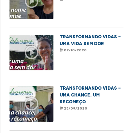
play_circle_outline
TRANSFORMANDO VIDAS -
UMA VIDA SEM DOR
play_circle_outline
02/10/2020
Transformando Vidas -
Uma chance, um
play_circle_outline
recomeço
25/09/2020