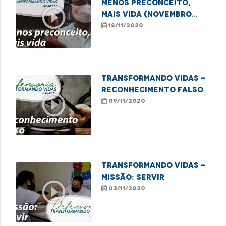
MENOS PRECONCEITO,
play_circle_outline
MAIS VIDA (NOVEMBRO
AZUL)
18/11/2020
Transformando Vidas -
Reconhecimento falso
play_circle_outline
09/11/2020
Transformando Vidas -
Missão: servir
play_circle_outline
03/11/2020