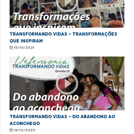
play_circle_outline
TRANSFORMANDO VIDAS - TRANSFORMAÇÕES
QUE INSPIRAM
18/01/2021
play_circle_outline
Transformando Vidas - Do abandono ao
aconchego
18/12/2020