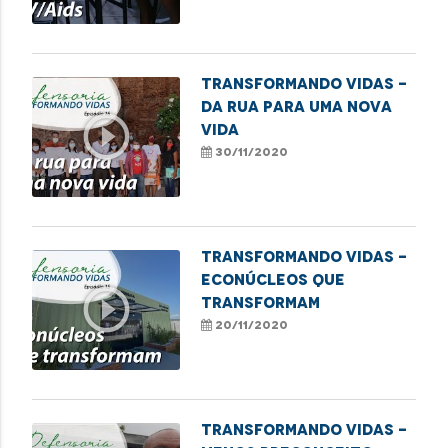
Transformando Vidas -
Da rua para uma nova
play_circle_outline
vida
30/11/2020
Transformando Vidas -
Econúcleos que
play_circle_outline
transformam
20/11/2020
TRANSFORMANDO VIDAS -