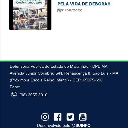
Pela vida de Deborah
play_circle_outline
01/09/2020
Defensoria Pública do Estado do Maranhão - DPE MA
Avenida Júnior Coimbra, S/N, Renascença II, São Luís - MA
(Próximo à Escola Reino Infantil) - CEP: 65075-696
Fone:
(98) 2055.3010
Desenvolvido pelo
@SUINFO