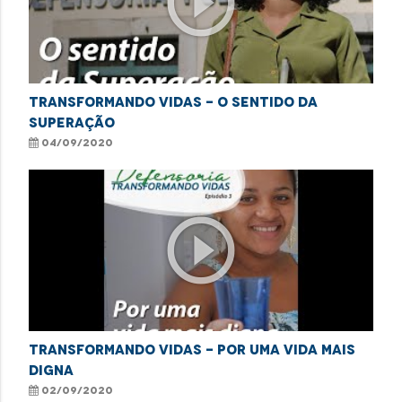
play_circle_outline
Transformando Vidas - O sentido da
superação
04/09/2020
play_circle_outline
Transformando Vidas - Por uma vida mais
digna
02/09/2020