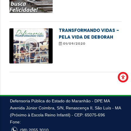
TRANSFORMANDO VIDAS -
Pela vida de Deborah
play_circle_outline
01/09/2020
Defensoria Pública do Estado do Maranhão - DPE MA
Avenida Júnior Coimbra, S/N, Renascença II, São Luís - MA
(Próximo à Escola Reino Infantil) - CEP: 65075-696
Fone:
(98) 2055.3010