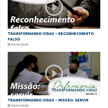
play_circle_outline
Transformando Vidas - Reconhecimento
falso
09/11/2020
play_circle_outline
Transformando Vidas - Missão: servir
03/11/2020