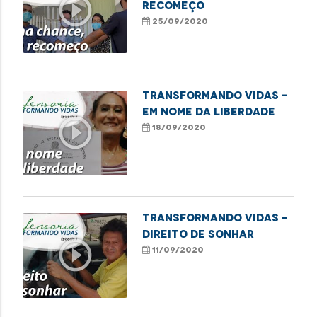
play_circle_outline
recomeço
25/09/2020
TRANSFORMANDO VIDAS -
EM NOME DA LIBERDADE
play_circle_outline
18/09/2020
Transformando Vidas -
Direito de sonhar
play_circle_outline
11/09/2020