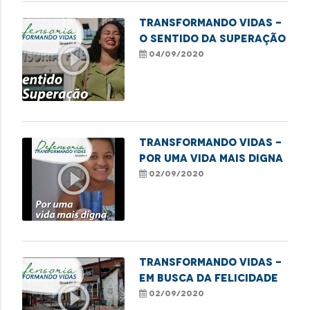
Transformando Vidas -
O sentido da superação
play_circle_outline
04/09/2020
Transformando Vidas -
Por uma vida mais digna
play_circle_outline
02/09/2020
Transformando Vidas -
Em busca da felicidade
play_circle_outline
02/09/2020