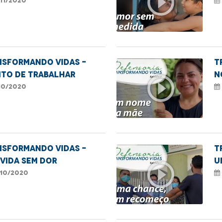
play_circle_outline
11/2020
nsformando Vidas -
T
ito de trabalhar
n
play_circle_outline
10/2020
NSFORMANDO VIDAS -
T
VIDA SEM DOR
U
play_circle_outline
10/2020