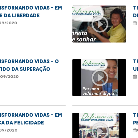
NSFORMANDO VIDAS - EM
T
 DA LIBERDADE
D
play_circle_outline
09/2020
nsformando Vidas - O
T
tido da superação
u
play_circle_outline
09/2020
nsformando Vidas - Em
T
a da felicidade
P
play_circle_outline
09/2020