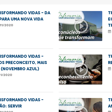
nsformando Vidas - Da
T
para uma nova vida
E
play_circle_outline
t
11/2020
NSFORMANDO VIDAS -
T
S PRECONCEITO, MAIS
R
play_circle_outline
 (NOVEMBRO AZUL)
11/2020
nsformando Vidas -
T
ão: servir
A