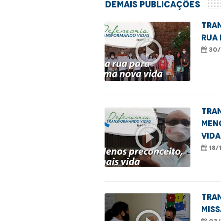
Demais Publicações
Tra
rua 
play_circle_outline
30/
TRA
MENO
play_circle_outline
VIDA
18/
Tra
Miss