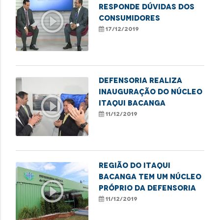
responde dúvidas dos
play_circle_outline
consumidores
17/12/2019
Defensoria realiza
inauguração do núcleo
play_circle_outline
Itaqui Bacanga
11/12/2019
Região do Itaqui
Bacanga tem um núcleo
play_circle_outline
próprio da Defensoria
11/12/2019