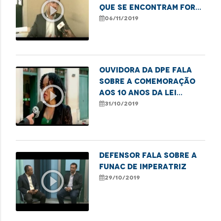
play_circle_outline
que se encontram fora
dos terminais
06/11/2019
Ouvidora da DPE fala
sobre a comemoração
play_circle_outline
aos 10 anos da Lei
Complementar 132/2009
31/10/2019
Defensor fala sobre a
Funac de Imperatriz
play_circle_outline
29/10/2019