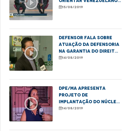
play_circle_outline
orientar venezuelanos
em São Luís
15/08/2019
Defensor fala sobre
atuação da Defensoria
play_circle_outline
na garantia do direito
à saúde
14/08/2019
DPE/MA apresenta
projeto de
play_circle_outline
implantação do núcleo
ecológico e
14/08/2019
autossustentável