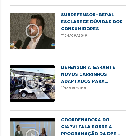
Subdefensor-geral
esclarece dúvidas dos
play_circle_outline
consumidores
24/09/2019
Defensoria garante
novos carrinhos
play_circle_outline
adaptados para
locomoção de pessoas
17/09/2019
com deficiência
Coordenadora do
CIAPVI fala sobre a
play_circle_outline
programação da DPE