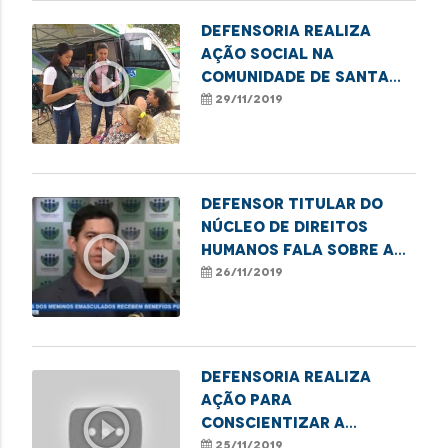
Defensoria realiza
ação social na
play_circle_outline
comunidade de Santa
Inês e Bela Vista
29/11/2019
Defensor titular do
Núcleo de Direitos
play_circle_outline
Humanos fala sobre a
situação dos
26/11/2019
familiares de meninos
emasculados
Defensoria realiza
ação para
play_circle_outline
conscientizar a
proibição da venda de
25/11/2019