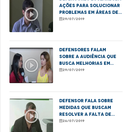
ações para solucionar
play_circle_outline
problemas em áreas de
risco
29/07/2019
Defensores falam
sobre a audiência que
play_circle_outline
busca melhorias em
áreas de risco
29/07/2019
Defensor fala sobre
medidas que buscam
play_circle_outline
resolver a falta de
abrigos nos pontos de
26/07/2019
ônibus da capital