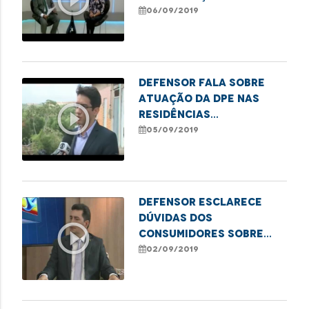
para comemorar o
06/09/2019
aniversário de São Luís
Defensor fala sobre
atuação da DPE nas
play_circle_outline
residências
prejudicadas pelo
05/09/2019
deslizamento no Sá
Viana
Defensor esclarece
dúvidas dos
play_circle_outline
consumidores sobre
consórcio
02/09/2019