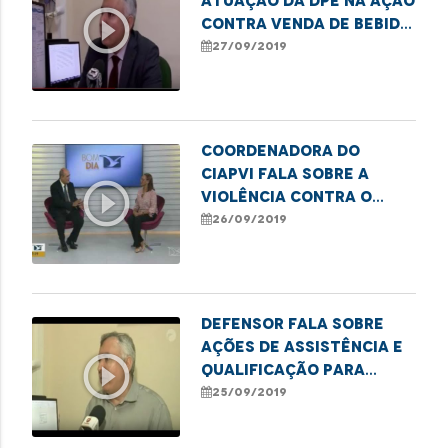
atuação da DPE na ação
play_circle_outline
contra venda de bebida
alcoólica para
27/09/2019
menores
Coordenadora do
Ciapvi fala sobre a
play_circle_outline
violência contra o
idoso
26/09/2019
Defensor fala sobre
ações de assistência e
play_circle_outline
qualificação para
venezuelanos
25/09/2019