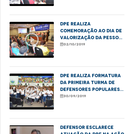
DPE realiza
comemoração ao Dia de
play_circle_outline
Valorização da Pessoa
Idosa
02/10/2019
DPE realiza formatura
da primeira turma de
play_circle_outline
defensores populares
do Maranhão
30/09/2019
Defensor esclarece