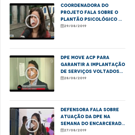
Coordenadora do
projeto fala sobre o
play_circle_outline
Plantão Psicológico na
Defensoria
29/08/2019
DPE move ACP para
garantir a implantação
play_circle_outline
de serviços voltados
ao tratamento de
28/08/2019
usuários de drogas
Defensora fala sobre
atuação da DPE na
play_circle_outline
Semana do Encarcerado
em Imperatriz
27/08/2019