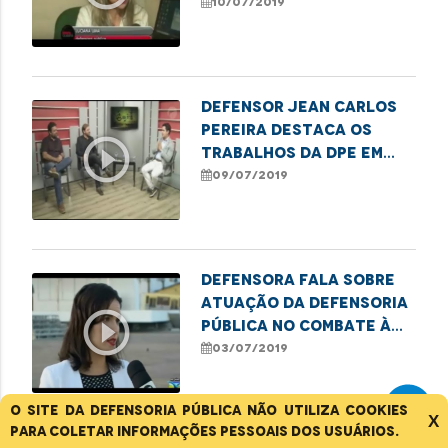
infraestrutura da
10/07/2019
rodoviária
Defensor Jean Carlos
Pereira destaca os
play_circle_outline
trabalhos da DPE em
prol dos direitos
09/07/2019
humanos
Defensora fala sobre
atuação da Defensoria
play_circle_outline
Pública no combate à
discriminação racial
03/07/2019
O site da Defensoria Pública não utiliza cookies
X
para coletar informações pessoais dos usuários.