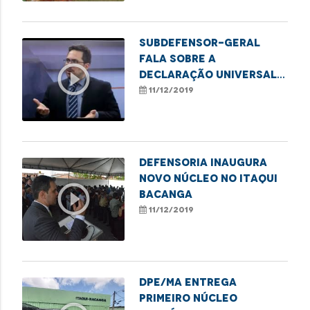
Subdefensor-geral
fala sobre a
play_circle_outline
Declaração Universal
dos Direitos Humanos
11/12/2019
Defensoria inaugura
novo núcleo no Itaqui
play_circle_outline
Bacanga
11/12/2019
DPE/MA entrega
primeiro núcleo