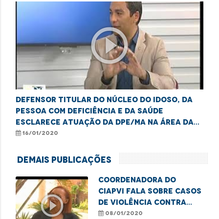
play_circle_outline
Defensor titular do Núcleo do Idoso, da
Pessoa com Deficiência e da Saúde
esclarece atuação da DPE/MA na área da
saúde
16/01/2020
Demais Publicações
Coordenadora do
CIAPVI fala sobre casos
play_circle_outline
de violência contra
idosos
08/01/2020