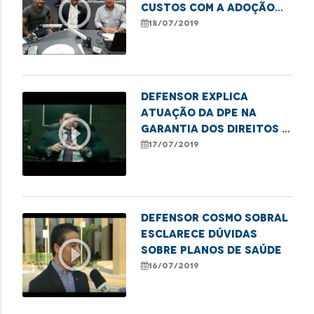
play_circle_outline
custos com a adoção
de transporte por
18/07/2019
aplicativo
Defensor explica
atuação da DPE na
play_circle_outline
garantia dos direitos à
saúde
17/07/2019
Defensor Cosmo Sobral
esclarece dúvidas
play_circle_outline
sobre planos de saúde
16/07/2019