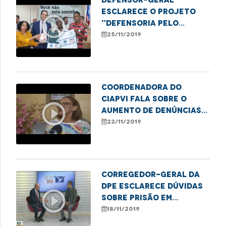
esclarece o projeto
play_circle_outline
"Defensoria pelo
esporte"
25/11/2019
Coordenadora do
CIAPVI fala sobre o
play_circle_outline
aumento de denúncias
em casos de violência
22/11/2019
contra o idoso
Corregedor-geral da
DPE esclarece dúvidas
play_circle_outline
sobre prisão em
segunda instância
18/11/2019