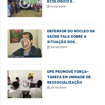
play_circle_outline
ecológico e
sustentável na área
11/12/2019
Itaqui-Bacanga
Defensor do Núcleo da
Saúde fala sobre a
play_circle_outline
situação dos
mamógrafos no Estado
02/12/2019
DPE promove força-
tarefa em unidade de
play_circle_outline
ressocialização
29/11/2019