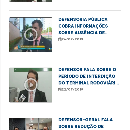
Defensoria Pública
cobra informações
play_circle_outline
sobre ausência de
abrigos em paradas de
26/07/2019
ônibus
Defensor fala sobre o
período de interdição
play_circle_outline
do Terminal Rodoviário
da capital
22/07/2019
Defensor-geral fala
sobre redução de