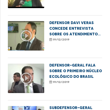
Defensor Davi Veras
concede entrevista
play_circle_outline
sobre os atendimentos
no Núcleo do Itaqui-
19/12/2019
Bacanga
Defensor-geral fala
sobre o primeiro Núcleo
play_circle_outline
Ecológico do Brasil
19/12/2019
Subdefensor-geral