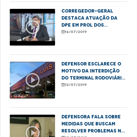
Corregedor-geral
destaca atuação da
play_circle_outline
DPE em prol dos
direitos do cidadão
16/07/2019
Defensor esclarece o
motivo da interdição
play_circle_outline
do Terminal Rodoviário
de São Luís
12/07/2019
Defensora fala sobre
medidas que buscam
play_circle_outline
resolver problemas na