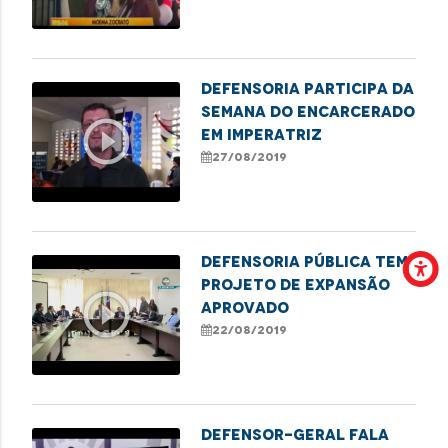
Defensoria participa da
Semana do Encarcerado
play_circle_outline
em Imperatriz
27/08/2019
Defensoria Pública tem
projeto de expansão
play_circle_outline
aprovado
22/08/2019
Defensor-geral fala