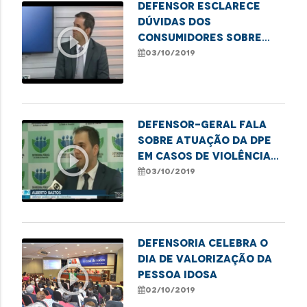
Defensor esclarece
dúvidas dos
play_circle_outline
consumidores sobre
audiência de
03/10/2019
conciliação
extrajudicial
Defensor-geral fala
sobre atuação da DPE
play_circle_outline
em casos de violência
contra idosos
03/10/2019
Defensoria celebra o
Dia de Valorização da
play_circle_outline
Pessoa Idosa
02/10/2019