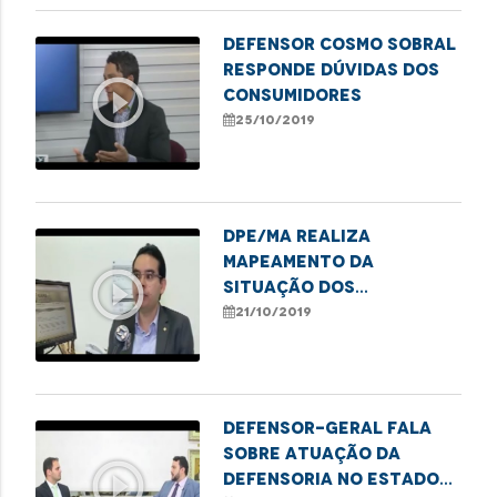
Defensor Cosmo Sobral
responde dúvidas dos
play_circle_outline
consumidores
25/10/2019
DPE/MA realiza
mapeamento da
play_circle_outline
situação dos
encarcerados no
21/10/2019
Sistema Prisional
Defensor-geral fala
sobre atuação da
play_circle_outline
Defensoria no Estado