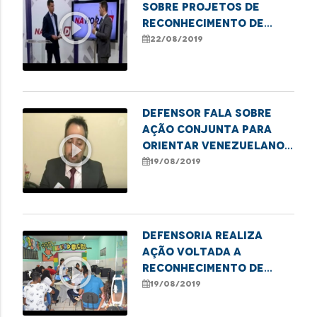
sobre projetos de
play_circle_outline
reconhecimento de
paternidade da
22/08/2019
Defensoria
Defensor fala sobre
ação conjunta para
play_circle_outline
orientar venezuelanos
em São Luís
19/08/2019
Defensoria realiza
ação voltada a
play_circle_outline
reconhecimento de
paternidade
19/08/2019