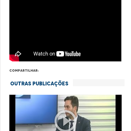
Compartilhar:
Outras Publicações
play_circle_outline