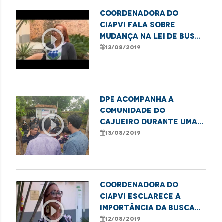
Coordenadora do
CIAPVI fala sobre
play_circle_outline
mudança na Lei de busca
de idosos
13/08/2019
desaparecidos
DPE acompanha a
comunidade do
play_circle_outline
Cajueiro durante uma
ação de reintegração
13/08/2019
de posse
Coordenadora do
CIAPVI esclarece a
play_circle_outline
importância da busca
imediata de idosos
12/08/2019