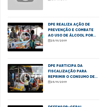
bebidas alcoólicas
para menores
DPE realiza ação de
prevenção e combate
play_circle_outline
ao uso de álcool por
crianças e
25/11/2019
adolescentes
DPE participa da
fiscalização para
play_circle_outline
reprimir o consumo de
álcool entre
25/11/2019
adolescentes
Defensor-geral