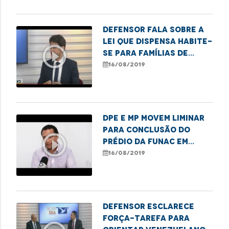
Defensor fala sobre a
lei que dispensa Habite-
play_circle_outline
se para famílias de
baixa renda
16/08/2019
DPE e MP movem liminar
para conclusão do
play_circle_outline
prédio da Funac em
Imperatriz
16/08/2019
Defensor esclarece
força-tarefa para