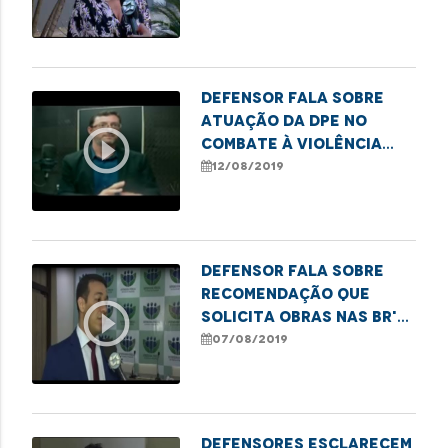
desaparecidos
Defensor fala sobre
atuação da DPE no
play_circle_outline
combate à violência
contra crianças e
12/08/2019
adolescentes
Defensor fala sobre
recomendação que
play_circle_outline
solicita obras nas BR's
135 e 222
07/08/2019
Defensores esclarecem