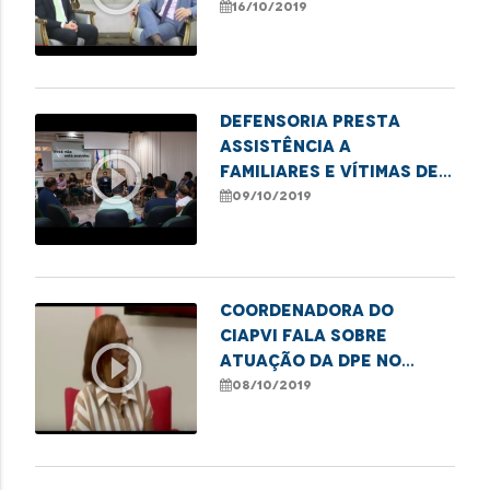
do Maranhão
16/10/2019
Defensoria presta
assistência a
play_circle_outline
familiares e vítimas de
acidente no Jaracaty
09/10/2019
Coordenadora do
CIAPVI fala sobre
play_circle_outline
atuação da DPE no
combate à violência
08/10/2019
contra o idoso