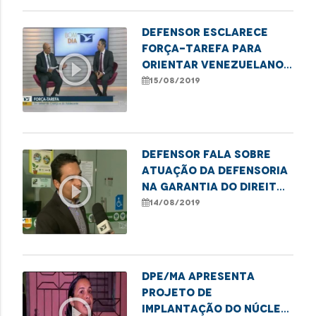
Defensor esclarece
força-tarefa para
play_circle_outline
orientar venezuelanos
em São Luís
15/08/2019
Defensor fala sobre
atuação da Defensoria
play_circle_outline
na garantia do direito
à saúde
14/08/2019
DPE/MA apresenta
projeto de
play_circle_outline
implantação do núcleo