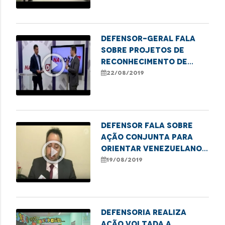
Defensor-geral fala
sobre projetos de
play_circle_outline
reconhecimento de
paternidade da
22/08/2019
Defensoria
Defensor fala sobre
ação conjunta para
play_circle_outline
orientar venezuelanos
em São Luís
19/08/2019
Defensoria realiza
ação voltada a