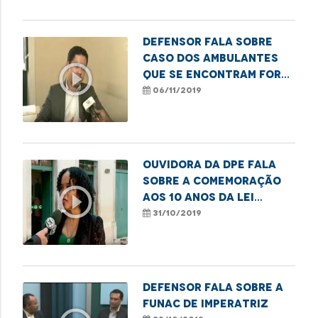
Defensor fala sobre
caso dos ambulantes
play_circle_outline
que se encontram fora
dos terminais
06/11/2019
Ouvidora da DPE fala
sobre a comemoração
play_circle_outline
aos 10 anos da Lei
Complementar 132/2009
31/10/2019
Defensor fala sobre a
Funac de Imperatriz