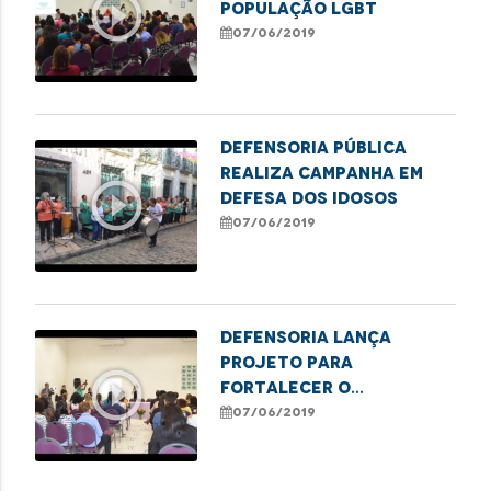
play_circle_outline
população LGBT
07/06/2019
Defensoria Pública
realiza campanha em
play_circle_outline
defesa dos idosos
07/06/2019
Defensoria lança
projeto para
play_circle_outline
fortalecer o
atendimento ao público
07/06/2019
LGBT