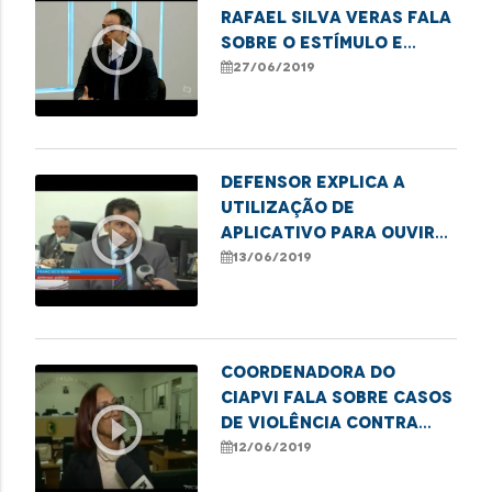
Rafael Silva Veras fala
play_circle_outline
sobre o estímulo e
implementação da Lei
27/06/2019
Menino Bernardo.
Defensor explica a
utilização de
play_circle_outline
aplicativo para ouvir
pessoas com
13/06/2019
dificuldade de
locomoção
Coordenadora do
CIAPVI fala sobre casos
play_circle_outline
de violência contra
idosos
12/06/2019