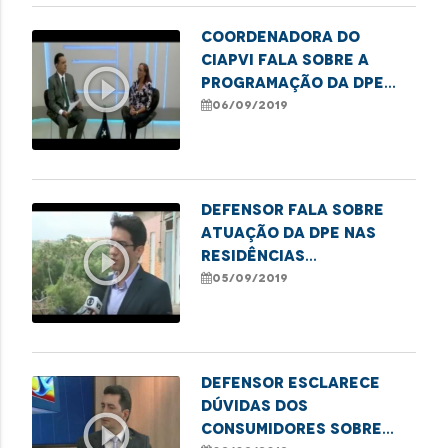
Coordenadora do
CIAPVI fala sobre a
play_circle_outline
programação da DPE
para comemorar o
06/09/2019
aniversário de São Luís
Defensor fala sobre
atuação da DPE nas
play_circle_outline
residências
prejudicadas pelo
05/09/2019
deslizamento no Sá
Viana
Defensor esclarece
dúvidas dos
play_circle_outline
consumidores sobre