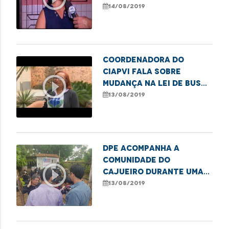
ecológico e
14/08/2019
autossustentável
Coordenadora do
CIAPVI fala sobre
play_circle_outline
mudança na Lei de busca
de idosos
13/08/2019
desaparecidos
DPE acompanha a
comunidade do
play_circle_outline
Cajueiro durante uma
ação de reintegração
13/08/2019
de posse