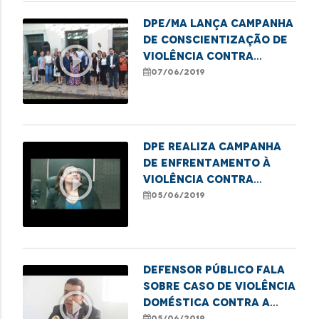
DPE/MA lança campanha
de conscientização de
play_circle_outline
violência contra
idosos
07/06/2019
DPE realiza campanha
de enfrentamento à
play_circle_outline
violência contra
pessoa idosa
05/06/2019
Defensor público fala
sobre caso de violência
play_circle_outline
doméstica contra a
mulher
05/06/2019