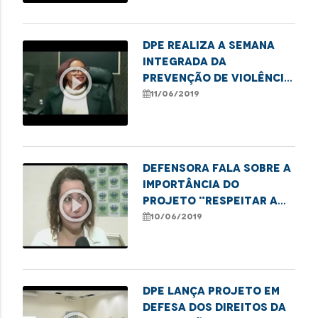
DPE realiza a Semana
Integrada da
play_circle_outline
Prevenção de Violência
contra o idoso
11/06/2019
Defensora fala sobre a
importância do
play_circle_outline
projeto "Respeitar a
Diferença é Viver sem
10/06/2019
Violência"
DPE lança projeto em
defesa dos direitos da