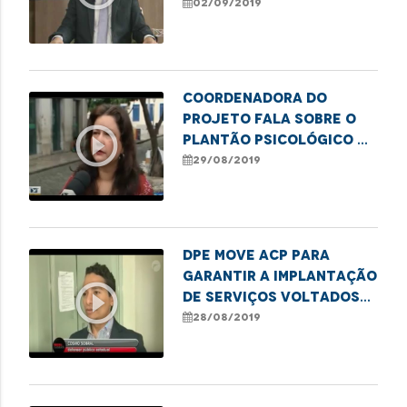
consórcio
02/09/2019
Coordenadora do
projeto fala sobre o
play_circle_outline
Plantão Psicológico na
Defensoria
29/08/2019
DPE move ACP para
garantir a implantação
play_circle_outline
de serviços voltados
ao tratamento de
28/08/2019
usuários de drogas