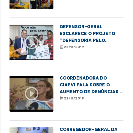
adolescentes
Defensor-geral
esclarece o projeto
play_circle_outline
"Defensoria pelo
esporte"
25/11/2019
Coordenadora do
CIAPVI fala sobre o
play_circle_outline
aumento de denúncias
em casos de violência
22/11/2019
contra o idoso
Corregedor-geral da