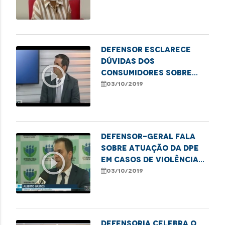
contra o idoso
Defensor esclarece
dúvidas dos
play_circle_outline
consumidores sobre
audiência de
03/10/2019
conciliação
extrajudicial
Defensor-geral fala
sobre atuação da DPE
play_circle_outline
em casos de violência
contra idosos
03/10/2019
Defensoria celebra o