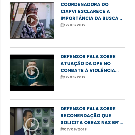
Coordenadora do
CIAPVI esclarece a
play_circle_outline
importância da busca
imediata de idosos
12/08/2019
desaparecidos
Defensor fala sobre
atuação da DPE no
play_circle_outline
combate à violência
contra crianças e
12/08/2019
adolescentes
Defensor fala sobre
recomendação que
play_circle_outline
solicita obras nas BR's
135 e 222
07/08/2019