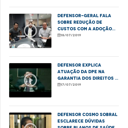
Defensor-geral fala
sobre redução de
play_circle_outline
custos com a adoção
de transporte por
18/07/2019
aplicativo
Defensor explica
atuação da DPE na
play_circle_outline
garantia dos direitos à
saúde
17/07/2019
Defensor Cosmo Sobral
esclarece dúvidas
sobre planos de saúde