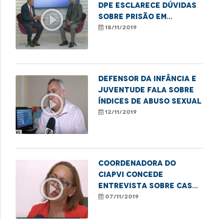
DPE esclarece dúvidas
play_circle_outline
sobre prisão em
segunda instância
18/11/2019
Defensor da Infância e
Juventude fala sobre
play_circle_outline
índices de abuso sexual
12/11/2019
Coordenadora do
Ciapvi concede
play_circle_outline
entrevista sobre caso
de agressão a idoso
07/11/2019