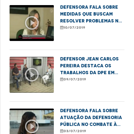
Defensora fala sobre
medidas que buscam
play_circle_outline
resolver problemas na
infraestrutura da
10/07/2019
rodoviária
Defensor Jean Carlos
Pereira destaca os
play_circle_outline
trabalhos da DPE em
prol dos direitos
09/07/2019
humanos
Defensora fala sobre
atuação da Defensoria
play_circle_outline
Pública no combate à
discriminação racial
03/07/2019