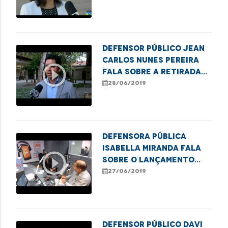
Defensor público Jean
Carlos Nunes Pereira
play_circle_outline
fala sobre a retirada
de cercas dos campos
28/06/2019
alagados na região da
Baixada.
Defensora pública
Isabella Miranda fala
play_circle_outline
sobre o lançamento
nacional da campanha
27/06/2019
"Em Defesa Delas".
Defensor público Davi