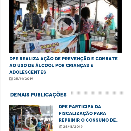
play_circle_outline
DPE realiza ação de prevenção e combate
ao uso de álcool por crianças e
adolescentes
25/11/2019
Demais Publicações
DPE participa da
fiscalização para
play_circle_outline
reprimir o consumo de
álcool entre
25/11/2019