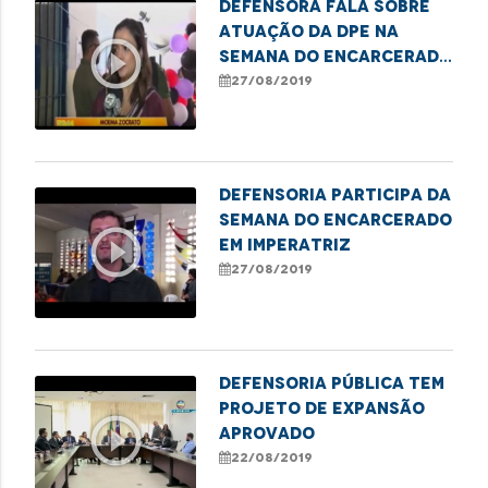
Defensora fala sobre
atuação da DPE na
play_circle_outline
Semana do Encarcerado
em Imperatriz
27/08/2019
Defensoria participa da
Semana do Encarcerado
play_circle_outline
em Imperatriz
27/08/2019
Defensoria Pública tem
projeto de expansão
play_circle_outline
aprovado
22/08/2019