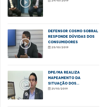
play_circle_outline
29/10/2019
Defensor Cosmo Sobral
responde dúvidas dos
play_circle_outline
consumidores
25/10/2019
DPE/MA realiza
mapeamento da
play_circle_outline
situação dos
encarcerados no
21/10/2019
Sistema Prisional