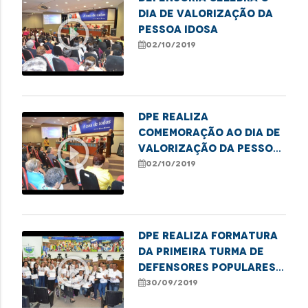
Dia de Valorização da
play_circle_outline
Pessoa Idosa
02/10/2019
DPE realiza
comemoração ao Dia de
play_circle_outline
Valorização da Pessoa
Idosa
02/10/2019
DPE realiza formatura
da primeira turma de
play_circle_outline
defensores populares
do Maranhão
30/09/2019