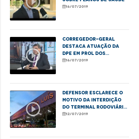
play_circle_outline
16/07/2019
Corregedor-geral
destaca atuação da
play_circle_outline
DPE em prol dos
direitos do cidadão
16/07/2019
Defensor esclarece o
motivo da interdição
play_circle_outline
do Terminal Rodoviário
de São Luís
12/07/2019