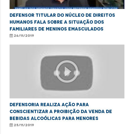
Defensor titular do Núcleo de Direitos
Humanos fala sobre a situação dos
familiares de meninos emasculados
26/11/2019
play_circle_outline
Defensoria realiza ação para
conscientizar a proibição da venda de
bebidas alcoólicas para menores
25/11/2019