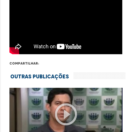
Compartilhar:
Outras Publicações
play_circle_outline