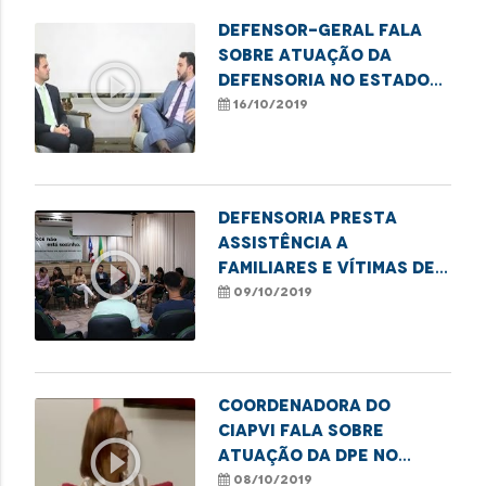
Defensor-geral fala
sobre atuação da
play_circle_outline
Defensoria no Estado
do Maranhão
16/10/2019
Defensoria presta
assistência a
play_circle_outline
familiares e vítimas de
acidente no Jaracaty
09/10/2019
Coordenadora do
CIAPVI fala sobre
play_circle_outline
atuação da DPE no
combate à violência
08/10/2019