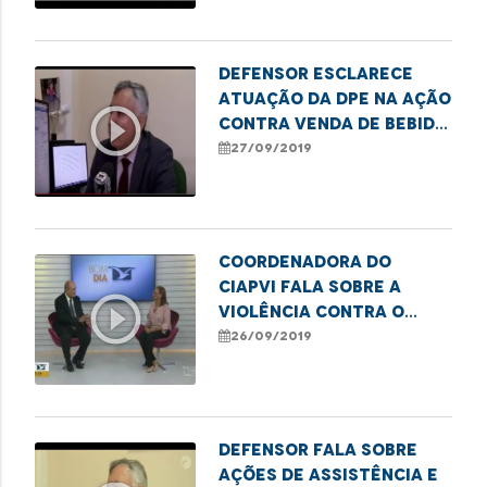
Defensor esclarece
atuação da DPE na ação
play_circle_outline
contra venda de bebida
alcoólica para
27/09/2019
menores
Coordenadora do
Ciapvi fala sobre a
play_circle_outline
violência contra o
idoso
26/09/2019
Defensor fala sobre
ações de assistência e