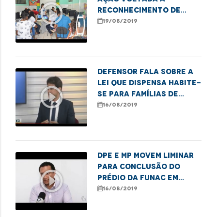
play_circle_outline
reconhecimento de
paternidade
19/08/2019
Defensor fala sobre a
lei que dispensa Habite-
play_circle_outline
se para famílias de
baixa renda
16/08/2019
DPE e MP movem liminar
para conclusão do
play_circle_outline
prédio da Funac em
Imperatriz
16/08/2019