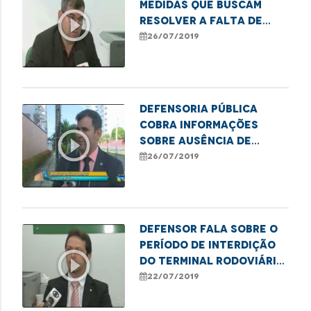
medidas que buscam
play_circle_outline
resolver a falta de
abrigos nos pontos de
26/07/2019
ônibus da capital
Defensoria Pública
cobra informações
play_circle_outline
sobre ausência de
abrigos em paradas de
26/07/2019
ônibus
Defensor fala sobre o
período de interdição
play_circle_outline
do Terminal Rodoviário
da capital
22/07/2019