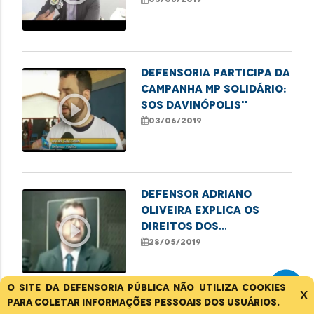
Defensoria participa da
campanha MP Solidário:
play_circle_outline
SOS Davinópolis"
03/06/2019
Defensor Adriano
Oliveira explica os
play_circle_outline
direitos dos
consumidores
28/05/2019
O site da Defensoria Pública não utiliza cookies
X
para coletar informações pessoais dos usuários.