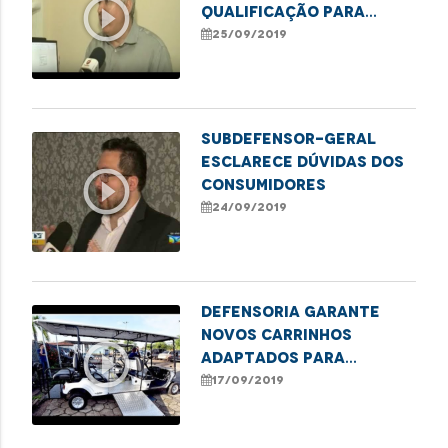
play_circle_outline
qualificação para
venezuelanos
25/09/2019
Subdefensor-geral
esclarece dúvidas dos
play_circle_outline
consumidores
24/09/2019
Defensoria garante
novos carrinhos
play_circle_outline
adaptados para
locomoção de pessoas
17/09/2019
com deficiência