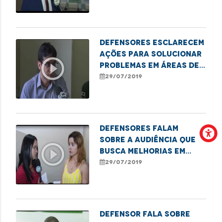
Defensores esclarecem
ações para solucionar
play_circle_outline
problemas em áreas de
risco
29/07/2019
Defensores falam
sobre a audiência que
play_circle_outline
busca melhorias em
áreas de risco
29/07/2019
Defensor fala sobre