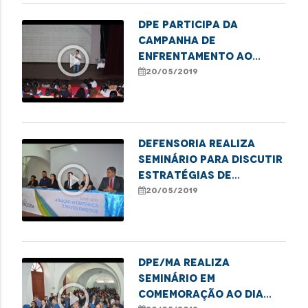
DPE participa da
Campanha de
play_circle_outline
Enfrentamento ao
Abuso Sexual Infantil
20/05/2019
Defensoria realiza
seminário para discutir
play_circle_outline
estratégias de
promoção dos direitos
20/05/2019
das minorias
DPE/MA realiza
Seminário em
play_circle_outline
comemoração ao Dia