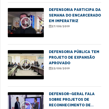
Defensoria participa da
Semana do Encarcerado
play_circle_outline
em Imperatriz
27/08/2019
Defensoria Pública tem
projeto de expansão
play_circle_outline
aprovado
22/08/2019
Defensor-geral fala
sobre projetos de
play_circle_outline
reconhecimento de