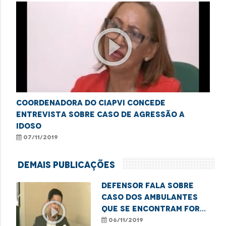
play_circle_outline
Coordenadora do Ciapvi concede
entrevista sobre caso de agressão a
idoso
07/11/2019
Demais Publicações
Defensor fala sobre
caso dos ambulantes
play_circle_outline
que se encontram fora
dos terminais
06/11/2019