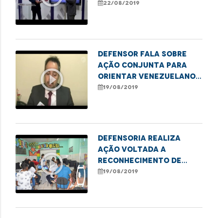
paternidade da
22/08/2019
Defensoria
Defensor fala sobre
ação conjunta para
play_circle_outline
orientar venezuelanos
em São Luís
19/08/2019
Defensoria realiza
ação voltada a
play_circle_outline
reconhecimento de
paternidade
19/08/2019