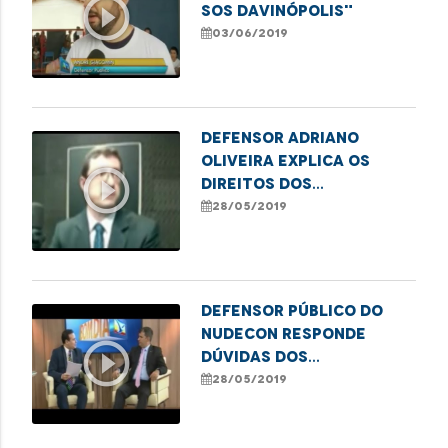
play_circle_outline
SOS Davinópolis"
03/06/2019
Defensor Adriano
Oliveira explica os
play_circle_outline
direitos dos
consumidores
28/05/2019
Defensor público do
Nudecon responde
play_circle_outline
dúvidas dos
consumidores
28/05/2019