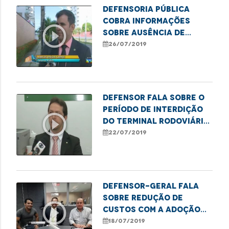
Defensoria Pública
cobra informações
play_circle_outline
sobre ausência de
abrigos em paradas de
26/07/2019
ônibus
Defensor fala sobre o
período de interdição
play_circle_outline
do Terminal Rodoviário
da capital
22/07/2019
Defensor-geral fala
sobre redução de
play_circle_outline
custos com a adoção
de transporte por
18/07/2019