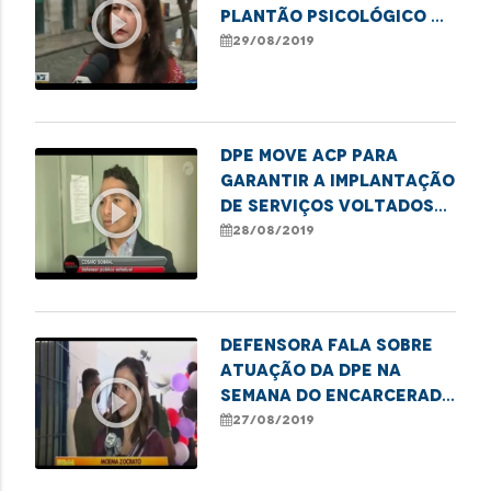
play_circle_outline
Plantão Psicológico na
Defensoria
29/08/2019
DPE move ACP para
garantir a implantação
play_circle_outline
de serviços voltados
ao tratamento de
28/08/2019
usuários de drogas
Defensora fala sobre
atuação da DPE na
play_circle_outline
Semana do Encarcerado
em Imperatriz
27/08/2019