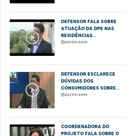
Defensor fala sobre
atuação da DPE nas
play_circle_outline
residências
prejudicadas pelo
05/09/2019
deslizamento no Sá
Viana
Defensor esclarece
dúvidas dos
play_circle_outline
consumidores sobre
consórcio
02/09/2019
Coordenadora do
projeto fala sobre o