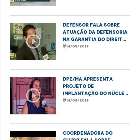
Defensor fala sobre
atuação da Defensoria
play_circle_outline
na garantia do direito
à saúde
14/08/2019
DPE/MA apresenta
projeto de
play_circle_outline
implantação do núcleo
ecológico e
14/08/2019
autossustentável
Coordenadora do