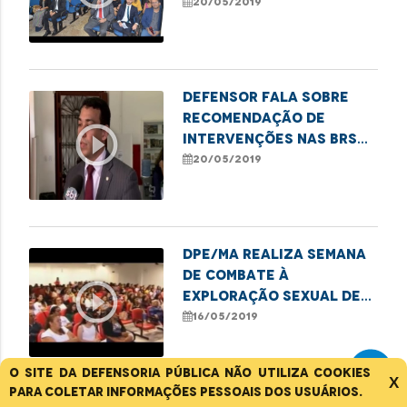
Nacional da Defensoria
20/05/2019
Defensor fala sobre
recomendação de
play_circle_outline
intervenções nas BRs
135 e 222
20/05/2019
DPE/MA realiza semana
de combate à
play_circle_outline
exploração sexual de
crianças e
16/05/2019
adolescentes
O site da Defensoria Pública não utiliza cookies
X
para coletar informações pessoais dos usuários.