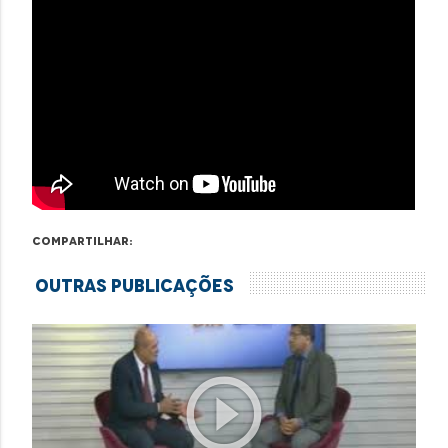
Compartilhar:
Outras Publicações
play_circle_outline