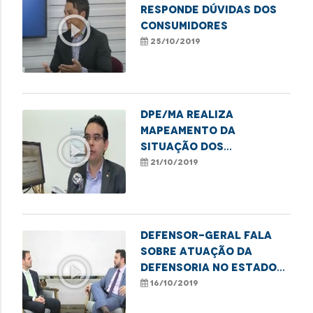
responde dúvidas dos
play_circle_outline
consumidores
25/10/2019
DPE/MA realiza
mapeamento da
play_circle_outline
situação dos
encarcerados no
21/10/2019
Sistema Prisional
Defensor-geral fala
sobre atuação da
play_circle_outline
Defensoria no Estado
do Maranhão
16/10/2019