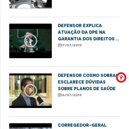
aplicativo
Defensor explica
atuação da DPE na
play_circle_outline
garantia dos direitos à
saúde
17/07/2019
Defensor Cosmo Sobral
esclarece dúvidas
play_circle_outline
sobre planos de saúde
16/07/2019
Corregedor-geral