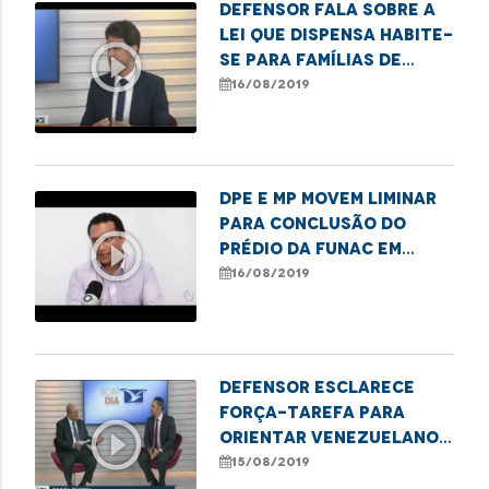
Defensor fala sobre a
lei que dispensa Habite-
play_circle_outline
se para famílias de
baixa renda
16/08/2019
DPE e MP movem liminar
para conclusão do
play_circle_outline
prédio da Funac em
Imperatriz
16/08/2019
Defensor esclarece
força-tarefa para
play_circle_outline
orientar venezuelanos
em São Luís
15/08/2019