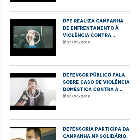
DPE realiza campanha
de enfrentamento à
play_circle_outline
violência contra
pessoa idosa
05/06/2019
Defensor público fala
sobre caso de violência
play_circle_outline
doméstica contra a
mulher
05/06/2019
Defensoria participa da
campanha MP Solidário: