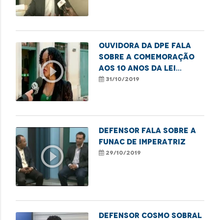
Ouvidora da DPE fala
sobre a comemoração
play_circle_outline
aos 10 anos da Lei
Complementar 132/2009
31/10/2019
Defensor fala sobre a
Funac de Imperatriz
play_circle_outline
29/10/2019
Defensor Cosmo Sobral