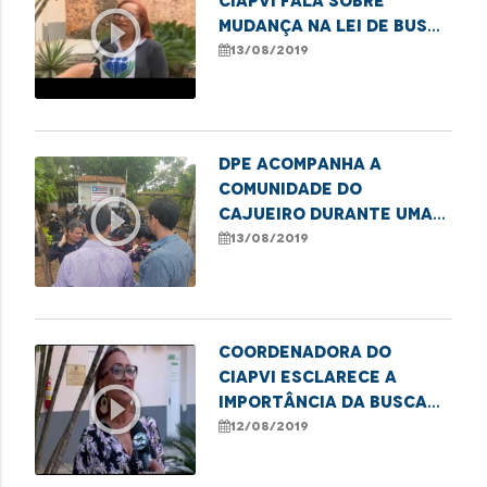
CIAPVI fala sobre
play_circle_outline
mudança na Lei de busca
de idosos
13/08/2019
desaparecidos
DPE acompanha a
comunidade do
play_circle_outline
Cajueiro durante uma
ação de reintegração
13/08/2019
de posse
Coordenadora do
CIAPVI esclarece a
play_circle_outline
importância da busca
imediata de idosos
12/08/2019
desaparecidos