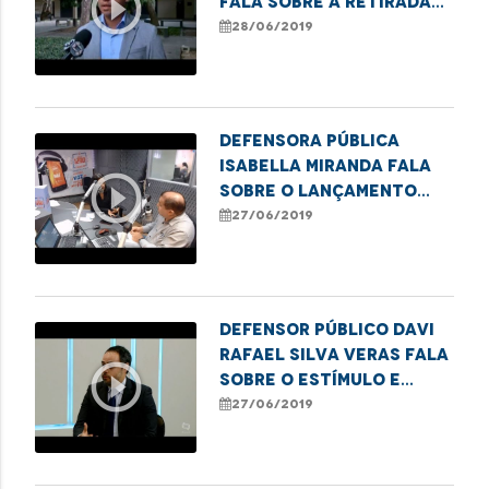
play_circle_outline
fala sobre a retirada
de cercas dos campos
28/06/2019
alagados na região da
Baixada.
Defensora pública
Isabella Miranda fala
play_circle_outline
sobre o lançamento
nacional da campanha
27/06/2019
"Em Defesa Delas".
Defensor público Davi
Rafael Silva Veras fala
play_circle_outline
sobre o estímulo e
implementação da Lei
27/06/2019
Menino Bernardo.