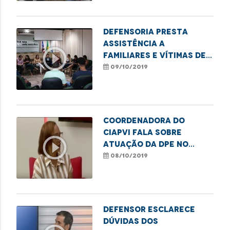
Defensoria presta
assistência a
play_circle_outline
familiares e vítimas de
acidente no Jaracaty
09/10/2019
Coordenadora do
CIAPVI fala sobre
play_circle_outline
atuação da DPE no
combate à violência
08/10/2019
contra o idoso
Defensor esclarece
dúvidas dos