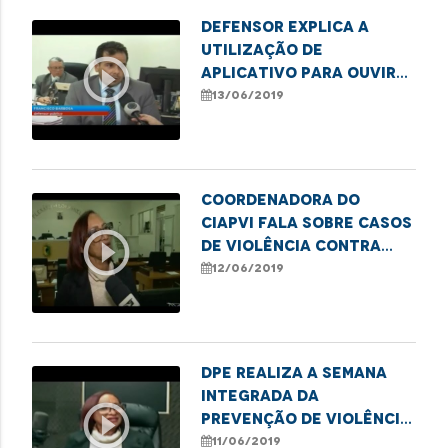
Defensor explica a
utilização de
play_circle_outline
aplicativo para ouvir
pessoas com
13/06/2019
dificuldade de
locomoção
Coordenadora do
CIAPVI fala sobre casos
play_circle_outline
de violência contra
idosos
12/06/2019
DPE realiza a Semana
Integrada da
play_circle_outline
Prevenção de Violência
contra o idoso
11/06/2019