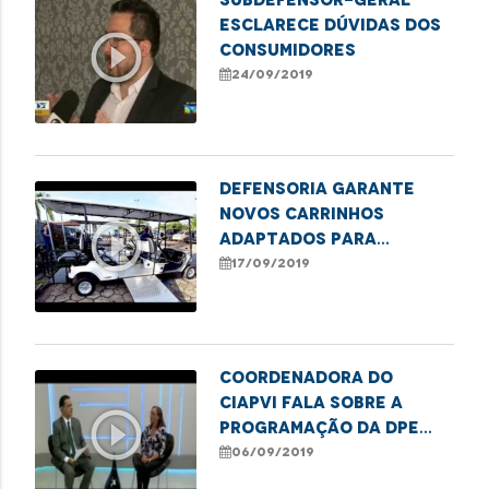
esclarece dúvidas dos
play_circle_outline
consumidores
24/09/2019
Defensoria garante
novos carrinhos
play_circle_outline
adaptados para
locomoção de pessoas
17/09/2019
com deficiência
Coordenadora do
CIAPVI fala sobre a
play_circle_outline
programação da DPE
para comemorar o
06/09/2019
aniversário de São Luís