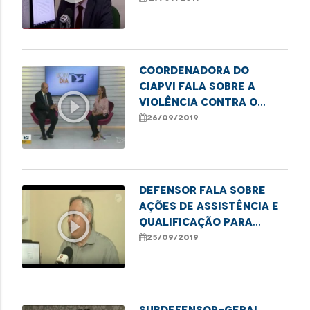
menores
Coordenadora do
Ciapvi fala sobre a
play_circle_outline
violência contra o
idoso
26/09/2019
Defensor fala sobre
ações de assistência e
play_circle_outline
qualificação para
venezuelanos
25/09/2019
Subdefensor-geral