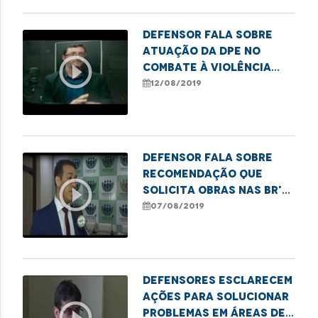
Defensor fala sobre
atuação da DPE no
play_circle_outline
combate à violência
contra crianças e
12/08/2019
adolescentes
Defensor fala sobre
recomendação que
play_circle_outline
solicita obras nas BR's
135 e 222
07/08/2019
Defensores esclarecem
ações para solucionar
play_circle_outline
problemas em áreas de