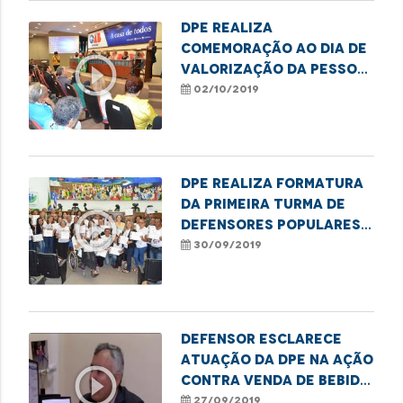
DPE realiza
comemoração ao Dia de
play_circle_outline
Valorização da Pessoa
Idosa
02/10/2019
DPE realiza formatura
da primeira turma de
play_circle_outline
defensores populares
do Maranhão
30/09/2019
Defensor esclarece
atuação da DPE na ação
play_circle_outline
contra venda de bebida
alcoólica para
27/09/2019