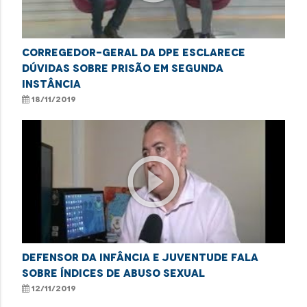
Corregedor-geral da DPE esclarece
dúvidas sobre prisão em segunda
instância
18/11/2019
play_circle_outline
Defensor da Infância e Juventude fala
sobre índices de abuso sexual
12/11/2019