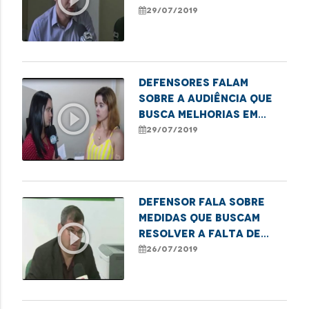
risco
29/07/2019
Defensores falam
sobre a audiência que
play_circle_outline
busca melhorias em
áreas de risco
29/07/2019
Defensor fala sobre
medidas que buscam
play_circle_outline
resolver a falta de
abrigos nos pontos de
26/07/2019
ônibus da capital