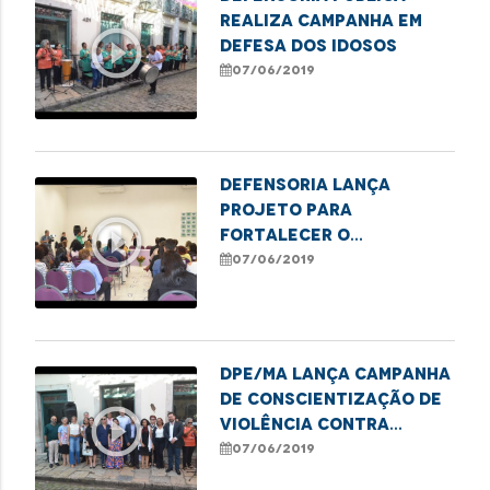
realiza campanha em
play_circle_outline
defesa dos idosos
07/06/2019
Defensoria lança
projeto para
play_circle_outline
fortalecer o
atendimento ao público
07/06/2019
LGBT
DPE/MA lança campanha
de conscientização de
play_circle_outline
violência contra
idosos
07/06/2019