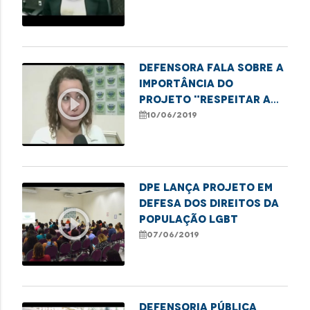
Defensora fala sobre a
importância do
play_circle_outline
projeto "Respeitar a
Diferença é Viver sem
10/06/2019
Violência"
DPE lança projeto em
defesa dos direitos da
play_circle_outline
população LGBT
07/06/2019
Defensoria Pública