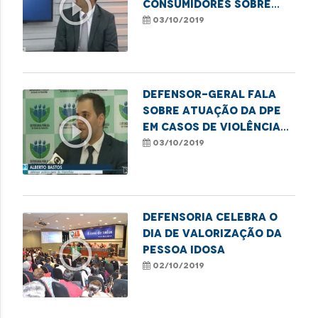
play_circle_outline
consumidores sobre
audiência de
03/10/2019
conciliação
extrajudicial
Defensor-geral fala
sobre atuação da DPE
play_circle_outline
em casos de violência
contra idosos
03/10/2019
Defensoria celebra o
Dia de Valorização da
play_circle_outline
Pessoa Idosa
02/10/2019