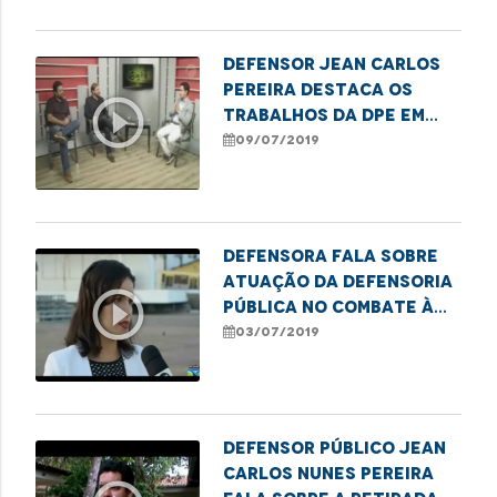
Defensor Jean Carlos
Pereira destaca os
play_circle_outline
trabalhos da DPE em
prol dos direitos
09/07/2019
humanos
Defensora fala sobre
atuação da Defensoria
play_circle_outline
Pública no combate à
discriminação racial
03/07/2019
Defensor público Jean
Carlos Nunes Pereira