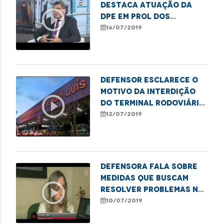
destaca atuação da
play_circle_outline
DPE em prol dos
direitos do cidadão
16/07/2019
Defensor esclarece o
motivo da interdição
play_circle_outline
do Terminal Rodoviário
de São Luís
12/07/2019
Defensora fala sobre
medidas que buscam
play_circle_outline
resolver problemas na
infraestrutura da
10/07/2019
rodoviária