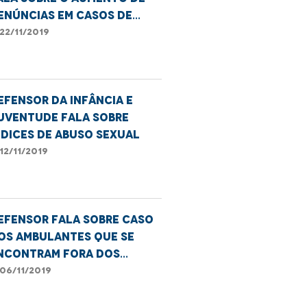
enúncias em casos de
iolência contra o idoso
22/11/2019
efensor da Infância e
uventude fala sobre
ndices de abuso sexual
12/11/2019
efensor fala sobre caso
os ambulantes que se
ncontram fora dos
erminais
06/11/2019