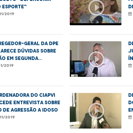
play_circle_outline
o esporte"
d
v
11/2019
regedor-geral da DPE
D
arece dúvidas sobre
J
play_circle_outline
ão em segunda
í
ância
11/2019
rdenadora do Ciapvi
D
cede entrevista sobre
d
play_circle_outline
 de agressão a idoso
e
t
11/2019