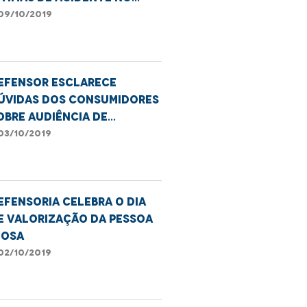
aracaty
09/10/2019
efensor esclarece
úvidas dos consumidores
obre audiência de
onciliação extrajudicial
03/10/2019
efensoria celebra o Dia
e Valorização da Pessoa
dosa
02/10/2019