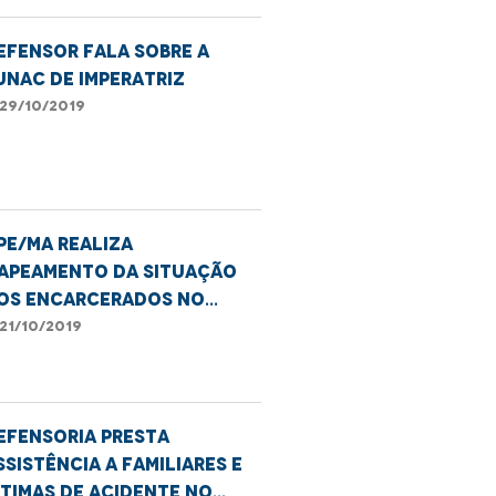
efensor fala sobre a
unac de Imperatriz
29/10/2019
PE/MA realiza
apeamento da situação
os encarcerados no
istema Prisional
21/10/2019
efensoria presta
ssistência a familiares e
ítimas de acidente no