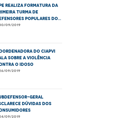
PE realiza formatura da
rimeira turma de
efensores populares do
aranhão
30/09/2019
oordenadora do Ciapvi
ala sobre a violência
ontra o idoso
26/09/2019
ubdefensor-geral
sclarece dúvidas dos
onsumidores
24/09/2019