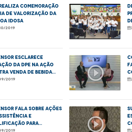
 realiza comemoração
D
ia de Valorização da
p
play_circle_outline
oa Idosa
d
M
10/2019
ensor esclarece
C
ão da DPE na ação
f
play_circle_outline
ra venda de bebida
c
oólica para menores
09/2019
ensor fala sobre ações
S
ssistência e
e
play_circle_outline
lificação para
c
ezuelanos
09/2019