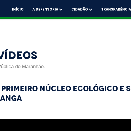
Início
A Defensoria
Cidadão
Transparênci
Vídeos
Pública do Maranhão.
primeiro núcleo ecológico e 
canga