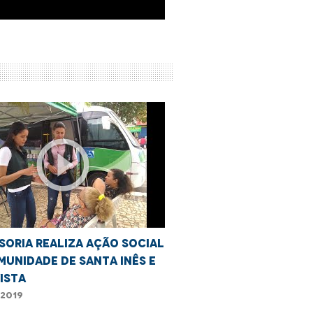
play_circle_outline
soria realiza ação social
munidade de Santa Inês e
Vista
/2019