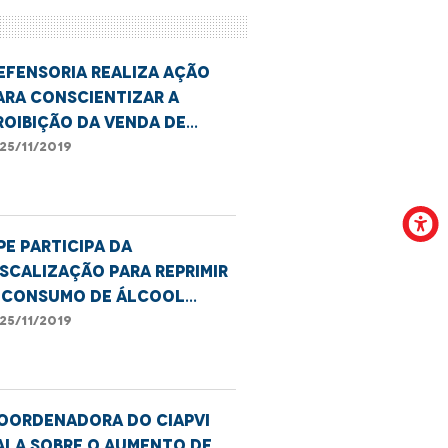
efensoria realiza ação
ara conscientizar a
roibição da venda de
ebidas alcoólicas para
25/11/2019
enores
PE participa da
iscalização para reprimir
 consumo de álcool
ntre adolescentes
25/11/2019
oordenadora do CIAPVI
ala sobre o aumento de