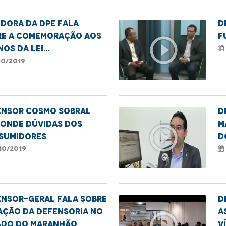
dora da DPE fala
D
re a comemoração aos
F
play_circle_outline
nos da Lei
plementar 132/2009
10/2019
ensor Cosmo Sobral
D
ponde dúvidas dos
m
play_circle_outline
sumidores
d
S
10/2019
ensor-geral fala sobre
D
ação da Defensoria no
a
play_circle_outline
ado do Maranhão
v