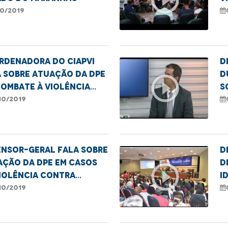
J
10/2019
rdenadora do CIAPVI
D
 sobre atuação da DPE
d
play_circle_outline
ombate à violência
s
tra o idoso
c
10/2019
ensor-geral fala sobre
D
ação da DPE em casos
d
play_circle_outline
iolência contra
I
sos
10/2019