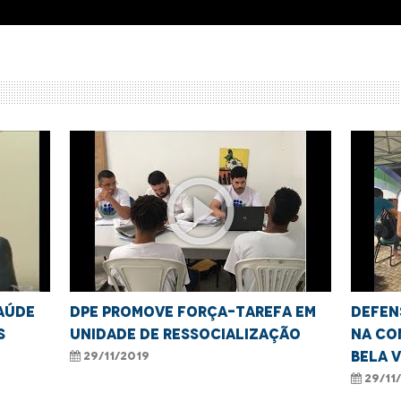
play_circle_outline
aúde
DPE promove força-tarefa em
Defen
s
unidade de ressocialização
na co
Bela 
29/11/2019
29/11