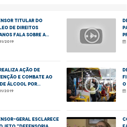
ensor titular do
D
eo de Direitos
p
play_circle_outline
anos fala sobre a
p
ação dos familiares de
b
11/2019
inos emasculados
m
realiza ação de
D
venção e combate ao
f
play_circle_outline
 de álcool por
o
anças e adolescentes
e
11/2019
ensor-geral esclarece
C
rojeto "Defensoria
f