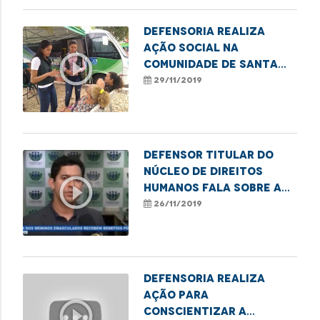
Defensoria realiza
ação social na
play_circle_outline
comunidade de Santa
Inês e Bela Vista
29/11/2019
Defensor titular do
Núcleo de Direitos
play_circle_outline
Humanos fala sobre a
situação dos
26/11/2019
familiares de meninos
emasculados
Defensoria realiza
ação para
play_circle_outline
conscientizar a