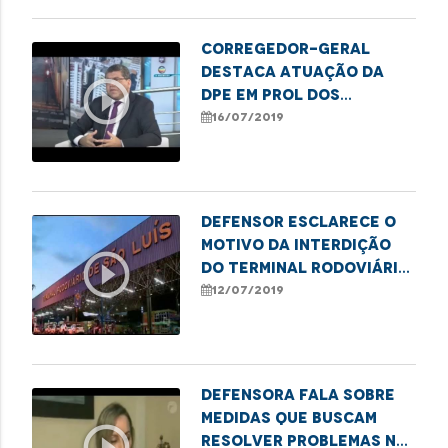
Corregedor-geral
destaca atuação da
play_circle_outline
DPE em prol dos
direitos do cidadão
16/07/2019
Defensor esclarece o
motivo da interdição
play_circle_outline
do Terminal Rodoviário
de São Luís
12/07/2019
Defensora fala sobre
medidas que buscam
play_circle_outline
resolver problemas na