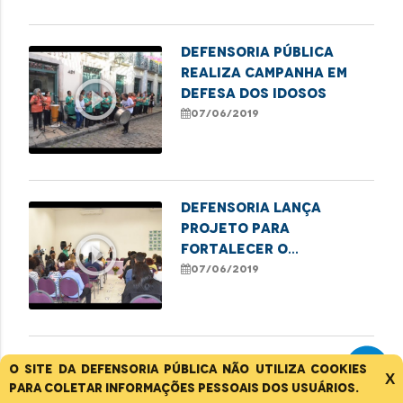
Defensoria Pública
realiza campanha em
play_circle_outline
defesa dos idosos
07/06/2019
Defensoria lança
projeto para
play_circle_outline
fortalecer o
atendimento ao público
07/06/2019
LGBT
DPE/MA lança campanha
O site da Defensoria Pública não utiliza cookies
X
de conscientização de
para coletar informações pessoais dos usuários.