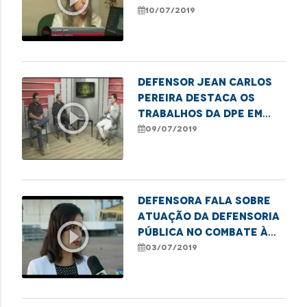
infraestrutura da
10/07/2019
rodoviária
Defensor Jean Carlos
Pereira destaca os
play_circle_outline
trabalhos da DPE em
prol dos direitos
09/07/2019
humanos
Defensora fala sobre
atuação da Defensoria
play_circle_outline
Pública no combate à
discriminação racial
03/07/2019