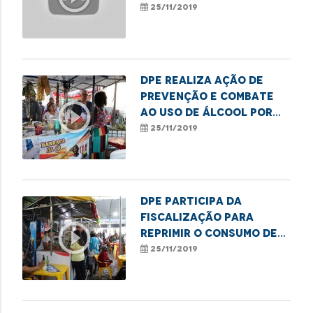
proibição da venda de
25/11/2019
bebidas alcoólicas
para menores
DPE realiza ação de
prevenção e combate
play_circle_outline
ao uso de álcool por
crianças e
25/11/2019
adolescentes
DPE participa da
fiscalização para
play_circle_outline
reprimir o consumo de
álcool entre
25/11/2019
adolescentes