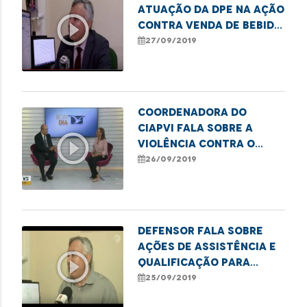
atuação da DPE na ação
play_circle_outline
contra venda de bebida
alcoólica para
27/09/2019
menores
Coordenadora do
Ciapvi fala sobre a
play_circle_outline
violência contra o
idoso
26/09/2019
Defensor fala sobre
ações de assistência e
play_circle_outline
qualificação para
venezuelanos
25/09/2019