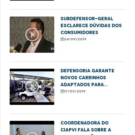
Subdefensor-geral
esclarece dúvidas dos
play_circle_outline
consumidores
24/09/2019
Defensoria garante
novos carrinhos
play_circle_outline
adaptados para
locomoção de pessoas
17/09/2019
com deficiência
Coordenadora do
CIAPVI fala sobre a