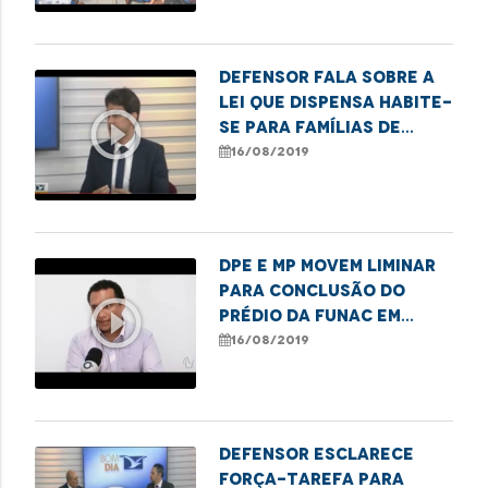
Defensor fala sobre a
lei que dispensa Habite-
play_circle_outline
se para famílias de
baixa renda
16/08/2019
DPE e MP movem liminar
para conclusão do
play_circle_outline
prédio da Funac em
Imperatriz
16/08/2019
Defensor esclarece
força-tarefa para