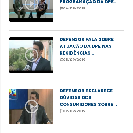
play_circle_outline
programação da DPE
para comemorar o
06/09/2019
aniversário de São Luís
Defensor fala sobre
atuação da DPE nas
play_circle_outline
residências
prejudicadas pelo
05/09/2019
deslizamento no Sá
Viana
Defensor esclarece
dúvidas dos
play_circle_outline
consumidores sobre
consórcio
02/09/2019