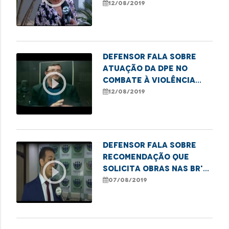
imediata de idosos
12/08/2019
desaparecidos
Defensor fala sobre
atuação da DPE no
play_circle_outline
combate à violência
contra crianças e
12/08/2019
adolescentes
Defensor fala sobre
recomendação que
play_circle_outline
solicita obras nas BR's
135 e 222
07/08/2019