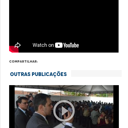
Compartilhar:
Outras Publicações
play_circle_outline