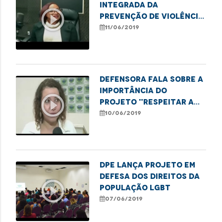
Integrada da
play_circle_outline
Prevenção de Violência
contra o idoso
11/06/2019
Defensora fala sobre a
importância do
play_circle_outline
projeto "Respeitar a
Diferença é Viver sem
10/06/2019
Violência"
DPE lança projeto em
defesa dos direitos da
play_circle_outline
população LGBT
07/06/2019