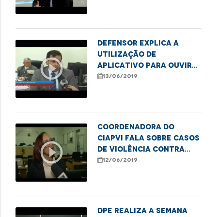
Menino Bernardo.
Defensor explica a
utilização de
play_circle_outline
aplicativo para ouvir
pessoas com
13/06/2019
dificuldade de
locomoção
Coordenadora do
CIAPVI fala sobre casos
play_circle_outline
de violência contra
idosos
12/06/2019
DPE realiza a Semana