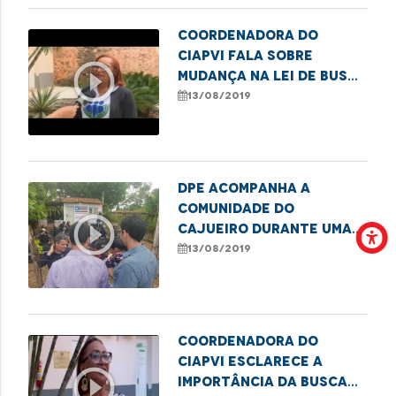
Coordenadora do
CIAPVI fala sobre
play_circle_outline
mudança na Lei de busca
de idosos
13/08/2019
desaparecidos
DPE acompanha a
comunidade do
play_circle_outline
Cajueiro durante uma
ação de reintegração
13/08/2019
de posse
Coordenadora do
CIAPVI esclarece a
play_circle_outline
importância da busca