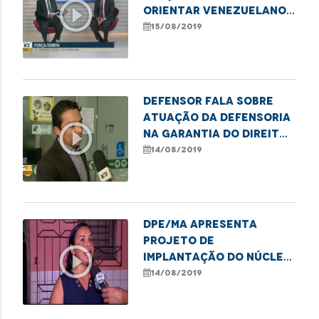
play_circle_outline
orientar venezuelanos
em São Luís
15/08/2019
Defensor fala sobre
atuação da Defensoria
play_circle_outline
na garantia do direito
à saúde
14/08/2019
DPE/MA apresenta
projeto de
play_circle_outline
implantação do núcleo
ecológico e
14/08/2019
autossustentável