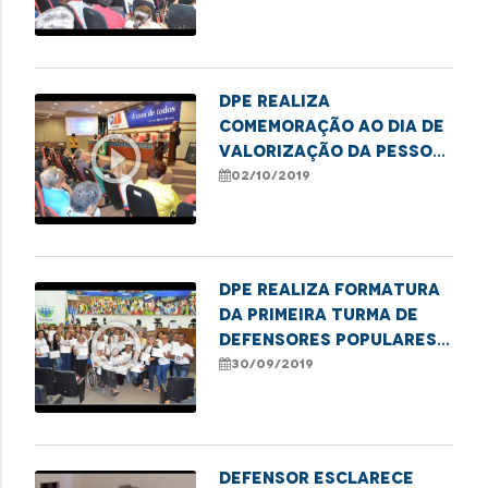
DPE realiza
comemoração ao Dia de
play_circle_outline
Valorização da Pessoa
Idosa
02/10/2019
DPE realiza formatura
da primeira turma de
play_circle_outline
defensores populares
do Maranhão
30/09/2019
Defensor esclarece