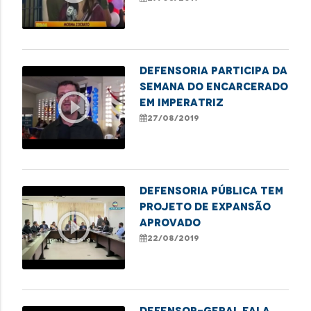
Defensoria participa da
Semana do Encarcerado
play_circle_outline
em Imperatriz
27/08/2019
Defensoria Pública tem
projeto de expansão
play_circle_outline
aprovado
22/08/2019
Defensor-geral fala