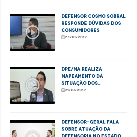
Defensor Cosmo Sobral
responde dúvidas dos
play_circle_outline
consumidores
25/10/2019
DPE/MA realiza
mapeamento da
play_circle_outline
situação dos
encarcerados no
21/10/2019
Sistema Prisional
Defensor-geral fala
sobre atuação da
Defensoria no Estado