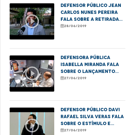
Defensor público Jean
Carlos Nunes Pereira
play_circle_outline
fala sobre a retirada
de cercas dos campos
28/06/2019
alagados na região da
Baixada.
Defensora pública
Isabella Miranda fala
play_circle_outline
sobre o lançamento
nacional da campanha
27/06/2019
"Em Defesa Delas".
Defensor público Davi
Rafael Silva Veras fala
play_circle_outline
sobre o estímulo e
implementação da Lei
27/06/2019