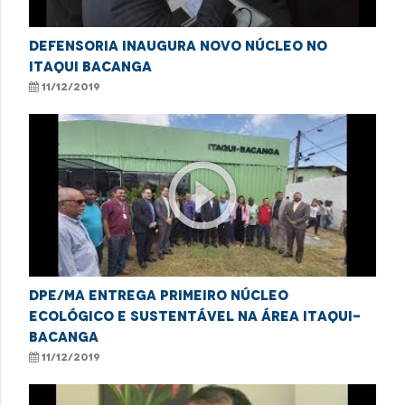
Defensoria inaugura novo núcleo no
Itaqui Bacanga
11/12/2019
play_circle_outline
DPE/MA entrega primeiro núcleo
ecológico e sustentável na área Itaqui-
Bacanga
11/12/2019