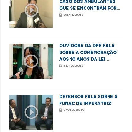
caso dos ambulantes
play_circle_outline
que se encontram fora
dos terminais
06/11/2019
Ouvidora da DPE fala
sobre a comemoração
play_circle_outline
aos 10 anos da Lei
Complementar 132/2009
31/10/2019
Defensor fala sobre a
Funac de Imperatriz
play_circle_outline
29/10/2019