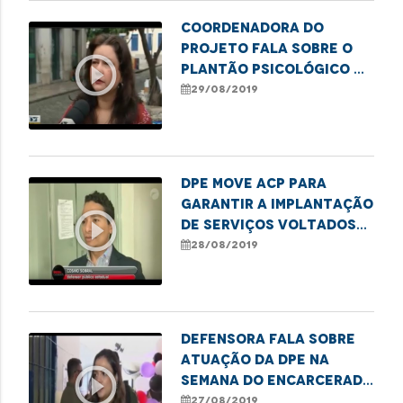
Coordenadora do
projeto fala sobre o
play_circle_outline
Plantão Psicológico na
Defensoria
29/08/2019
DPE move ACP para
garantir a implantação
play_circle_outline
de serviços voltados
ao tratamento de
28/08/2019
usuários de drogas
Defensora fala sobre
atuação da DPE na
play_circle_outline
Semana do Encarcerado
em Imperatriz
27/08/2019