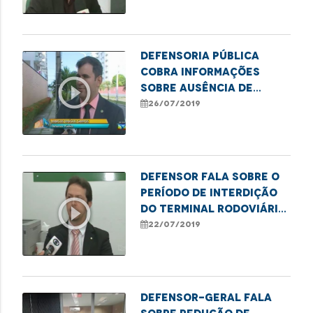
Defensoria Pública
cobra informações
play_circle_outline
sobre ausência de
abrigos em paradas de
26/07/2019
ônibus
Defensor fala sobre o
período de interdição
play_circle_outline
do Terminal Rodoviário
da capital
22/07/2019
Defensor-geral fala