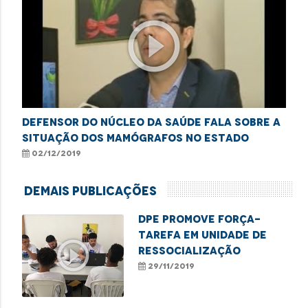
play_circle_outline
Defensor do Núcleo da Saúde fala sobre a
situação dos mamógrafos no Estado
02/12/2019
Demais Publicações
DPE promove força-
tarefa em unidade de
play_circle_outline
ressocialização
29/11/2019