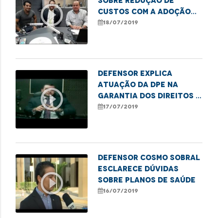
sobre redução de
play_circle_outline
custos com a adoção
de transporte por
18/07/2019
aplicativo
Defensor explica
atuação da DPE na
play_circle_outline
garantia dos direitos à
saúde
17/07/2019
Defensor Cosmo Sobral
esclarece dúvidas
play_circle_outline
sobre planos de saúde
16/07/2019