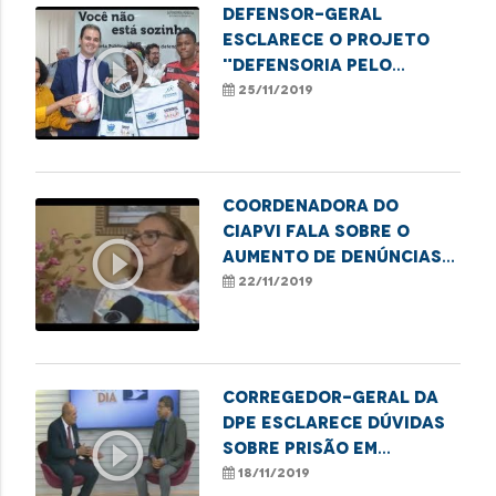
Defensor-geral
esclarece o projeto
play_circle_outline
"Defensoria pelo
esporte"
25/11/2019
Coordenadora do
CIAPVI fala sobre o
play_circle_outline
aumento de denúncias
em casos de violência
22/11/2019
contra o idoso
Corregedor-geral da
DPE esclarece dúvidas
play_circle_outline
sobre prisão em
segunda instância
18/11/2019