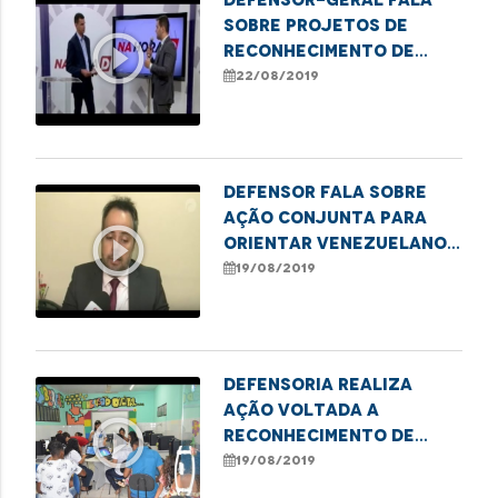
sobre projetos de
play_circle_outline
reconhecimento de
paternidade da
22/08/2019
Defensoria
Defensor fala sobre
ação conjunta para
play_circle_outline
orientar venezuelanos
em São Luís
19/08/2019
Defensoria realiza
ação voltada a
play_circle_outline
reconhecimento de
paternidade
19/08/2019