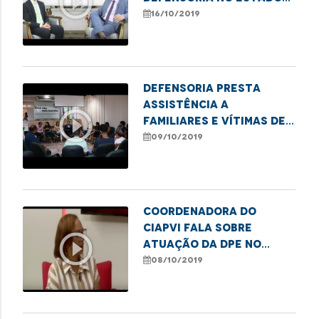
play_circle_outline
do Maranhão
16/10/2019
Defensoria presta
assistência a
play_circle_outline
familiares e vítimas de
acidente no Jaracaty
09/10/2019
Coordenadora do
CIAPVI fala sobre
play_circle_outline
atuação da DPE no
combate à violência
08/10/2019
contra o idoso