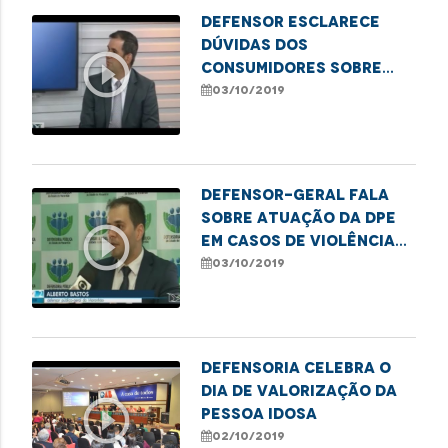
Defensor esclarece
dúvidas dos
play_circle_outline
consumidores sobre
audiência de
03/10/2019
conciliação
extrajudicial
Defensor-geral fala
sobre atuação da DPE
play_circle_outline
em casos de violência
contra idosos
03/10/2019
Defensoria celebra o
Dia de Valorização da
play_circle_outline
Pessoa Idosa
02/10/2019