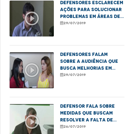
Defensores esclarecem
ações para solucionar
play_circle_outline
problemas em áreas de
risco
29/07/2019
Defensores falam
sobre a audiência que
play_circle_outline
busca melhorias em
áreas de risco
29/07/2019
Defensor fala sobre
medidas que buscam
play_circle_outline
resolver a falta de
abrigos nos pontos de
26/07/2019
ônibus da capital