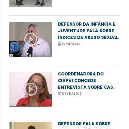
Defensor da Infância e
Juventude fala sobre
play_circle_outline
índices de abuso sexual
12/11/2019
Coordenadora do
Ciapvi concede
play_circle_outline
entrevista sobre caso
de agressão a idoso
07/11/2019
Defensor fala sobre