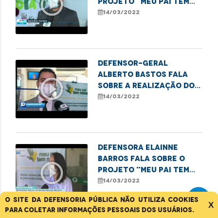
play_circle_outline
projeto "Meu Pai tem
Nome" realizado no dia
14/03/2022
D da Defensoria
Defensor-geral
Alberto Bastos fala
play_circle_outline
sobre a realização do
mutirão de
14/03/2022
reconhecimento de
paternidade
Defensora Elainne
Barros fala sobre o
play_circle_outline
projeto "Meu Pai tem
Nome" realizado no dia
14/03/2022
D da Defensoria
O site da Defensoria Pública não utiliza cookies
X
para coletar informações pessoais dos usuários.