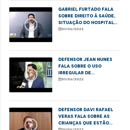
Gabriel Furtado fala
sobre direito à saúde,
play_circle_outline
situação do Hospital
da Criança, dentre
01/06/2022
outros assuntos.
Defensor Jean Nunes
fala sobre o uso
play_circle_outline
irregular de
agrotóxicos no
01/06/2022
interior do Maranhão
Defensor Davi Rafael
Veras fala sobre as
play_circle_outline
crianças que estão
enfrentando
01/06/2022