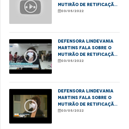
play_circle_outline
mutirão de retificação
de nome social para
03/05/2022
pessoas trans
Defensora Lindevania
Martins fala sobre o
play_circle_outline
mutirão de retificação
de nome social para
03/05/2022
pessoas trans
Defensora Lindevania
Martins fala sobre o
play_circle_outline
mutirão de retificação
de nome social para
03/05/2022
pessoas trans