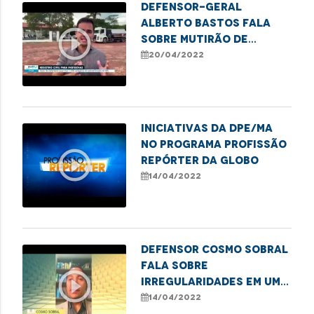
Defensor-geral
Alberto Bastos fala
play_circle_outline
sobre mutirão de
documentação básica
20/04/2022
para indígenas
Iniciativas da DPE/MA
no programa Profissão
play_circle_outline
Repórter da Globo
14/04/2022
Defensor Cosmo Sobral
fala sobre
play_circle_outline
irregularidades em um
dos principais hospitais
14/04/2022
de São Luís