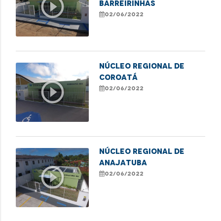
play_circle_outline
BARREIRINHAS
02/06/2022
NÚCLEO REGIONAL DE
COROATÁ
play_circle_outline
02/06/2022
NÚCLEO REGIONAL DE
ANAJATUBA
play_circle_outline
02/06/2022