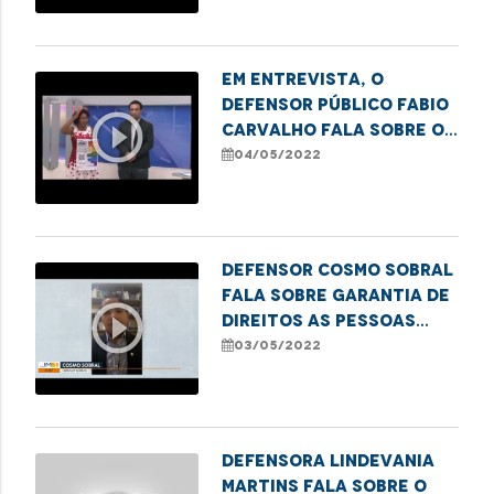
Em entrevista, o
defensor público Fabio
play_circle_outline
Carvalho fala sobre os
preparativos para a 1ª
04/05/2022
Feira do
Empreendedorismo
LGBTQIA+ em Imperatriz.
Defensor Cosmo Sobral
fala sobre garantia de
play_circle_outline
direitos as pessoas
com Transtorno do
03/05/2022
Espectro Autista
Defensora Lindevania
Martins fala sobre o