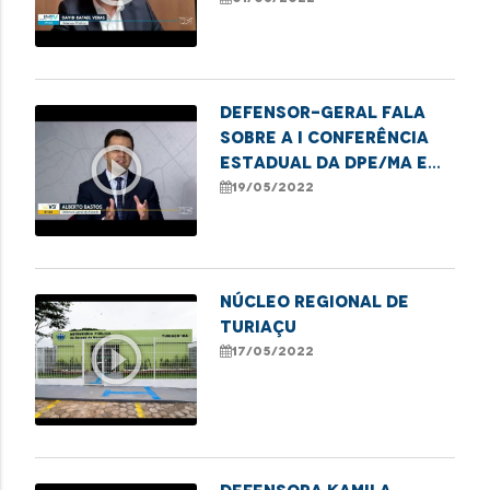
dificuldades no
Hospital da Criança
Defensor-geral fala
sobre a I Conferência
play_circle_outline
Estadual da DPE/MA e
destaca avanços e
19/05/2022
desafios da gestão.
NÚCLEO REGIONAL DE
TURIAÇU
play_circle_outline
17/05/2022