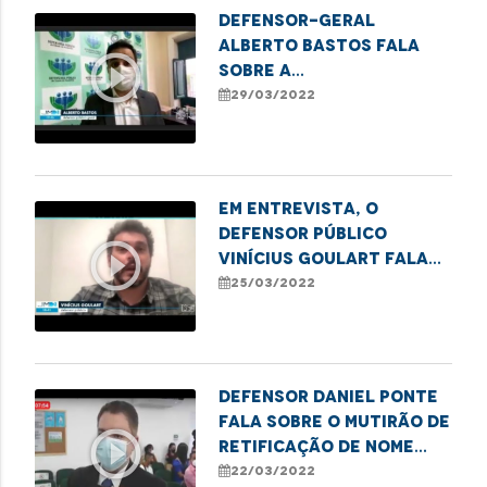
Defensor-geral
Alberto Bastos fala
play_circle_outline
sobre a
obrigatoriedade da
29/03/2022
máscara no
atendimento da
Defensoria
Em entrevista, o
defensor público
play_circle_outline
Vinícius Goulart fala
sobre a atuação da DPE
25/03/2022
no caso da grávida que
teve o parto em casa
por falta de
atendimento do
Defensor Daniel Ponte
fala sobre o mutirão de
play_circle_outline
retificação de nome
social e gênero em
22/03/2022