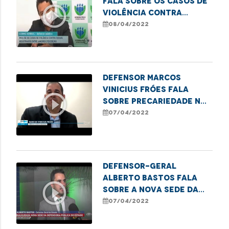
fala sobre os casos de
play_circle_outline
violência contra
idosos em São Luís.
08/04/2022
Defensor Marcos
Vinicius Fróes fala
play_circle_outline
sobre precariedade no
sistema de transporte
07/04/2022
público
Defensor-geral
Alberto Bastos fala
play_circle_outline
sobre a nova sede da
DPE e ressalta a
07/04/2022
expansão da
instituição