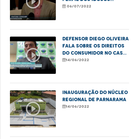
play_circle_outline
vítimas de violência no
06/07/2022
MA
Defensor Diego Oliveira
fala sobre os direitos
play_circle_outline
do consumidor no caso
do parque de diversões
14/06/2022
que apresentou
problemas técnicos
nos seus brinquedos
Inauguração do Núcleo
Regional de Parnarama
play_circle_outline
14/06/2022