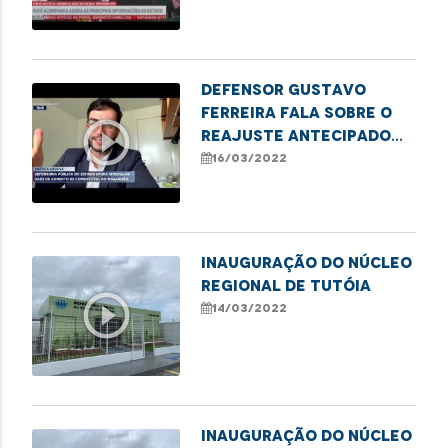
Caxias
Defensor Gustavo
Ferreira fala sobre o
play_circle_outline
reajuste antecipado
dos combustíveis em
16/03/2022
São Luís
Inauguração do Núcleo
Regional de Tutóia
play_circle_outline
14/03/2022
Inauguração do Núcleo