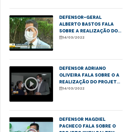
Defensor-geral
Alberto Bastos fala
play_circle_outline
sobre a realização do
projeto "Meu Pai tem
14/03/2022
Nome"
Defensor Adriano
Oliveira fala sobre o a
play_circle_outline
realização do projeto
"Meu Pai tem Nome"
14/03/2022
Defensor Magdiel
Pacheco fala sobre o