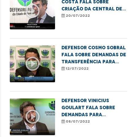
Costa fala sobre
play_circle_outline
criação da Central de
Regulação de Vagas
20/07/2022
Prisionais no MA
Defensor Cosmo Sobral
fala sobre demandas de
play_circle_outline
transferência para
leitos de UTI
12/07/2022
Defensor Vinicius
Goulart fala sobre
play_circle_outline
demandas para
transferência para
08/07/2022
leitos de terapia
intensiva