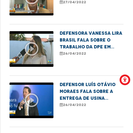
em São Luís
27/04/2022
Defensora Vanessa Lira
Brasil fala sobre o
play_circle_outline
trabalho da DPE em
prol do
26/04/2022
reconhecimento da
paternidade
Defensor Luís Otávio
Moraes fala sobre a
play_circle_outline
entrega de usina
elétrica para o
26/04/2022
hospital Aldenora Belo