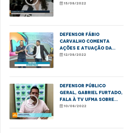
direitos das mulheres
15/08/2022
trans em Imperatriz
Defensor Fábio
Carvalho comenta
play_circle_outline
ações e atuação da
DPE-MA em Imperatriz
12/08/2022
Defensor Público
Geral, Gabriel Furtado,
play_circle_outline
fala à TV UFMA sobre
campanhas de incentivo
10/08/2022
ao reconhecimento de
paternidade no
Maranhão