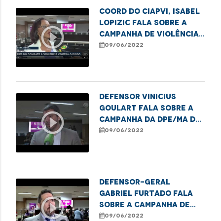
Coord do CIAPVI, Isabel
Lopizic fala sobre a
play_circle_outline
Campanha de Violência
contra os idosos
09/06/2022
Defensor Vinicius
Goulart fala sobre a
play_circle_outline
campanha da DPE/MA de
combate a violência
09/06/2022
contra os idosos
Defensor-Geral
Gabriel Furtado fala
play_circle_outline
sobre a Campanha de
Conscientização da
09/06/2022