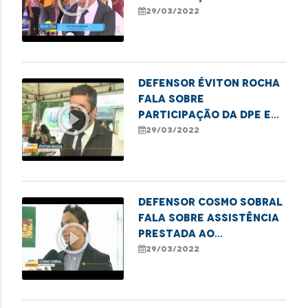
play_circle_outline
ação social realizada
29/03/2022
em São José de Ribamar
Defensor Éviton Rocha
fala sobre
play_circle_outline
participação da DPE em
ação social realizada
29/03/2022
em São José de Ribamar
Defensor Cosmo Sobral
fala sobre assistência
play_circle_outline
prestada ao
adolescente que
29/03/2022
aguarda por uma
prótese