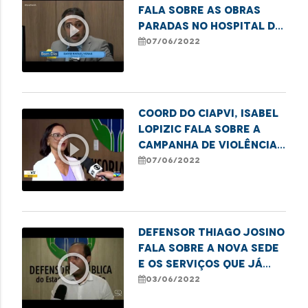
fala sobre as obras
play_circle_outline
paradas no Hospital da
Criança, prejudicando
07/06/2022
o atendimento
Coord do CIAPVI, Isabel
Lopizic fala sobre a
play_circle_outline
Campanha de Violência
contra os idosos
07/06/2022
Defensor Thiago Josino
fala sobre a nova sede
play_circle_outline
e os serviços que já
estão em
03/06/2022
funcionamento no