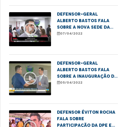
Defensor-geral
Alberto Bastos fala
play_circle_outline
sobre a nova sede da
DPE e ressalta as
07/04/2022
melhorias para a
população
Defensor-geral
Alberto Bastos fala
play_circle_outline
sobre a inauguração da
nova sede da
05/04/2022
Defensoria Pública
Defensor Éviton Rocha
fala sobre
participação da DPE em