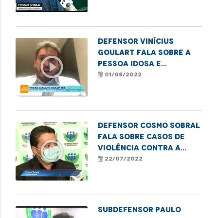
a planos de saúde
Defensor Vinícius
Goulart fala sobre a
play_circle_outline
pessoa idosa e
atividades laborais
01/08/2022
Defensor Cosmo Sobral
fala sobre casos de
play_circle_outline
violência contra a
pessoa idosa
22/07/2022
Subdefensor Paulo