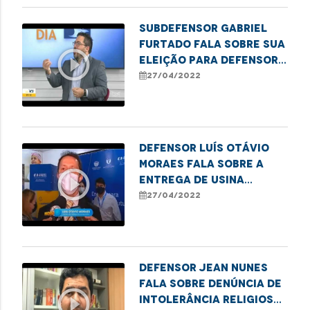
Subdefensor Gabriel
Furtado fala sobre sua
play_circle_outline
eleição para defensor-
geral, prioridades do
27/04/2022
próximo mandato, além
de informações gerais
sobre os serviços
Defensor Luís Otávio
Moraes fala sobre a
play_circle_outline
entrega de usina
elétrica para o
27/04/2022
hospital Aldenora Belo
Defensor Jean Nunes
fala sobre denúncia de
play_circle_outline
intolerância religiosa