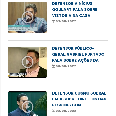
Defensor Vinícius
Goulart fala sobre
play_circle_outline
vistoria na Casa
Camélia Rosa
09/08/2022
Defensor Público-
Geral Gabriel Furtado
play_circle_outline
fala sobre ações da
Carreta dos Direitos
08/08/2022
Defensor Cosmo Sobral
fala sobre direitos das
play_circle_outline
pessoas com
deficiência em relação
02/08/2022