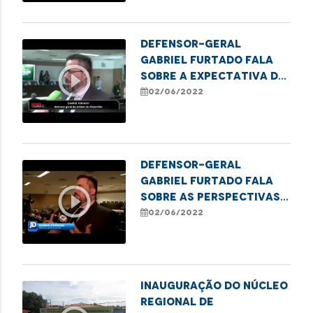
local
Defensor-geral
Gabriel Furtado fala
play_circle_outline
sobre a expectativa do
trabalho e ações da
02/06/2022
Defensoria
Defensor-geral
Gabriel Furtado fala
play_circle_outline
sobre as perspectivas
para a gestão dos
02/06/2022
próximos dois anos
INAUGURAÇÃO DO NÚCLEO
REGIONAL DE