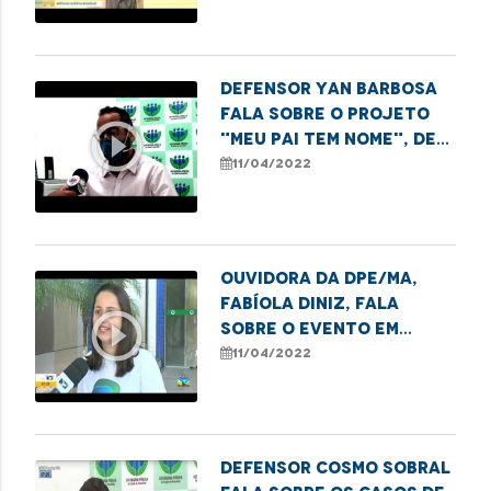
Defensor Yan Barbosa
fala sobre o projeto
play_circle_outline
"Meu Pai tem Nome", de
reconhecimento de
11/04/2022
paternidade.
Ouvidora da DPE/MA,
Fabíola Diniz, fala
play_circle_outline
sobre o evento em
comemoração aos 10
11/04/2022
anos da Ouvidoria
Defensor Cosmo Sobral