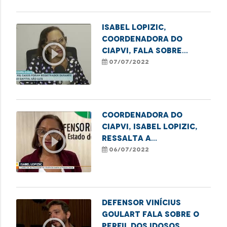
Isabel Lopizic,
coordenadora do
play_circle_outline
Ciapvi, fala sobre
casos de violência
07/07/2022
contra o idoso na
Grande Ilha
Coordenadora do
Ciapvi, Isabel Lopizic,
play_circle_outline
ressalta a
subnotificação dos
06/07/2022
casos de violência
contra os idosos
durante a pandemia
Defensor Vinícius
Goulart fala sobre o
perfil dos idosos