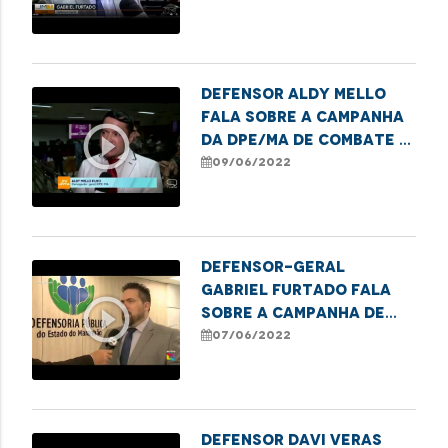
Violência Contra a
Pessoa Idosa
Defensor Aldy Mello
fala sobre a campanha
play_circle_outline
da DPE/MA de combate a
violência contra os
09/06/2022
idosos
Defensor-Geral
Gabriel Furtado fala
play_circle_outline
sobre a Campanha de
Conscientização da
07/06/2022
Violência Contra a
Pessoa Idosa
Defensor Davi Veras