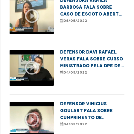
Defensora Kamila
Barbosa fala sobre
play_circle_outline
caso de esgoto aberto
em São Luís e explica
05/05/2022
que é dever do
município manter as
vias públicas em bom
estado
Defensor Davi Rafael
Veras fala sobre curso
play_circle_outline
ministrado pela DPE de
proteção de estupro
04/05/2022
de vulnerável
Defensor Vinicius
Goulart fala sobre
play_circle_outline
cumprimento de
transferência para UTI
04/05/2022
após decisão judicial