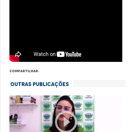
Compartilhar:
Outras Publicações
play_circle_outline