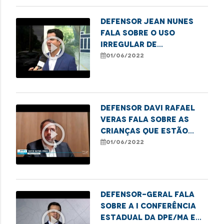
Defensor Jean Nunes
fala sobre o uso
play_circle_outline
irregular de
agrotóxicos no
01/06/2022
interior do Maranhão
Defensor Davi Rafael
Veras fala sobre as
play_circle_outline
crianças que estão
enfrentando
01/06/2022
dificuldades no
Hospital da Criança
Defensor-geral fala
sobre a I Conferência
play_circle_outline
Estadual da DPE/MA e