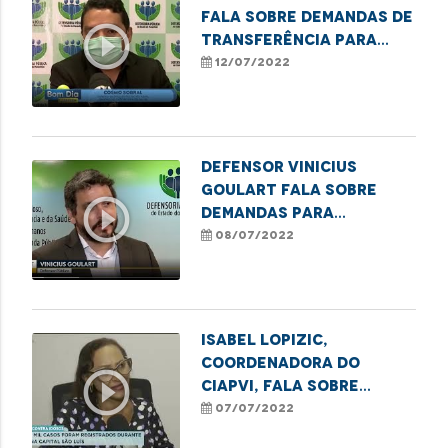
fala sobre demandas de
play_circle_outline
transferência para
leitos de UTI
12/07/2022
Defensor Vinicius
Goulart fala sobre
play_circle_outline
demandas para
transferência para
08/07/2022
leitos de terapia
intensiva
Isabel Lopizic,
coordenadora do
play_circle_outline
Ciapvi, fala sobre
casos de violência
07/07/2022
contra o idoso na