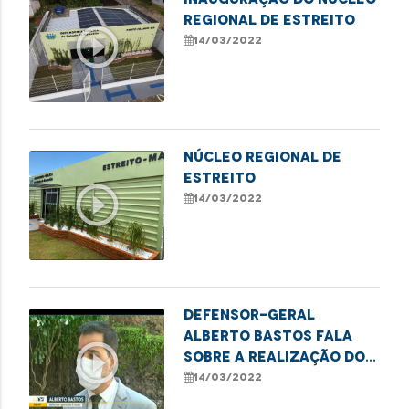
Regional de Estreito
play_circle_outline
14/03/2022
NÚCLEO REGIONAL DE
ESTREITO
play_circle_outline
14/03/2022
Defensor-geral
Alberto Bastos fala
play_circle_outline
sobre a realização do
projeto "Meu Pai tem
14/03/2022
Nome"