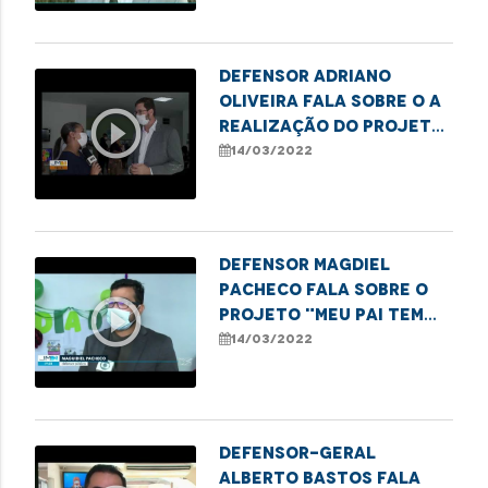
Defensor Adriano
Oliveira fala sobre o a
play_circle_outline
realização do projeto
"Meu Pai tem Nome"
14/03/2022
Defensor Magdiel
Pacheco fala sobre o
play_circle_outline
projeto "Meu Pai tem
Nome" realizado no dia
14/03/2022
D da Defensoria
Defensor-geral
Alberto Bastos fala