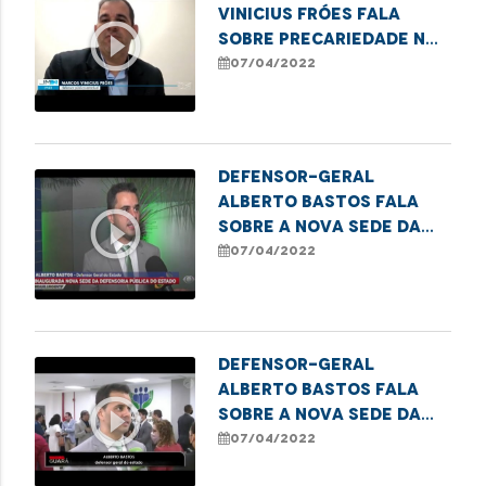
Vinicius Fróes fala
play_circle_outline
sobre precariedade no
sistema de transporte
07/04/2022
público
Defensor-geral
Alberto Bastos fala
play_circle_outline
sobre a nova sede da
DPE e ressalta a
07/04/2022
expansão da
instituição
Defensor-geral
Alberto Bastos fala
play_circle_outline
sobre a nova sede da
DPE e ressalta as
07/04/2022
melhorias para a