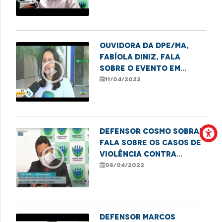
paternidade.
Ouvidora da DPE/MA,
Fabíola Diniz, fala
play_circle_outline
sobre o evento em
comemoração aos 10
11/04/2022
anos da Ouvidoria
Defensor Cosmo Sobral
fala sobre os casos de
play_circle_outline
violência contra
idosos em São Luís.
08/04/2022
Defensor Marcos