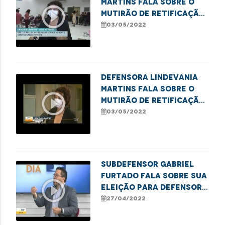
Martins fala sobre o
play_circle_outline
mutirão de retificação
de nome social para
03/05/2022
pessoas trans
Defensora Lindevania
Martins fala sobre o
play_circle_outline
mutirão de retificação
de nome social para
03/05/2022
pessoas trans
Subdefensor Gabriel
Furtado fala sobre sua
play_circle_outline
eleição para defensor-
geral, prioridades do
27/04/2022
próximo mandato, além
de informações gerais