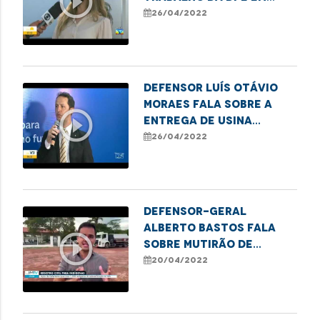
play_circle_outline
prol do
26/04/2022
reconhecimento da
paternidade
Defensor Luís Otávio
Moraes fala sobre a
play_circle_outline
entrega de usina
elétrica para o
26/04/2022
hospital Aldenora Belo
Defensor-geral
Alberto Bastos fala
play_circle_outline
sobre mutirão de
documentação básica
20/04/2022
para indígenas