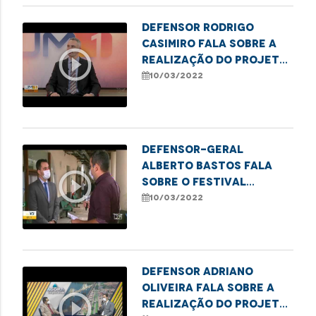
Defensor Rodrigo
Casimiro fala sobre a
play_circle_outline
realização do projeto
"Meu Pai tem Nome" em
10/03/2022
Imperatriz
Defensor-geral
Alberto Bastos fala
play_circle_outline
sobre o festival
"defensoriaDELAS"
10/03/2022
Defensor Adriano
Oliveira fala sobre a
play_circle_outline
realização do projeto