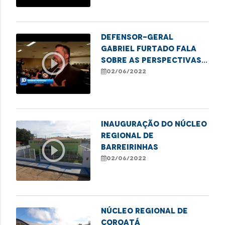
Defensor-geral
Gabriel Furtado fala
play_circle_outline
sobre as perspectivas
para a gestão dos
02/06/2022
próximos dois anos
INAUGURAÇÃO DO NÚCLEO
REGIONAL DE
play_circle_outline
BARREIRINHAS
02/06/2022
NÚCLEO REGIONAL DE
COROATÁ