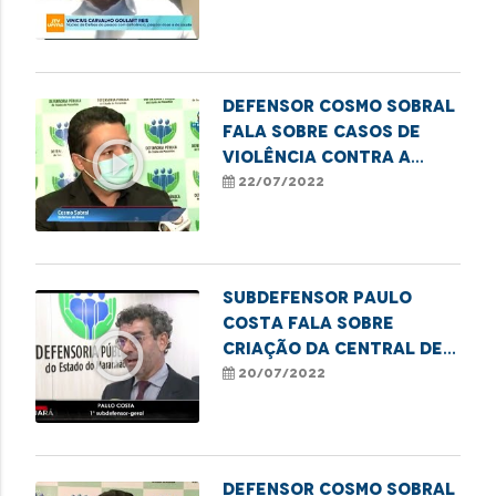
Defensor Cosmo Sobral
fala sobre casos de
play_circle_outline
violência contra a
pessoa idosa
22/07/2022
Subdefensor Paulo
Costa fala sobre
play_circle_outline
criação da Central de
Regulação de Vagas
20/07/2022
Prisionais no MA
Defensor Cosmo Sobral