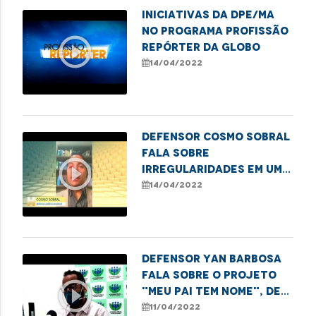
Iniciativas da DPE/MA
no programa Profissão
play_circle_outline
Repórter da Globo
14/04/2022
Defensor Cosmo Sobral
fala sobre
play_circle_outline
irregularidades em um
dos principais hospitais
14/04/2022
de São Luís
Defensor Yan Barbosa
fala sobre o projeto
play_circle_outline
"Meu Pai tem Nome", de
reconhecimento de
11/04/2022