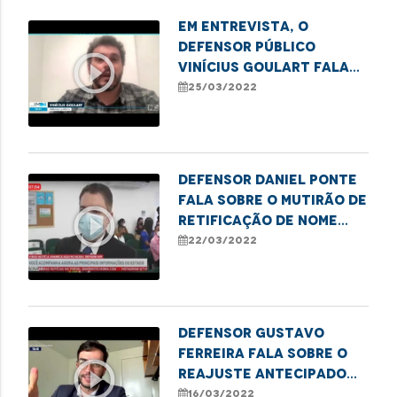
Em entrevista, o
defensor público
play_circle_outline
Vinícius Goulart fala
sobre a atuação da DPE
25/03/2022
no caso da grávida que
teve o parto em casa
por falta de
atendimento do
Defensor Daniel Ponte
fala sobre o mutirão de
play_circle_outline
retificação de nome
social e gênero em
22/03/2022
Caxias
Defensor Gustavo
Ferreira fala sobre o
play_circle_outline
reajuste antecipado
dos combustíveis em
16/03/2022