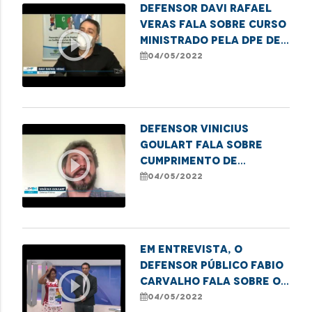
Defensor Davi Rafael
Veras fala sobre curso
play_circle_outline
ministrado pela DPE de
proteção de estupro
04/05/2022
de vulnerável
Defensor Vinicius
Goulart fala sobre
play_circle_outline
cumprimento de
transferência para UTI
04/05/2022
após decisão judicial
Em entrevista, o
defensor público Fabio
play_circle_outline
Carvalho fala sobre os
preparativos para a 1ª
04/05/2022