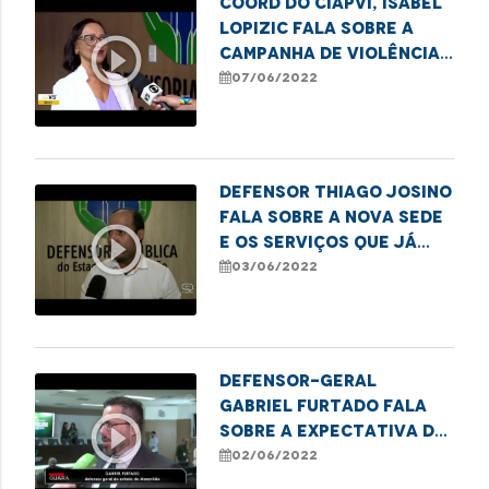
Coord do CIAPVI, Isabel
Lopizic fala sobre a
play_circle_outline
Campanha de Violência
contra os idosos
07/06/2022
Defensor Thiago Josino
fala sobre a nova sede
play_circle_outline
e os serviços que já
estão em
03/06/2022
funcionamento no
local
Defensor-geral
Gabriel Furtado fala
play_circle_outline
sobre a expectativa do
trabalho e ações da
02/06/2022
Defensoria