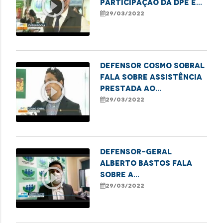
play_circle_outline
participação da DPE em
ação social realizada
29/03/2022
em São José de Ribamar
Defensor Cosmo Sobral
fala sobre assistência
play_circle_outline
prestada ao
adolescente que
29/03/2022
aguarda por uma
prótese
Defensor-geral
Alberto Bastos fala
play_circle_outline
sobre a
obrigatoriedade da
29/03/2022
máscara no
atendimento da
Defensoria