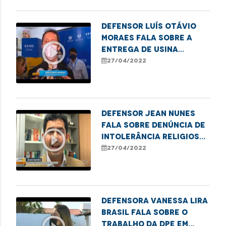
sobre os serviços
Defensor Luís Otávio
Moraes fala sobre a
play_circle_outline
entrega de usina
elétrica para o
27/04/2022
hospital Aldenora Belo
Defensor Jean Nunes
fala sobre denúncia de
play_circle_outline
intolerância religiosa
em São Luís
27/04/2022
Defensora Vanessa Lira
Brasil fala sobre o
trabalho da DPE em