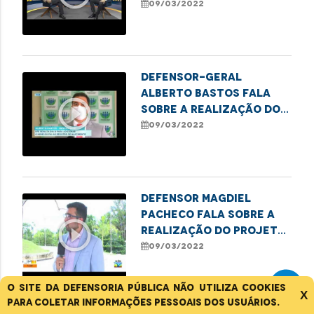
"Meu Pai tem Nome"
09/03/2022
Defensor-geral
Alberto Bastos fala
play_circle_outline
sobre a realização do
projeto "Meu Pai tem
09/03/2022
Nome"
Defensor Magdiel
Pacheco fala sobre a
play_circle_outline
realização do projeto
"Meu Pai tem Nome"
09/03/2022
O site da Defensoria Pública não utiliza cookies
X
para coletar informações pessoais dos usuários.