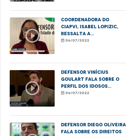
Grande Ilha
Coordenadora do
Ciapvi, Isabel Lopizic,
play_circle_outline
ressalta a
subnotificação dos
06/07/2022
casos de violência
contra os idosos
durante a pandemia
Defensor Vinícius
Goulart fala sobre o
play_circle_outline
perfil dos idosos
vítimas de violência no
06/07/2022
MA
Defensor Diego Oliveira
fala sobre os direitos