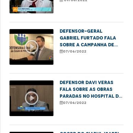
violência contra os
09/06/2022
idosos
Defensor-Geral
Gabriel Furtado fala
play_circle_outline
sobre a Campanha de
Conscientização da
07/06/2022
Violência Contra a
Pessoa Idosa
Defensor Davi Veras
fala sobre as obras
play_circle_outline
paradas no Hospital da
Criança, prejudicando
07/06/2022
o atendimento