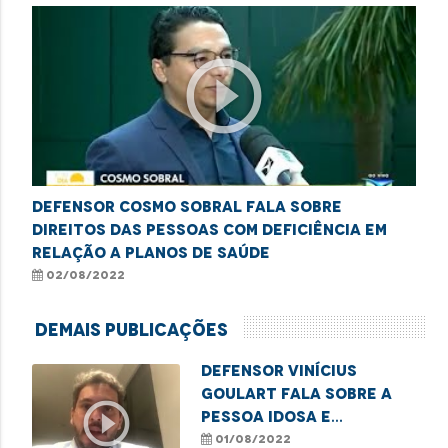
play_circle_outline
Defensor Cosmo Sobral fala sobre
direitos das pessoas com deficiência em
relação a planos de saúde
02/08/2022
Demais Publicações
Defensor Vinícius
Goulart fala sobre a
play_circle_outline
pessoa idosa e
atividades laborais
01/08/2022