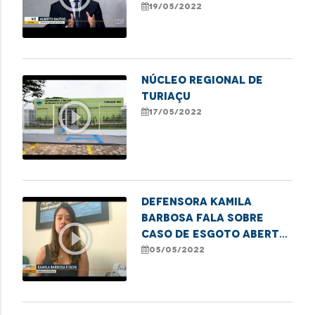
destaca avanços e
19/05/2022
desafios da gestão.
NÚCLEO REGIONAL DE
TURIAÇU
play_circle_outline
17/05/2022
Defensora Kamila
Barbosa fala sobre
play_circle_outline
caso de esgoto aberto
em São Luís e explica
05/05/2022
que é dever do
município manter as
vias públicas em bom
estado