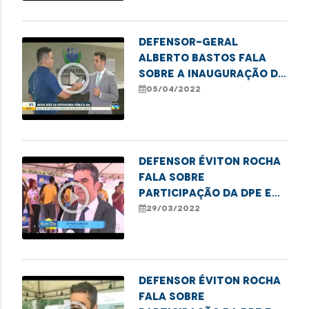
população
Defensor-geral
Alberto Bastos fala
play_circle_outline
sobre a inauguração da
nova sede da
05/04/2022
Defensoria Pública
Defensor Éviton Rocha
fala sobre
play_circle_outline
participação da DPE em
ação social realizada
29/03/2022
em São José de Ribamar
Defensor Éviton Rocha
fala sobre