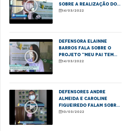
play_circle_outline
sobre a realização do
mutirão de
14/03/2022
reconhecimento de
paternidade
Defensora Elainne
Barros fala sobre o
play_circle_outline
projeto "Meu Pai tem
Nome" realizado no dia
14/03/2022
D da Defensoria
Defensores Andre
Almeida e Caroline
play_circle_outline
Figueiredo falam sobre
homenagem ao Dia
10/03/2022
Internacional da
Mulher