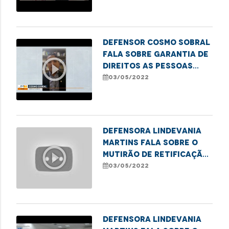
Feira do
Empreendedorismo
LGBTQIA+ em Imperatriz.
Defensor Cosmo Sobral
fala sobre garantia de
play_circle_outline
direitos as pessoas
com Transtorno do
03/05/2022
Espectro Autista
Defensora Lindevania
Martins fala sobre o
play_circle_outline
mutirão de retificação
de nome social para
03/05/2022
pessoas trans
Defensora Lindevania