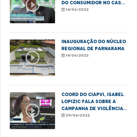
play_circle_outline
do consumidor no caso
do parque de diversões
14/06/2022
que apresentou
problemas técnicos
nos seus brinquedos
Inauguração do Núcleo
Regional de Parnarama
play_circle_outline
14/06/2022
Coord do CIAPVI, Isabel
Lopizic fala sobre a
play_circle_outline
Campanha de Violência
contra os idosos
09/06/2022