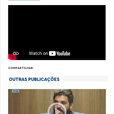
Compartilhar:
Outras Publicações
play_circle_outline