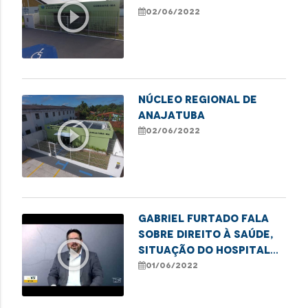
play_circle_outline
02/06/2022
NÚCLEO REGIONAL DE
ANAJATUBA
play_circle_outline
02/06/2022
Gabriel Furtado fala
sobre direito à saúde,
play_circle_outline
situação do Hospital
da Criança, dentre
01/06/2022
outros assuntos.