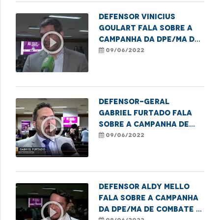
Defensor Vinicius
Goulart fala sobre a
play_circle_outline
campanha da DPE/MA de
combate a violência
09/06/2022
contra os idosos
Defensor-Geral
Gabriel Furtado fala
play_circle_outline
sobre a Campanha de
Conscientização da
09/06/2022
Violência Contra a
Pessoa Idosa
Defensor Aldy Mello
fala sobre a campanha
play_circle_outline
da DPE/MA de combate a