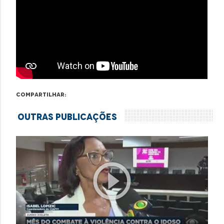
Compartilhar:
Outras Publicações
play_circle_outline