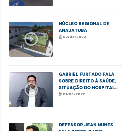
NÚCLEO REGIONAL DE
ANAJATUBA
play_circle_outline
02/06/2022
Gabriel Furtado fala
sobre direito à saúde,
play_circle_outline
situação do Hospital
da Criança, dentre
01/06/2022
outros assuntos.
Defensor Jean Nunes