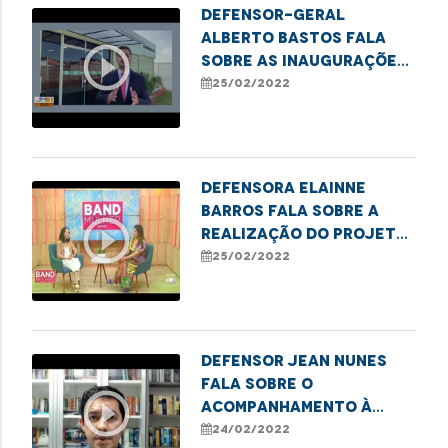
Defensor-geral
Alberto Bastos fala
play_circle_outline
sobre as inaugurações
dos econúcleos nos
25/02/2022
municípios de Estreito e
Porto Franco
Defensora Elainne
Barros fala sobre a
play_circle_outline
realização do Projeto
Meu Pai Tem Nome.
25/02/2022
Defensor Jean Nunes
fala sobre o
play_circle_outline
acompanhamento à
questão das águas do
24/02/2022