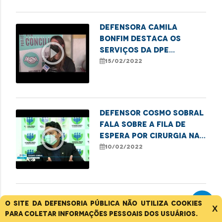
Defensora Camila
Bonfim destaca os
play_circle_outline
serviços da DPE
durante o projeto de
15/02/2022
Conciliação Itinerante
Defensor Cosmo Sobral
fala sobre a fila de
play_circle_outline
espera por cirurgia na
rede pública
10/02/2022
Defensor Erick Railson
O site da Defensoria Pública não utiliza cookies
X
fala sobre a
para coletar informações pessoais dos usuários.
realocação das