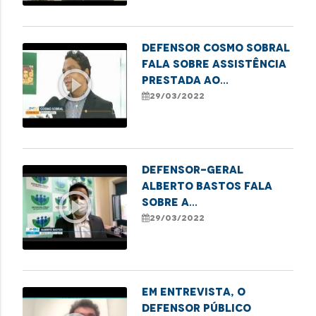
Defensor Cosmo Sobral
fala sobre assistência
play_circle_outline
prestada ao
adolescente que
29/03/2022
aguarda por uma
prótese
Defensor-geral
Alberto Bastos fala
play_circle_outline
sobre a
obrigatoriedade da
29/03/2022
máscara no
atendimento da
Defensoria
Em entrevista, o
defensor público