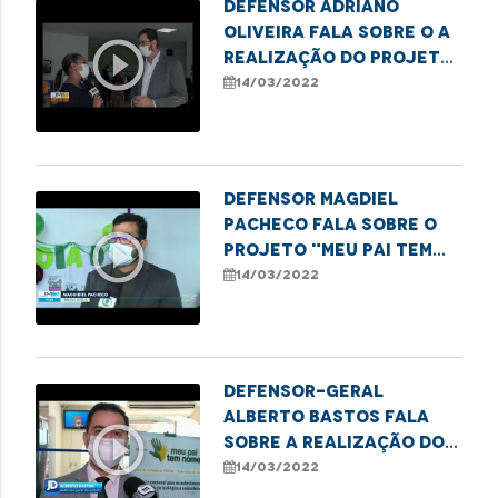
Defensor Adriano
Oliveira fala sobre o a
play_circle_outline
realização do projeto
"Meu Pai tem Nome"
14/03/2022
Defensor Magdiel
Pacheco fala sobre o
play_circle_outline
projeto "Meu Pai tem
Nome" realizado no dia
14/03/2022
D da Defensoria
Defensor-geral
Alberto Bastos fala
play_circle_outline
sobre a realização do
mutirão de
14/03/2022
reconhecimento de