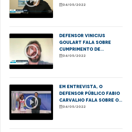
play_circle_outline
proteção de estupro
04/05/2022
de vulnerável
Defensor Vinicius
Goulart fala sobre
play_circle_outline
cumprimento de
transferência para UTI
04/05/2022
após decisão judicial
Em entrevista, o
defensor público Fabio
play_circle_outline
Carvalho fala sobre os
preparativos para a 1ª
04/05/2022
Feira do
Empreendedorismo
LGBTQIA+ em Imperatriz.