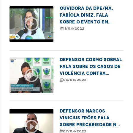
Ouvidora da DPE/MA,
Fabíola Diniz, fala
play_circle_outline
sobre o evento em
comemoração aos 10
11/04/2022
anos da Ouvidoria
Defensor Cosmo Sobral
fala sobre os casos de
play_circle_outline
violência contra
idosos em São Luís.
08/04/2022
Defensor Marcos
Vinicius Fróes fala
play_circle_outline
sobre precariedade no
sistema de transporte
07/04/2022