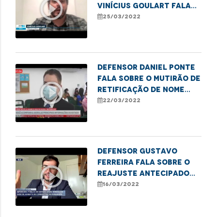
play_circle_outline
Vinícius Goulart fala
sobre a atuação da DPE
25/03/2022
no caso da grávida que
teve o parto em casa
por falta de
atendimento do
Defensor Daniel Ponte
fala sobre o mutirão de
play_circle_outline
retificação de nome
social e gênero em
22/03/2022
Caxias
Defensor Gustavo
Ferreira fala sobre o
play_circle_outline
reajuste antecipado
dos combustíveis em
16/03/2022
São Luís