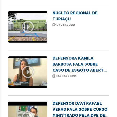
NÚCLEO REGIONAL DE
TURIAÇU
play_circle_outline
17/05/2022
Defensora Kamila
Barbosa fala sobre
play_circle_outline
caso de esgoto aberto
em São Luís e explica
05/05/2022
que é dever do
município manter as
vias públicas em bom
estado
Defensor Davi Rafael
Veras fala sobre curso
ministrado pela DPE de