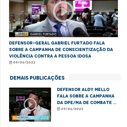
play_circle_outline
Defensor-Geral Gabriel Furtado fala
sobre a Campanha de Conscientização da
Violência Contra a Pessoa Idosa
09/06/2022
Demais Publicações
Defensor Aldy Mello
fala sobre a campanha
play_circle_outline
da DPE/MA de combate a
violência contra os
09/06/2022
idosos