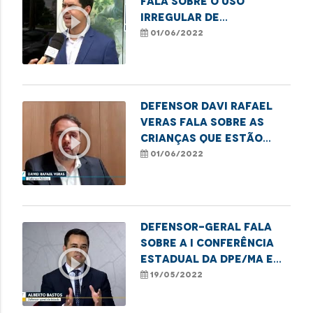
fala sobre o uso
play_circle_outline
irregular de
agrotóxicos no
01/06/2022
interior do Maranhão
Defensor Davi Rafael
Veras fala sobre as
play_circle_outline
crianças que estão
enfrentando
01/06/2022
dificuldades no
Hospital da Criança
Defensor-geral fala
sobre a I Conferência
play_circle_outline
Estadual da DPE/MA e
destaca avanços e
19/05/2022
desafios da gestão.