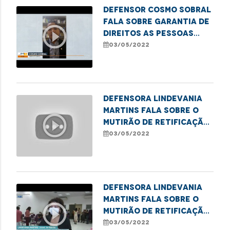
Defensor Cosmo Sobral
fala sobre garantia de
play_circle_outline
direitos as pessoas
com Transtorno do
03/05/2022
Espectro Autista
Defensora Lindevania
Martins fala sobre o
play_circle_outline
mutirão de retificação
de nome social para
03/05/2022
pessoas trans
Defensora Lindevania
Martins fala sobre o
play_circle_outline
mutirão de retificação
de nome social para
03/05/2022