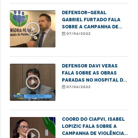
Defensor-Geral
Gabriel Furtado fala
play_circle_outline
sobre a Campanha de
Conscientização da
07/06/2022
Violência Contra a
Pessoa Idosa
Defensor Davi Veras
fala sobre as obras
play_circle_outline
paradas no Hospital da
Criança, prejudicando
07/06/2022
o atendimento
Coord do CIAPVI, Isabel
Lopizic fala sobre a
play_circle_outline
Campanha de Violência