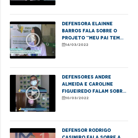
paternidade
Defensora Elainne
Barros fala sobre o
play_circle_outline
projeto "Meu Pai tem
Nome" realizado no dia
14/03/2022
D da Defensoria
Defensores Andre
Almeida e Caroline
play_circle_outline
Figueiredo falam sobre
homenagem ao Dia
10/03/2022
Internacional da
Mulher
Defensor Rodrigo
Casimiro fala sobre a