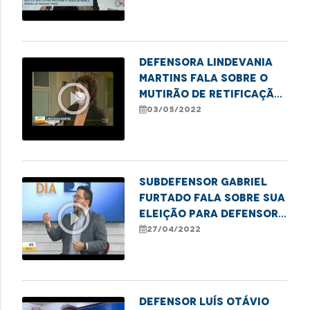
pessoas trans
Defensora Lindevania
Martins fala sobre o
play_circle_outline
mutirão de retificação
de nome social para
03/05/2022
pessoas trans
Subdefensor Gabriel
Furtado fala sobre sua
play_circle_outline
eleição para defensor-
geral, prioridades do
27/04/2022
próximo mandato, além
de informações gerais
sobre os serviços
Defensor Luís Otávio