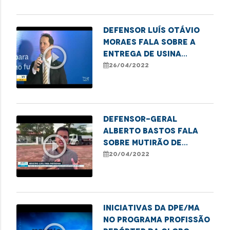
paternidade
Defensor Luís Otávio
Moraes fala sobre a
play_circle_outline
entrega de usina
elétrica para o
26/04/2022
hospital Aldenora Belo
Defensor-geral
Alberto Bastos fala
play_circle_outline
sobre mutirão de
documentação básica
20/04/2022
para indígenas
Iniciativas da DPE/MA
no programa Profissão