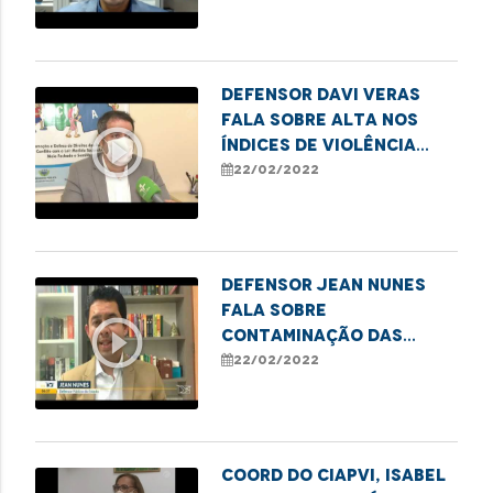
Parque Estadual do
Mirador
Defensor Davi Veras
fala sobre alta nos
play_circle_outline
índices de violência
sexual contra
22/02/2022
crianças e
adolescentes
Defensor Jean Nunes
fala sobre
play_circle_outline
contaminação das
águas do Parque
22/02/2022
Estadual do Mirador
Coord do CIAPVI, Isabel