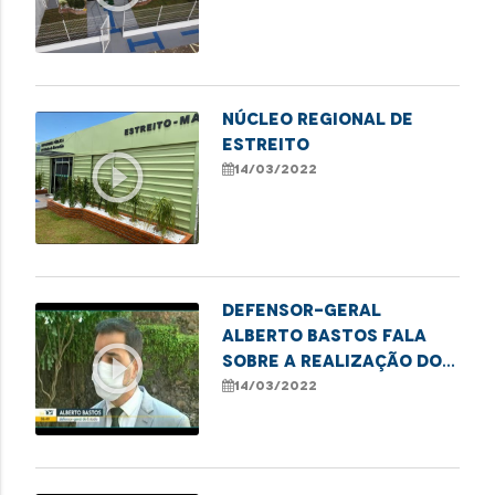
NÚCLEO REGIONAL DE
ESTREITO
play_circle_outline
14/03/2022
Defensor-geral
Alberto Bastos fala
play_circle_outline
sobre a realização do
projeto "Meu Pai tem
14/03/2022
Nome"