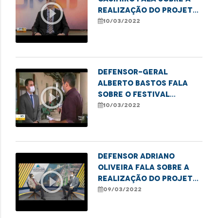
play_circle_outline
realização do projeto
"Meu Pai tem Nome" em
10/03/2022
Imperatriz
Defensor-geral
Alberto Bastos fala
play_circle_outline
sobre o festival
"defensoriaDELAS"
10/03/2022
Defensor Adriano
Oliveira fala sobre a
play_circle_outline
realização do projeto
"Meu Pai tem Nome"
09/03/2022