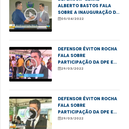
Alberto Bastos fala
play_circle_outline
sobre a inauguração da
nova sede da
05/04/2022
Defensoria Pública
Defensor Éviton Rocha
fala sobre
play_circle_outline
participação da DPE em
ação social realizada
29/03/2022
em São José de Ribamar
Defensor Éviton Rocha
fala sobre
play_circle_outline
participação da DPE em
ação social realizada
29/03/2022
em São José de Ribamar