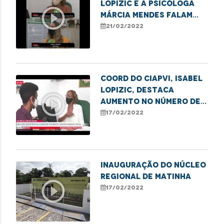
Lopizic e a psicóloga
play_circle_outline
Márcia Mendes falam
sobre violência contra
21/02/2022
o idoso
Coord do Ciapvi, Isabel
Lopizic, destaca
play_circle_outline
aumento no número de
casos de violência
17/02/2022
contra idosos
Inauguração do Núcleo
Regional de Matinha
play_circle_outline
17/02/2022