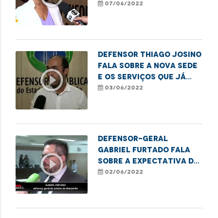
contra os idosos
07/06/2022
Defensor Thiago Josino
fala sobre a nova sede
play_circle_outline
e os serviços que já
estão em
03/06/2022
funcionamento no
local
Defensor-geral
Gabriel Furtado fala
play_circle_outline
sobre a expectativa do
trabalho e ações da
02/06/2022
Defensoria