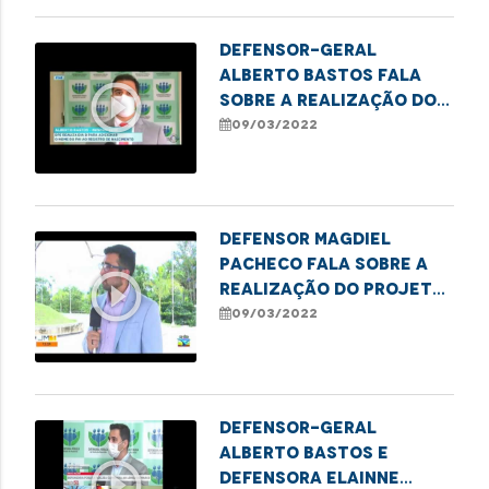
Defensor-geral
Alberto Bastos fala
play_circle_outline
sobre a realização do
projeto "Meu Pai tem
09/03/2022
Nome"
Defensor Magdiel
Pacheco fala sobre a
play_circle_outline
realização do projeto
"Meu Pai tem Nome"
09/03/2022
Defensor-geral
Alberto Bastos e
play_circle_outline
defensora Elainne