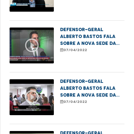
público
Defensor-geral
Alberto Bastos fala
play_circle_outline
sobre a nova sede da
DPE e ressalta a
07/04/2022
expansão da
instituição
Defensor-geral
Alberto Bastos fala
play_circle_outline
sobre a nova sede da
DPE e ressalta as
07/04/2022
melhorias para a
população
Defensor-geral