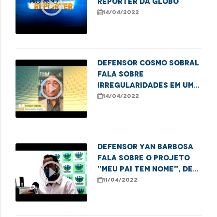
play_circle_outline
Repórter da Globo
14/04/2022
Defensor Cosmo Sobral
fala sobre
play_circle_outline
irregularidades em um
dos principais hospitais
14/04/2022
de São Luís
Defensor Yan Barbosa
fala sobre o projeto
play_circle_outline
"Meu Pai tem Nome", de
reconhecimento de
11/04/2022
paternidade.