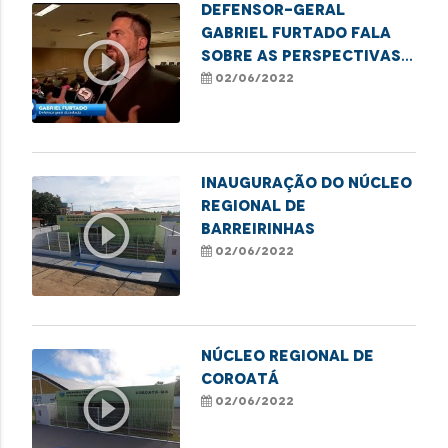
Defensor-geral
Gabriel Furtado fala
play_circle_outline
sobre as perspectivas
para a gestão dos
02/06/2022
próximos dois anos
INAUGURAÇÃO DO NÚCLEO
REGIONAL DE
play_circle_outline
BARREIRINHAS
02/06/2022
NÚCLEO REGIONAL DE
COROATÁ
play_circle_outline
02/06/2022