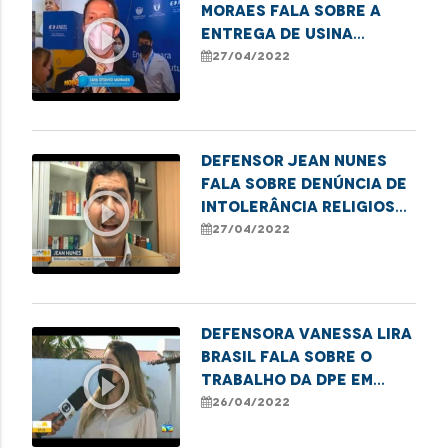
Moraes fala sobre a
play_circle_outline
entrega de usina
elétrica para o
27/04/2022
hospital Aldenora Belo
Defensor Jean Nunes
fala sobre denúncia de
play_circle_outline
intolerância religiosa
em São Luís
27/04/2022
Defensora Vanessa Lira
Brasil fala sobre o
play_circle_outline
trabalho da DPE em
prol do
26/04/2022
reconhecimento da