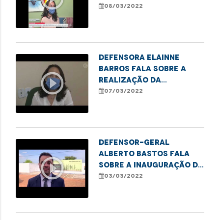
Barros falam sobre a
08/03/2022
campanha
#defensoriaDELAS
Defensora Elainne
Barros fala sobre a
play_circle_outline
realização da
campanha de
07/03/2022
valorização da mulher
Defensor-geral
Alberto Bastos fala
play_circle_outline
sobre a inauguração do
Econúcleo no município
03/03/2022
de Porto Franco