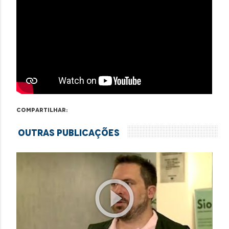
Compartilhar:
Outras Publicações
play_circle_outline