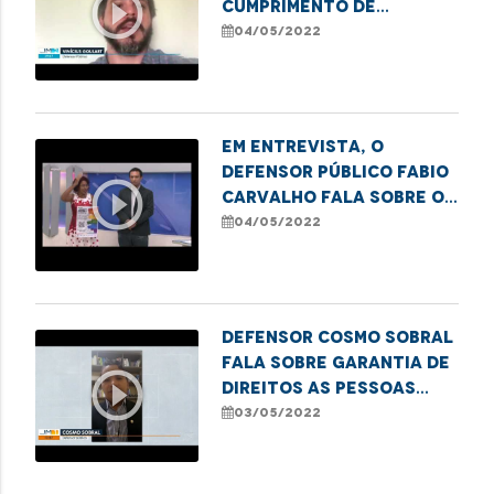
play_circle_outline
cumprimento de
transferência para UTI
04/05/2022
após decisão judicial
Em entrevista, o
defensor público Fabio
play_circle_outline
Carvalho fala sobre os
preparativos para a 1ª
04/05/2022
Feira do
Empreendedorismo
LGBTQIA+ em Imperatriz.
Defensor Cosmo Sobral
fala sobre garantia de
play_circle_outline
direitos as pessoas
com Transtorno do
03/05/2022
Espectro Autista