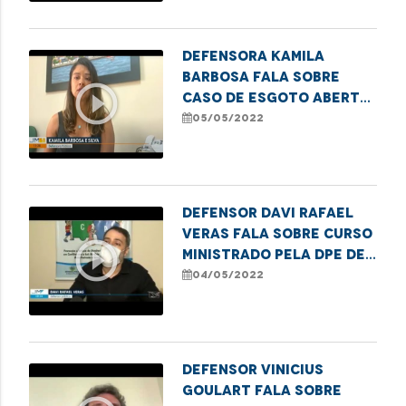
Defensora Kamila
Barbosa fala sobre
play_circle_outline
caso de esgoto aberto
em São Luís e explica
05/05/2022
que é dever do
município manter as
vias públicas em bom
estado
Defensor Davi Rafael
Veras fala sobre curso
play_circle_outline
ministrado pela DPE de
proteção de estupro
04/05/2022
de vulnerável
Defensor Vinicius
Goulart fala sobre