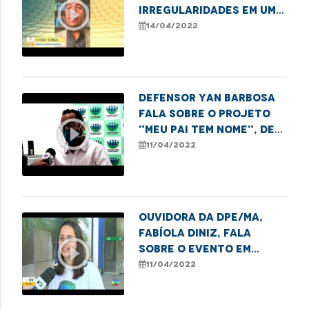
play_circle_outline
irregularidades em um
dos principais hospitais
14/04/2022
de São Luís
Defensor Yan Barbosa
fala sobre o projeto
play_circle_outline
"Meu Pai tem Nome", de
reconhecimento de
11/04/2022
paternidade.
Ouvidora da DPE/MA,
Fabíola Diniz, fala
play_circle_outline
sobre o evento em
comemoração aos 10
11/04/2022
anos da Ouvidoria