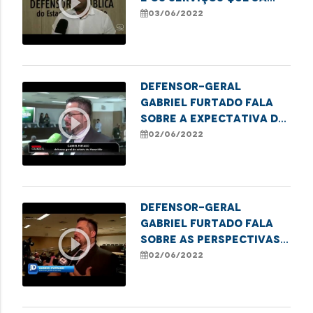
play_circle_outline
estão em
03/06/2022
funcionamento no
local
Defensor-geral
Gabriel Furtado fala
play_circle_outline
sobre a expectativa do
trabalho e ações da
02/06/2022
Defensoria
Defensor-geral
Gabriel Furtado fala
play_circle_outline
sobre as perspectivas
para a gestão dos
02/06/2022
próximos dois anos