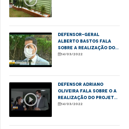
Defensor-geral
Alberto Bastos fala
play_circle_outline
sobre a realização do
projeto "Meu Pai tem
14/03/2022
Nome"
Defensor Adriano
Oliveira fala sobre o a
play_circle_outline
realização do projeto
"Meu Pai tem Nome"
14/03/2022