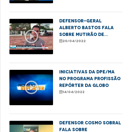
Defensor-geral
Alberto Bastos fala
play_circle_outline
sobre mutirão de
documentação básica
20/04/2022
para indígenas
Iniciativas da DPE/MA
no programa Profissão
play_circle_outline
Repórter da Globo
14/04/2022
Defensor Cosmo Sobral
fala sobre