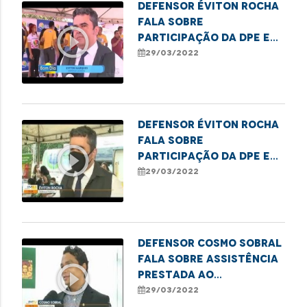
Defensor Éviton Rocha
fala sobre
play_circle_outline
participação da DPE em
ação social realizada
29/03/2022
em São José de Ribamar
Defensor Éviton Rocha
fala sobre
play_circle_outline
participação da DPE em
ação social realizada
29/03/2022
em São José de Ribamar
Defensor Cosmo Sobral
fala sobre assistência
play_circle_outline
prestada ao
adolescente que
29/03/2022
aguarda por uma