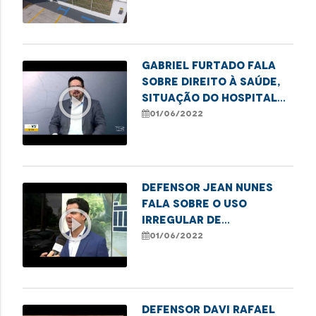
Gabriel Furtado fala
sobre direito à saúde,
play_circle_outline
situação do Hospital
da Criança, dentre
01/06/2022
outros assuntos.
Defensor Jean Nunes
fala sobre o uso
play_circle_outline
irregular de
agrotóxicos no
01/06/2022
interior do Maranhão
Defensor Davi Rafael