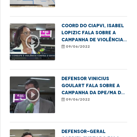
Coord do CIAPVI, Isabel
Lopizic fala sobre a
play_circle_outline
Campanha de Violência
contra os idosos
09/06/2022
Defensor Vinicius
Goulart fala sobre a
play_circle_outline
campanha da DPE/MA de
combate a violência
09/06/2022
contra os idosos
Defensor-Geral