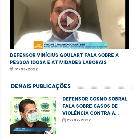
play_circle_outline
Defensor Vinícius Goulart fala sobre a
pessoa idosa e atividades laborais
01/08/2022
Demais Publicações
Defensor Cosmo Sobral
fala sobre casos de
play_circle_outline
violência contra a
pessoa idosa
22/07/2022