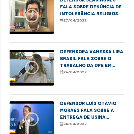
fala sobre denúncia de
play_circle_outline
intolerância religiosa
em São Luís
27/04/2022
Defensora Vanessa Lira
Brasil fala sobre o
play_circle_outline
trabalho da DPE em
prol do
26/04/2022
reconhecimento da
paternidade
Defensor Luís Otávio
Moraes fala sobre a
play_circle_outline
entrega de usina
elétrica para o
26/04/2022
hospital Aldenora Belo