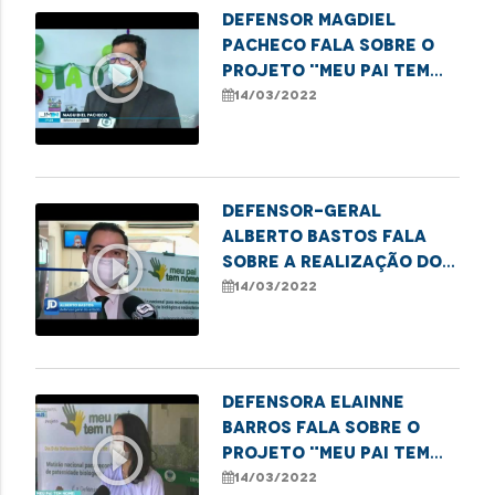
Defensor Magdiel
Pacheco fala sobre o
play_circle_outline
projeto "Meu Pai tem
Nome" realizado no dia
14/03/2022
D da Defensoria
Defensor-geral
Alberto Bastos fala
play_circle_outline
sobre a realização do
mutirão de
14/03/2022
reconhecimento de
paternidade
Defensora Elainne
Barros fala sobre o
play_circle_outline
projeto "Meu Pai tem
Nome" realizado no dia
14/03/2022