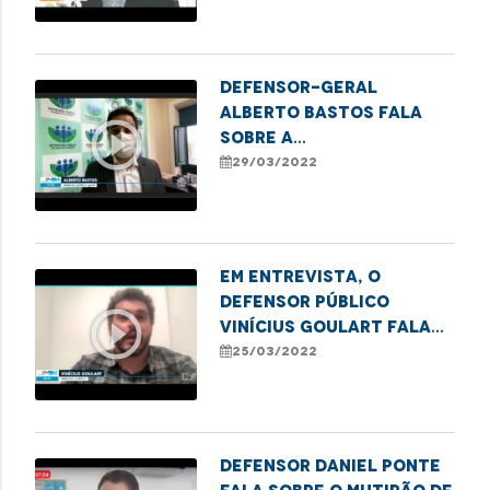
prótese
Defensor-geral
Alberto Bastos fala
play_circle_outline
sobre a
obrigatoriedade da
29/03/2022
máscara no
atendimento da
Defensoria
Em entrevista, o
defensor público
play_circle_outline
Vinícius Goulart fala
sobre a atuação da DPE
25/03/2022
no caso da grávida que
teve o parto em casa
por falta de
atendimento do
Defensor Daniel Ponte