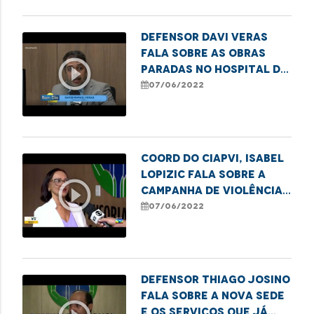
Defensor Davi Veras
fala sobre as obras
play_circle_outline
paradas no Hospital da
Criança, prejudicando
07/06/2022
o atendimento
Coord do CIAPVI, Isabel
Lopizic fala sobre a
play_circle_outline
Campanha de Violência
contra os idosos
07/06/2022
Defensor Thiago Josino
fala sobre a nova sede
e os serviços que já