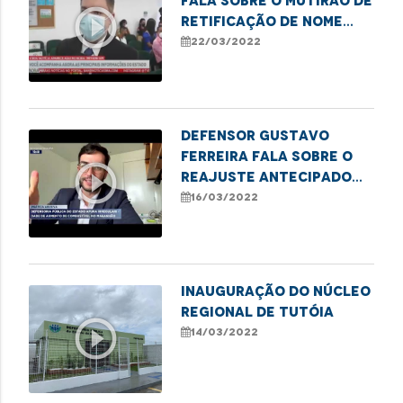
fala sobre o mutirão de
play_circle_outline
retificação de nome
social e gênero em
22/03/2022
Caxias
Defensor Gustavo
Ferreira fala sobre o
play_circle_outline
reajuste antecipado
dos combustíveis em
16/03/2022
São Luís
Inauguração do Núcleo
Regional de Tutóia
play_circle_outline
14/03/2022