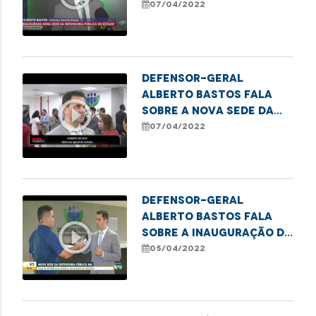
DPE e ressalta a
07/04/2022
expansão da
instituição
Defensor-geral
Alberto Bastos fala
play_circle_outline
sobre a nova sede da
DPE e ressalta as
07/04/2022
melhorias para a
população
Defensor-geral
Alberto Bastos fala
play_circle_outline
sobre a inauguração da
nova sede da
05/04/2022
Defensoria Pública