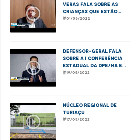
Veras fala sobre as
play_circle_outline
crianças que estão
enfrentando
01/06/2022
dificuldades no
Hospital da Criança
Defensor-geral fala
sobre a I Conferência
play_circle_outline
Estadual da DPE/MA e
destaca avanços e
19/05/2022
desafios da gestão.
NÚCLEO REGIONAL DE
TURIAÇU
play_circle_outline
17/05/2022