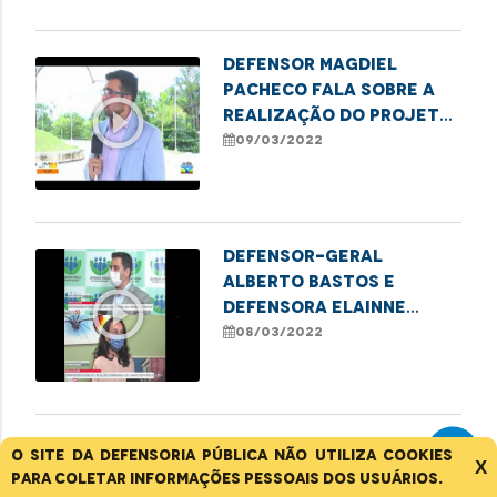
Defensor Magdiel
Pacheco fala sobre a
play_circle_outline
realização do projeto
"Meu Pai tem Nome"
09/03/2022
Defensor-geral
Alberto Bastos e
play_circle_outline
defensora Elainne
Barros falam sobre a
08/03/2022
campanha
#defensoriaDELAS
Defensora Elainne
O site da Defensoria Pública não utiliza cookies
X
Barros fala sobre a
para coletar informações pessoais dos usuários.