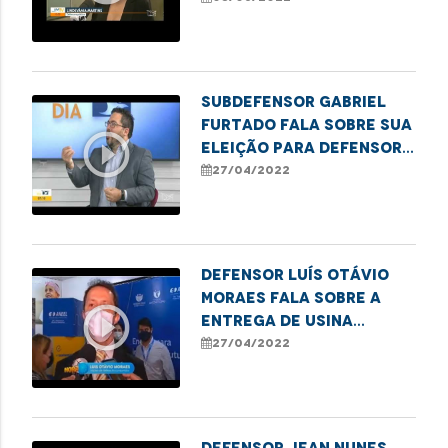
pessoas trans
Subdefensor Gabriel
Furtado fala sobre sua
play_circle_outline
eleição para defensor-
geral, prioridades do
27/04/2022
próximo mandato, além
de informações gerais
sobre os serviços
Defensor Luís Otávio
Moraes fala sobre a
play_circle_outline
entrega de usina
elétrica para o
27/04/2022
hospital Aldenora Belo
Defensor Jean Nunes