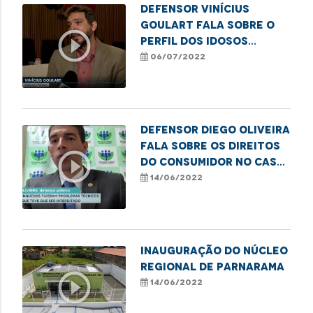
Defensor Vinícius
Goulart fala sobre o
play_circle_outline
perfil dos idosos
vítimas de violência no
06/07/2022
MA
Defensor Diego Oliveira
fala sobre os direitos
play_circle_outline
do consumidor no caso
do parque de diversões
14/06/2022
que apresentou
problemas técnicos
nos seus brinquedos
Inauguração do Núcleo
Regional de Parnarama
play_circle_outline
14/06/2022