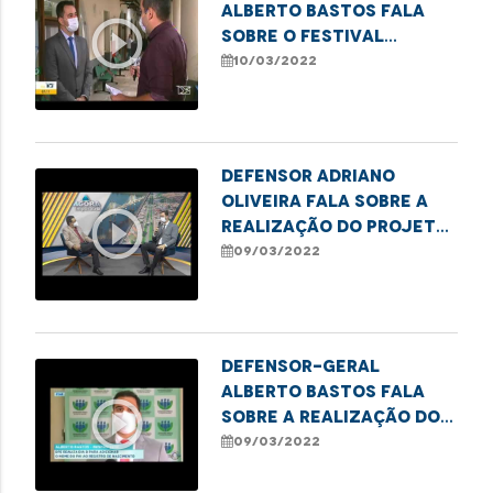
Alberto Bastos fala
play_circle_outline
sobre o festival
"defensoriaDELAS"
10/03/2022
Defensor Adriano
Oliveira fala sobre a
play_circle_outline
realização do projeto
"Meu Pai tem Nome"
09/03/2022
Defensor-geral
Alberto Bastos fala
play_circle_outline
sobre a realização do
projeto "Meu Pai tem
09/03/2022
Nome"