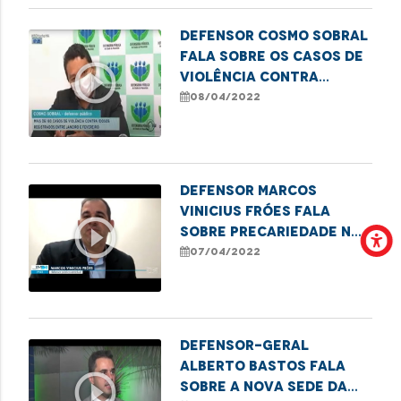
Defensor Cosmo Sobral
fala sobre os casos de
play_circle_outline
violência contra
idosos em São Luís.
08/04/2022
Defensor Marcos
Vinicius Fróes fala
play_circle_outline
sobre precariedade no
sistema de transporte
07/04/2022
público
Defensor-geral
Alberto Bastos fala
play_circle_outline
sobre a nova sede da