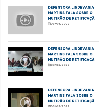
Defensora Lindevania
Martins fala sobre o
play_circle_outline
mutirão de retificação
de nome social para
03/05/2022
pessoas trans
Defensora Lindevania
Martins fala sobre o
play_circle_outline
mutirão de retificação
de nome social para
03/05/2022
pessoas trans
Defensora Lindevania
Martins fala sobre o
play_circle_outline
mutirão de retificação
de nome social para
03/05/2022