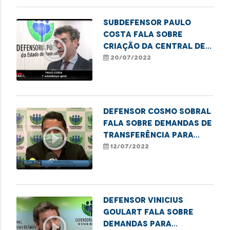
Subdefensor Paulo
Costa fala sobre
play_circle_outline
criação da Central de
Regulação de Vagas
20/07/2022
Prisionais no MA
Defensor Cosmo Sobral
fala sobre demandas de
play_circle_outline
transferência para
leitos de UTI
12/07/2022
Defensor Vinicius
Goulart fala sobre
play_circle_outline
demandas para