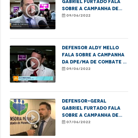
Gabriel Furtado fala
play_circle_outline
sobre a Campanha de
Conscientização da
09/06/2022
Violência Contra a
Pessoa Idosa
Defensor Aldy Mello
fala sobre a campanha
play_circle_outline
da DPE/MA de combate a
violência contra os
09/06/2022
idosos
Defensor-Geral
Gabriel Furtado fala
play_circle_outline
sobre a Campanha de
Conscientização da
07/06/2022
Violência Contra a
Pessoa Idosa