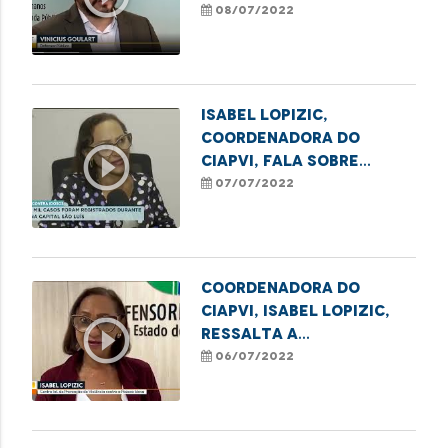
transferência para
08/07/2022
leitos de terapia
intensiva
Isabel Lopizic,
coordenadora do
play_circle_outline
Ciapvi, fala sobre
casos de violência
07/07/2022
contra o idoso na
Grande Ilha
Coordenadora do
Ciapvi, Isabel Lopizic,
play_circle_outline
ressalta a
subnotificação dos
06/07/2022
casos de violência
contra os idosos
durante a pandemia