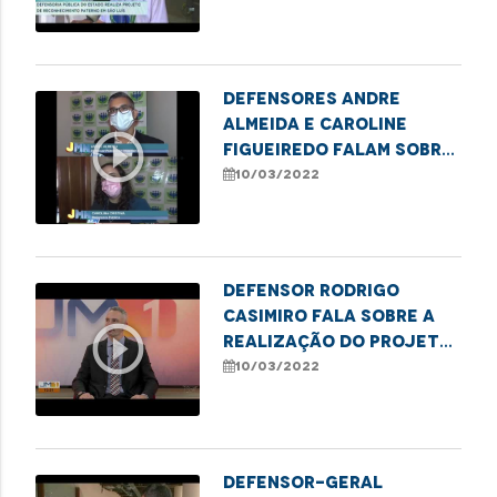
D da Defensoria
Defensores Andre
Almeida e Caroline
play_circle_outline
Figueiredo falam sobre
homenagem ao Dia
10/03/2022
Internacional da
Mulher
Defensor Rodrigo
Casimiro fala sobre a
play_circle_outline
realização do projeto
"Meu Pai tem Nome" em
10/03/2022
Imperatriz
Defensor-geral