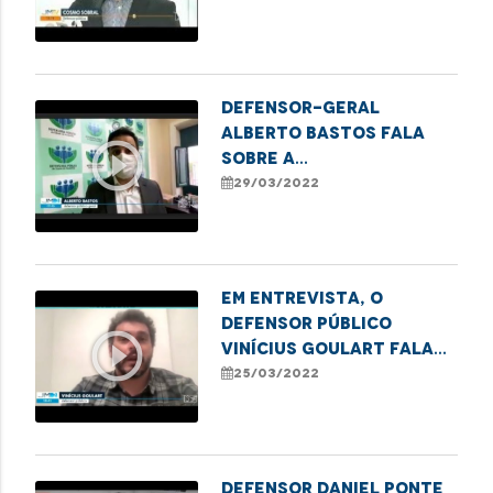
aguarda por uma
prótese
Defensor-geral
Alberto Bastos fala
play_circle_outline
sobre a
obrigatoriedade da
29/03/2022
máscara no
atendimento da
Defensoria
Em entrevista, o
defensor público
play_circle_outline
Vinícius Goulart fala
sobre a atuação da DPE
25/03/2022
no caso da grávida que
teve o parto em casa
por falta de
atendimento do
Defensor Daniel Ponte