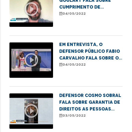
Goulart fala sobre
play_circle_outline
cumprimento de
transferência para UTI
04/05/2022
após decisão judicial
Em entrevista, o
defensor público Fabio
play_circle_outline
Carvalho fala sobre os
preparativos para a 1ª
04/05/2022
Feira do
Empreendedorismo
LGBTQIA+ em Imperatriz.
Defensor Cosmo Sobral
fala sobre garantia de
play_circle_outline
direitos as pessoas
com Transtorno do
03/05/2022
Espectro Autista