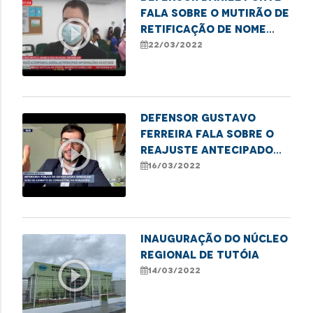
fala sobre o mutirão de
play_circle_outline
retificação de nome
social e gênero em
22/03/2022
Caxias
Defensor Gustavo
Ferreira fala sobre o
play_circle_outline
reajuste antecipado
dos combustíveis em
16/03/2022
São Luís
Inauguração do Núcleo
Regional de Tutóia
play_circle_outline
14/03/2022