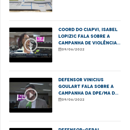
Coord do CIAPVI, Isabel
Lopizic fala sobre a
play_circle_outline
Campanha de Violência
contra os idosos
09/06/2022
Defensor Vinicius
Goulart fala sobre a
play_circle_outline
campanha da DPE/MA de
combate a violência
09/06/2022
contra os idosos
Defensor-Geral