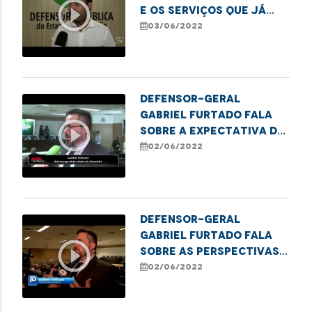
play_circle_outline
e os serviços que já
estão em
03/06/2022
funcionamento no
local
Defensor-geral
Gabriel Furtado fala
play_circle_outline
sobre a expectativa do
trabalho e ações da
02/06/2022
Defensoria
Defensor-geral
Gabriel Furtado fala
play_circle_outline
sobre as perspectivas
para a gestão dos
02/06/2022
próximos dois anos