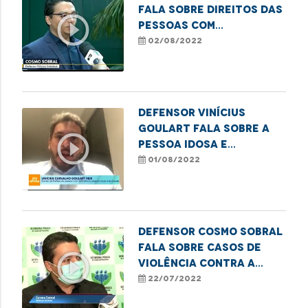
fala sobre direitos das
play_circle_outline
pessoas com
deficiência em relação
02/08/2022
a planos de saúde
Defensor Vinícius
Goulart fala sobre a
play_circle_outline
pessoa idosa e
atividades laborais
01/08/2022
Defensor Cosmo Sobral
fala sobre casos de
play_circle_outline
violência contra a
pessoa idosa
22/07/2022