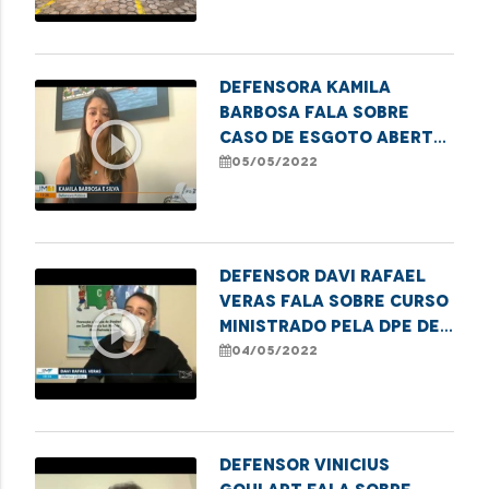
Defensora Kamila
Barbosa fala sobre
play_circle_outline
caso de esgoto aberto
em São Luís e explica
05/05/2022
que é dever do
município manter as
vias públicas em bom
estado
Defensor Davi Rafael
Veras fala sobre curso
play_circle_outline
ministrado pela DPE de
proteção de estupro
04/05/2022
de vulnerável
Defensor Vinicius