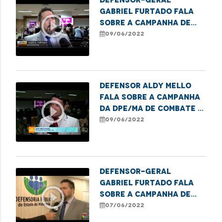
Gabriel Furtado fala
play_circle_outline
sobre a Campanha de
Conscientização da
09/06/2022
Violência Contra a
Pessoa Idosa
Defensor Aldy Mello
fala sobre a campanha
play_circle_outline
da DPE/MA de combate a
violência contra os
09/06/2022
idosos
Defensor-Geral
Gabriel Furtado fala
play_circle_outline
sobre a Campanha de
Conscientização da
07/06/2022
Violência Contra a