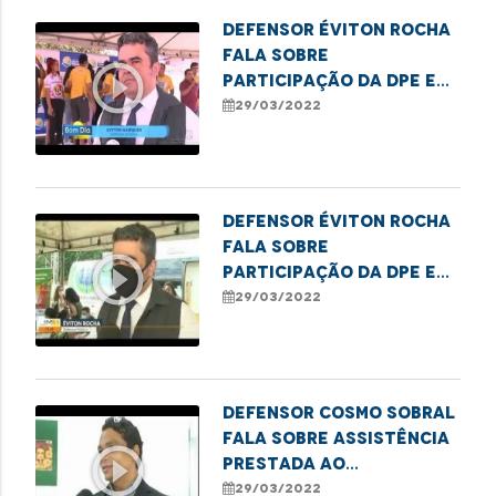
Defensor Éviton Rocha
fala sobre
play_circle_outline
participação da DPE em
ação social realizada
29/03/2022
em São José de Ribamar
Defensor Éviton Rocha
fala sobre
play_circle_outline
participação da DPE em
ação social realizada
29/03/2022
em São José de Ribamar
Defensor Cosmo Sobral
fala sobre assistência
play_circle_outline
prestada ao
adolescente que
29/03/2022