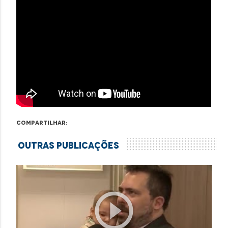
Compartilhar:
Outras Publicações
play_circle_outline