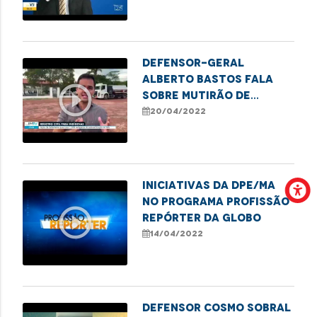
hospital Aldenora Belo
Defensor-geral
Alberto Bastos fala
play_circle_outline
sobre mutirão de
documentação básica
20/04/2022
para indígenas
Iniciativas da DPE/MA
no programa Profissão
play_circle_outline
Repórter da Globo
14/04/2022
Defensor Cosmo Sobral