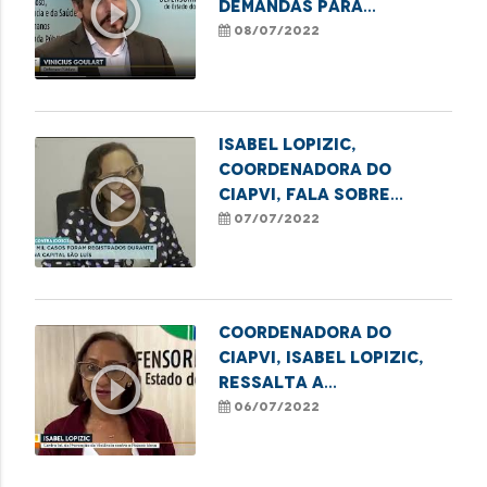
play_circle_outline
demandas para
transferência para
08/07/2022
leitos de terapia
intensiva
Isabel Lopizic,
coordenadora do
play_circle_outline
Ciapvi, fala sobre
casos de violência
07/07/2022
contra o idoso na
Grande Ilha
Coordenadora do
Ciapvi, Isabel Lopizic,
play_circle_outline
ressalta a
subnotificação dos
06/07/2022
casos de violência
contra os idosos
durante a pandemia