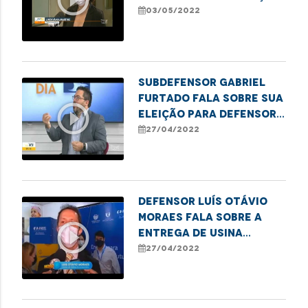
de nome social para
03/05/2022
pessoas trans
Subdefensor Gabriel
Furtado fala sobre sua
play_circle_outline
eleição para defensor-
geral, prioridades do
27/04/2022
próximo mandato, além
de informações gerais
sobre os serviços
Defensor Luís Otávio
Moraes fala sobre a
play_circle_outline
entrega de usina
elétrica para o
27/04/2022
hospital Aldenora Belo