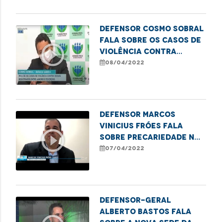
Defensor Cosmo Sobral
fala sobre os casos de
play_circle_outline
violência contra
idosos em São Luís.
08/04/2022
Defensor Marcos
Vinicius Fróes fala
play_circle_outline
sobre precariedade no
sistema de transporte
07/04/2022
público
Defensor-geral
Alberto Bastos fala