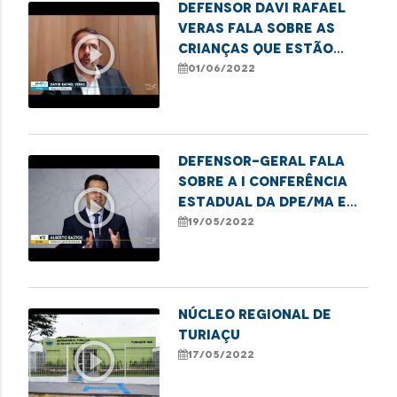
Defensor Davi Rafael
Veras fala sobre as
play_circle_outline
crianças que estão
enfrentando
01/06/2022
dificuldades no
Hospital da Criança
Defensor-geral fala
sobre a I Conferência
play_circle_outline
Estadual da DPE/MA e
destaca avanços e
19/05/2022
desafios da gestão.
NÚCLEO REGIONAL DE
TURIAÇU
play_circle_outline
17/05/2022