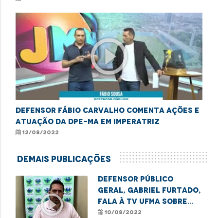
play_circle_outline
Defensor Fábio Carvalho comenta ações e
atuação da DPE-MA em Imperatriz
12/08/2022
Demais Publicações
Defensor Público
Geral, Gabriel Furtado,
play_circle_outline
fala à TV UFMA sobre
campanhas de incentivo
10/08/2022