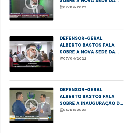
play_circle_outline
sobre a nova sede da
DPE e ressalta a
07/04/2022
expansão da
instituição
Defensor-geral
Alberto Bastos fala
play_circle_outline
sobre a nova sede da
DPE e ressalta as
07/04/2022
melhorias para a
população
Defensor-geral
Alberto Bastos fala
play_circle_outline
sobre a inauguração da
nova sede da
05/04/2022
Defensoria Pública