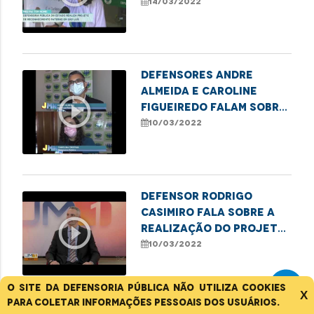
Nome" realizado no dia
14/03/2022
D da Defensoria
Defensores Andre
Almeida e Caroline
play_circle_outline
Figueiredo falam sobre
homenagem ao Dia
10/03/2022
Internacional da
Mulher
Defensor Rodrigo
Casimiro fala sobre a
play_circle_outline
realização do projeto
"Meu Pai tem Nome" em
10/03/2022
Imperatriz
O site da Defensoria Pública não utiliza cookies
X
para coletar informações pessoais dos usuários.