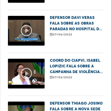
Pessoa Idosa
Defensor Davi Veras
fala sobre as obras
play_circle_outline
paradas no Hospital da
Criança, prejudicando
07/06/2022
o atendimento
Coord do CIAPVI, Isabel
Lopizic fala sobre a
play_circle_outline
Campanha de Violência
contra os idosos
07/06/2022
Defensor Thiago Josino
fala sobre a nova sede