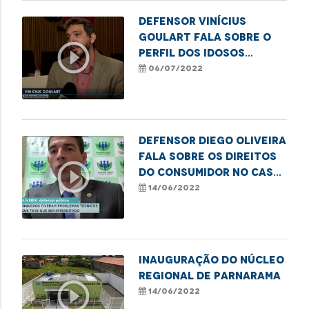
Defensor Vinícius
Goulart fala sobre o
play_circle_outline
perfil dos idosos
vítimas de violência no
06/07/2022
MA
Defensor Diego Oliveira
fala sobre os direitos
play_circle_outline
do consumidor no caso
do parque de diversões
14/06/2022
que apresentou
problemas técnicos
nos seus brinquedos
Inauguração do Núcleo
Regional de Parnarama
play_circle_outline
14/06/2022