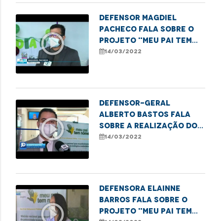
Defensor Magdiel
Pacheco fala sobre o
play_circle_outline
projeto "Meu Pai tem
Nome" realizado no dia
14/03/2022
D da Defensoria
Defensor-geral
Alberto Bastos fala
play_circle_outline
sobre a realização do
mutirão de
14/03/2022
reconhecimento de
paternidade
Defensora Elainne
Barros fala sobre o
play_circle_outline
projeto "Meu Pai tem