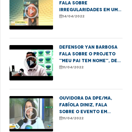
fala sobre
play_circle_outline
irregularidades em um
dos principais hospitais
14/04/2022
de São Luís
Defensor Yan Barbosa
fala sobre o projeto
play_circle_outline
"Meu Pai tem Nome", de
reconhecimento de
11/04/2022
paternidade.
Ouvidora da DPE/MA,
Fabíola Diniz, fala
play_circle_outline
sobre o evento em
comemoração aos 10
11/04/2022
anos da Ouvidoria