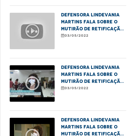
Defensora Lindevania
Martins fala sobre o
play_circle_outline
mutirão de retificação
de nome social para
03/05/2022
pessoas trans
Defensora Lindevania
Martins fala sobre o
play_circle_outline
mutirão de retificação
de nome social para
03/05/2022
pessoas trans
Defensora Lindevania
Martins fala sobre o
play_circle_outline
mutirão de retificação