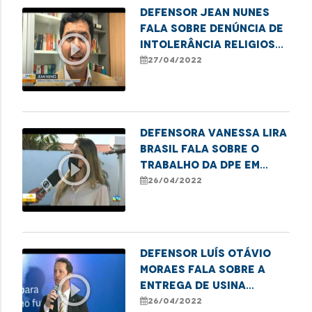
Defensor Jean Nunes
fala sobre denúncia de
play_circle_outline
intolerância religiosa
em São Luís
27/04/2022
Defensora Vanessa Lira
Brasil fala sobre o
play_circle_outline
trabalho da DPE em
prol do
26/04/2022
reconhecimento da
paternidade
Defensor Luís Otávio
Moraes fala sobre a
play_circle_outline
entrega de usina
elétrica para o
26/04/2022