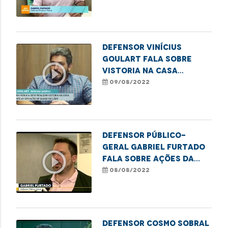
ao reconhecimento de
paternidade no
Maranhão
Defensor Vinícius
Goulart fala sobre
play_circle_outline
vistoria na Casa
Camélia Rosa
09/08/2022
Defensor Público-
Geral Gabriel Furtado
play_circle_outline
fala sobre ações da
Carreta dos Direitos
08/08/2022
Defensor Cosmo Sobral