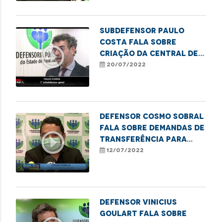
Subdefensor Paulo
Costa fala sobre
play_circle_outline
criação da Central de
Regulação de Vagas
20/07/2022
Prisionais no MA
Defensor Cosmo Sobral
fala sobre demandas de
play_circle_outline
transferência para
leitos de UTI
12/07/2022
Defensor Vinicius
Goulart fala sobre