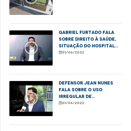
Gabriel Furtado fala
sobre direito à saúde,
play_circle_outline
situação do Hospital
da Criança, dentre
01/06/2022
outros assuntos.
Defensor Jean Nunes
fala sobre o uso
play_circle_outline
irregular de
agrotóxicos no
01/06/2022
interior do Maranhão