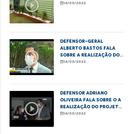
play_circle_outline
14/03/2022
Defensor-geral
Alberto Bastos fala
play_circle_outline
sobre a realização do
projeto "Meu Pai tem
14/03/2022
Nome"
Defensor Adriano
Oliveira fala sobre o a
play_circle_outline
realização do projeto
"Meu Pai tem Nome"
14/03/2022