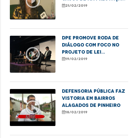
play_circle_outline
de serviços públicos
21/02/2019
DPE promove roda de
diálogo com foco no
play_circle_outline
projeto de lei
Anticrime
19/02/2019
Defensoria Pública faz
vistoria em bairros
play_circle_outline
alagados de Pinheiro
18/02/2019