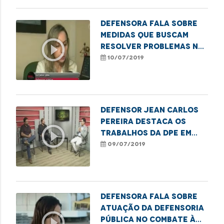
Defensora fala sobre
medidas que buscam
play_circle_outline
resolver problemas na
infraestrutura da
10/07/2019
rodoviária
Defensor Jean Carlos
Pereira destaca os
play_circle_outline
trabalhos da DPE em
prol dos direitos
09/07/2019
humanos
Defensora fala sobre
atuação da Defensoria
play_circle_outline
Pública no combate à