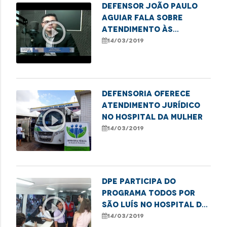
Defensor João Paulo
Aguiar fala sobre
play_circle_outline
atendimento às
mulheres vítimas de
14/03/2019
violência
Defensoria oferece
atendimento jurídico
play_circle_outline
no Hospital da Mulher
14/03/2019
DPE participa do
programa Todos Por
play_circle_outline
São Luís no Hospital da
Mulher
14/03/2019