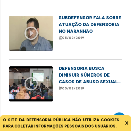
Subdefensor fala sobre
atuação da Defensoria
play_circle_outline
no Maranhão
05/02/2019
Defensoria busca
diminuir números de
play_circle_outline
casos de abuso sexual
infantil
05/02/2019
DPE lança campanha de
O site da Defensoria Pública não utiliza cookies
X
enfrentamento à
para coletar informações pessoais dos usuários.