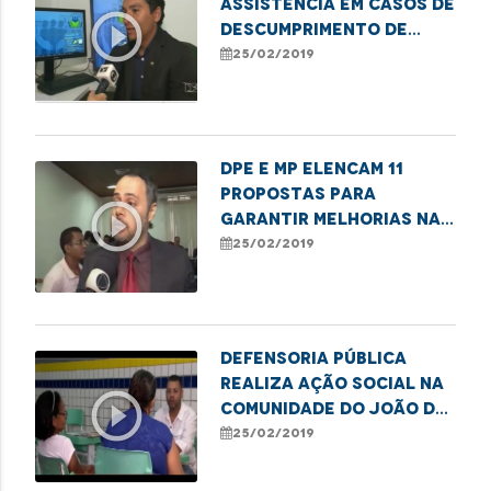
assistência em casos de
play_circle_outline
descumprimento de
decisão judicial
25/02/2019
DPE e MP elencam 11
propostas para
play_circle_outline
garantir melhorias na
unidade de saúde
25/02/2019
infantil
Defensoria Pública
realiza ação social na
play_circle_outline
comunidade do João de
Deus
25/02/2019