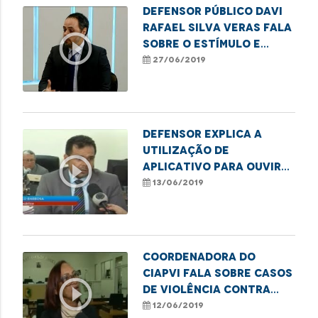
Defensor público Davi
Rafael Silva Veras fala
play_circle_outline
sobre o estímulo e
implementação da Lei
27/06/2019
Menino Bernardo.
Defensor explica a
utilização de
play_circle_outline
aplicativo para ouvir
pessoas com
13/06/2019
dificuldade de
locomoção
Coordenadora do
CIAPVI fala sobre casos
play_circle_outline
de violência contra
idosos
12/06/2019