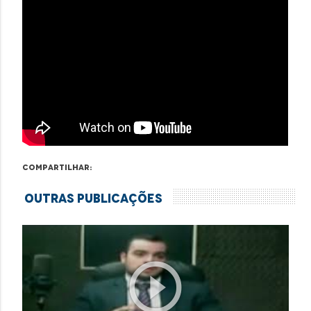
Compartilhar:
Outras Publicações
play_circle_outline