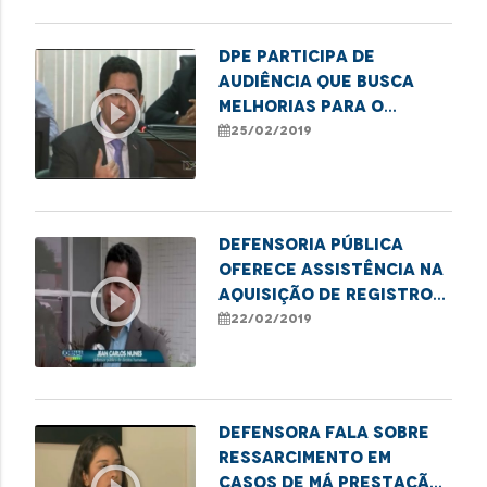
DPE participa de
audiência que busca
play_circle_outline
melhorias para o
Hospital da Criança
25/02/2019
Defensoria Pública
oferece assistência na
play_circle_outline
aquisição de registro
civil
22/02/2019
Defensora fala sobre
ressarcimento em
casos de má prestação