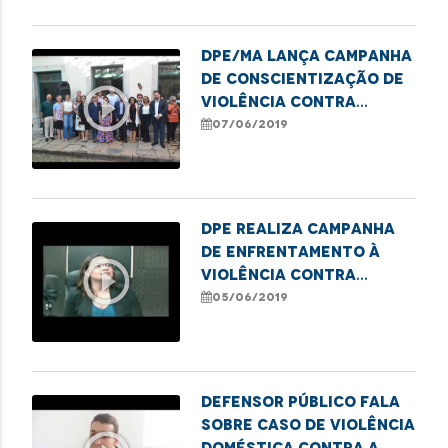
DPE/MA lança campanha
de conscientização de
play_circle_outline
violência contra
idosos
07/06/2019
DPE realiza campanha
de enfrentamento à
play_circle_outline
violência contra
pessoa idosa
05/06/2019
Defensor público fala
sobre caso de violência
doméstica contra a