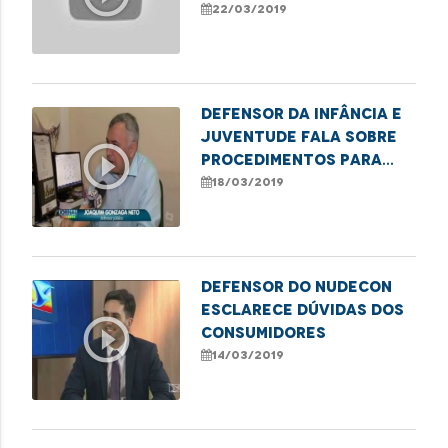
consumidor
22/03/2019
Defensor da Infância e
Juventude fala sobre
play_circle_outline
procedimentos para
denúncias em casos de
18/03/2019
violência
Defensor do Nudecon
esclarece dúvidas dos
play_circle_outline
consumidores
14/03/2019