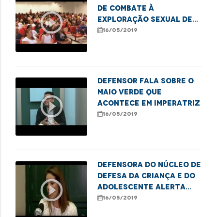
de combate à
play_circle_outline
exploração sexual de
crianças e
16/05/2019
adolescentes
Defensor fala sobre o
Maio Verde que
play_circle_outline
acontece em Imperatriz
16/05/2019
Defensora do Núcleo de
Defesa da Criança e do
play_circle_outline
Adolescente alerta
sobre a violência
16/05/2019
sexual