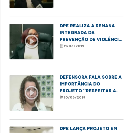
DPE realiza a Semana
Integrada da
play_circle_outline
Prevenção de Violência
contra o idoso
11/06/2019
Defensora fala sobre a
importância do
play_circle_outline
projeto "Respeitar a
Diferença é Viver sem
10/06/2019
Violência"
DPE lança projeto em