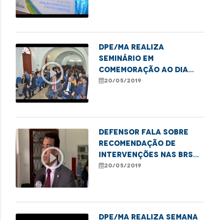
das minorias
DPE/MA realiza
Seminário em
play_circle_outline
comemoração ao Dia
Nacional da Defensoria
20/05/2019
Defensor fala sobre
recomendação de
play_circle_outline
intervenções nas BRs
135 e 222
20/05/2019
DPE/MA realiza semana