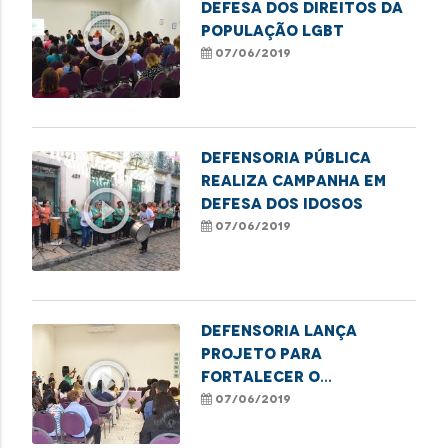
defesa dos direitos da
play_circle_outline
população LGBT
07/06/2019
Defensoria Pública
realiza campanha em
play_circle_outline
defesa dos idosos
07/06/2019
Defensoria lança
projeto para
play_circle_outline
fortalecer o
atendimento ao público
07/06/2019
LGBT