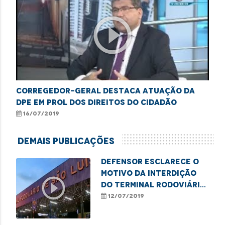
play_circle_outline
Corregedor-geral destaca atuação da
DPE em prol dos direitos do cidadão
16/07/2019
Demais Publicações
Defensor esclarece o
motivo da interdição
play_circle_outline
do Terminal Rodoviário
de São Luís
12/07/2019