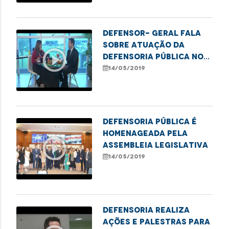
Defensor- geral fala
sobre atuação da
play_circle_outline
Defensoria Pública no
Estado
14/05/2019
Defensoria Pública é
homenageada pela
play_circle_outline
Assembleia Legislativa
14/05/2019
Defensoria realiza
ações e palestras para