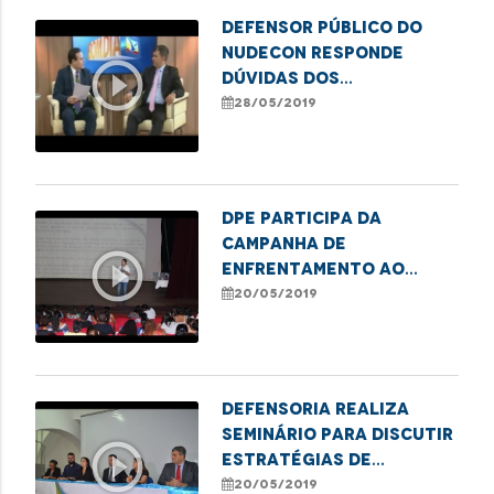
Defensor público do
Nudecon responde
play_circle_outline
dúvidas dos
consumidores
28/05/2019
DPE participa da
Campanha de
play_circle_outline
Enfrentamento ao
Abuso Sexual Infantil
20/05/2019
Defensoria realiza
seminário para discutir
play_circle_outline
estratégias de
promoção dos direitos
20/05/2019