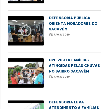
Defensoria Pública
orienta moradores do
play_circle_outline
Sacavém
27/03/2019
DPE visita famílias
atingidas pelas chuvas
play_circle_outline
no bairro Sacavém
27/03/2019
Defensoria leva
atendimento a famílias