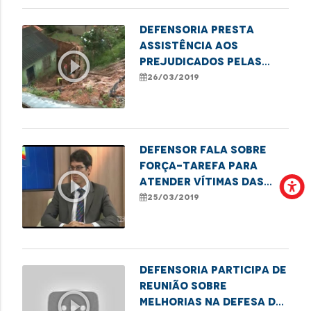
Defensoria presta
assistência aos
play_circle_outline
prejudicados pelas
chuvas
26/03/2019
Defensor fala sobre
força-tarefa para
play_circle_outline
atender vítimas das
chuvas
25/03/2019
Defensoria participa de
reunião sobre
play_circle_outline
melhorias na defesa do