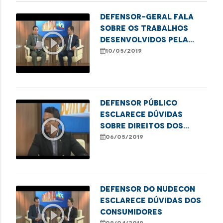
Defensor-geral fala
sobre os trabalhos
play_circle_outline
desenvolvidos pela
DPE/MA
10/05/2019
Defensor Público
esclarece dúvidas
play_circle_outline
sobre direitos dos
idosos
06/05/2019
Defensor do Nudecon
esclarece dúvidas dos
play_circle_outline
consumidores