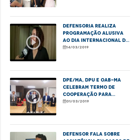
Defensoria realiza
programação alusiva
play_circle_outline
ao Dia Internacional da
Mulher
14/03/2019
DPE/MA, DPU e OAB-MA
celebram termo de
play_circle_outline
cooperação para
atuação conjunta
01/03/2019
Defensor fala sobre