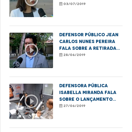
discriminação racial
03/07/2019
Defensor público Jean
Carlos Nunes Pereira
play_circle_outline
fala sobre a retirada
de cercas dos campos
28/06/2019
alagados na região da
Baixada.
Defensora pública
Isabella Miranda fala
play_circle_outline
sobre o lançamento
nacional da campanha
27/06/2019
"Em Defesa Delas".