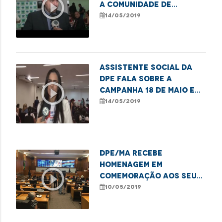
play_circle_outline
a comunidade de
Imperatriz
14/05/2019
Assistente social da
DPE fala sobre a
play_circle_outline
campanha 18 de maio em
Imperatriz
14/05/2019
DPE/MA recebe
homenagem em
play_circle_outline
comemoração aos seus
18 anos
10/05/2019