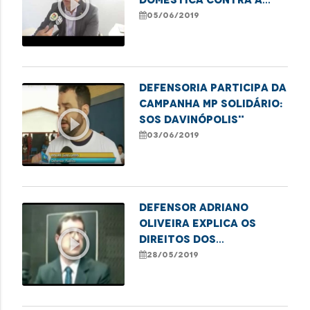
play_circle_outline
mulher
05/06/2019
Defensoria participa da
campanha MP Solidário:
play_circle_outline
SOS Davinópolis"
03/06/2019
Defensor Adriano
Oliveira explica os
play_circle_outline
direitos dos
consumidores
28/05/2019