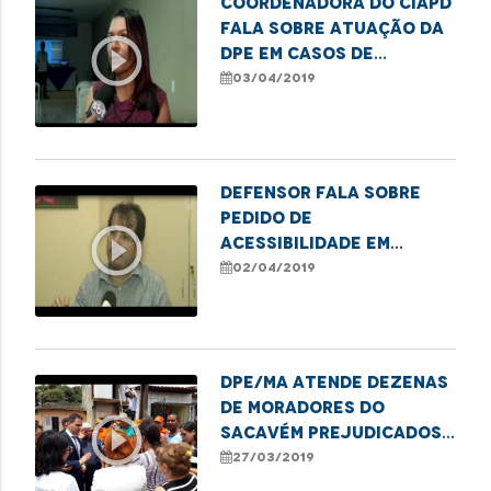
Coordenadora do Ciapd
fala sobre atuação da
play_circle_outline
DPE em casos de
violação de direitos
03/04/2019
para os autistas
Defensor fala sobre
pedido de
play_circle_outline
acessibilidade em
locais públicos na
02/04/2019
capital
DPE/MA atende dezenas
de moradores do
play_circle_outline
Sacavém prejudicados
pelas fortes chuvas
27/03/2019