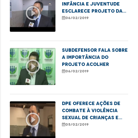
Infância e Juventude
play_circle_outline
esclarece projeto da
DPE
06/02/2019
Subdefensor fala sobre
a importância do
play_circle_outline
projeto acolher
06/02/2019
DPE oferece ações de
combate à violência
play_circle_outline
sexual de crianças e
adolescentes
05/02/2019