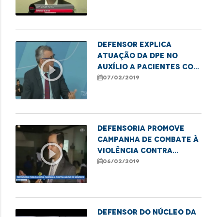
pública
Defensor explica
atuação da DPE no
play_circle_outline
auxílio a pacientes com
doenças degenerativas
07/02/2019
Defensoria promove
campanha de combate à
play_circle_outline
violência contra
criança
06/02/2019
Defensor do Núcleo da