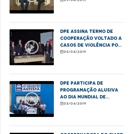
09/04/2019
DPE assina termo de
cooperação voltado a
play_circle_outline
casos de violência por
parte de agentes
05/04/2019
públicos
DPE participa de
programação alusiva
play_circle_outline
ao Dia Mundial de
Conscientização do
03/04/2019
Autismo