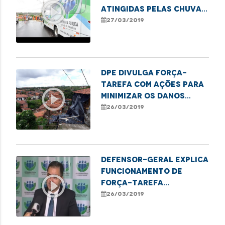
play_circle_outline
atingidas pelas chuvas
no Sacavém
27/03/2019
DPE divulga força-
tarefa com ações para
play_circle_outline
minimizar os danos
causados pela chuva
26/03/2019
Defensor-geral explica
funcionamento de
play_circle_outline
força-tarefa
realizada pela DPE/MA
26/03/2019