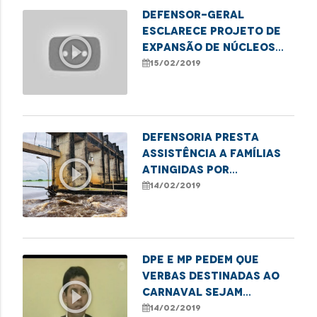
Defensor-geral
esclarece projeto de
play_circle_outline
expansão de núcleos
ecológicos e
15/02/2019
autossustentáveis
Defensoria presta
assistência a famílias
play_circle_outline
atingidas por
rompimento de
14/02/2019
barragem em Pinheiro
DPE e MP pedem que
verbas destinadas ao
play_circle_outline
Carnaval sejam
encaminhadas à saúde
14/02/2019