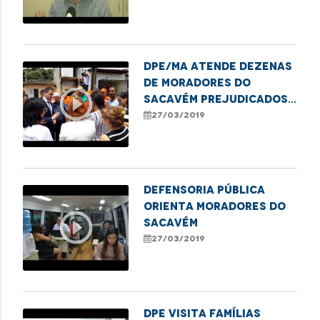
capital
DPE/MA atende dezenas
de moradores do
play_circle_outline
Sacavém prejudicados
pelas fortes chuvas
27/03/2019
Defensoria Pública
orienta moradores do
play_circle_outline
Sacavém
27/03/2019
DPE visita famílias