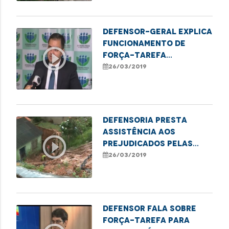
Defensor-geral explica
funcionamento de
play_circle_outline
força-tarefa
realizada pela DPE/MA
26/03/2019
Defensoria presta
assistência aos
play_circle_outline
prejudicados pelas
chuvas
26/03/2019
Defensor fala sobre
força-tarefa para