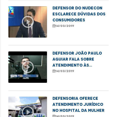
Defensor do Nudecon
esclarece dúvidas dos
play_circle_outline
consumidores
14/03/2019
Defensor João Paulo
Aguiar fala sobre
play_circle_outline
atendimento às
mulheres vítimas de
14/03/2019
violência
Defensoria oferece
atendimento jurídico
play_circle_outline
no Hospital da Mulher
14/03/2019