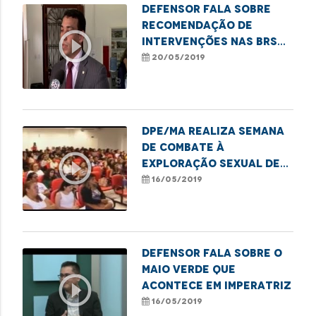
Defensor fala sobre
recomendação de
play_circle_outline
intervenções nas BRs
135 e 222
20/05/2019
DPE/MA realiza semana
de combate à
play_circle_outline
exploração sexual de
crianças e
16/05/2019
adolescentes
Defensor fala sobre o
Maio Verde que
play_circle_outline
acontece em Imperatriz
16/05/2019