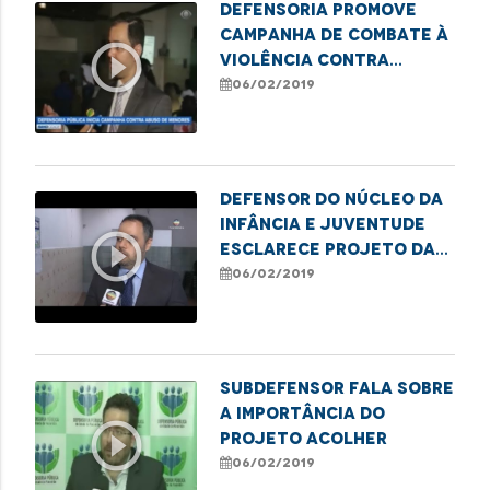
Defensoria promove
campanha de combate à
play_circle_outline
violência contra
criança
06/02/2019
Defensor do Núcleo da
Infância e Juventude
play_circle_outline
esclarece projeto da
DPE
06/02/2019
Subdefensor fala sobre
a importância do
play_circle_outline
projeto acolher
06/02/2019