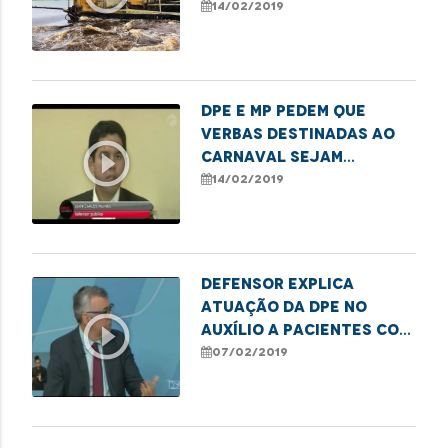
rompimento de
14/02/2019
barragem em Pinheiro
DPE e MP pedem que
verbas destinadas ao
play_circle_outline
Carnaval sejam
encaminhadas à saúde
14/02/2019
pública
Defensor explica
atuação da DPE no
play_circle_outline
auxílio a pacientes com
doenças degenerativas
07/02/2019