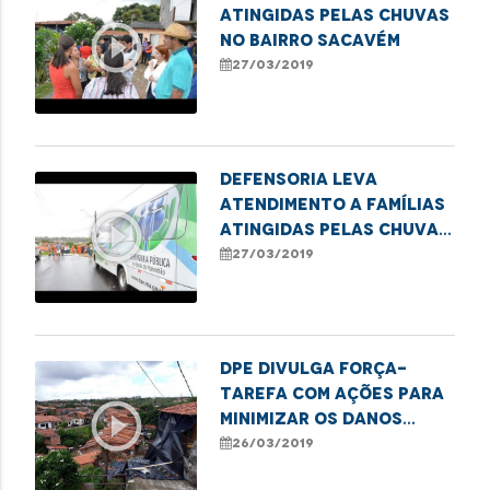
atingidas pelas chuvas
play_circle_outline
no bairro Sacavém
27/03/2019
Defensoria leva
atendimento a famílias
play_circle_outline
atingidas pelas chuvas
no Sacavém
27/03/2019
DPE divulga força-
tarefa com ações para
play_circle_outline
minimizar os danos
causados pela chuva
26/03/2019