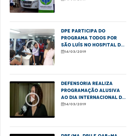
DPE participa do
programa Todos Por
play_circle_outline
São Luís no Hospital da
Mulher
14/03/2019
Defensoria realiza
programação alusiva
play_circle_outline
ao Dia Internacional da
Mulher
14/03/2019
DPE/MA, DPU e OAB-MA