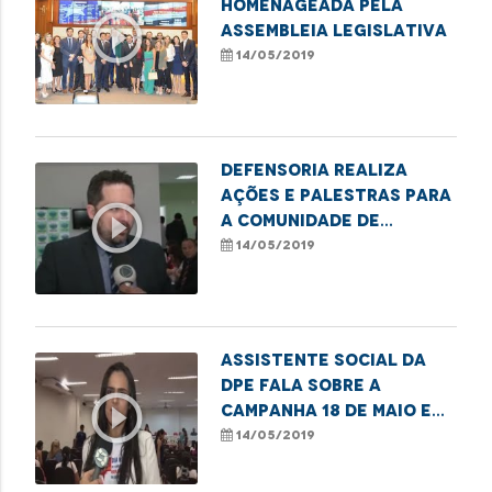
homenageada pela
play_circle_outline
Assembleia Legislativa
14/05/2019
Defensoria realiza
ações e palestras para
play_circle_outline
a comunidade de
Imperatriz
14/05/2019
Assistente social da
DPE fala sobre a
play_circle_outline
campanha 18 de maio em
Imperatriz
14/05/2019