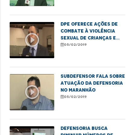
DPE oferece ações de
combate à violência
play_circle_outline
sexual de crianças e
adolescentes
05/02/2019
Subdefensor fala sobre
atuação da Defensoria
play_circle_outline
no Maranhão
05/02/2019
Defensoria busca