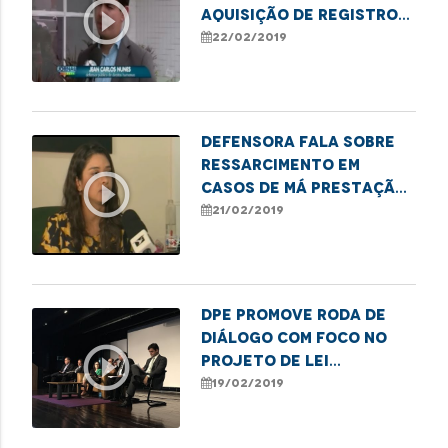
play_circle_outline
aquisição de registro
civil
22/02/2019
Defensora fala sobre
ressarcimento em
play_circle_outline
casos de má prestação
de serviços públicos
21/02/2019
DPE promove roda de
diálogo com foco no
play_circle_outline
projeto de lei
Anticrime
19/02/2019