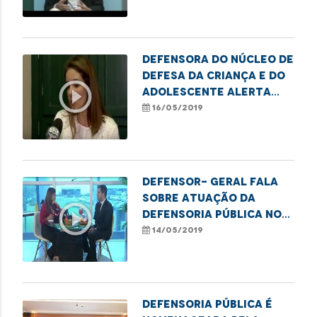
Defensora do Núcleo de
Defesa da Criança e do
play_circle_outline
Adolescente alerta
sobre a violência
16/05/2019
sexual
Defensor- geral fala
sobre atuação da
play_circle_outline
Defensoria Pública no
Estado
14/05/2019
Defensoria Pública é