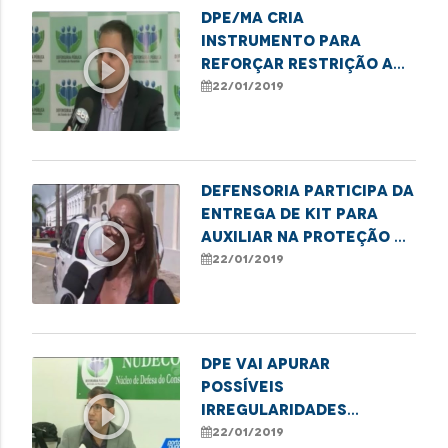
DPE/MA cria
instrumento para
play_circle_outline
reforçar restrição a
posse de armas por
22/01/2019
agressores de mulher
Defensoria participa da
entrega de kit para
play_circle_outline
auxiliar na proteção à
pessoa idosa
22/01/2019
DPE vai apurar
possíveis
play_circle_outline
irregularidades
referentes a cortes de
22/01/2019