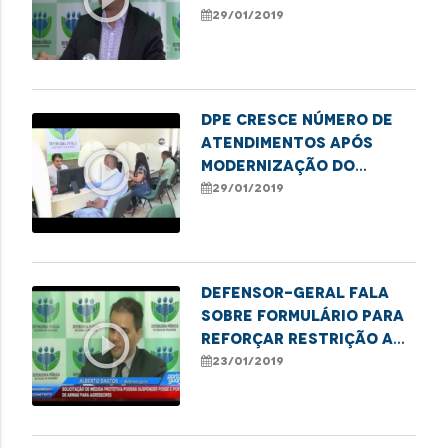
liberdade
29/01/2019
DPE cresce número de
atendimentos após
play_circle_outline
modernização do
sistema de
29/01/2019
gerenciamento
Defensor-geral fala
sobre formulário para
play_circle_outline
reforçar restrição a
posse de armas por
23/01/2019
agressores