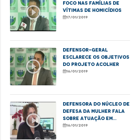
foco nas famílias de
play_circle_outline
vítimas de homicídios
17/01/2019
Defensor-geral
esclarece os objetivos
play_circle_outline
do Projeto acolher
16/01/2019
Defensora do núcleo de
defesa da mulher fala
play_circle_outline
sobre atuação em
casos de violência
16/01/2019