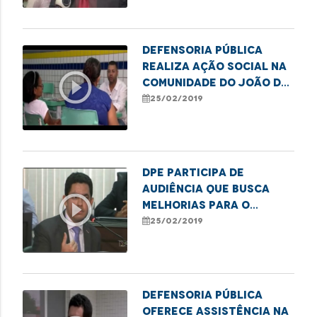
Defensoria Pública
realiza ação social na
play_circle_outline
comunidade do João de
Deus
25/02/2019
DPE participa de
audiência que busca
play_circle_outline
melhorias para o
Hospital da Criança
25/02/2019
Defensoria Pública
oferece assistência na