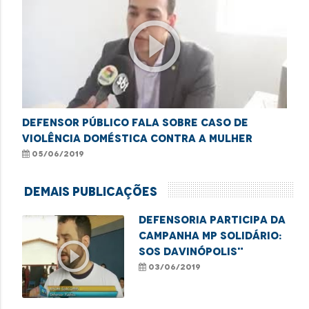
play_circle_outline
Defensor público fala sobre caso de
violência doméstica contra a mulher
05/06/2019
Demais Publicações
Defensoria participa da
campanha MP Solidário:
play_circle_outline
SOS Davinópolis"
03/06/2019