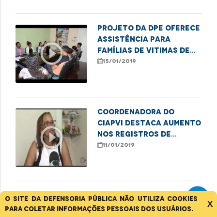
Projeto da DPE oferece
assistência para
play_circle_outline
famílias de vitimas de
homicídios
15/01/2019
Coordenadora do
Ciapvi destaca aumento
play_circle_outline
nos registros de
violência
11/01/2019
Defensor do Núcleo da
O site da Defensoria Pública não utiliza cookies
X
Infância fala sobre o
para coletar informações pessoais dos usuários.