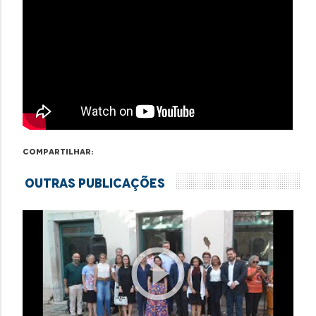
Compartilhar:
Outras Publicações
play_circle_outline