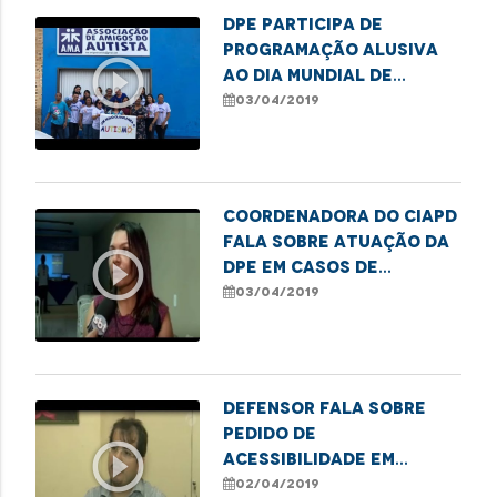
DPE participa de
programação alusiva
play_circle_outline
ao Dia Mundial de
Conscientização do
03/04/2019
Autismo
Coordenadora do Ciapd
fala sobre atuação da
play_circle_outline
DPE em casos de
violação de direitos
03/04/2019
para os autistas
Defensor fala sobre
pedido de
play_circle_outline
acessibilidade em
locais públicos na
02/04/2019