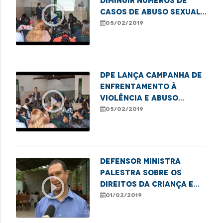
diminuir números de
play_circle_outline
casos de abuso sexual
infantil
05/02/2019
DPE lança campanha de
enfrentamento à
play_circle_outline
violência e abuso
sexual contra
05/02/2019
crianças e
adolescentes
Defensor ministra
palestra sobre os
play_circle_outline
direitos da criança e
do adolescente
01/02/2019