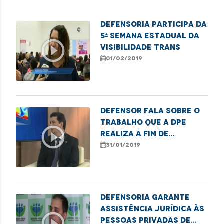
Defensoria participa da
5ª Semana Estadual da
play_circle_outline
Visibilidade Trans
01/02/2019
Defensor fala sobre o
trabalho que a DPE
play_circle_outline
realiza a fim de
orientar sobre o
31/01/2019
superendividamento
Defensoria garante
assistência jurídica às
play_circle_outline
pessoas privadas de