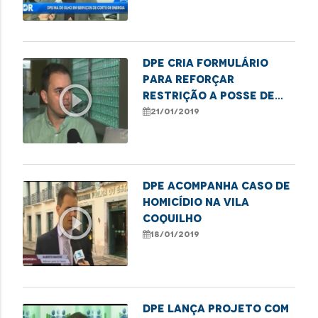
energia
DPE cria formulário
para reforçar
play_circle_outline
restrição a posse de
armas por agressores
21/01/2019
de mulher
DPE acompanha caso de
homicídio na Vila
play_circle_outline
Coquilho
18/01/2019
DPE lança projeto com