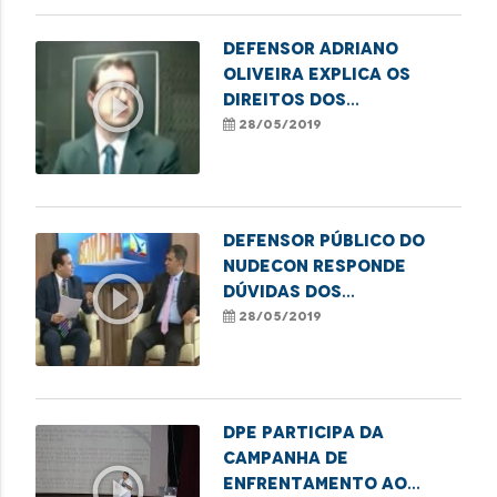
Defensor Adriano
Oliveira explica os
play_circle_outline
direitos dos
consumidores
28/05/2019
Defensor público do
Nudecon responde
play_circle_outline
dúvidas dos
consumidores
28/05/2019
DPE participa da
Campanha de
play_circle_outline
Enfrentamento ao