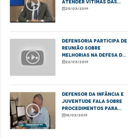
play_circle_outline
atender vítimas das
chuvas
25/03/2019
Defensoria participa de
reunião sobre
play_circle_outline
melhorias na defesa do
consumidor
22/03/2019
Defensor da Infância e
Juventude fala sobre
play_circle_outline
procedimentos para
denúncias em casos de
18/03/2019
violência