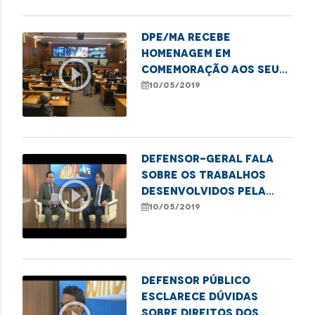
DPE/MA recebe
homenagem em
play_circle_outline
comemoração aos seus
18 anos
10/05/2019
Defensor-geral fala
sobre os trabalhos
play_circle_outline
desenvolvidos pela
DPE/MA
10/05/2019
Defensor Público
esclarece dúvidas
sobre direitos dos