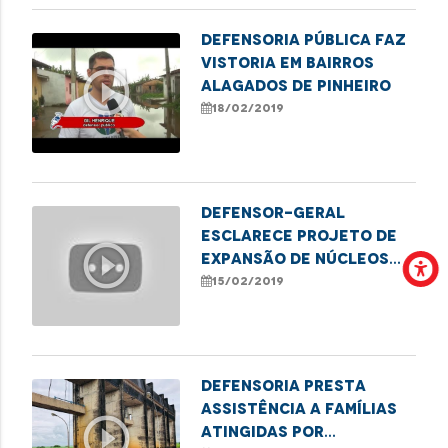
Defensoria Pública faz
vistoria em bairros
play_circle_outline
alagados de Pinheiro
18/02/2019
Defensor-geral
esclarece projeto de
play_circle_outline
expansão de núcleos
ecológicos e
15/02/2019
autossustentáveis
Defensoria presta
assistência a famílias
play_circle_outline
atingidas por