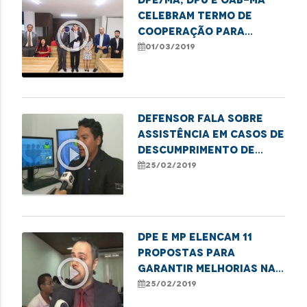
celebram termo de
play_circle_outline
cooperação para
atuação conjunta
01/03/2019
Defensor fala sobre
assistência em casos de
play_circle_outline
descumprimento de
decisão judicial
25/02/2019
DPE e MP elencam 11
propostas para
play_circle_outline
garantir melhorias na
unidade de saúde
25/02/2019
infantil