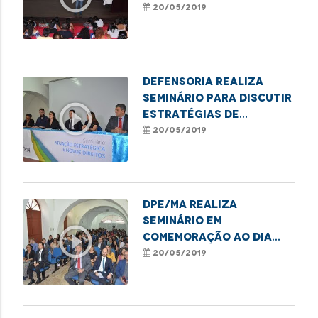
Abuso Sexual Infantil
20/05/2019
Defensoria realiza
seminário para discutir
play_circle_outline
estratégias de
promoção dos direitos
20/05/2019
das minorias
DPE/MA realiza
Seminário em
play_circle_outline
comemoração ao Dia
Nacional da Defensoria
20/05/2019