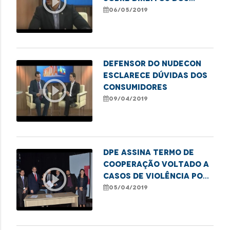
play_circle_outline
idosos
06/05/2019
Defensor do Nudecon
esclarece dúvidas dos
play_circle_outline
consumidores
09/04/2019
DPE assina termo de
cooperação voltado a
play_circle_outline
casos de violência por
parte de agentes
05/04/2019
públicos