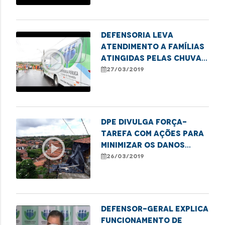
Defensoria leva
atendimento a famílias
play_circle_outline
atingidas pelas chuvas
no Sacavém
27/03/2019
DPE divulga força-
tarefa com ações para
play_circle_outline
minimizar os danos
causados pela chuva
26/03/2019
Defensor-geral explica
funcionamento de