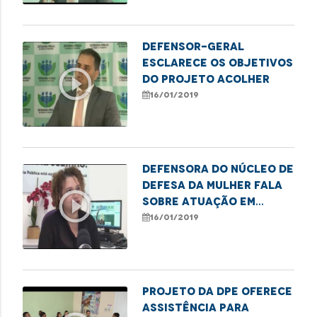
Defensor-geral
esclarece os objetivos
play_circle_outline
do Projeto acolher
16/01/2019
Defensora do núcleo de
defesa da mulher fala
play_circle_outline
sobre atuação em
casos de violência
16/01/2019
Projeto da DPE oferece
assistência para