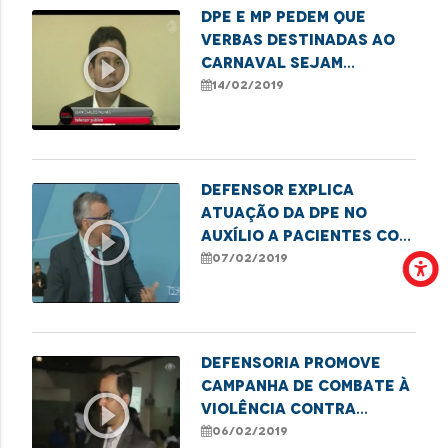
DPE e MP pedem que
verbas destinadas ao
play_circle_outline
Carnaval sejam
encaminhadas à saúde
14/02/2019
pública
Defensor explica
atuação da DPE no
play_circle_outline
auxílio a pacientes com
doenças degenerativas
07/02/2019
Defensoria promove
campanha de combate à
play_circle_outline
violência contra
criança
06/02/2019