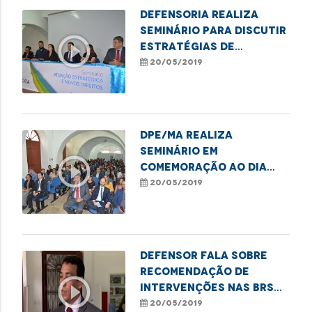
Defensoria realiza
seminário para discutir
play_circle_outline
estratégias de
promoção dos direitos
20/05/2019
das minorias
DPE/MA realiza
Seminário em
play_circle_outline
comemoração ao Dia
Nacional da Defensoria
20/05/2019
Defensor fala sobre
recomendação de
play_circle_outline
intervenções nas BRs
135 e 222
20/05/2019