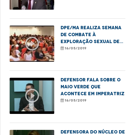
DPE/MA realiza semana
de combate à
play_circle_outline
exploração sexual de
crianças e
16/05/2019
adolescentes
Defensor fala sobre o
Maio Verde que
play_circle_outline
acontece em Imperatriz
16/05/2019
Defensora do Núcleo de