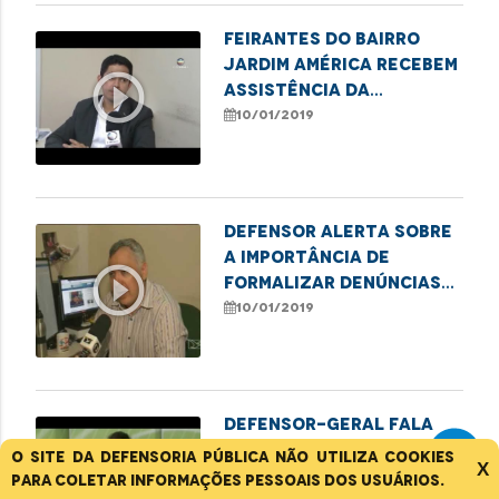
Feirantes do bairro
Jardim América recebem
play_circle_outline
assistência da
Defensoria
10/01/2019
Defensor alerta sobre
a importância de
play_circle_outline
formalizar denúncias
em casos de violência
10/01/2019
Defensor-geral fala
sobre projetos e
O site da Defensoria Pública não utiliza cookies
play_circle_outline
X
serviços oferecidos
para coletar informações pessoais dos usuários.