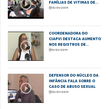
play_circle_outline
famílias de vitimas de
homicídios
15/01/2019
Coordenadora do
Ciapvi destaca aumento
play_circle_outline
nos registros de
violência
11/01/2019
Defensor do Núcleo da
Infância fala sobre o
play_circle_outline
caso de abuso sexual
10/01/2019