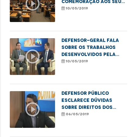
play_circle_outline
comemoração aos seus
18 anos
10/05/2019
Defensor-geral fala
sobre os trabalhos
play_circle_outline
desenvolvidos pela
DPE/MA
10/05/2019
Defensor Público
esclarece dúvidas
play_circle_outline
sobre direitos dos
idosos
06/05/2019