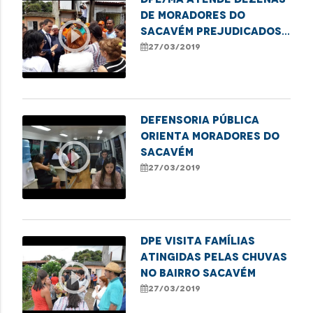
de moradores do
play_circle_outline
Sacavém prejudicados
pelas fortes chuvas
27/03/2019
Defensoria Pública
orienta moradores do
play_circle_outline
Sacavém
27/03/2019
DPE visita famílias
atingidas pelas chuvas
play_circle_outline
no bairro Sacavém
27/03/2019