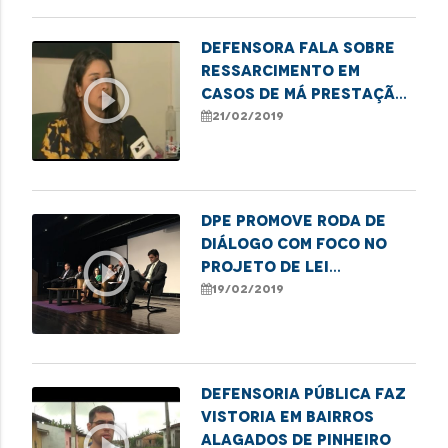
Defensora fala sobre
ressarcimento em
play_circle_outline
casos de má prestação
de serviços públicos
21/02/2019
DPE promove roda de
diálogo com foco no
play_circle_outline
projeto de lei
Anticrime
19/02/2019
Defensoria Pública faz
vistoria em bairros
play_circle_outline
alagados de Pinheiro