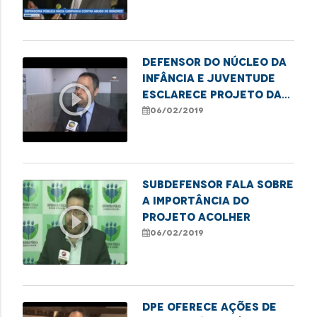
Defensor do Núcleo da
Infância e Juventude
play_circle_outline
esclarece projeto da
DPE
06/02/2019
Subdefensor fala sobre
a importância do
play_circle_outline
projeto acolher
06/02/2019
DPE oferece ações de