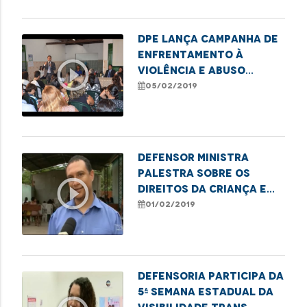
DPE lança campanha de
enfrentamento à
play_circle_outline
violência e abuso
sexual contra
05/02/2019
crianças e
adolescentes
Defensor ministra
palestra sobre os
play_circle_outline
direitos da criança e
do adolescente
01/02/2019
Defensoria participa da
5ª Semana Estadual da