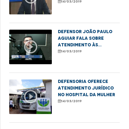
14/03/2019
Defensor João Paulo
Aguiar fala sobre
play_circle_outline
atendimento às
mulheres vítimas de
14/03/2019
violência
Defensoria oferece
atendimento jurídico
play_circle_outline
no Hospital da Mulher
14/03/2019