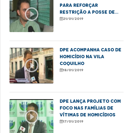
para reforçar
play_circle_outline
restrição a posse de
armas por agressores
21/01/2019
de mulher
DPE acompanha caso de
homicídio na Vila
play_circle_outline
Coquilho
18/01/2019
DPE lança projeto com
foco nas famílias de
play_circle_outline
vítimas de homicídios
17/01/2019