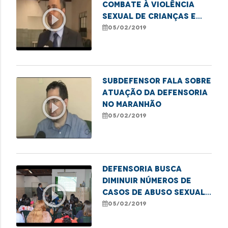
combate à violência
play_circle_outline
sexual de crianças e
adolescentes
05/02/2019
Subdefensor fala sobre
atuação da Defensoria
play_circle_outline
no Maranhão
05/02/2019
Defensoria busca
diminuir números de
play_circle_outline
casos de abuso sexual
infantil
05/02/2019