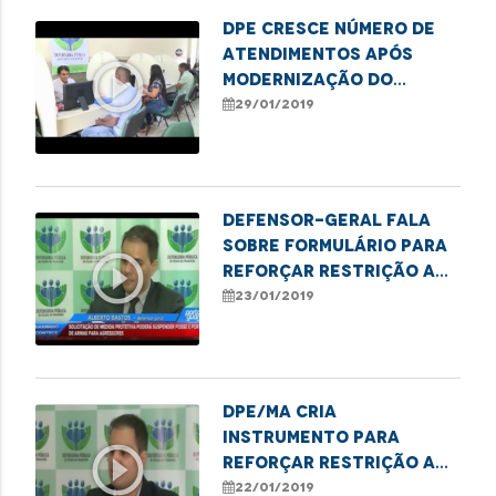
DPE cresce número de
atendimentos após
play_circle_outline
modernização do
sistema de
29/01/2019
gerenciamento
Defensor-geral fala
sobre formulário para
play_circle_outline
reforçar restrição a
posse de armas por
23/01/2019
agressores
DPE/MA cria
instrumento para
play_circle_outline
reforçar restrição a
posse de armas por
22/01/2019