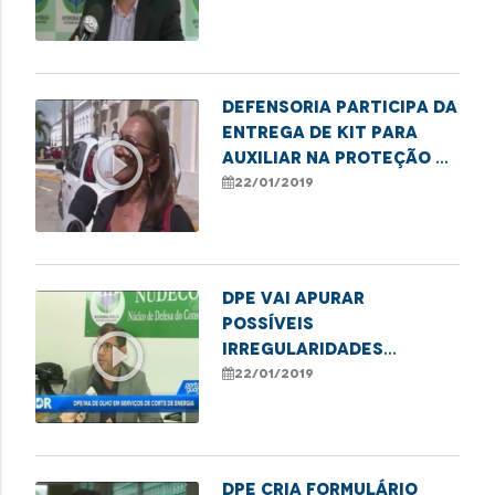
agressores de mulher
Defensoria participa da
entrega de kit para
play_circle_outline
auxiliar na proteção à
pessoa idosa
22/01/2019
DPE vai apurar
possíveis
play_circle_outline
irregularidades
referentes a cortes de
22/01/2019
energia
DPE cria formulário