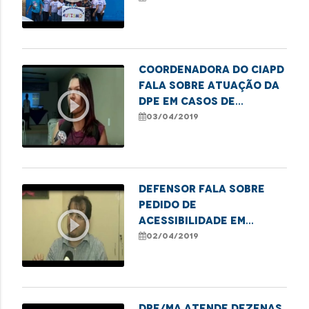
Autismo
Coordenadora do Ciapd
fala sobre atuação da
play_circle_outline
DPE em casos de
violação de direitos
03/04/2019
para os autistas
Defensor fala sobre
pedido de
play_circle_outline
acessibilidade em
locais públicos na
02/04/2019
capital
DPE/MA atende dezenas