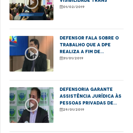
play_circle_outline
Visibilidade Trans
01/02/2019
Defensor fala sobre o
trabalho que a DPE
play_circle_outline
realiza a fim de
orientar sobre o
31/01/2019
superendividamento
Defensoria garante
assistência jurídica às
play_circle_outline
pessoas privadas de
liberdade
29/01/2019