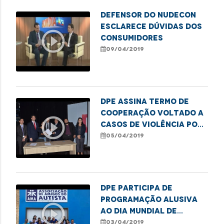
Defensor do Nudecon
esclarece dúvidas dos
play_circle_outline
consumidores
09/04/2019
DPE assina termo de
cooperação voltado a
play_circle_outline
casos de violência por
parte de agentes
05/04/2019
públicos
DPE participa de
programação alusiva
play_circle_outline
ao Dia Mundial de
Conscientização do
03/04/2019