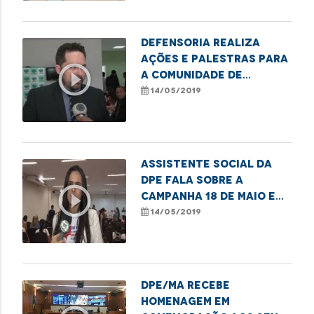
Defensoria realiza
ações e palestras para
play_circle_outline
a comunidade de
Imperatriz
14/05/2019
Assistente social da
DPE fala sobre a
play_circle_outline
campanha 18 de maio em
Imperatriz
14/05/2019
DPE/MA recebe
homenagem em