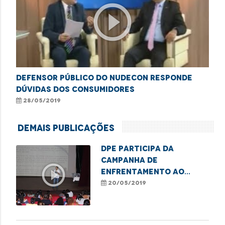
play_circle_outline
Defensor público do Nudecon responde
dúvidas dos consumidores
28/05/2019
Demais Publicações
DPE participa da
Campanha de
play_circle_outline
Enfrentamento ao
Abuso Sexual Infantil
20/05/2019