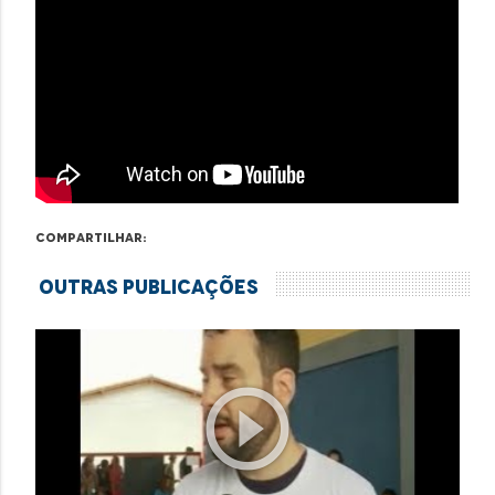
Compartilhar:
Outras Publicações
play_circle_outline