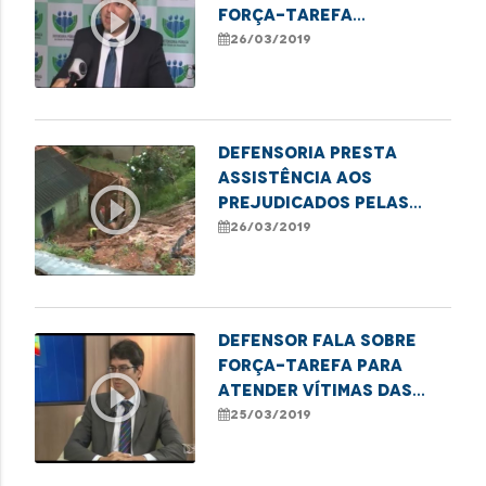
play_circle_outline
força-tarefa
realizada pela DPE/MA
26/03/2019
Defensoria presta
assistência aos
play_circle_outline
prejudicados pelas
chuvas
26/03/2019
Defensor fala sobre
força-tarefa para
play_circle_outline
atender vítimas das
chuvas
25/03/2019