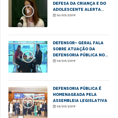
Defesa da Criança e do
play_circle_outline
Adolescente alerta
sobre a violência
16/05/2019
sexual
Defensor- geral fala
sobre atuação da
play_circle_outline
Defensoria Pública no
Estado
14/05/2019
Defensoria Pública é
homenageada pela
play_circle_outline
Assembleia Legislativa
14/05/2019