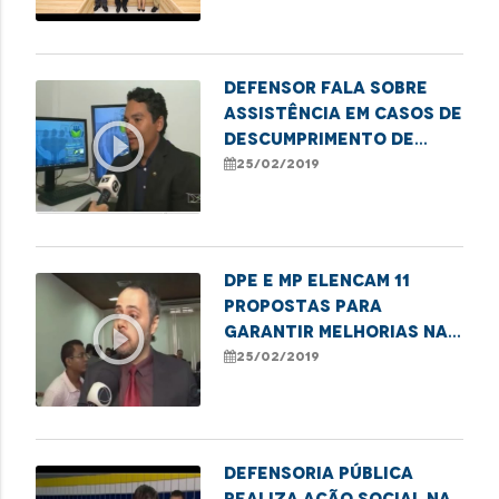
Defensor fala sobre
assistência em casos de
play_circle_outline
descumprimento de
decisão judicial
25/02/2019
DPE e MP elencam 11
propostas para
play_circle_outline
garantir melhorias na
unidade de saúde
25/02/2019
infantil
Defensoria Pública
realiza ação social na