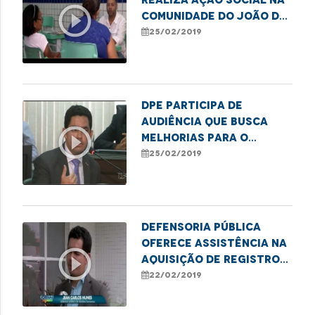
play_circle_outline
comunidade do João de
Deus
25/02/2019
DPE participa de
audiência que busca
play_circle_outline
melhorias para o
Hospital da Criança
25/02/2019
Defensoria Pública
oferece assistência na
play_circle_outline
aquisição de registro
civil
22/02/2019