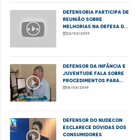
Defensoria participa de
reunião sobre
play_circle_outline
melhorias na defesa do
consumidor
22/03/2019
Defensor da Infância e
Juventude fala sobre
play_circle_outline
procedimentos para
denúncias em casos de
18/03/2019
violência
Defensor do Nudecon
esclarece dúvidas dos
play_circle_outline
consumidores