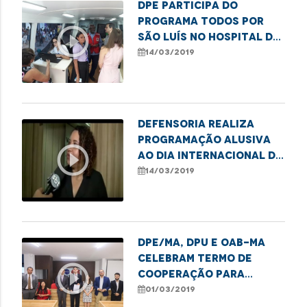
DPE participa do
programa Todos Por
play_circle_outline
São Luís no Hospital da
Mulher
14/03/2019
Defensoria realiza
programação alusiva
play_circle_outline
ao Dia Internacional da
Mulher
14/03/2019
DPE/MA, DPU e OAB-MA
celebram termo de
play_circle_outline
cooperação para
atuação conjunta
01/03/2019