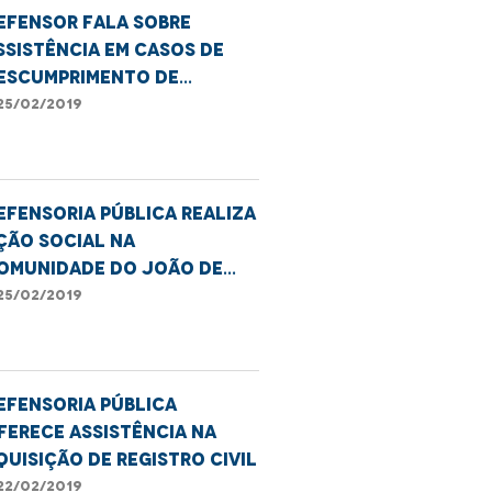
efensor fala sobre
ssistência em casos de
escumprimento de
ecisão judicial
25/02/2019
efensoria Pública realiza
ção social na
omunidade do João de
eus
25/02/2019
efensoria Pública
ferece assistência na
quisição de registro civil
22/02/2019