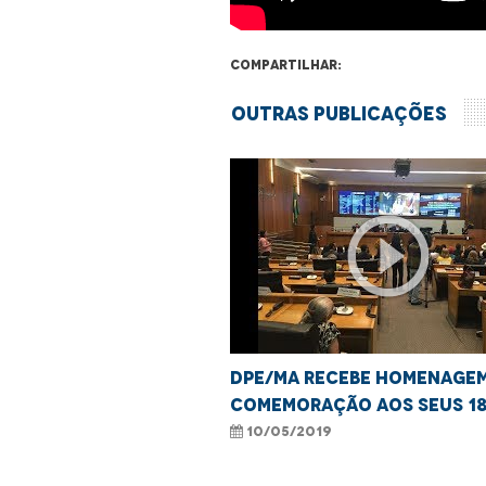
Compartilhar:
Outras Publicações
play_circle_outline
DPE/MA recebe homenagem
comemoração aos seus 1
10/05/2019