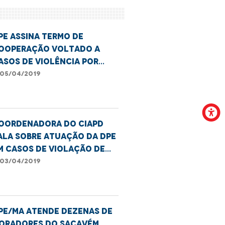
PE assina termo de
ooperação voltado a
asos de violência por
arte de agentes públicos
05/04/2019
oordenadora do Ciapd
ala sobre atuação da DPE
m casos de violação de
ireitos para os autistas
03/04/2019
PE/MA atende dezenas de
oradores do Sacavém