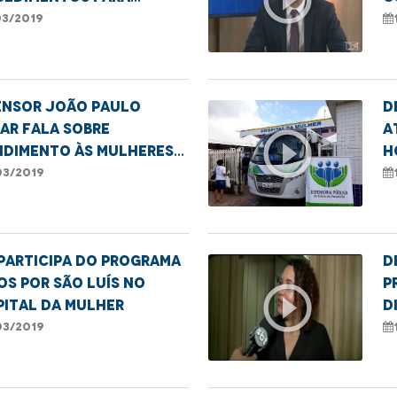
ncias em casos de
03/2019
ência
ensor João Paulo
D
ar fala sobre
a
play_circle_outline
ndimento às mulheres
H
mas de violência
03/2019
participa do programa
D
s Por São Luís no
p
play_circle_outline
pital da Mulher
D
M
03/2019