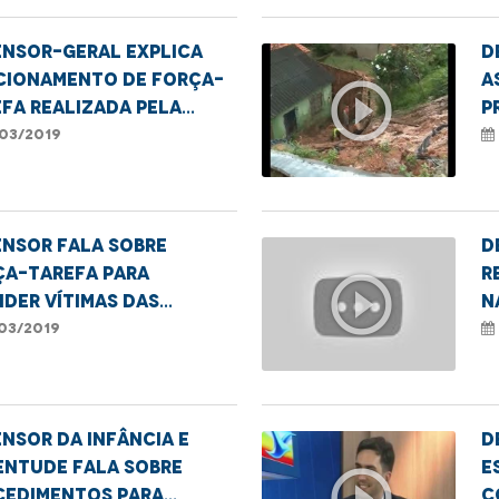
ensor-geral explica
D
cionamento de força-
a
play_circle_outline
fa realizada pela
p
/MA
c
03/2019
ensor fala sobre
D
ça-tarefa para
r
play_circle_outline
der vítimas das
n
vas
03/2019
nsor da Infância e
D
entude fala sobre
e
play_circle_outline
cedimentos para
c