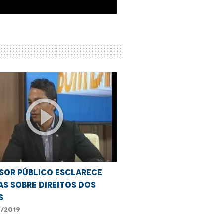
play_circle_outline
sor Público esclarece
as sobre direitos dos
s
/2019