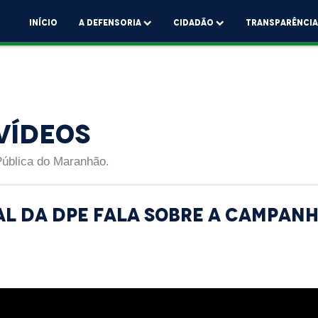
Início
A Defensoria
Cidadão
Transparênci
Vídeos
Pública do Maranhão.
al da DPE fala sobre a campanh