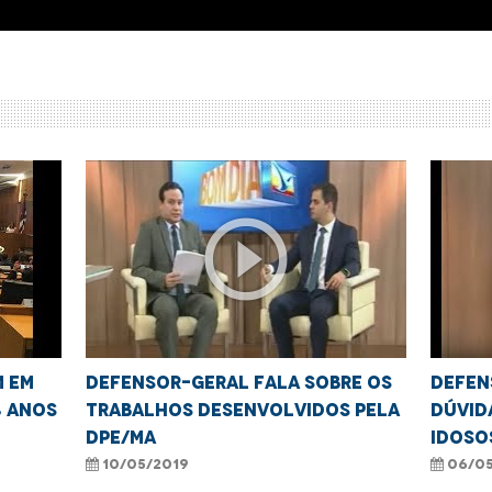
play_circle_outline
 em
Defensor-geral fala sobre os
Defen
8 anos
trabalhos desenvolvidos pela
dúvid
DPE/MA
idoso
10/05/2019
06/05