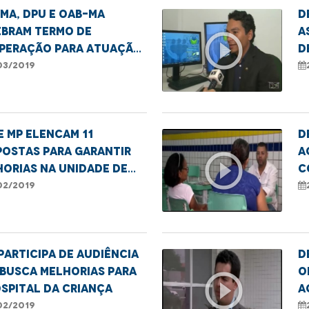
MA, DPU e OAB-MA
D
ebram termo de
a
play_circle_outline
peração para atuação
d
junta
d
03/2019
e MP elencam 11
D
postas para garantir
a
play_circle_outline
orias na unidade de
c
e infantil
D
02/2019
participa de audiência
D
busca melhorias para
o
play_circle_outline
spital da Criança
a
02/2019