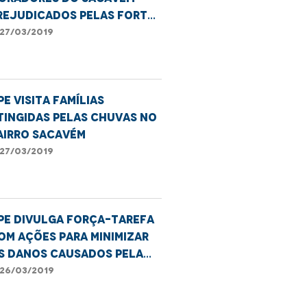
rejudicados pelas fortes
huvas
27/03/2019
PE visita famílias
tingidas pelas chuvas no
airro Sacavém
27/03/2019
PE divulga força-tarefa
om ações para minimizar
s danos causados pela
huva
26/03/2019