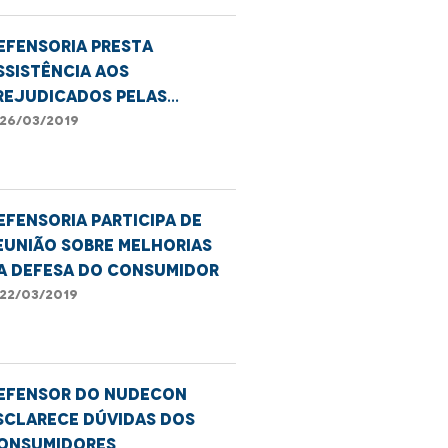
efensoria presta
ssistência aos
rejudicados pelas
huvas
26/03/2019
efensoria participa de
eunião sobre melhorias
a defesa do consumidor
22/03/2019
efensor do Nudecon
sclarece dúvidas dos
onsumidores