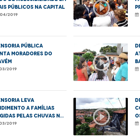
play_circle_outline
is públicos na capital
p
c
04/2019
nsoria Pública
D
enta moradores do
a
play_circle_outline
avém
b
03/2019
nsoria leva
D
dimento a famílias
c
play_circle_outline
gidas pelas chuvas no
o
avém
c
03/2019