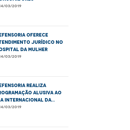
14/03/2019
efensoria oferece
tendimento jurídico no
ospital da Mulher
14/03/2019
efensoria realiza
rogramação alusiva ao
ia Internacional da
ulher
14/03/2019