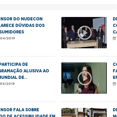
ensor do Nudecon
D
larece dúvidas dos
c
play_circle_outline
sumidores
c
p
04/2019
participa de
C
gramação alusiva ao
f
play_circle_outline
Mundial de
e
scientização do
d
04/2019
ismo
ensor fala sobre
D
do de acessibilidade em
m