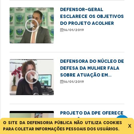
Defensor-geral
esclarece os objetivos
play_circle_outline
do Projeto acolher
16/01/2019
Defensora do núcleo de
defesa da mulher fala
play_circle_outline
sobre atuação em
casos de violência
16/01/2019
Projeto da DPE oferece
assistência para
O site da Defensoria Pública não utiliza cookies
play_circle_outline
X
famílias de vitimas de
para coletar informações pessoais dos usuários.
homicídios
15/01/2019