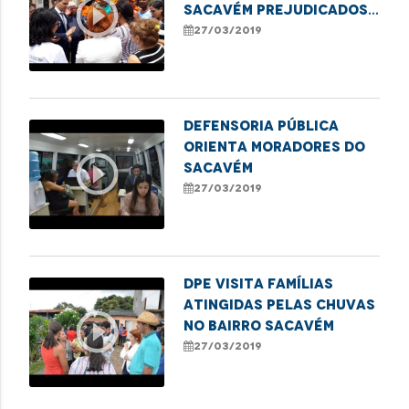
play_circle_outline
Sacavém prejudicados
pelas fortes chuvas
27/03/2019
Defensoria Pública
orienta moradores do
play_circle_outline
Sacavém
27/03/2019
DPE visita famílias
atingidas pelas chuvas
play_circle_outline
no bairro Sacavém
27/03/2019