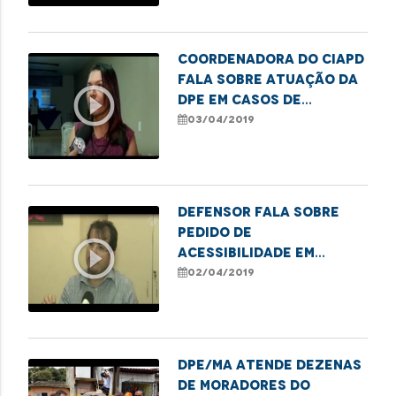
Coordenadora do Ciapd
fala sobre atuação da
play_circle_outline
DPE em casos de
violação de direitos
03/04/2019
para os autistas
Defensor fala sobre
pedido de
play_circle_outline
acessibilidade em
locais públicos na
02/04/2019
capital
DPE/MA atende dezenas
de moradores do