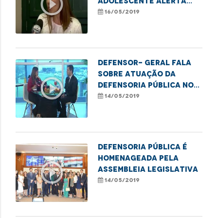
play_circle_outline
Adolescente alerta
sobre a violência
16/05/2019
sexual
Defensor- geral fala
sobre atuação da
play_circle_outline
Defensoria Pública no
Estado
14/05/2019
Defensoria Pública é
homenageada pela
play_circle_outline
Assembleia Legislativa
14/05/2019