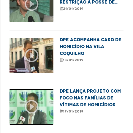
play_circle_outline
restrição a posse de
armas por agressores
21/01/2019
de mulher
DPE acompanha caso de
homicídio na Vila
play_circle_outline
Coquilho
18/01/2019
DPE lança projeto com
foco nas famílias de
play_circle_outline
vítimas de homicídios
17/01/2019