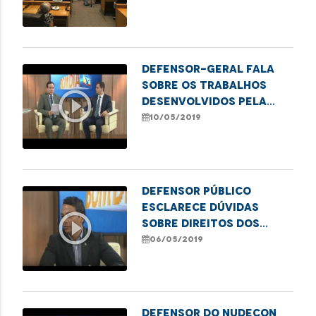
Defensor-geral fala
sobre os trabalhos
play_circle_outline
desenvolvidos pela
DPE/MA
10/05/2019
Defensor Público
esclarece dúvidas
play_circle_outline
sobre direitos dos
idosos
06/05/2019
Defensor do Nudecon