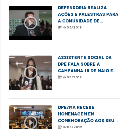
Defensoria realiza
ações e palestras para
play_circle_outline
a comunidade de
Imperatriz
14/05/2019
Assistente social da
DPE fala sobre a
play_circle_outline
campanha 18 de maio em
Imperatriz
14/05/2019
DPE/MA recebe
homenagem em
play_circle_outline
comemoração aos seus
18 anos
10/05/2019