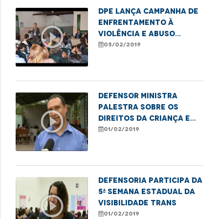
DPE lança campanha de
enfrentamento à
play_circle_outline
violência e abuso
sexual contra
05/02/2019
crianças e
adolescentes
Defensor ministra
palestra sobre os
play_circle_outline
direitos da criança e
do adolescente
01/02/2019
Defensoria participa da
5ª Semana Estadual da
play_circle_outline
Visibilidade Trans
01/02/2019