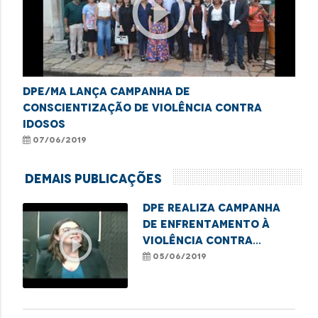
play_circle_outline
DPE/MA lança campanha de
conscientização de violência contra
idosos
07/06/2019
Demais Publicações
DPE realiza campanha
de enfrentamento à
play_circle_outline
violência contra
pessoa idosa
05/06/2019