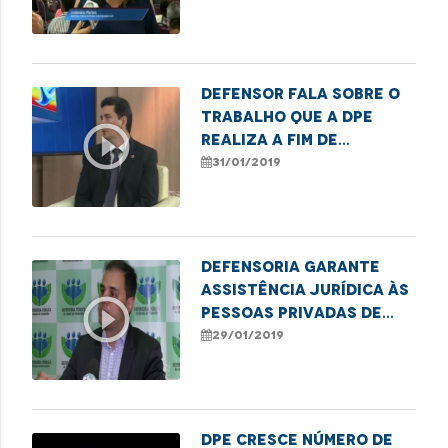
Defensor fala sobre o
trabalho que a DPE
play_circle_outline
realiza a fim de
orientar sobre o
31/01/2019
superendividamento
Defensoria garante
assistência jurídica às
play_circle_outline
pessoas privadas de
liberdade
29/01/2019
DPE cresce número de