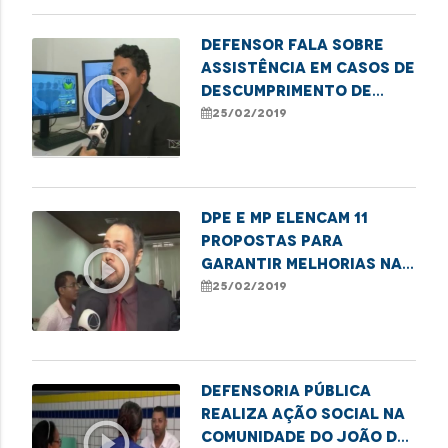
Defensor fala sobre
assistência em casos de
play_circle_outline
descumprimento de
decisão judicial
25/02/2019
DPE e MP elencam 11
propostas para
play_circle_outline
garantir melhorias na
unidade de saúde
25/02/2019
infantil
Defensoria Pública
realiza ação social na
play_circle_outline
comunidade do João de