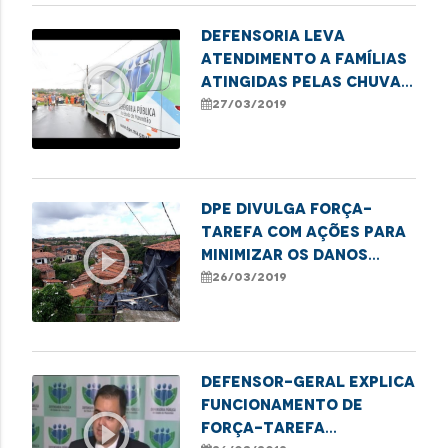
Defensoria leva
atendimento a famílias
play_circle_outline
atingidas pelas chuvas
no Sacavém
27/03/2019
DPE divulga força-
tarefa com ações para
play_circle_outline
minimizar os danos
causados pela chuva
26/03/2019
Defensor-geral explica
funcionamento de
play_circle_outline
força-tarefa