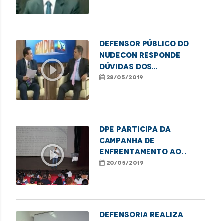
Defensor público do
Nudecon responde
play_circle_outline
dúvidas dos
consumidores
28/05/2019
DPE participa da
Campanha de
play_circle_outline
Enfrentamento ao
Abuso Sexual Infantil
20/05/2019
Defensoria realiza