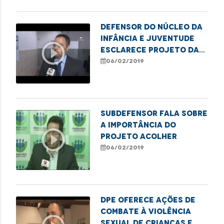
Defensor do Núcleo da
Infância e Juventude
play_circle_outline
esclarece projeto da
DPE
06/02/2019
Subdefensor fala sobre
a importância do
play_circle_outline
projeto acolher
06/02/2019
DPE oferece ações de
combate à violência
sexual de crianças e