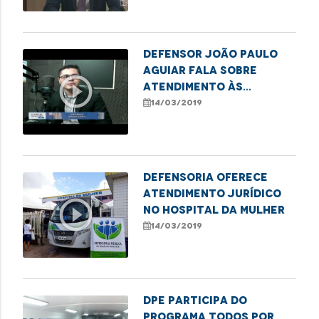
Defensor João Paulo
Aguiar fala sobre
play_circle_outline
atendimento às
mulheres vítimas de
14/03/2019
violência
Defensoria oferece
atendimento jurídico
play_circle_outline
no Hospital da Mulher
14/03/2019
DPE participa do
programa Todos Por