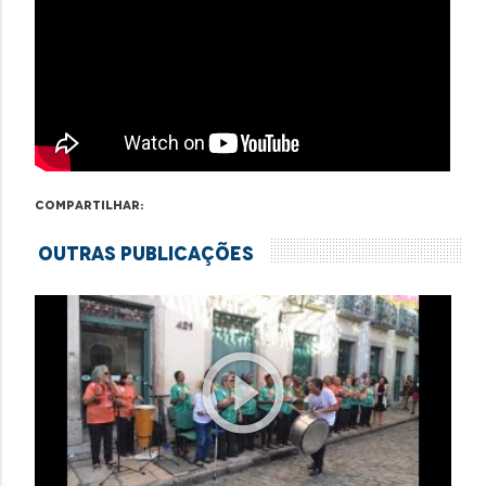
Compartilhar:
Outras Publicações
play_circle_outline