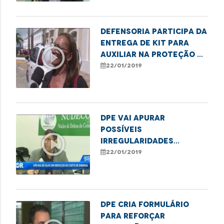
Defensoria participa da
entrega de kit para
play_circle_outline
auxiliar na proteção à
pessoa idosa
22/01/2019
DPE vai apurar
possíveis
play_circle_outline
irregularidades
referentes a cortes de
22/01/2019
energia
DPE cria formulário
para reforçar