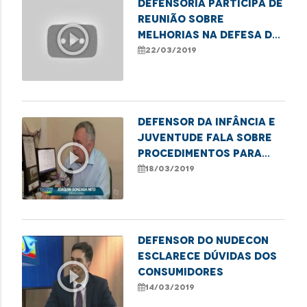
Defensoria participa de
reunião sobre
play_circle_outline
melhorias na defesa do
consumidor
22/03/2019
Defensor da Infância e
Juventude fala sobre
play_circle_outline
procedimentos para
denúncias em casos de
18/03/2019
violência
Defensor do Nudecon
esclarece dúvidas dos
play_circle_outline
consumidores
14/03/2019