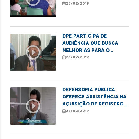
Deus
25/02/2019
DPE participa de
audiência que busca
play_circle_outline
melhorias para o
Hospital da Criança
25/02/2019
Defensoria Pública
oferece assistência na
play_circle_outline
aquisição de registro
civil
22/02/2019