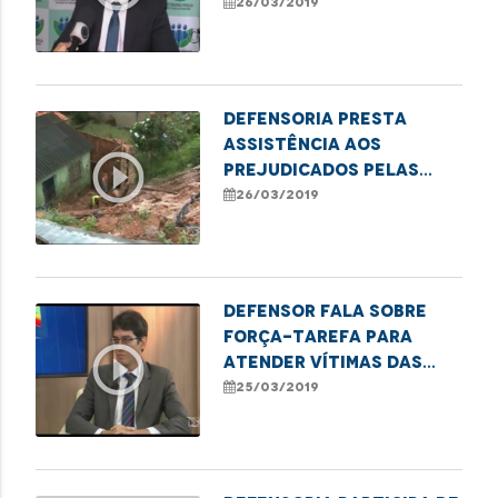
realizada pela DPE/MA
26/03/2019
Defensoria presta
assistência aos
play_circle_outline
prejudicados pelas
chuvas
26/03/2019
Defensor fala sobre
força-tarefa para
play_circle_outline
atender vítimas das
chuvas
25/03/2019