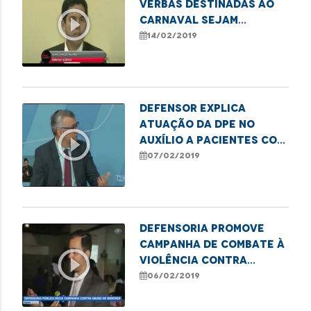
verbas destinadas ao
play_circle_outline
Carnaval sejam
encaminhadas à saúde
14/02/2019
pública
Defensor explica
atuação da DPE no
play_circle_outline
auxílio a pacientes com
doenças degenerativas
07/02/2019
Defensoria promove
campanha de combate à
play_circle_outline
violência contra
criança
06/02/2019