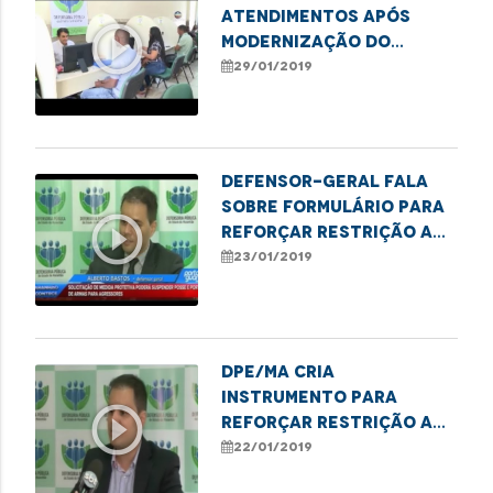
atendimentos após
play_circle_outline
modernização do
sistema de
29/01/2019
gerenciamento
Defensor-geral fala
sobre formulário para
play_circle_outline
reforçar restrição a
posse de armas por
23/01/2019
agressores
DPE/MA cria
instrumento para
play_circle_outline
reforçar restrição a
posse de armas por
22/01/2019
agressores de mulher