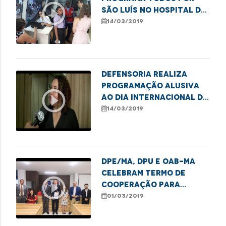
play_circle_outline
São Luís no Hospital da
Mulher
14/03/2019
Defensoria realiza
programação alusiva
play_circle_outline
ao Dia Internacional da
Mulher
14/03/2019
DPE/MA, DPU e OAB-MA
celebram termo de
play_circle_outline
cooperação para
atuação conjunta
01/03/2019