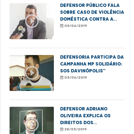
Defensor público fala
sobre caso de violência
play_circle_outline
doméstica contra a
mulher
05/06/2019
Defensoria participa da
campanha MP Solidário:
play_circle_outline
SOS Davinópolis"
03/06/2019
Defensor Adriano
Oliveira explica os
play_circle_outline
direitos dos
consumidores
28/05/2019