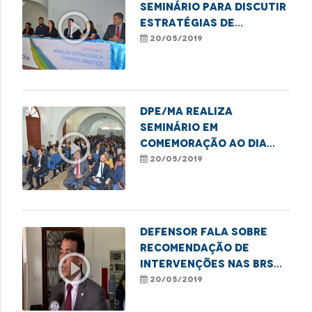
seminário para discutir
play_circle_outline
estratégias de
promoção dos direitos
20/05/2019
das minorias
DPE/MA realiza
Seminário em
play_circle_outline
comemoração ao Dia
Nacional da Defensoria
20/05/2019
Defensor fala sobre
recomendação de
play_circle_outline
intervenções nas BRs
135 e 222
20/05/2019