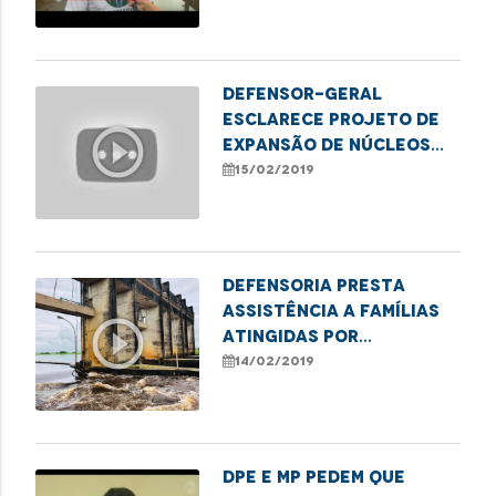
Defensor-geral
esclarece projeto de
play_circle_outline
expansão de núcleos
ecológicos e
15/02/2019
autossustentáveis
Defensoria presta
assistência a famílias
play_circle_outline
atingidas por
rompimento de
14/02/2019
barragem em Pinheiro
DPE e MP pedem que