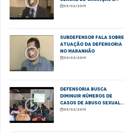
play_circle_outline
adolescentes
05/02/2019
Subdefensor fala sobre
atuação da Defensoria
play_circle_outline
no Maranhão
05/02/2019
Defensoria busca
diminuir números de
play_circle_outline
casos de abuso sexual
infantil
05/02/2019