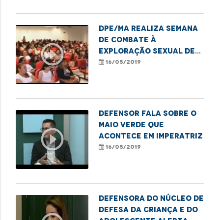
DPE/MA realiza semana
de combate à
play_circle_outline
exploração sexual de
crianças e
16/05/2019
adolescentes
Defensor fala sobre o
Maio Verde que
play_circle_outline
acontece em Imperatriz
16/05/2019
Defensora do Núcleo de
Defesa da Criança e do