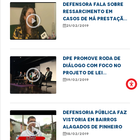
Defensora fala sobre
ressarcimento em
play_circle_outline
casos de má prestação
de serviços públicos
21/02/2019
DPE promove roda de
diálogo com foco no
play_circle_outline
projeto de lei
Anticrime
19/02/2019
Defensoria Pública faz
vistoria em bairros
play_circle_outline
alagados de Pinheiro
18/02/2019