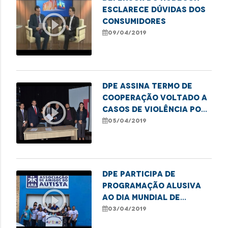
esclarece dúvidas dos
play_circle_outline
consumidores
09/04/2019
DPE assina termo de
cooperação voltado a
play_circle_outline
casos de violência por
parte de agentes
05/04/2019
públicos
DPE participa de
programação alusiva
play_circle_outline
ao Dia Mundial de
Conscientização do
03/04/2019
Autismo