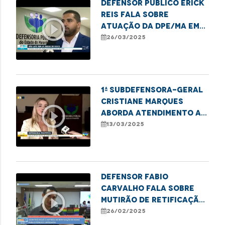
Defensor público Erick
Reis fala sobre
play_circle_outline
atuação da DPE/MA em
casos de áreas de risco
26/03/2025
na capital
1ª Subdefensora-geral
Cristiane Marques
play_circle_outline
aborda atendimento a
mulheres vítimas de
13/03/2025
violência doméstica
Defensor Fabio
Carvalho fala sobre
play_circle_outline
Mutirão de Retificação
que garante direitos
26/02/2025
LGBTQIAPN+