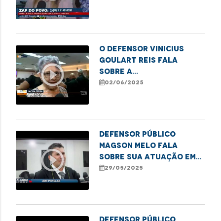
Legisladoras na ALEMA
O Defensor Vinicius
Goulart Reis fala
play_circle_outline
sobre a
conscientização no
02/06/2025
Junho Violeta
Defensor público
Magson Melo fala
play_circle_outline
sobre sua atuação em
Juri Popular
29/05/2025
Defensor público