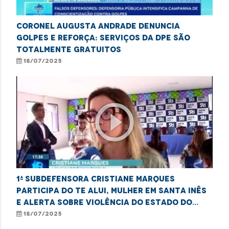
Coronel Augusta Andrade denuncia
golpes e reforça: serviços da DPE são
totalmente gratuitos
18/07/2025
play_circle_outline
1ª Subdefensora Cristiane Marques
participa do Te Alui, Mulher em Santa Inês
e alerta sobre violência do estado do
Maranhão
18/07/2025