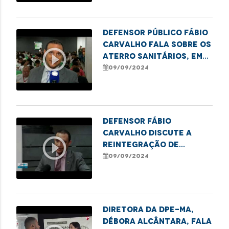
São Luís.
Defensor público Fábio
Carvalho fala sobre os
play_circle_outline
Aterro Sanitários, em
debate no IFMA de
09/09/2024
Imperatriz
Defensor Fábio
Carvalho discute a
play_circle_outline
reintegração de
crianças com autismo
09/09/2024
nas escolas de
Imperatriz
Diretora da DPE-MA,
Débora Alcântara, fala