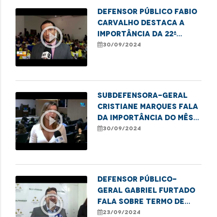
Defensor público Fabio
Carvalho destaca a
play_circle_outline
importância da 22ª
Semana do Idoso, em
30/09/2024
Imperatriz.
Subdefensora-geral
Cristiane Marques fala
play_circle_outline
da importância do mês
das pessoas com
30/09/2024
deficiência.
Defensor público-
geral Gabriel Furtado
play_circle_outline
fala sobre termo de
cooperação com a
23/09/2024