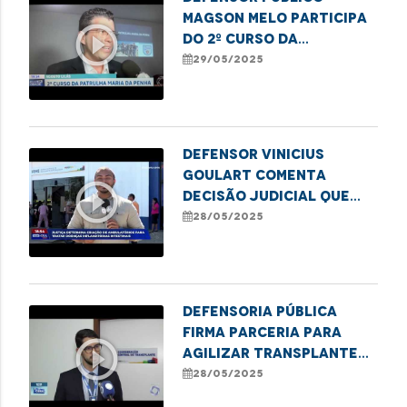
Magson Melo participa
play_circle_outline
do 2º curso da
Patrulha Maria da
29/05/2025
Penha
Defensor Vinicius
Goulart comenta
play_circle_outline
decisão judicial que
determina atendimento
28/05/2025
a pacientes com
doenças inflamatórias
intestinais
Defensoria Pública
firma parceria para
play_circle_outline
agilizar transplantes
no Maranhão
28/05/2025