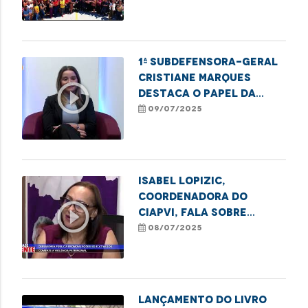
1ª subdefensora-geral
Cristiane Marques
play_circle_outline
destaca o papel da
DPE/MA na proteção de
09/07/2025
direitos
Isabel Lopizic,
coordenadora do
play_circle_outline
CIAPVI, fala sobre
ações contra violência
08/07/2025
a idosos no estado
Lançamento do livro