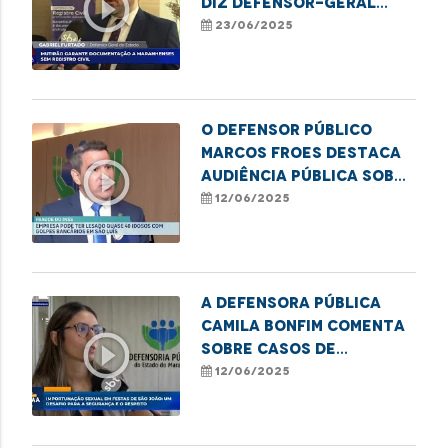
play_circle_outline
diz defensor-geral
Gabriel Furtado sobre
23/06/2025
mutirão de registros
O defensor público
Marcos Froes destaca
play_circle_outline
audiência pública sobre
fraudes bancárias
12/06/2025
contra idosos
A defensora pública
Camila Bonfim comenta
play_circle_outline
sobre casos de
importunação sexual
12/06/2025
em festas juninas