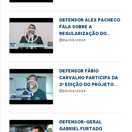
Defensor Alex Pacheco
fala sobre a
play_circle_outline
regularização do
transporte de alunos
06/05/2025
da comunidade de Tauá
Mirim
Defensor Fábio
Carvalho participa da
play_circle_outline
2ª edição do projeto
Cidadania Transgênero
30/04/2025
Defensor-geral
Gabriel Furtado