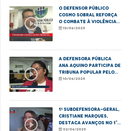
O defensor público
Cosmo Sobral reforça
play_circle_outline
o combate à violência
contra a pessoa idosa
10/06/2025
A defensora pública
Ana Aquino participa de
play_circle_outline
Tribuna Popular pelo
Mês do Orgulho LGBT+
10/06/2025
em Imperatriz.
1ª Subdefensora-geral,
Cristiane Marques,
play_circle_outline
destaca avanços no 1°
Encontro de
02/06/2025