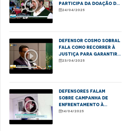
play_circle_outline
participa da doação de
livros à Biblioteca
24/04/2025
Benedito Leite pela
DPE/MA
Defensor Cosmo Sobral
fala como recorrer à
play_circle_outline
Justiça para garantir
seus direitos na área
23/04/2025
da saúde
Defensores falam
sobre Campanha de
play_circle_outline
Enfrentamento à
Violência Sexual
14/04/2025
contra Crianças em
Santa Inês