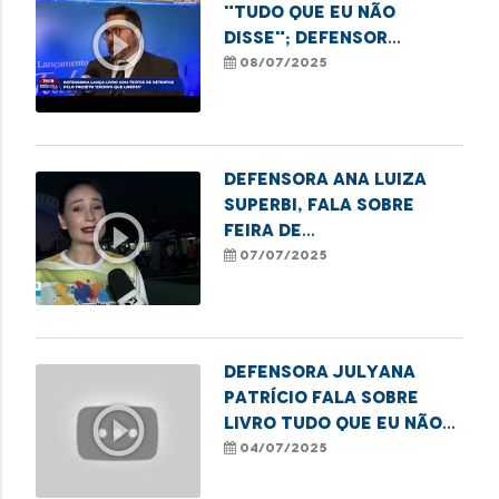
"Tudo que eu não
play_circle_outline
disse"; defensor
Gabriel Furtado
08/07/2025
destaca
ressocialização de
mulheres que cumprem
pena
Defensora Ana Luiza
Superbi, fala sobre
play_circle_outline
feira de
empreendedorismo
07/07/2025
promovida pela DPE/MA
em Imperatriz
Defensora Julyana
Patrício fala sobre
play_circle_outline
livro Tudo Que Eu Não
Disse, do projeto
04/07/2025
Escrita que Liberta.