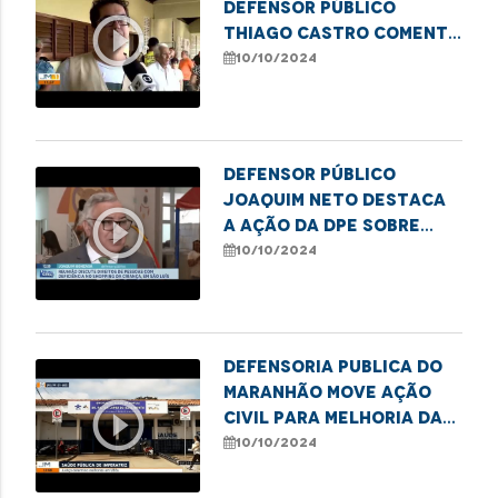
defensor público
play_circle_outline
Thiago Castro comenta
sobre as eleições
10/10/2024
Defensor público
Joaquim Neto destaca
play_circle_outline
a ação da DPE sobre
direitos de pessoas
10/10/2024
com deficiência
Defensoria Publica do
Maranhão move ação
play_circle_outline
civil para melhoria das
UBS de Imperatriz
10/10/2024