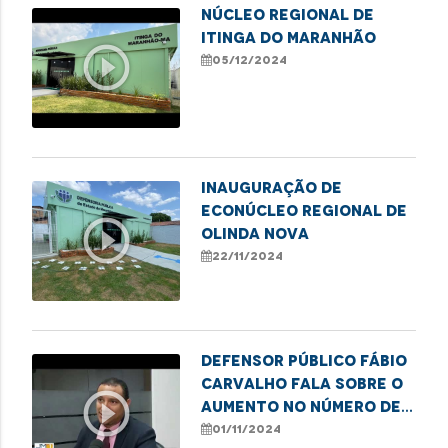
NÚCLEO REGIONAL DE
ITINGA DO MARANHÃO
play_circle_outline
05/12/2024
Inauguração de
Econúcleo Regional de
play_circle_outline
Olinda Nova
22/11/2024
Defensor público Fábio
Carvalho fala sobre o
play_circle_outline
aumento no número de
pessoas em situação de
01/11/2024