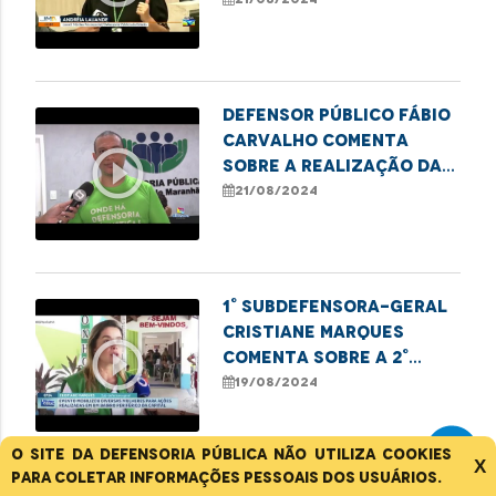
de rua no Brasil
Defensor público Fábio
Carvalho comenta
play_circle_outline
sobre a realização da
edição do programa
21/08/2024
1° Subdefensora-geral
Cristiane Marques
play_circle_outline
comenta sobre a 2°
edição do projeto Te
19/08/2024
Alui Mulher
O site da Defensoria Pública não utiliza cookies
X
para coletar informações pessoais dos usuários.