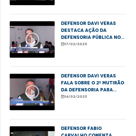
Defensor Davi Veras
destaca ação da
play_circle_outline
Defensoria Pública no
Mutirão de matrícula
17/02/2025
escolar em São Luís
Defensor Davi Veras
fala sobre o 2º mutirão
play_circle_outline
da Defensoria para
déficit de vagas em SL
14/02/2025
Defensor Fabio
Carvalho comenta