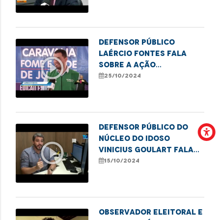
rua, em Imperatriz.
Defensor público
Laércio Fontes fala
play_circle_outline
sobre a ação
"Caravana Fome e Sede
25/10/2024
de Justiça", em São Luís
Defensor público do
Núcleo do Idoso
play_circle_outline
Vinicius Goulart fala
sobre a violência
15/10/2024
contra a pessoa idosa.
Observador eleitoral e