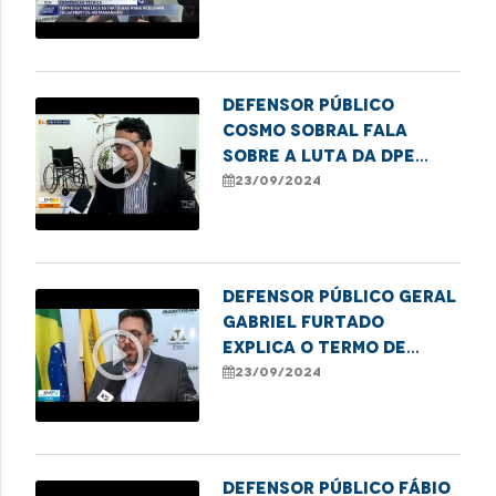
Corregedoria Geral do
MA
Defensor público
Cosmo Sobral fala
play_circle_outline
sobre a luta da DPE
pela garantia de
23/09/2024
acessibilidade
Defensor público geral
Gabriel Furtado
play_circle_outline
explica o termo de
cooperação entre
23/09/2024
TJMA, o MP e a DPE
Defensor público Fábio