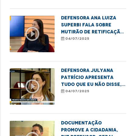
Defensora Ana Luiza
Superbi fala sobre
play_circle_outline
mutirão de retificação
de nome e sexo em
04/07/2025
Imperatriz
Defensora Julyana
Patrício apresenta
play_circle_outline
Tudo Que Eu Não Disse,
livro do projeto
04/07/2025
Escrita que Liberta
Documentação
promove a cidadania,