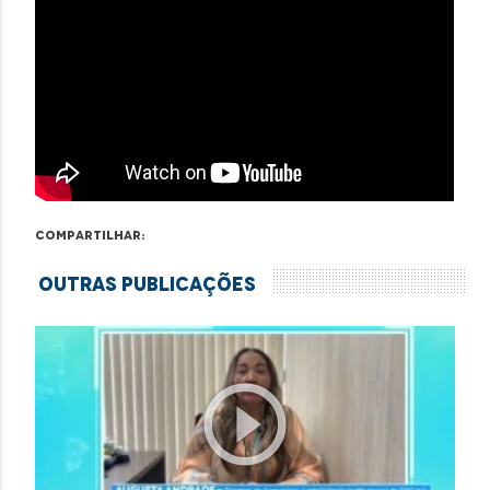
Compartilhar:
Outras Publicações
play_circle_outline