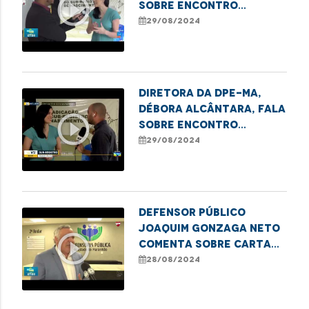
play_circle_outline
sobre Encontro
Estadual para
29/08/2024
Erradicar o Sub-
Registro
Diretora da DPE-MA,
Débora Alcântara, fala
play_circle_outline
sobre Encontro
Estadual para
29/08/2024
Erradicar o Sub-
Registro
Defensor Público
Joaquim Gonzaga Neto
play_circle_outline
comenta sobre carta
aberta da UNICEF
28/08/2024