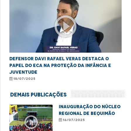
play_circle_outline
Defensor Davi Rafael Veras destaca o
papel do ECA na proteção da infância e
juventude
18/07/2025
Demais Publicações
Inauguração do Núcleo
Regional de Bequimão
play_circle_outline
16/07/2025