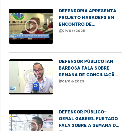
Defensoria apresenta
projeto MaraDefs em
play_circle_outline
Encontro de
Comunicadores
09/04/2025
DEFENSOR PÚBLICO IAN
BARBOSA FALA SOBRE
play_circle_outline
SEMANA DE CONCILIAÇÃO
EM PRESIDENTE DUTRA
01/04/2025
Defensor público-
geral Gabriel Furtado
play_circle_outline
fala sobre a Semana de