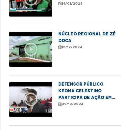
irregularidades em
14/01/2025
residências da Vila
Isabel
NÚCLEO REGIONAL DE ZÉ
DOCA
play_circle_outline
12/12/2024
Defensor público
Keoma Celestino
play_circle_outline
participa de ação em
alusão ao Dia
09/12/2024
Internacional das
Pessoas com
Deficiência, em Caxias