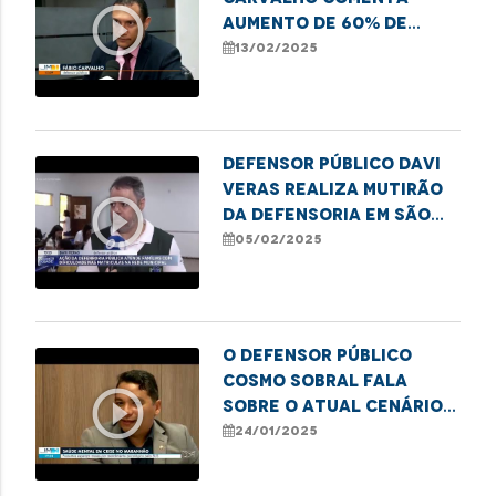
play_circle_outline
aumento de 60% de
moradores de rua e
13/02/2025
vulneráveis em
Imperatriz
Defensor público Davi
Veras realiza mutirão
play_circle_outline
da Defensoria em São
Luís para matrículas
05/02/2025
escolares
O defensor público
Cosmo sobral fala
play_circle_outline
sobre o atual cenário
de saúde mental
24/01/2025
Maranhense