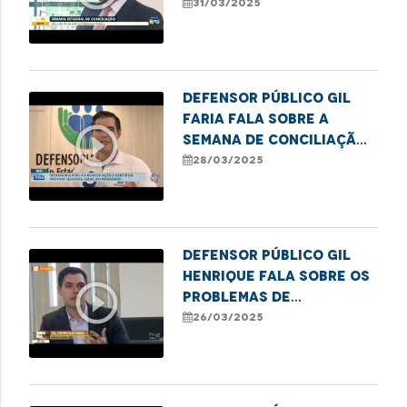
Conciliação
31/03/2025
Defensor público Gil
Faria fala sobre a
play_circle_outline
Semana de Conciliação
2025
28/03/2025
Defensor público Gil
Henrique fala sobre os
play_circle_outline
problemas de
acessibilidade nos
26/03/2025
ônibus de São Luís