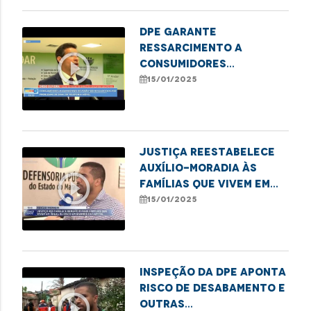
DPE garante
ressarcimento a
play_circle_outline
consumidores
maranhenses por
15/01/2025
falhas no sinal da Vivo
em 2021 e 2022
Justiça reestabelece
auxílio-moradia às
play_circle_outline
famílias que vivem em
áreas de risco em
15/01/2025
bairros de São Luís
Inspeção da DPE aponta
risco de desabamento e
play_circle_outline
outras