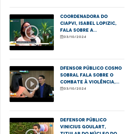
Coordenadora do
CIAPVI, Isabel Lopizic,
play_circle_outline
fala sobre a
programação do Dia
03/10/2024
Internacional do Idoso.
Dfensor público Cosmo
Sobral fala sobre o
play_circle_outline
combate à violência,
especialmente no dia em
03/10/2024
alusão ao Dia Nacional
da Pessoa Idosa.
Defensor público
Vinicius Goulart,
titular do Núcleo do