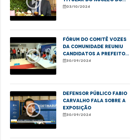
play_circle_outline
Idoso, fala sobre
03/10/2024
formas de combate ao
etarismo.
Fórum do Comitê Vozes
da Comunidade reuniu
play_circle_outline
candidatos a Prefeito
para debate,
30/09/2024
juntamente à DPE-MA.
Defensor público Fabio
Carvalho fala sobre a
play_circle_outline
exposição
30/09/2024