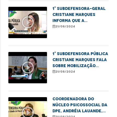
1° Subdefensora-geral
Cristiane Marques
play_circle_outline
informa que a
Defensoria Pública
21/08/2024
está realizando exames
de DNA
1° Subdefensora Pública
Cristiane Marques fala
play_circle_outline
sobre mobilização
realizada na Cidade
21/08/2024
Olímpica
Coordenadora do
Núcleo Psicossocial da
play_circle_outline
DPE, Andréia Lauande,
fala sobre a população
21/08/2024