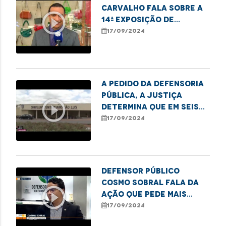
Carvalho fala sobre a
play_circle_outline
14ª Exposição de
Desenhos Afro,
17/09/2024
realizada pelo Centro
Cultural Tatajuba e
CEIRI de Imperatriz
A pedido da Defensoria
Pública, a Justiça
play_circle_outline
determina que em seis
meses, o Estado deve
17/09/2024
promover melhorias no
Complexo Penitenciário
de Pedrinhas.
Defensor público
Cosmo Sobral fala da
play_circle_outline
ação que pede mais
leitos para cirurgias
17/09/2024
cardiovasculares em