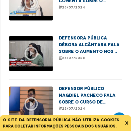
play_circle_outline
comenta sobre o
aumento de violência
26/07/2024
contra idosos
Defensora pública
Débora Alcântara fala
play_circle_outline
sobre o aumento nos
casos de feminicídio.
26/07/2024
Defensor público
Magdiel Pacheco fala
play_circle_outline
sobre o Curso de
Lideranças Populares
22/07/2024
em Imperatriz-MA
O site da Defensoria Pública não utiliza cookies
X
para coletar informações pessoais dos usuários.