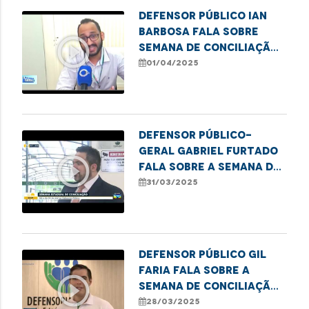
DEFENSOR PÚBLICO IAN
BARBOSA FALA SOBRE
play_circle_outline
SEMANA DE CONCILIAÇÃO
EM PRESIDENTE DUTRA
01/04/2025
Defensor público-
geral Gabriel Furtado
play_circle_outline
fala sobre a Semana de
Conciliação
31/03/2025
Defensor público Gil
Faria fala sobre a
play_circle_outline
Semana de Conciliação
2025
28/03/2025