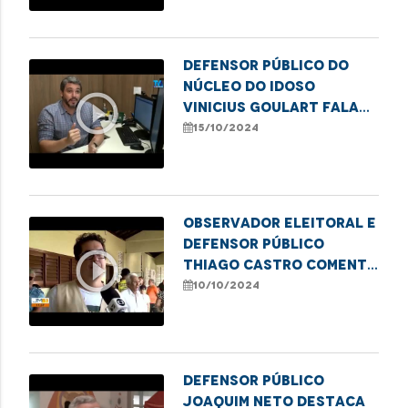
Defensor público do
Núcleo do Idoso
play_circle_outline
Vinicius Goulart fala
sobre a violência
15/10/2024
contra a pessoa idosa.
Observador eleitoral e
defensor público
play_circle_outline
Thiago Castro comenta
sobre as eleições
10/10/2024
Defensor público
Joaquim Neto destaca