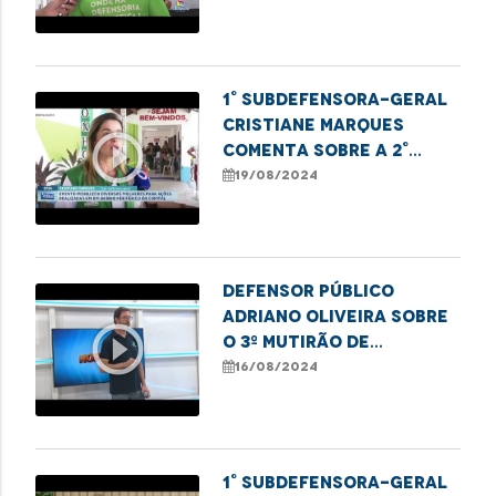
1° Subdefensora-geral
Cristiane Marques
play_circle_outline
comenta sobre a 2°
edição do projeto Te
19/08/2024
Alui Mulher
Defensor público
Adriano Oliveira sobre
play_circle_outline
o 3º Mutirão de
Registro de
16/08/2024
Paternidade, em
Imperatriz.
1° Subdefensora-geral