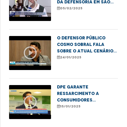
play_circle_outline
da Defensoria em São
Luís para matrículas
05/02/2025
escolares
O defensor público
Cosmo sobral fala
play_circle_outline
sobre o atual cenário
de saúde mental
24/01/2025
Maranhense
DPE garante
ressarcimento a
play_circle_outline
consumidores
maranhenses por
15/01/2025
falhas no sinal da Vivo
em 2021 e 2022