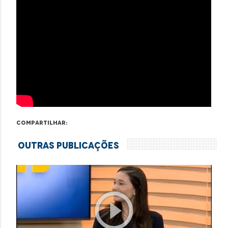
Compartilhar:
Outras Publicações
play_circle_outline