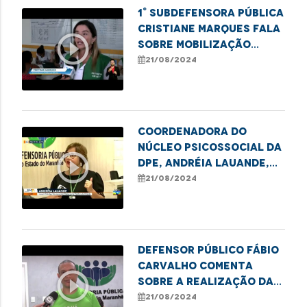
1° Subdefensora Pública
Cristiane Marques fala
play_circle_outline
sobre mobilização
realizada na Cidade
21/08/2024
Olímpica
Coordenadora do
Núcleo Psicossocial da
play_circle_outline
DPE, Andréia Lauande,
fala sobre a população
21/08/2024
de rua no Brasil
Defensor público Fábio
Carvalho comenta
play_circle_outline
sobre a realização da
edição do programa
21/08/2024