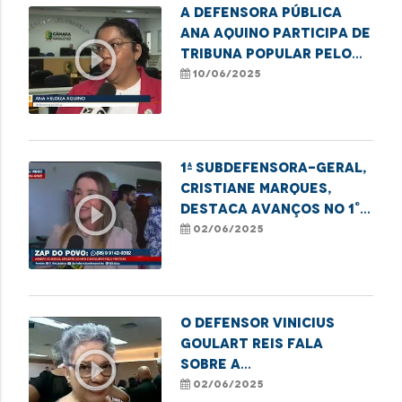
A defensora pública
Ana Aquino participa de
play_circle_outline
Tribuna Popular pelo
Mês do Orgulho LGBT+
10/06/2025
em Imperatriz.
1ª Subdefensora-geral,
Cristiane Marques,
play_circle_outline
destaca avanços no 1°
Encontro de
02/06/2025
Legisladoras na ALEMA
O Defensor Vinicius
Goulart Reis fala
play_circle_outline
sobre a
conscientização no
02/06/2025