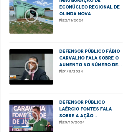
Inauguração de
Econúcleo Regional de
play_circle_outline
Olinda Nova
22/11/2024
Defensor público Fábio
Carvalho fala sobre o
play_circle_outline
aumento no número de
pessoas em situação de
01/11/2024
rua, em Imperatriz.
Defensor público
Laércio Fontes fala
play_circle_outline
sobre a ação
"Caravana Fome e Sede
25/10/2024
de Justiça", em São Luís