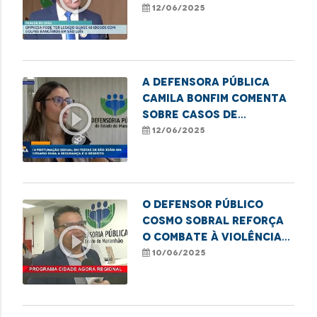
fraudes bancárias
12/06/2025
contra idosos
A defensora pública
Camila Bonfim comenta
play_circle_outline
sobre casos de
importunação sexual
12/06/2025
em festas juninas
O defensor público
Cosmo Sobral reforça
play_circle_outline
o combate à violência
contra a pessoa idosa
10/06/2025