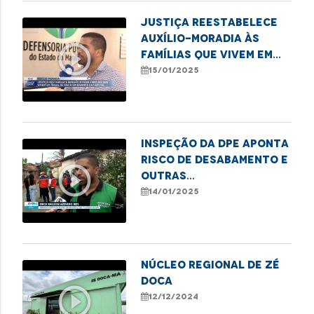
Justiça reestabelece
auxílio-moradia às
play_circle_outline
famílias que vivem em
áreas de risco em
15/01/2025
bairros de São Luís
Inspeção da DPE aponta
risco de desabamento e
play_circle_outline
outras
irregularidades em
14/01/2025
residências da Vila
Isabel
NÚCLEO REGIONAL DE ZÉ
DOCA
play_circle_outline
12/12/2024