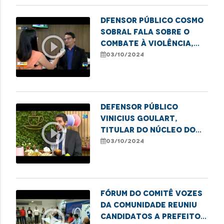
Dfensor público Cosmo
Sobral fala sobre o
play_circle_outline
combate à violência,
especialmente no dia em
03/10/2024
alusão ao Dia Nacional
da Pessoa Idosa.
Defensor público
Vinicius Goulart,
play_circle_outline
titular do Núcleo do
Idoso, fala sobre
03/10/2024
formas de combate ao
etarismo.
Fórum do Comitê Vozes
da Comunidade reuniu
play_circle_outline
candidatos a Prefeito