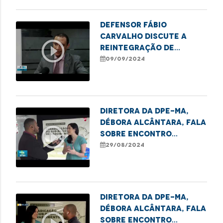
Defensor Fábio
Carvalho discute a
play_circle_outline
reintegração de
crianças com autismo
09/09/2024
nas escolas de
Imperatriz
Diretora da DPE-MA,
Débora Alcântara, fala
play_circle_outline
sobre Encontro
Estadual para
29/08/2024
Erradicar o Sub-
Registro
Diretora da DPE-MA,
Débora Alcântara, fala
sobre Encontro