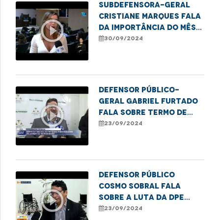
Subdefensora-geral
Cristiane Marques fala
play_circle_outline
da importância do mês
das pessoas com
30/09/2024
deficiência.
Defensor público-
geral Gabriel Furtado
play_circle_outline
fala sobre termo de
cooperação com a
23/09/2024
Corregedoria Geral do
MA
Defensor público
Cosmo Sobral fala
play_circle_outline
sobre a luta da DPE
pela garantia de
23/09/2024
acessibilidade