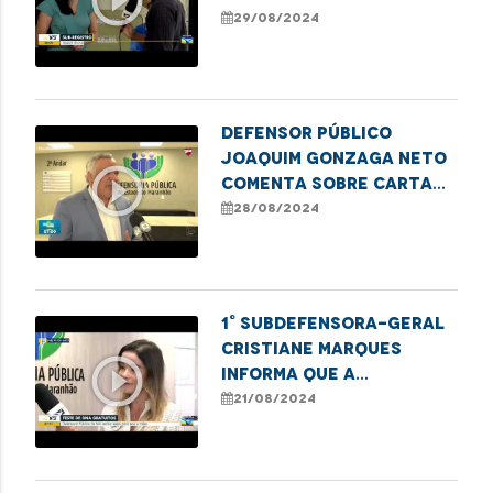
play_circle_outline
Estadual para
29/08/2024
Erradicar o Sub-
Registro
Defensor Público
Joaquim Gonzaga Neto
play_circle_outline
comenta sobre carta
aberta da UNICEF
28/08/2024
1° Subdefensora-geral
Cristiane Marques
play_circle_outline
informa que a
Defensoria Pública
21/08/2024
está realizando exames
de DNA