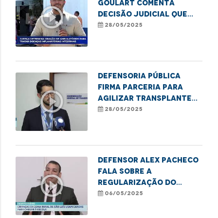
Goulart comenta
play_circle_outline
decisão judicial que
determina atendimento
28/05/2025
a pacientes com
doenças inflamatórias
intestinais
Defensoria Pública
firma parceria para
play_circle_outline
agilizar transplantes
no Maranhão
28/05/2025
Defensor Alex Pacheco
fala sobre a
play_circle_outline
regularização do
transporte de alunos
06/05/2025
da comunidade de Tauá
Mirim