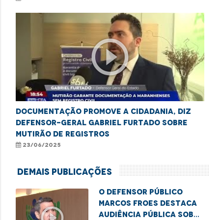
play_circle_outline
Documentação promove a cidadania, diz
defensor-geral Gabriel Furtado sobre
mutirão de registros
23/06/2025
Demais Publicações
O defensor público
Marcos Froes destaca
play_circle_outline
audiência pública sobre