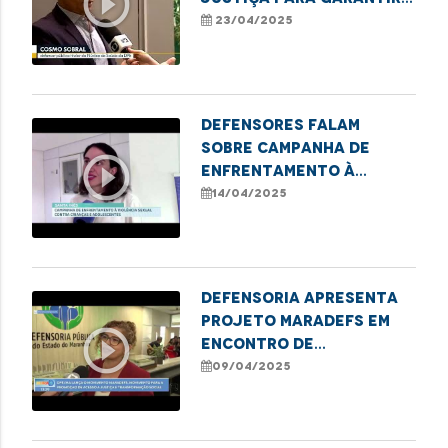
play_circle_outline
seus direitos na área
23/04/2025
da saúde
Defensores falam
sobre Campanha de
play_circle_outline
Enfrentamento à
Violência Sexual
14/04/2025
contra Crianças em
Santa Inês
Defensoria apresenta
projeto MaraDefs em
play_circle_outline
Encontro de
Comunicadores
09/04/2025