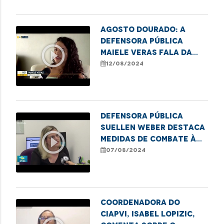
Agosto Dourado: A
defensora pública
play_circle_outline
Maiele Veras fala da
sua experiência
12/08/2024
pessoal com a
amamentação.
Defensora pública
Suellen Weber destaca
play_circle_outline
medidas de combate à
violência contra a
07/08/2024
mulher
Coordenadora do
CIAPVI, Isabel Lopizic,