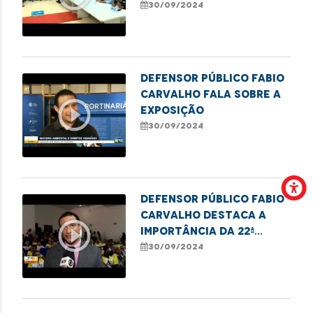
para debate,
30/09/2024
juntamente à DPE-MA.
Defensor público Fabio
Carvalho fala sobre a
play_circle_outline
exposição
30/09/2024
Defensor público Fabio
Carvalho destaca a
play_circle_outline
importância da 22ª
Semana do Idoso, em
30/09/2024
Imperatriz.