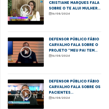
Cristiane Marques fala
play_circle_outline
sobre o Te Alui Mulher
ao Programa Café com
16/08/2024
Notícia.
Defensor público Fábio
Carvalho fala sobre o
play_circle_outline
projeto "Meu Pai tem
Nome"
16/08/2024
Defensor público Fábio
Carvalho fala sobre os
play_circle_outline
pacientes
encaminhados para
16/08/2024
fora de Imperatriz.