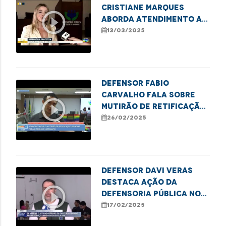
Cristiane Marques
play_circle_outline
aborda atendimento a
mulheres vítimas de
13/03/2025
violência doméstica
Defensor Fabio
Carvalho fala sobre
play_circle_outline
Mutirão de Retificação
que garante direitos
26/02/2025
LGBTQIAPN+
Defensor Davi Veras
destaca ação da
play_circle_outline
Defensoria Pública no
Mutirão de matrícula
17/02/2025
escolar em São Luís