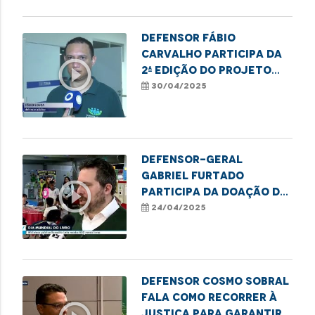
Defensor Fábio
Carvalho participa da
play_circle_outline
2ª edição do projeto
Cidadania Transgênero
30/04/2025
Defensor-geral
Gabriel Furtado
play_circle_outline
participa da doação de
livros à Biblioteca
24/04/2025
Benedito Leite pela
DPE/MA
Defensor Cosmo Sobral
fala como recorrer à
Justiça para garantir