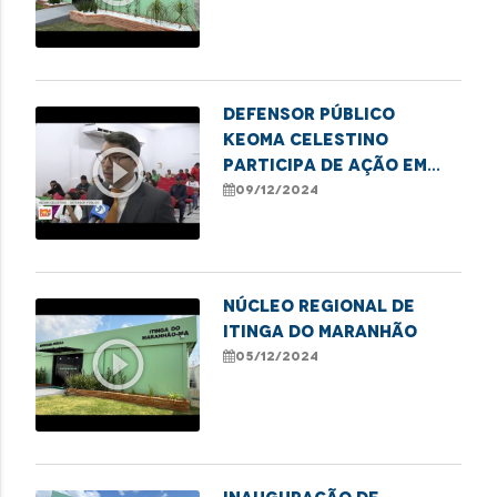
Defensor público
Keoma Celestino
play_circle_outline
participa de ação em
alusão ao Dia
09/12/2024
Internacional das
Pessoas com
Deficiência, em Caxias
NÚCLEO REGIONAL DE
ITINGA DO MARANHÃO
play_circle_outline
05/12/2024