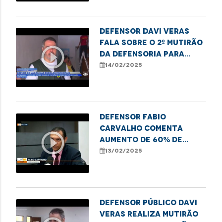
Defensor Davi Veras
fala sobre o 2º mutirão
play_circle_outline
da Defensoria para
déficit de vagas em SL
14/02/2025
Defensor Fabio
Carvalho comenta
play_circle_outline
aumento de 60% de
moradores de rua e
13/02/2025
vulneráveis em
Imperatriz
Defensor público Davi
Veras realiza mutirão