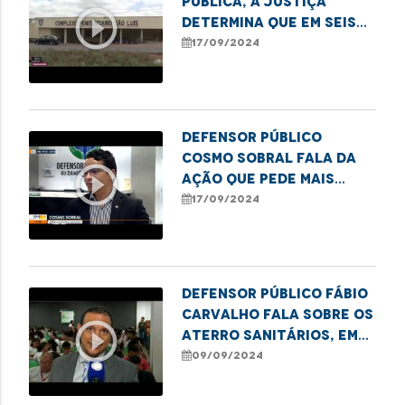
Pública, a Justiça
play_circle_outline
determina que em seis
meses, o Estado deve
17/09/2024
promover melhorias no
Complexo Penitenciário
de Pedrinhas.
Defensor público
Cosmo Sobral fala da
play_circle_outline
ação que pede mais
leitos para cirurgias
17/09/2024
cardiovasculares em
São Luís.
Defensor público Fábio
Carvalho fala sobre os
play_circle_outline
Aterro Sanitários, em
debate no IFMA de
09/09/2024
Imperatriz