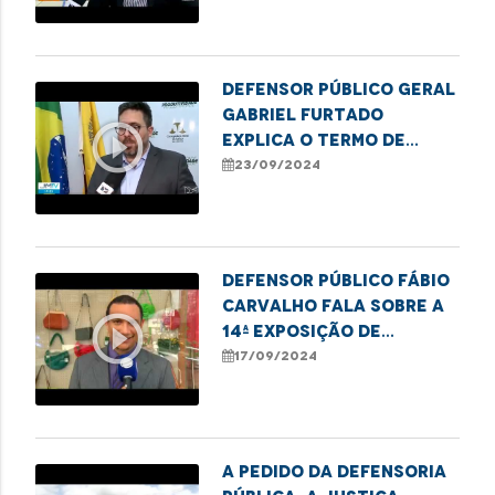
Defensor público geral
Gabriel Furtado
play_circle_outline
explica o termo de
cooperação entre
23/09/2024
TJMA, o MP e a DPE
Defensor público Fábio
Carvalho fala sobre a
play_circle_outline
14ª Exposição de
Desenhos Afro,
17/09/2024
realizada pelo Centro
Cultural Tatajuba e
CEIRI de Imperatriz
A pedido da Defensoria