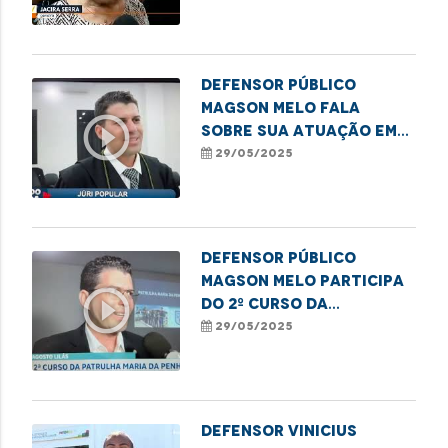
Junho Violeta
Defensor público
Magson Melo fala
play_circle_outline
sobre sua atuação em
Juri Popular
29/05/2025
Defensor público
Magson Melo participa
play_circle_outline
do 2º curso da
Patrulha Maria da
29/05/2025
Penha
Defensor Vinicius