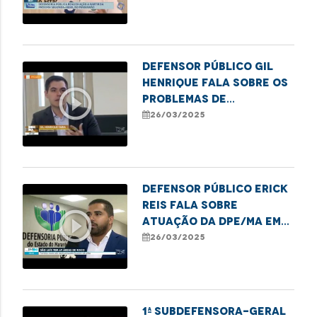
Defensor público Gil
Henrique fala sobre os
play_circle_outline
problemas de
acessibilidade nos
26/03/2025
ônibus de São Luís
Defensor público Erick
Reis fala sobre
play_circle_outline
atuação da DPE/MA em
casos de áreas de risco
26/03/2025
na capital
1ª Subdefensora-geral