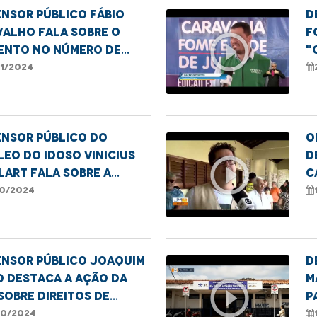
nsor público Fábio
D
valho fala sobre o
F
play_circle_outline
ento no número de
"
oas em situação de
J
11/2024
 em Imperatriz.
ensor público do
O
eo do Idoso Vinicius
d
play_circle_outline
art fala sobre a
C
ência contra a pessoa
e
10/2024
a.
ensor público Joaquim
D
o destaca a ação da
M
play_circle_outline
sobre direitos de
p
oas com deficiência
I
10/2024