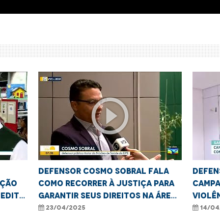
play_circle_outline
Defensor Cosmo Sobral fala
Defen
ação
como recorrer à Justiça para
Campa
nedito
garantir seus direitos na área
Violê
da saúde
Crian
23/04/2025
14/04