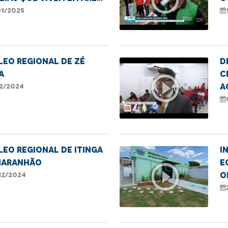
isco em bairros de São
r
01/2025
EO REGIONAL DE ZÉ
D
A
C
play_circle_outline
a
12/2024
I
c
EO REGIONAL DE ITINGA
I
MARANHÃO
E
play_circle_outline
O
12/2024