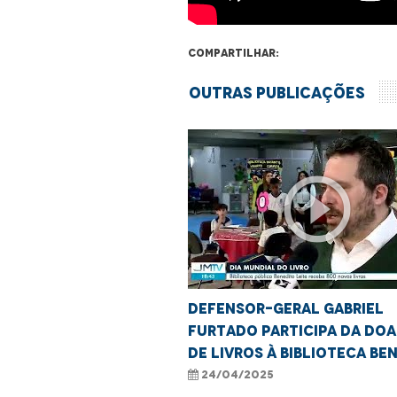
Compartilhar:
Outras Publicações
play_circle_outline
Defensor-geral Gabriel
Furtado participa da do
de livros à Biblioteca Be
Leite pela DPE/MA
24/04/2025