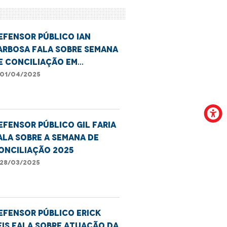
EFENSOR PÚBLICO IAN
ARBOSA FALA SOBRE SEMANA
E CONCILIAÇÃO EM
RESIDENTE DUTRA
01/04/2025
efensor público Gil Faria
ala sobre a Semana de
onciliação 2025
28/03/2025
efensor público Erick
eis fala sobre atuação da