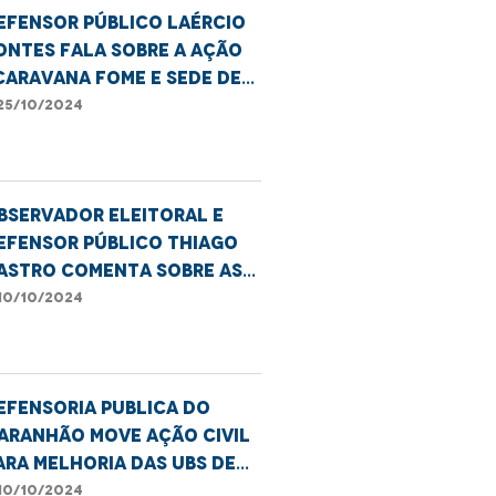
efensor público Laércio
ontes fala sobre a ação
Caravana Fome e Sede de
ustiça", em São Luís
25/10/2024
bservador eleitoral e
efensor público Thiago
astro comenta sobre as
leições
10/10/2024
efensoria Publica do
aranhão move ação civil
ara melhoria das UBS de
mperatriz
10/10/2024