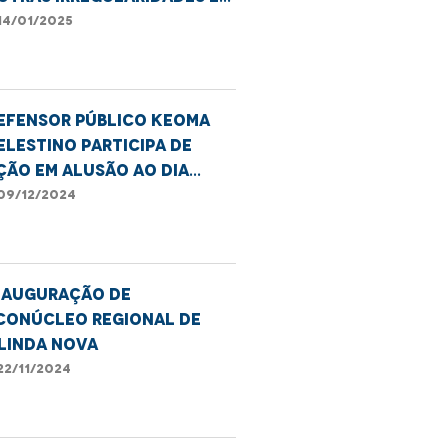
esidências da Vila Isabel
14/01/2025
efensor público Keoma
elestino participa de
ção em alusão ao Dia
nternacional das Pessoas
09/12/2024
om Deficiência, em Caxias
nauguração de
conúcleo Regional de
linda Nova
22/11/2024