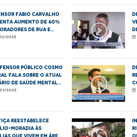
ensor Fabio Carvalho
D
enta aumento de 60%
V
play_circle_outline
oradores de rua e
D
eráveis em Imperatriz
p
02/2025
efensor público Cosmo
D
al fala sobre o atual
r
play_circle_outline
rio de saúde mental
c
anhense
m
01/2025
n
2
tiça reestabelece
I
lio-moradia às
r
play_circle_outline
lias que vivem em áreas
o