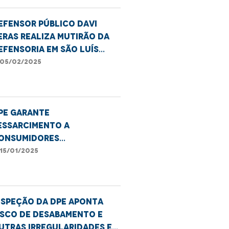
efensor público Davi
eras realiza mutirão da
efensoria em São Luís
ara matrículas escolares
05/02/2025
PE garante
essarcimento a
onsumidores
aranhenses por falhas
15/01/2025
o sinal da Vivo em 2021 e
022
nspeção da DPE aponta
isco de desabamento e
utras irregularidades em