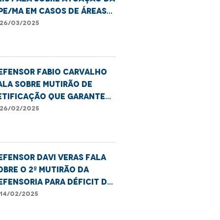
PE/MA em casos de áreas
e risco na capital
26/03/2025
efensor Fabio Carvalho
ala sobre Mutirão de
etificação que garante
ireitos LGBTQIAPN+
26/02/2025
efensor Davi Veras fala
obre o 2º mutirão da
efensoria para déficit de
agas em SL
14/02/2025