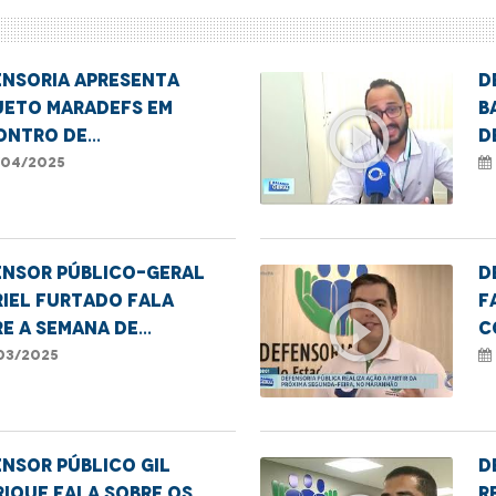
ensoria apresenta
D
jeto MaraDefs em
B
play_circle_outline
ontro de
D
unicadores
P
04/2025
ensor público-geral
D
iel Furtado fala
f
play_circle_outline
e a Semana de
C
ciliação
03/2025
nsor público Gil
D
ique fala sobre os
R