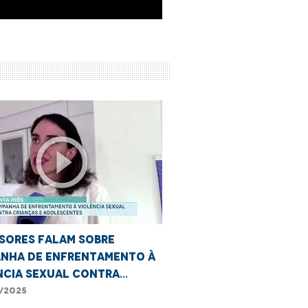
play_circle_outline
sores falam sobre
nha de Enfrentamento à
ncia Sexual contra
ças em Santa Inês
/2025