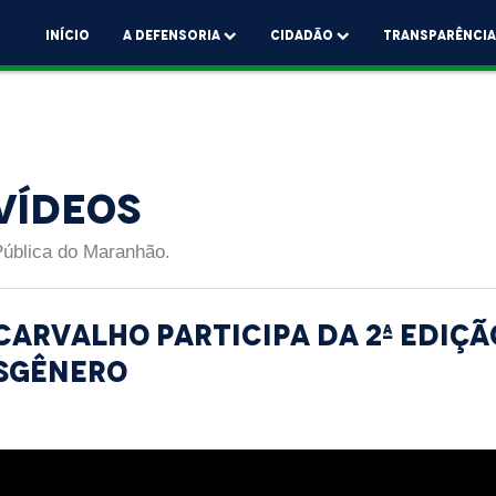
Início
A Defensoria
Cidadão
Transparênci
Vídeos
Pública do Maranhão.
Carvalho participa da 2ª ediç
sgênero