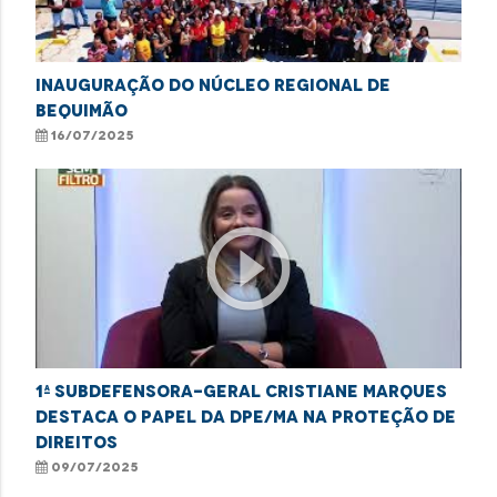
Inauguração do Núcleo Regional de
Bequimão
16/07/2025
play_circle_outline
1ª subdefensora-geral Cristiane Marques
destaca o papel da DPE/MA na proteção de
direitos
09/07/2025