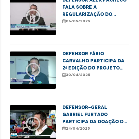
fala sobre a
play_circle_outline
regularização do
transporte de alunos
06/05/2025
da comunidade de Tauá
Mirim
Defensor Fábio
Carvalho participa da
play_circle_outline
2ª edição do projeto
Cidadania Transgênero
30/04/2025
Defensor-geral
Gabriel Furtado
play_circle_outline
participa da doação de
livros à Biblioteca
24/04/2025
Benedito Leite pela