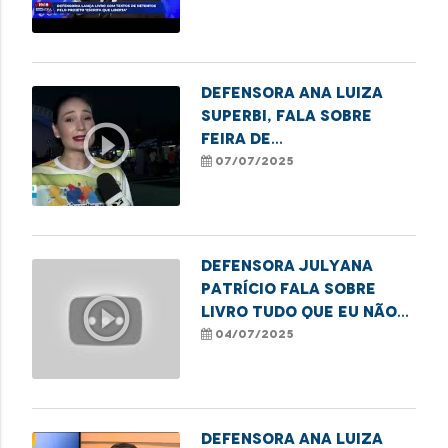
destaca
ressocialização de
mulheres que cumprem
pena
Defensora Ana Luiza
Superbi, fala sobre
play_circle_outline
feira de
empreendedorismo
07/07/2025
promovida pela DPE/MA
em Imperatriz
Defensora Julyana
Patrício fala sobre
play_circle_outline
livro Tudo Que Eu Não
Disse, do projeto
04/07/2025
Escrita que Liberta.
Defensora Ana Luiza