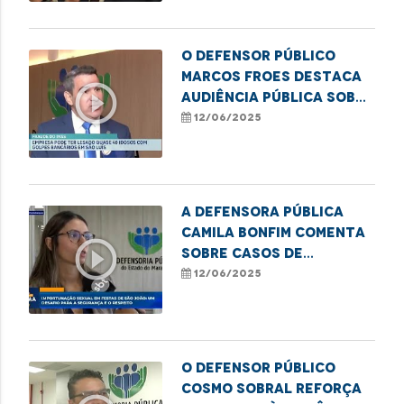
O defensor público
Marcos Froes destaca
play_circle_outline
audiência pública sobre
fraudes bancárias
12/06/2025
contra idosos
A defensora pública
Camila Bonfim comenta
play_circle_outline
sobre casos de
importunação sexual
12/06/2025
em festas juninas
O defensor público
Cosmo Sobral reforça