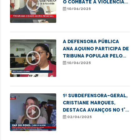
play_circle_outline
o combate à violência
contra a pessoa idosa
10/06/2025
A defensora pública
Ana Aquino participa de
play_circle_outline
Tribuna Popular pelo
Mês do Orgulho LGBT+
10/06/2025
em Imperatriz.
1ª Subdefensora-geral,
Cristiane Marques,
play_circle_outline
destaca avanços no 1°
Encontro de
02/06/2025
Legisladoras na ALEMA