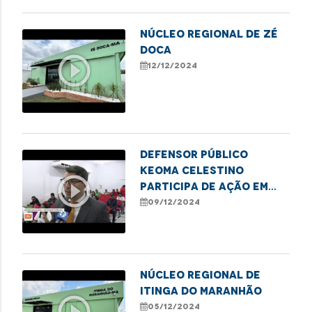
NÚCLEO REGIONAL DE ZÉ
DOCA
play_circle_outline
12/12/2024
Defensor público
Keoma Celestino
play_circle_outline
participa de ação em
alusão ao Dia
09/12/2024
Internacional das
Pessoas com
Deficiência, em Caxias
NÚCLEO REGIONAL DE
ITINGA DO MARANHÃO
play_circle_outline
05/12/2024