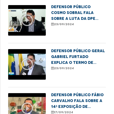
Defensor público
Cosmo Sobral fala
play_circle_outline
sobre a luta da DPE
pela garantia de
23/09/2024
acessibilidade
Defensor público geral
Gabriel Furtado
play_circle_outline
explica o termo de
cooperação entre
23/09/2024
TJMA, o MP e a DPE
Defensor público Fábio
Carvalho fala sobre a
play_circle_outline
14ª Exposição de
Desenhos Afro,
17/09/2024