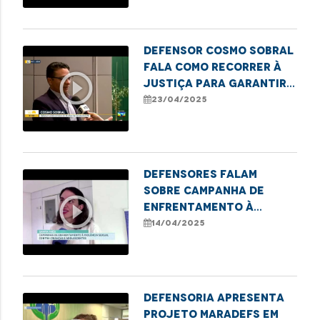
DPE/MA
Defensor Cosmo Sobral
fala como recorrer à
play_circle_outline
Justiça para garantir
seus direitos na área
23/04/2025
da saúde
Defensores falam
sobre Campanha de
play_circle_outline
Enfrentamento à
Violência Sexual
14/04/2025
contra Crianças em
Santa Inês
Defensoria apresenta
projeto MaraDefs em