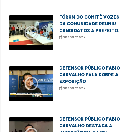
Fórum do Comitê Vozes
da Comunidade reuniu
play_circle_outline
candidatos a Prefeito
para debate,
30/09/2024
juntamente à DPE-MA.
Defensor público Fabio
Carvalho fala sobre a
play_circle_outline
exposição
30/09/2024
Defensor público Fabio
Carvalho destaca a