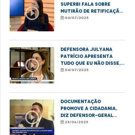
Superbi fala sobre
play_circle_outline
mutirão de retificação
de nome e sexo em
04/07/2025
Imperatriz
Defensora Julyana
Patrício apresenta
play_circle_outline
Tudo Que Eu Não Disse,
livro do projeto
04/07/2025
Escrita que Liberta
Documentação
promove a cidadania,
play_circle_outline
diz defensor-geral
Gabriel Furtado sobre
23/06/2025
mutirão de registros