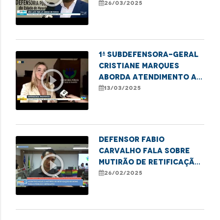
casos de áreas de risco
26/03/2025
na capital
1ª Subdefensora-geral
Cristiane Marques
play_circle_outline
aborda atendimento a
mulheres vítimas de
13/03/2025
violência doméstica
Defensor Fabio
Carvalho fala sobre
play_circle_outline
Mutirão de Retificação
que garante direitos
26/02/2025
LGBTQIAPN+