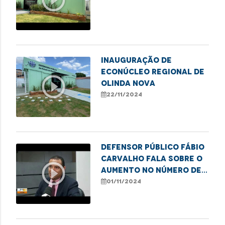
Inauguração de
Econúcleo Regional de
play_circle_outline
Olinda Nova
22/11/2024
Defensor público Fábio
Carvalho fala sobre o
play_circle_outline
aumento no número de
pessoas em situação de
01/11/2024
rua, em Imperatriz.