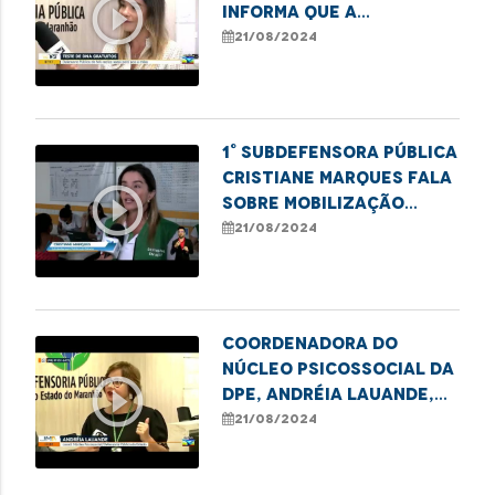
play_circle_outline
informa que a
Defensoria Pública
21/08/2024
está realizando exames
de DNA
1° Subdefensora Pública
Cristiane Marques fala
play_circle_outline
sobre mobilização
realizada na Cidade
21/08/2024
Olímpica
Coordenadora do
Núcleo Psicossocial da
play_circle_outline
DPE, Andréia Lauande,
fala sobre a população
21/08/2024
de rua no Brasil