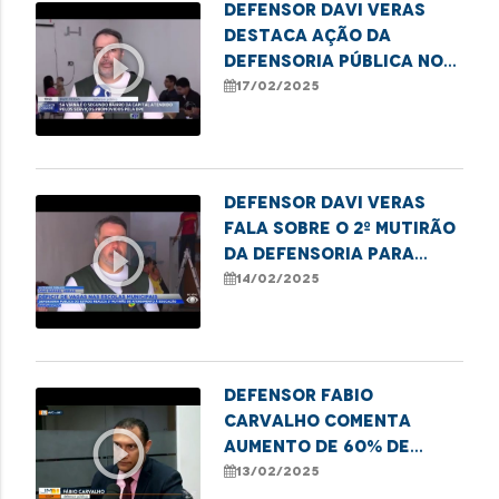
Defensor Davi Veras
destaca ação da
play_circle_outline
Defensoria Pública no
Mutirão de matrícula
17/02/2025
escolar em São Luís
Defensor Davi Veras
fala sobre o 2º mutirão
play_circle_outline
da Defensoria para
déficit de vagas em SL
14/02/2025
Defensor Fabio
Carvalho comenta
play_circle_outline
aumento de 60% de
moradores de rua e
13/02/2025
vulneráveis em