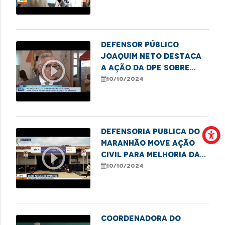
Defensor público
Joaquim Neto destaca
play_circle_outline
a ação da DPE sobre
direitos de pessoas
10/10/2024
com deficiência
Defensoria Publica do
Maranhão move ação
play_circle_outline
civil para melhoria das
UBS de Imperatriz
10/10/2024
Coordenadora do