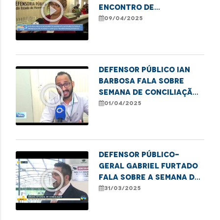
play_circle_outline
Encontro de
Comunicadores
09/04/2025
DEFENSOR PÚBLICO IAN
BARBOSA FALA SOBRE
play_circle_outline
SEMANA DE CONCILIAÇÃO
EM PRESIDENTE DUTRA
01/04/2025
Defensor público-
geral Gabriel Furtado
play_circle_outline
fala sobre a Semana de
Conciliação
31/03/2025