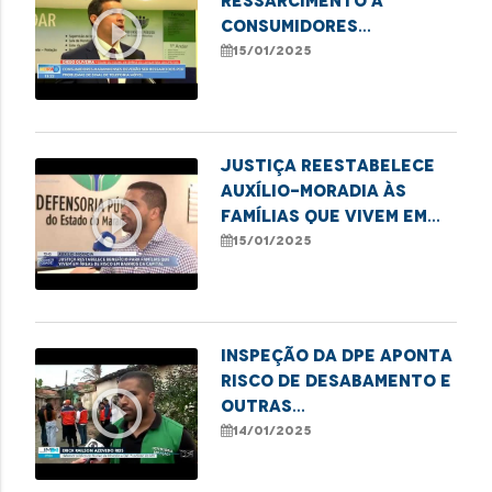
ressarcimento a
play_circle_outline
consumidores
maranhenses por
15/01/2025
falhas no sinal da Vivo
em 2021 e 2022
Justiça reestabelece
auxílio-moradia às
play_circle_outline
famílias que vivem em
áreas de risco em
15/01/2025
bairros de São Luís
Inspeção da DPE aponta
risco de desabamento e
play_circle_outline
outras
irregularidades em
14/01/2025
residências da Vila
Isabel