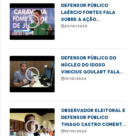
Defensor público
Laércio Fontes fala
play_circle_outline
sobre a ação
"Caravana Fome e Sede
25/10/2024
de Justiça", em São Luís
Defensor público do
Núcleo do Idoso
play_circle_outline
Vinicius Goulart fala
sobre a violência
15/10/2024
contra a pessoa idosa.
Observador eleitoral e
defensor público
play_circle_outline
Thiago Castro comenta
sobre as eleições
10/10/2024