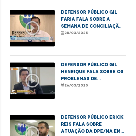
Defensor público Gil
Faria fala sobre a
play_circle_outline
Semana de Conciliação
2025
28/03/2025
Defensor público Gil
Henrique fala sobre os
play_circle_outline
problemas de
acessibilidade nos
26/03/2025
ônibus de São Luís
Defensor público Erick
Reis fala sobre
play_circle_outline
atuação da DPE/MA em