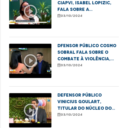
CIAPVI, Isabel Lopizic,
play_circle_outline
fala sobre a
programação do Dia
03/10/2024
Internacional do Idoso.
Dfensor público Cosmo
Sobral fala sobre o
play_circle_outline
combate à violência,
especialmente no dia em
03/10/2024
alusão ao Dia Nacional
da Pessoa Idosa.
Defensor público
Vinicius Goulart,
play_circle_outline
titular do Núcleo do
Idoso, fala sobre
03/10/2024
formas de combate ao
etarismo.