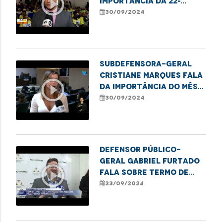
play_circle_outline
importância da 22ª
Semana do Idoso, em
30/09/2024
Imperatriz.
Subdefensora-geral
Cristiane Marques fala
play_circle_outline
da importância do mês
das pessoas com
30/09/2024
deficiência.
Defensor público-
geral Gabriel Furtado
play_circle_outline
fala sobre termo de
cooperação com a
23/09/2024
Corregedoria Geral do
MA