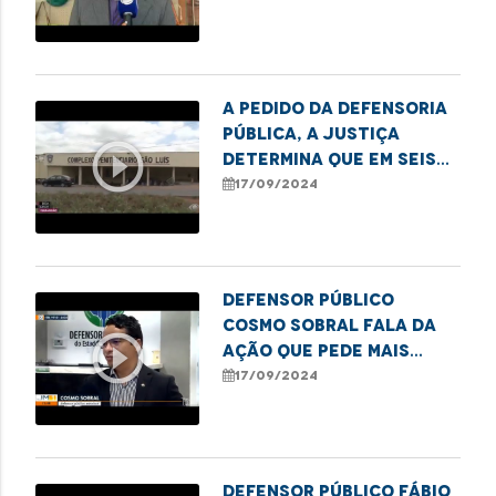
realizada pelo Centro
Cultural Tatajuba e
CEIRI de Imperatriz
A pedido da Defensoria
Pública, a Justiça
play_circle_outline
determina que em seis
meses, o Estado deve
17/09/2024
promover melhorias no
Complexo Penitenciário
de Pedrinhas.
Defensor público
Cosmo Sobral fala da
play_circle_outline
ação que pede mais
leitos para cirurgias
17/09/2024
cardiovasculares em
São Luís.
Defensor público Fábio