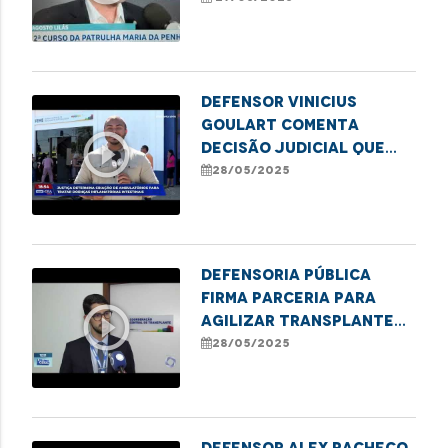
Penha
Defensor Vinicius
Goulart comenta
play_circle_outline
decisão judicial que
determina atendimento
28/05/2025
a pacientes com
doenças inflamatórias
intestinais
Defensoria Pública
firma parceria para
play_circle_outline
agilizar transplantes
no Maranhão
28/05/2025
Defensor Alex Pacheco