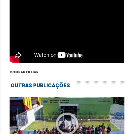
Compartilhar:
Outras Publicações
play_circle_outline