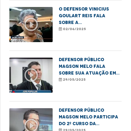
O Defensor Vinicius
Goulart Reis fala
play_circle_outline
sobre a
conscientização no
02/06/2025
Junho Violeta
Defensor público
Magson Melo fala
play_circle_outline
sobre sua atuação em
Juri Popular
29/05/2025
Defensor público
Magson Melo participa
play_circle_outline
do 2º curso da
Patrulha Maria da
29/05/2025