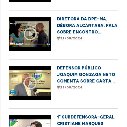
Registro
Diretora da DPE-MA,
Débora Alcântara, fala
play_circle_outline
sobre Encontro
Estadual para
29/08/2024
Erradicar o Sub-
Registro
Defensor Público
Joaquim Gonzaga Neto
play_circle_outline
comenta sobre carta
aberta da UNICEF
28/08/2024
1° Subdefensora-geral
Cristiane Marques