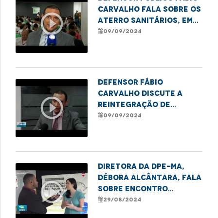
Carvalho fala sobre os
play_circle_outline
Aterro Sanitários, em
debate no IFMA de
09/09/2024
Imperatriz
Defensor Fábio
Carvalho discute a
play_circle_outline
reintegração de
crianças com autismo
09/09/2024
nas escolas de
Imperatriz
Diretora da DPE-MA,
Débora Alcântara, fala
play_circle_outline
sobre Encontro
Estadual para
29/08/2024
Erradicar o Sub-