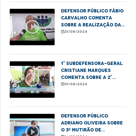
Defensor público Fábio
Carvalho comenta
play_circle_outline
sobre a realização da
edição do programa
21/08/2024
1° Subdefensora-geral
Cristiane Marques
play_circle_outline
comenta sobre a 2°
edição do projeto Te
19/08/2024
Alui Mulher
Defensor público
Adriano Oliveira sobre
play_circle_outline
o 3º Mutirão de