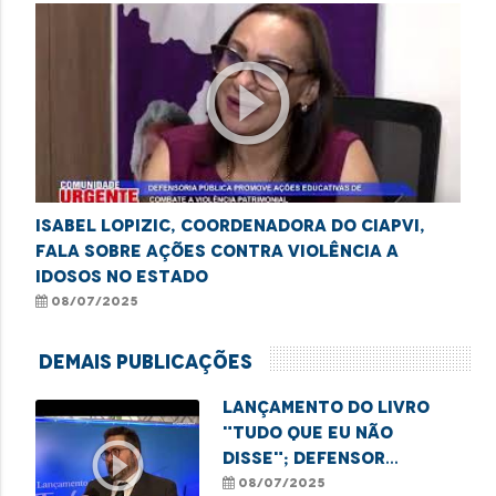
play_circle_outline
Isabel Lopizic, coordenadora do CIAPVI,
fala sobre ações contra violência a
idosos no estado
08/07/2025
Demais Publicações
Lançamento do livro
"Tudo que eu não
play_circle_outline
disse"; defensor
Gabriel Furtado
08/07/2025