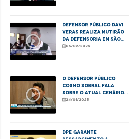
Imperatriz
Defensor público Davi
Veras realiza mutirão
play_circle_outline
da Defensoria em São
Luís para matrículas
05/02/2025
escolares
O defensor público
Cosmo sobral fala
play_circle_outline
sobre o atual cenário
de saúde mental
24/01/2025
Maranhense
DPE garante