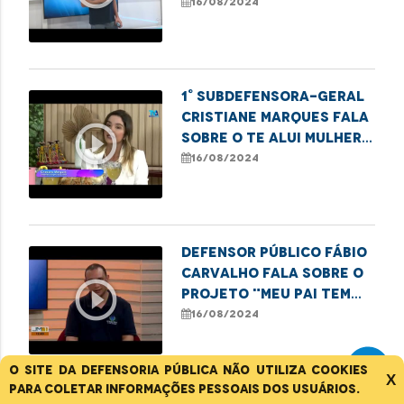
Registro de
16/08/2024
Paternidade, em
Imperatriz.
1° Subdefensora-geral
Cristiane Marques fala
play_circle_outline
sobre o Te Alui Mulher
ao Programa Café com
16/08/2024
Notícia.
Defensor público Fábio
Carvalho fala sobre o
play_circle_outline
projeto "Meu Pai tem
Nome"
16/08/2024
O site da Defensoria Pública não utiliza cookies
X
para coletar informações pessoais dos usuários.