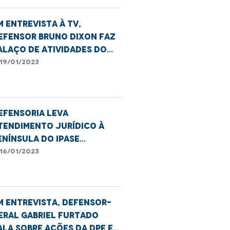
m entrevista à TV,
efensor Bruno Dixon faz
alaço de atividades do
úcleo de Execução Penal
19/01/2023
a DPE
efensoria leva
tendimento jurídico à
enínsula do Ipase
urante ação social
16/01/2023
m entrevista, defensor-
eral Gabriel Furtado
ala sobre ações da DPE e