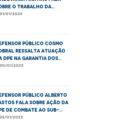
obre o trabalho da
nstituição em combate a
31/01/2023
ransfobia
efensor público Cosmo
obral ressalta atuação
a DPE na garantia dos
ireitos dos idosos
30/01/2023
efensor público Alberto
astos fala sobre ação da
PE de combate ao sub-
egistro no Maranhão
25/01/2023