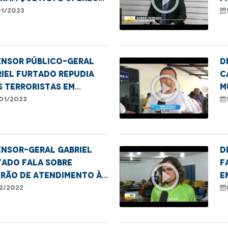
stência jurídica
p
01/2023
tuita
ensor público-geral
D
iel Furtado repudia
C
play_circle_outline
 terroristas em
m
ília
P
01/2023
ensor-Geral Gabriel
D
tado fala sobre
f
play_circle_outline
irão de atendimento à
e
oa em situação de rua
e
12/2022
mperatriz