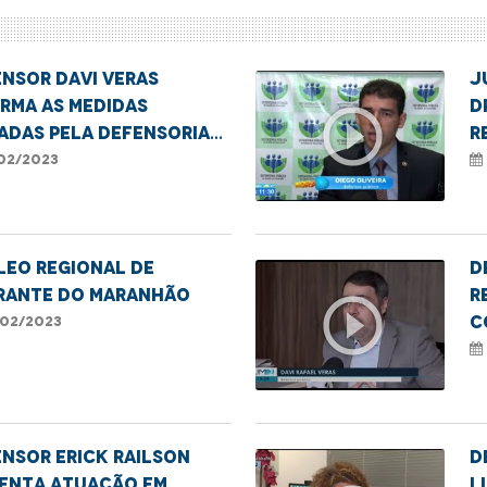
nsor Davi Veras
J
rma as medidas
D
play_circle_outline
adas pela Defensoria
R
asos de estupro de
N
02/2023
nerável
LEO REGIONAL DE
D
RANTE DO MARANHÃO
r
play_circle_outline
c
02/2023
c
a
nsor Erick Railson
D
enta atuação em
L