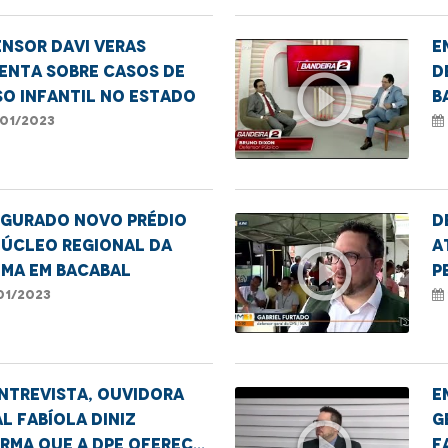
nsor Davi Veras
E
enta sobre casos de
d
play_circle_outline
o infantil no estado
b
N
01/2023
d
ugurado novo prédio
D
Núcleo Regional da
a
play_circle_outline
-MA em Bacabal
P
d
01/2023
ntrevista, ouvidora
E
l Fabíola Diniz
g
play_circle_outline
rma que a DPE oferece
f