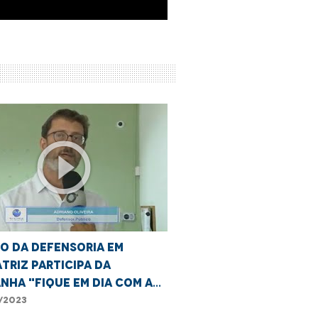
play_circle_outline
o da Defensoria em
triz participa da
nha "Fique em dia com a
"
/2023