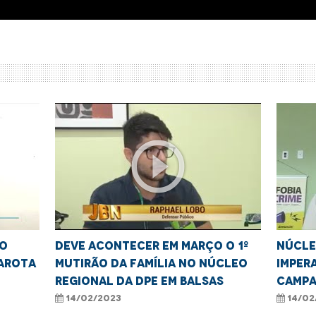
play_circle_outline
co
Deve acontecer em Março o 1º
Núcle
arota
mutirão da família no Núcleo
Impera
Regional da DPE em Balsas
campa
Caema
14/02/2023
14/02