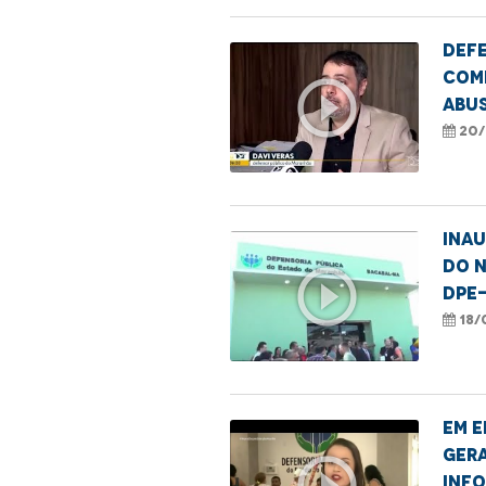
Defe
com
play_circle_outline
abus
20/
Ina
do 
play_circle_outline
DPE
18/
Em e
gera
play_circle_outline
info