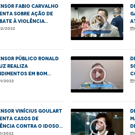
ensor Fabio Carvalho
D
enta sobre ação de
G
play_circle_outline
ate à violência
a
tra a mulher em
g
12/2022
ratriz
p
ensor público Ronald
D
uz realiza
s
play_circle_outline
ndimentos em Bom
c
s da Selva - MA
11/2022
nsor Vinícius Goulart
D
enta casos de
M
play_circle_outline
ência contra o idoso
d
estado.
d
11/2022