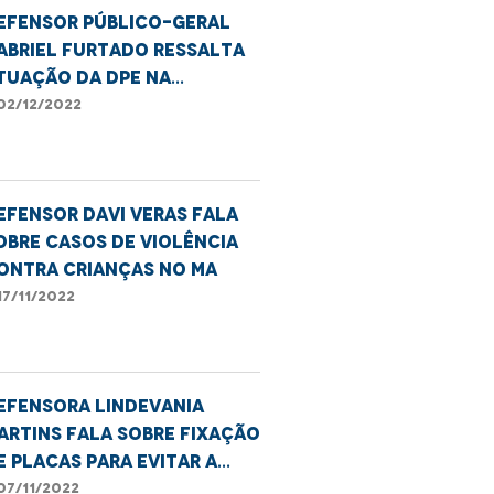
efensor Público-Geral
abriel Furtado ressalta
tuação da DPE na
arantia dos direitos das
02/12/2022
essoas com deficiência
efensor Davi Veras fala
obre casos de violência
ontra crianças no MA
17/11/2022
efensora Lindevania
artins fala sobre fixação
e placas para evitar a
iscriminação contra
07/11/2022