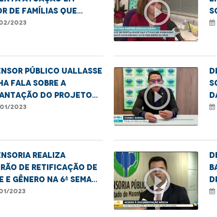
play_circle_outline
r de famílias que
s
dem em áreas de risco
i
02/2023
apital
t
ensor público Uallasse
D
a fala sobre a
S
play_circle_outline
lantação do projeto
d
anhão Verde em Bela
d
01/2023
a
nsoria realiza
D
rão de retificação de
B
play_circle_outline
 e gênero na 6ª Semana
D
isibilidade trans
r
01/2023