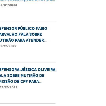
erspectivas para 2023
13/01/2023
efensor público Fabio
arvalho fala sobre
utirão para atender
opRua em Imperatriz
12/12/2022
efensora Jéssica Oliveira
ala sobre mutirão de
missão de CPF para
studantes de Imperatriz
07/12/2022