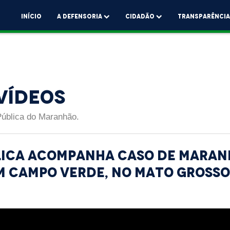
Início
A Defensoria
Cidadão
Transparênci
Vídeos
Pública do Maranhão.
lica acompanha caso de maran
m Campo Verde, no Mato Grosso