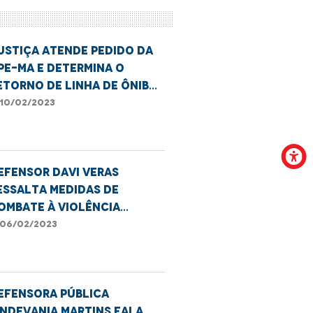
USTIÇA ATENDE PEDIDO DA
PE-MA E DETERMINA O
ETORNO DE LINHA DE ÔNIBUS
O BAIRRO JOÃO DE DEUS
10/02/2023
efensor Davi Veras
essalta medidas de
ombate à violência
ontra crianças e
06/02/2023
dolescentes
efensora pública
indevania Martins fala