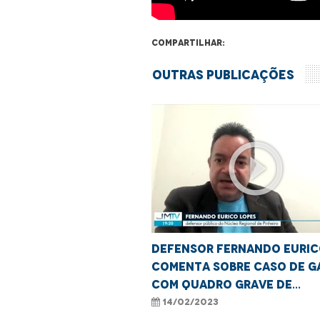
Compartilhar:
Outras Publicações
play_circle_outline
Defensor Fernando Euri
comenta sobre caso de g
com quadro grave de
desnutrição em Pinheiro
14/02/2023