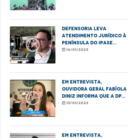
Defensoria leva
atendimento jurídico à
play_circle_outline
Península do Ipase
durante ação social
16/01/2023
Em entrevista,
ouvidora geral Fabíola
play_circle_outline
Diniz informa que a DPE
oferece assistência
13/01/2023
jurídica gratuita
Em entrevista,