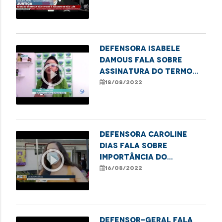
matar mãe e filha
Defensora Isabele
Damous fala sobre
play_circle_outline
assinatura do termo
que garante o direito à
18/08/2022
saúde em Santa Inês
Defensora Caroline
Dias fala sobre
play_circle_outline
importância do
combate à violência
16/08/2022
contra a mulher em
Imperatriz
DEFENSOR-GERAL FALA