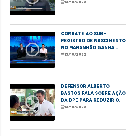
sub-registro da DPE de
13/10/2022
Imperatriz
Combate ao sub-
registro de nascimento
play_circle_outline
no Maranhão ganha
destaque no Jornal
13/10/2022
Nacional
Defensor Alberto
Bastos fala sobre ação
play_circle_outline
da DPE para reduzir o
sub-registro civil em
13/10/2022
Belágua