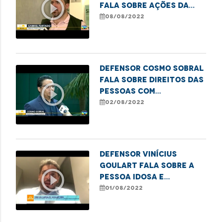
play_circle_outline
fala sobre ações da
Carreta dos Direitos
08/08/2022
Defensor Cosmo Sobral
fala sobre direitos das
play_circle_outline
pessoas com
deficiência em relação
02/08/2022
a planos de saúde
Defensor Vinícius
Goulart fala sobre a
play_circle_outline
pessoa idosa e
atividades laborais
01/08/2022