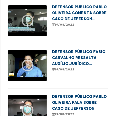
infantil
Defensor Público Pablo
Oliveira comenta sobre
play_circle_outline
caso de Jeferson
Serpa, condenado a 56
19/08/2022
anos de reclusão
Defensor Público Fabio
Carvalho ressalta
play_circle_outline
auxílio jurídico
oferecido pela DPE
19/08/2022
para pessoas em
situação de rua em
Imperatriz
Defensor Público Pablo
Oliveira fala sobre
play_circle_outline
caso de Jefferson
Serpa, acusado de
19/08/2022