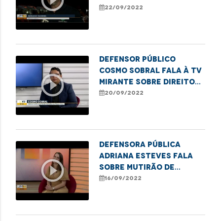
para os
22/09/2022
empreendedores em
Imperatriz
Defensor público
Cosmo Sobral fala à TV
play_circle_outline
Mirante sobre direitos
dos idosos
20/09/2022
Defensora pública
Adriana Esteves fala
play_circle_outline
sobre mutirão de
retificação de nome em
16/09/2022
Açailândia