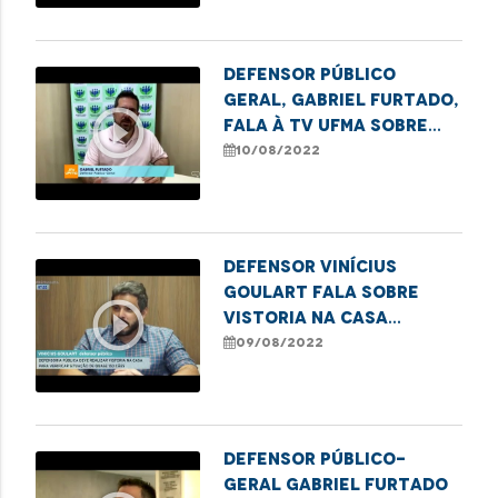
Defensor Público
Geral, Gabriel Furtado,
play_circle_outline
fala à TV UFMA sobre
campanhas de incentivo
10/08/2022
ao reconhecimento de
paternidade no
Maranhão
Defensor Vinícius
Goulart fala sobre
play_circle_outline
vistoria na Casa
Camélia Rosa
09/08/2022
Defensor Público-
Geral Gabriel Furtado