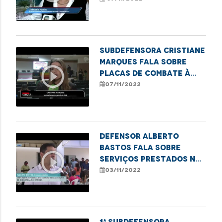
contra LGBTs
Subdefensora Cristiane
Marques fala sobre
play_circle_outline
placas de combate à
violência de gênero na
07/11/2022
DPE
Defensor Alberto
Bastos fala sobre
play_circle_outline
serviços prestados na
ação da carreta dos
03/11/2022
direitos na Raposa
1ª Subdefensora