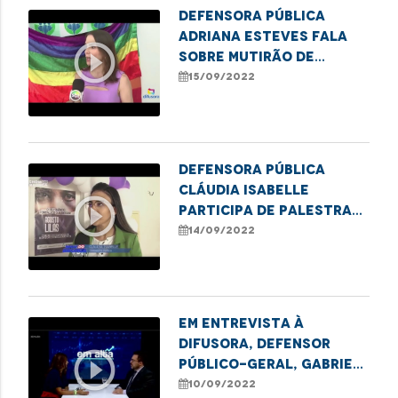
Defensora Pública
Adriana Esteves fala
play_circle_outline
sobre mutirão de
retificação de nomes
15/09/2022
social e gênero para
pessoas trans em
Açailândia.
Defensora pública
Cláudia Isabelle
play_circle_outline
participa de palestra
em Alusão ao Agosto
14/09/2022
Lilás, em Santa Inês
Em entrevista à
Difusora, defensor
play_circle_outline
público-geral, Gabriel
Furtado, fala sobre
10/09/2022