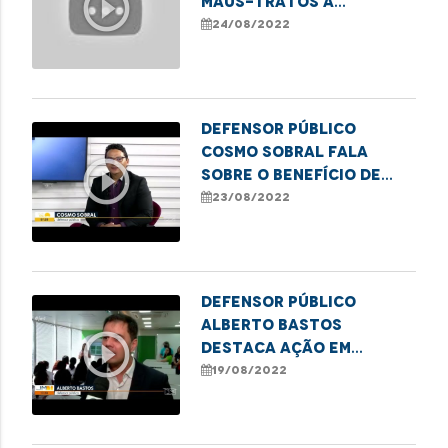
play_circle_outline
MAUS-TRATOS A
CRIANÇAS NO MARANHÃO
24/08/2022
Defensor Público
Cosmo Sobral fala
play_circle_outline
sobre o Benefício de
Prestação Continuada
23/08/2022
Defensor Público
Alberto Bastos
play_circle_outline
destaca ação em
escola pública que
19/08/2022
marcou o lançamento
da campanha da DPE de
combate à violência