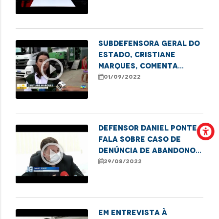
projeto Maranhão
Verde
Subdefensora Geral do
Estado, Cristiane
play_circle_outline
Marques, comenta
sobre a ação da
01/09/2022
Carreta dos Direitos
na Cidade Operária
Defensor Daniel Ponte
fala sobre caso de
play_circle_outline
denúncia de abandono e
sequestro em Caxias
29/08/2022
Em entrevista à