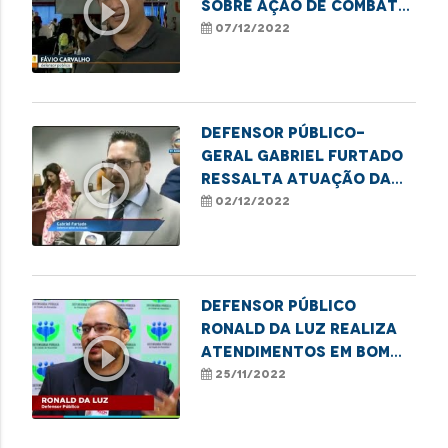
play_circle_outline
sobre ação de combate
à violência contra a
07/12/2022
mulher em Imperatriz
Defensor Público-
Geral Gabriel Furtado
play_circle_outline
ressalta atuação da
DPE na garantia dos
02/12/2022
direitos das pessoas
com deficiência
Defensor público
Ronald da Luz realiza
play_circle_outline
atendimentos em Bom
Jesus da Selva - MA
25/11/2022