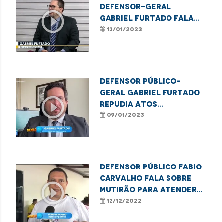
defensor-geral
play_circle_outline
Gabriel Furtado fala
sobre ações da DPE e
13/01/2023
perspectivas para 2023
Defensor público-
geral Gabriel Furtado
play_circle_outline
repudia atos
terroristas em Brasília
09/01/2023
Defensor público Fabio
Carvalho fala sobre
play_circle_outline
mutirão para atender
PopRua em Imperatriz
12/12/2022