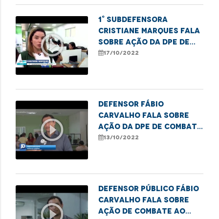
1° Subdefensora
Cristiane Marques fala
play_circle_outline
sobre ação da DPE de
combate ao sub-
17/10/2022
registro no Maranhão
Defensor Fábio
Carvalho fala sobre
play_circle_outline
ação da DPE de combate
ao sub-registro civil
13/10/2022
em Imperatriz
Defensor público Fábio
Carvalho fala sobre
play_circle_outline
ação de combate ao