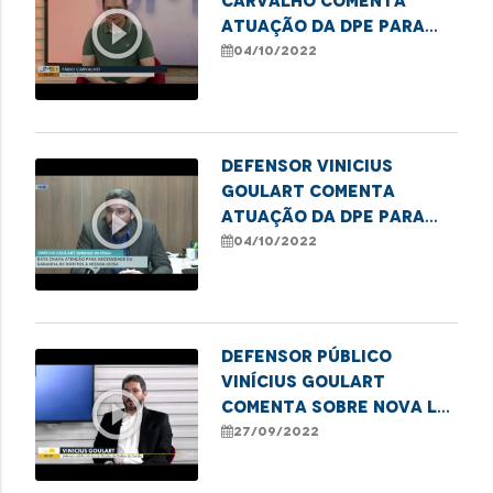
Carvalho comenta
play_circle_outline
atuação da DPE para
garantir direitos dos
04/10/2022
idosos no MA
Defensor Vinicius
Goulart comenta
play_circle_outline
atuação da DPE para
garantir direitos dos
04/10/2022
idosos no MA
Defensor público
Vinícius Goulart
play_circle_outline
comenta sobre nova lei
referente ao rol
27/09/2022
taxativo da ANS