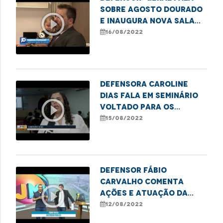
SOBRE AGOSTO DOURADO
play_circle_outline
E INAUGURA NOVA SALA
DE AMAMENTAÇÃO
16/08/2022
Defensora Caroline
Dias fala em seminário
play_circle_outline
voltado para os
direitos das mulheres
15/08/2022
trans em Imperatriz
Defensor Fábio
Carvalho comenta
play_circle_outline
ações e atuação da
DPE-MA em Imperatriz
12/08/2022