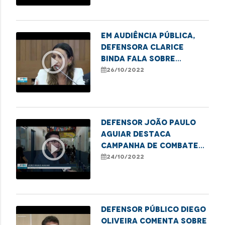
Em audiência pública,
defensora Clarice
play_circle_outline
Binda fala sobre
questão das carroças
26/10/2022
em São Luís
Defensor João Paulo
Aguiar destaca
play_circle_outline
campanha de combate
ao sub-registro em
24/10/2022
Imperatriz
Defensor público Diego
Oliveira comenta sobre