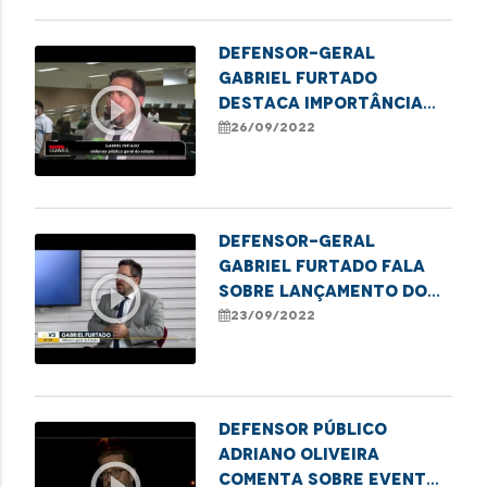
Defensor-geral
Gabriel Furtado
play_circle_outline
destaca importância
do registro de
26/09/2022
nascimento
Defensor-geral
Gabriel Furtado fala
play_circle_outline
sobre lançamento do
Plano para
23/09/2022
erradicação do sub-
registro de nascimento
Defensor Público
Adriano Oliveira
play_circle_outline
comenta sobre evento