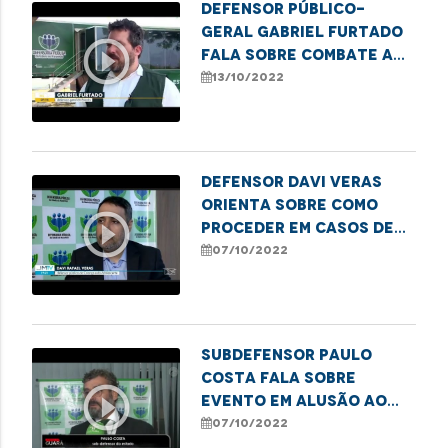
Defensor público-
geral Gabriel Furtado
play_circle_outline
fala sobre combate ao
sub-registro no
13/10/2022
Maranhão
Defensor Davi Veras
orienta sobre como
play_circle_outline
proceder em casos de
violência sexual
07/10/2022
contra crianças
Subdefensor Paulo
Costa fala sobre
play_circle_outline
evento em alusão ao
Dia Nacional do Idoso
07/10/2022