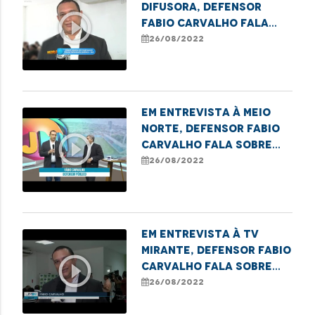
Difusora, Defensor
play_circle_outline
Fabio Carvalho fala
sobre termo de
26/08/2022
cooperação em
Imperatriz
Em entrevista à Meio
Norte, Defensor Fabio
play_circle_outline
Carvalho fala sobre
termo de cooperação
26/08/2022
em Imperatriz
Em entrevista à TV
Mirante, Defensor Fabio
play_circle_outline
Carvalho fala sobre
termo de cooperação
26/08/2022
firmado em Imperatriz