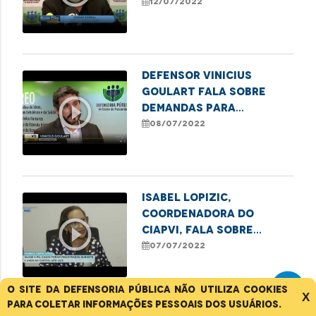
leitos de UTI
12/07/2022
Defensor Vinicius
Goulart fala sobre
play_circle_outline
demandas para
transferência para
08/07/2022
leitos de terapia
intensiva
Isabel Lopizic,
coordenadora do
play_circle_outline
Ciapvi, fala sobre
casos de violência
07/07/2022
contra o idoso na
Grande Ilha
O site da Defensoria Pública não utiliza cookies
X
para coletar informações pessoais dos usuários.