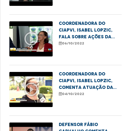
Coordenadora do
Ciapvi, Isabel Lopzic,
play_circle_outline
fala sobre ações da
Semana do Idoso
06/10/2022
Coordenadora do
Ciapvi, Isabel Lopzic,
play_circle_outline
comenta atuação da
DPE para garantir
04/10/2022
direitos dos idosos no
MA
Defensor Fábio