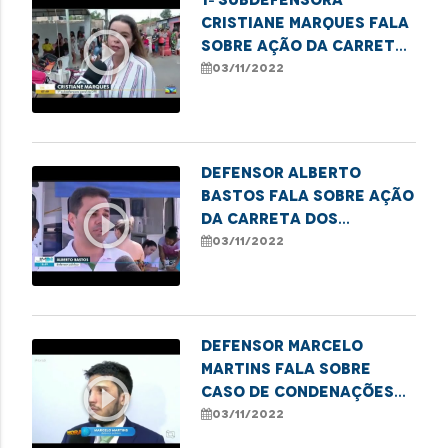
Cristiane Marques fala
play_circle_outline
sobre ação da carreta
dos direitos na Raposa
03/11/2022
Defensor Alberto
Bastos fala sobre ação
play_circle_outline
da carreta dos
direitos na Raposa
03/11/2022
Defensor Marcelo
Martins fala sobre
play_circle_outline
caso de condenações
por assassinato em
03/11/2022
Bacabal