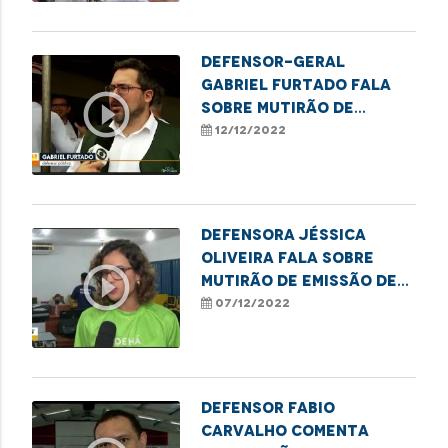
Defensor-Geral
Gabriel Furtado fala
play_circle_outline
sobre mutirão de
atendimento à pessoa
12/12/2022
em situação de rua em
Imperatriz
Defensora Jéssica
Oliveira fala sobre
play_circle_outline
mutirão de emissão de
CPF para estudantes de
07/12/2022
Imperatriz
Defensor Fabio
Carvalho comenta