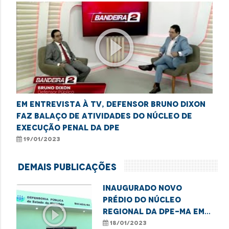
play_circle_outline
Em entrevista à TV, defensor Bruno Dixon
faz balaço de atividades do Núcleo de
Execução Penal da DPE
19/01/2023
Demais Publicações
Inaugurado novo
prédio do Núcleo
play_circle_outline
Regional da DPE-MA em
Bacabal
18/01/2023