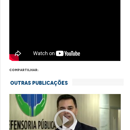
Compartilhar:
Outras Publicações
play_circle_outline