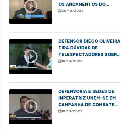
play_circle_outline
os andamentos do
processo contra a Vivo
20/10/2022
Defensor Diego Oliveira
tira dúvidas de
play_circle_outline
telespectadores sobre
direito do consumidor
18/10/2022
Defensoria e SEDES de
Imperatriz unem-se em
play_circle_outline
campanha de combate
ao sub-registro
18/10/2022