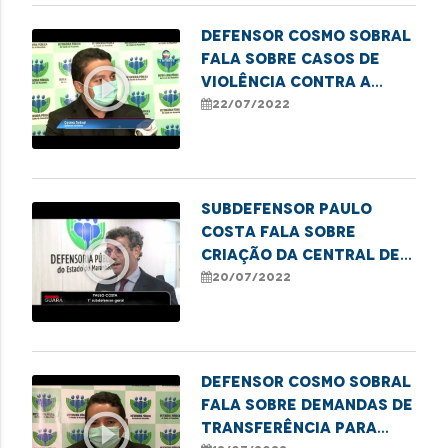
Defensor Cosmo Sobral
fala sobre casos de
play_circle_outline
violência contra a
pessoa idosa
22/07/2022
Subdefensor Paulo
Costa fala sobre
play_circle_outline
criação da Central de
Regulação de Vagas
20/07/2022
Prisionais no MA
Defensor Cosmo Sobral
fala sobre demandas de
play_circle_outline
transferência para