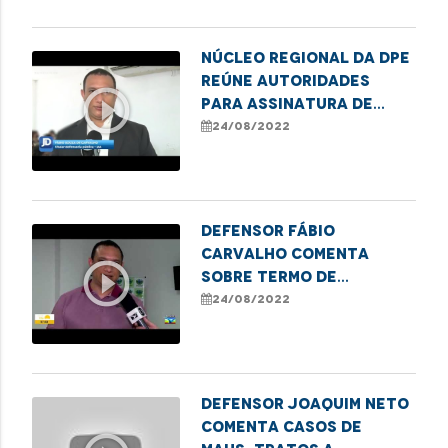
Núcleo Regional da DPE
reúne autoridades
play_circle_outline
para assinatura de
Termo de Cooperação
24/08/2022
em Imperatriz
Defensor Fábio
Carvalho comenta
play_circle_outline
sobre termo de
cooperação que
24/08/2022
beneficia pessoas em
situação de rua
DEFENSOR JOAQUIM NETO
COMENTA CASOS DE