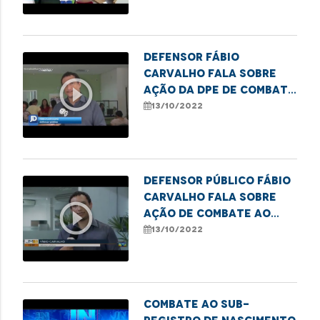
Defensor Fábio
Carvalho fala sobre
play_circle_outline
ação da DPE de combate
ao sub-registro civil
13/10/2022
em Imperatriz
Defensor público Fábio
Carvalho fala sobre
play_circle_outline
ação de combate ao
sub-registro da DPE de
13/10/2022
Imperatriz
Combate ao sub-