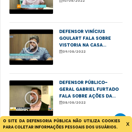
campanhas de incentivo
10/08/2022
ao reconhecimento de
paternidade no
Maranhão
Defensor Vinícius
Goulart fala sobre
play_circle_outline
vistoria na Casa
Camélia Rosa
09/08/2022
Defensor Público-
Geral Gabriel Furtado
play_circle_outline
fala sobre ações da
Carreta dos Direitos
08/08/2022
O site da Defensoria Pública não utiliza cookies
X
para coletar informações pessoais dos usuários.