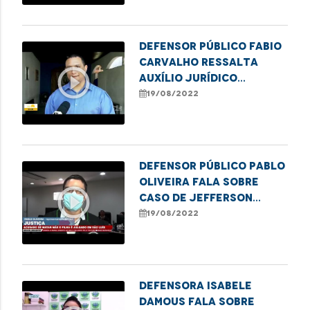
Defensor Público Fabio
Carvalho ressalta
play_circle_outline
auxílio jurídico
oferecido pela DPE
19/08/2022
para pessoas em
situação de rua em
Imperatriz
Defensor Público Pablo
Oliveira fala sobre
play_circle_outline
caso de Jefferson
Serpa, acusado de
19/08/2022
matar mãe e filha
Defensora Isabele
Damous fala sobre