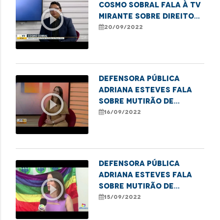
Cosmo Sobral fala à TV
play_circle_outline
Mirante sobre direitos
dos idosos
20/09/2022
Defensora pública
Adriana Esteves fala
play_circle_outline
sobre mutirão de
retificação de nome em
16/09/2022
Açailândia
Defensora Pública
Adriana Esteves fala
play_circle_outline
sobre mutirão de
retificação de nomes
15/09/2022
social e gênero para
pessoas trans em