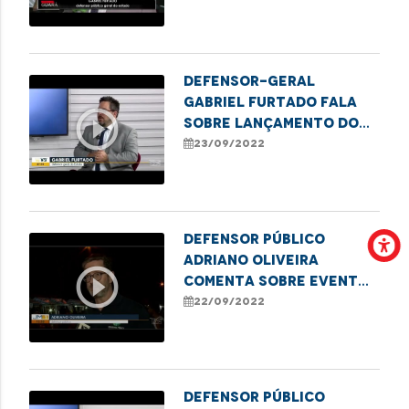
nascimento
Defensor-geral
Gabriel Furtado fala
play_circle_outline
sobre lançamento do
Plano para
23/09/2022
erradicação do sub-
registro de nascimento
Defensor Público
Adriano Oliveira
play_circle_outline
comenta sobre evento
para os
22/09/2022
empreendedores em
Imperatriz
Defensor público