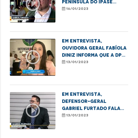
play_circle_outline
Península do Ipase
durante ação social
16/01/2023
Em entrevista,
ouvidora geral Fabíola
play_circle_outline
Diniz informa que a DPE
oferece assistência
13/01/2023
jurídica gratuita
Em entrevista,
defensor-geral
play_circle_outline
Gabriel Furtado fala
sobre ações da DPE e
13/01/2023
perspectivas para 2023