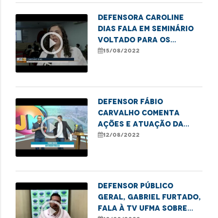
Defensora Caroline
Dias fala em seminário
play_circle_outline
voltado para os
direitos das mulheres
15/08/2022
trans em Imperatriz
Defensor Fábio
Carvalho comenta
play_circle_outline
ações e atuação da
DPE-MA em Imperatriz
12/08/2022
Defensor Público
Geral, Gabriel Furtado,
play_circle_outline
fala à TV UFMA sobre