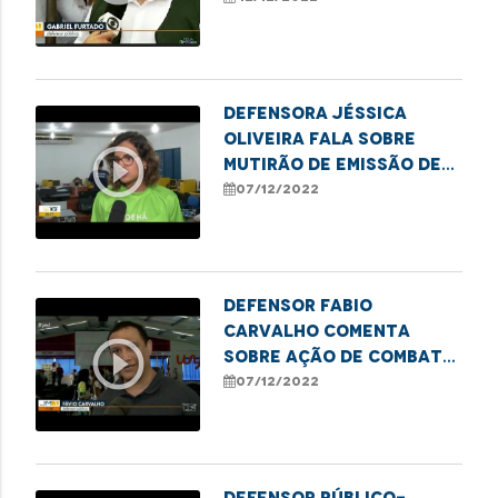
em situação de rua em
Imperatriz
Defensora Jéssica
Oliveira fala sobre
play_circle_outline
mutirão de emissão de
CPF para estudantes de
07/12/2022
Imperatriz
Defensor Fabio
Carvalho comenta
play_circle_outline
sobre ação de combate
à violência contra a
07/12/2022
mulher em Imperatriz
Defensor Público-