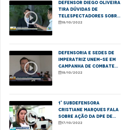
Defensor Diego Oliveira
tira dúvidas de
play_circle_outline
telespectadores sobre
direito do consumidor
18/10/2022
Defensoria e SEDES de
Imperatriz unem-se em
play_circle_outline
campanha de combate
ao sub-registro
18/10/2022
1° Subdefensora
Cristiane Marques fala
play_circle_outline
sobre ação da DPE de
combate ao sub-
17/10/2022
registro no Maranhão