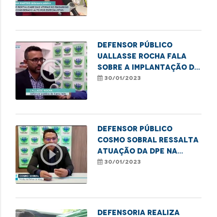
a transfobia
Defensor público
Uallasse Rocha fala
play_circle_outline
sobre a implantação do
projeto Maranhão
30/01/2023
Verde em Bela Vista
Defensor público
Cosmo Sobral ressalta
play_circle_outline
atuação da DPE na
garantia dos direitos
30/01/2023
dos idosos
Defensoria realiza