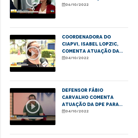
Semana do Idoso
06/10/2022
Coordenadora do
Ciapvi, Isabel Lopzic,
play_circle_outline
comenta atuação da
DPE para garantir
04/10/2022
direitos dos idosos no
MA
Defensor Fábio
Carvalho comenta
play_circle_outline
atuação da DPE para
garantir direitos dos
04/10/2022
idosos no MA