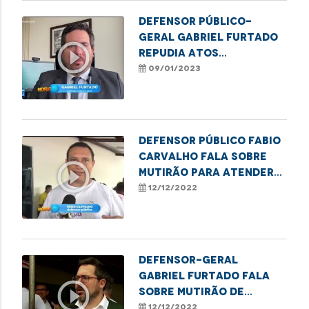
Defensor público-
geral Gabriel Furtado
play_circle_outline
repudia atos
terroristas em Brasília
09/01/2023
Defensor público Fabio
Carvalho fala sobre
play_circle_outline
mutirão para atender
PopRua em Imperatriz
12/12/2022
Defensor-Geral
Gabriel Furtado fala
play_circle_outline
sobre mutirão de
atendimento à pessoa
12/12/2022