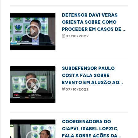
Defensor Davi Veras
orienta sobre como
play_circle_outline
proceder em casos de
violência sexual
07/10/2022
contra crianças
Subdefensor Paulo
Costa fala sobre
play_circle_outline
evento em alusão ao
Dia Nacional do Idoso
07/10/2022
Coordenadora do
Ciapvi, Isabel Lopzic,
play_circle_outline
fala sobre ações da