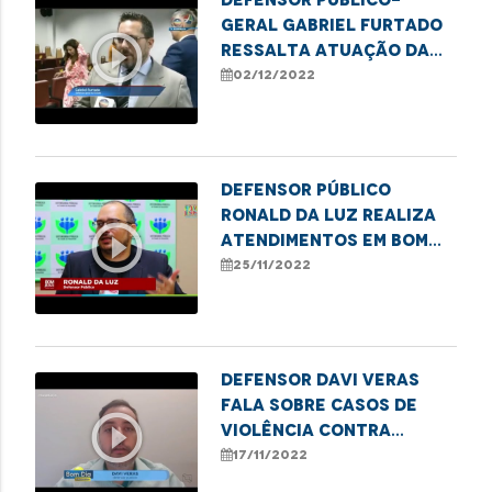
Geral Gabriel Furtado
play_circle_outline
ressalta atuação da
DPE na garantia dos
02/12/2022
direitos das pessoas
com deficiência
Defensor público
Ronald da Luz realiza
play_circle_outline
atendimentos em Bom
Jesus da Selva - MA
25/11/2022
Defensor Davi Veras
fala sobre casos de
play_circle_outline
violência contra
crianças no MA
17/11/2022