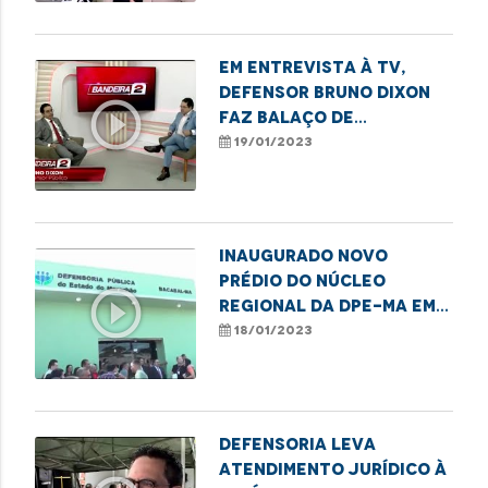
Em entrevista à TV,
defensor Bruno Dixon
play_circle_outline
faz balaço de
atividades do Núcleo
19/01/2023
de Execução Penal da
DPE
Inaugurado novo
prédio do Núcleo
play_circle_outline
Regional da DPE-MA em
Bacabal
18/01/2023
Defensoria leva
atendimento jurídico à