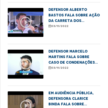
Defensor Alberto
Bastos fala sobre ação
play_circle_outline
da carreta dos
direitos na Raposa
03/11/2022
Defensor Marcelo
Martins fala sobre
play_circle_outline
caso de condenações
por assassinato em
03/11/2022
Bacabal
Em audiência pública,
defensora Clarice
play_circle_outline
Binda fala sobre