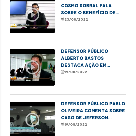
Cosmo Sobral fala
play_circle_outline
sobre o Benefício de
Prestação Continuada
23/08/2022
Defensor Público
Alberto Bastos
play_circle_outline
destaca ação em
escola pública que
19/08/2022
marcou o lançamento
da campanha da DPE de
combate à violência
infantil
Defensor Público Pablo
Oliveira comenta sobre
play_circle_outline
caso de Jeferson
Serpa, condenado a 56
19/08/2022
anos de reclusão