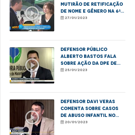
mutirão de retificação
play_circle_outline
de nome e gênero na 6ª
Semana de visibilidade
27/01/2023
trans
Defensor público
Alberto Bastos fala
play_circle_outline
sobre ação da DPE de
combate ao sub-
25/01/2023
registro no Maranhão
Defensor Davi Veras
comenta sobre casos
play_circle_outline
de abuso infantil no
estado
20/01/2023