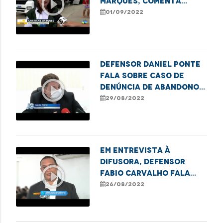
play_circle_outline
Marques, comenta
sobre a ação da
01/09/2022
Carreta dos Direitos
na Cidade Operária
Defensor Daniel Ponte
fala sobre caso de
play_circle_outline
denúncia de abandono e
sequestro em Caxias
29/08/2022
Em entrevista à
Difusora, Defensor
play_circle_outline
Fabio Carvalho fala
sobre termo de
26/08/2022
cooperação em
Imperatriz