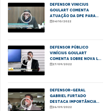
Defensor Vinicius
Goulart comenta
play_circle_outline
atuação da DPE para
garantir direitos dos
04/10/2022
idosos no MA
Defensor público
Vinícius Goulart
play_circle_outline
comenta sobre nova lei
referente ao rol
27/09/2022
taxativo da ANS
Defensor-geral
Gabriel Furtado
play_circle_outline
destaca importância
do registro de
26/09/2022