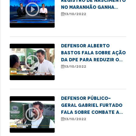
registro de nascimento
play_circle_outline
no Maranhão ganha
destaque no Jornal
13/10/2022
Nacional
Defensor Alberto
Bastos fala sobre ação
play_circle_outline
da DPE para reduzir o
sub-registro civil em
13/10/2022
Belágua
Defensor público-
geral Gabriel Furtado
play_circle_outline
fala sobre combate ao
sub-registro no
13/10/2022
Maranhão