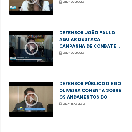
questão das carroças
26/10/2022
em São Luís
Defensor João Paulo
Aguiar destaca
play_circle_outline
campanha de combate
ao sub-registro em
24/10/2022
Imperatriz
Defensor público Diego
Oliveira comenta sobre
play_circle_outline
os andamentos do
processo contra a Vivo
20/10/2022