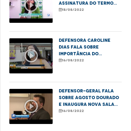
play_circle_outline
assinatura do termo
que garante o direito à
18/08/2022
saúde em Santa Inês
Defensora Caroline
Dias fala sobre
play_circle_outline
importância do
combate à violência
16/08/2022
contra a mulher em
Imperatriz
DEFENSOR-GERAL FALA
SOBRE AGOSTO DOURADO
play_circle_outline
E INAUGURA NOVA SALA
DE AMAMENTAÇÃO
16/08/2022