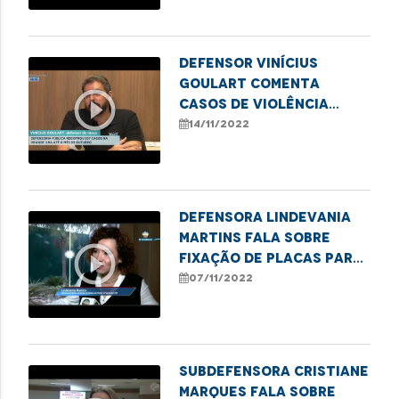
Defensor Vinícius
Goulart comenta
play_circle_outline
casos de violência
contra o idoso no
14/11/2022
estado.
Defensora Lindevania
Martins fala sobre
play_circle_outline
fixação de placas para
evitar a discriminação
07/11/2022
contra LGBTs
Subdefensora Cristiane
Marques fala sobre