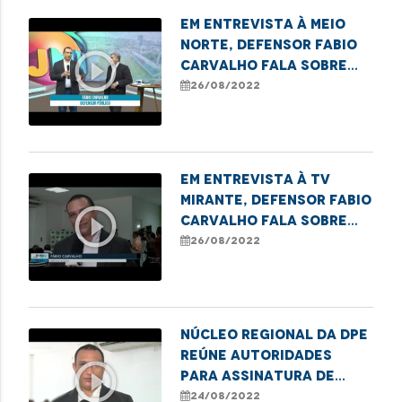
Em entrevista à Meio
Norte, Defensor Fabio
play_circle_outline
Carvalho fala sobre
termo de cooperação
26/08/2022
em Imperatriz
Em entrevista à TV
Mirante, Defensor Fabio
play_circle_outline
Carvalho fala sobre
termo de cooperação
26/08/2022
firmado em Imperatriz
Núcleo Regional da DPE
reúne autoridades
play_circle_outline
para assinatura de
Termo de Cooperação
24/08/2022