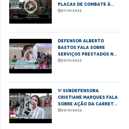
play_circle_outline
placas de combate à
violência de gênero na
07/11/2022
DPE
Defensor Alberto
Bastos fala sobre
play_circle_outline
serviços prestados na
ação da carreta dos
03/11/2022
direitos na Raposa
1ª Subdefensora
Cristiane Marques fala
play_circle_outline
sobre ação da carreta
dos direitos na Raposa
03/11/2022