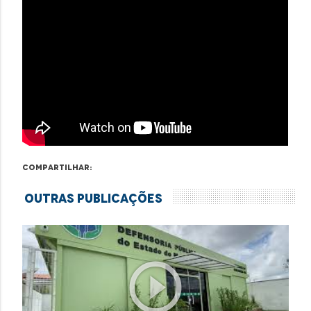
Compartilhar:
Outras Publicações
play_circle_outline