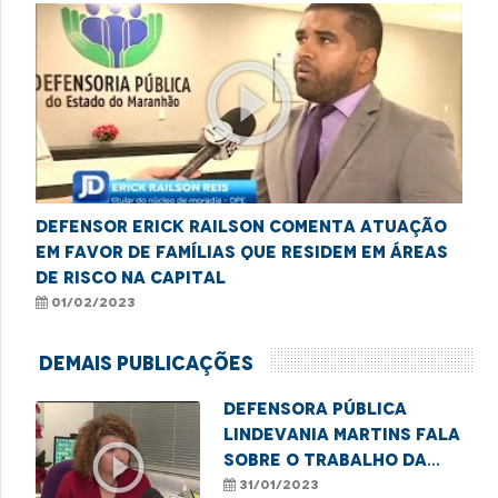
play_circle_outline
Defensor Erick Railson comenta atuação
em favor de famílias que residem em áreas
de risco na capital
01/02/2023
Demais Publicações
Defensora pública
Lindevania Martins fala
play_circle_outline
sobre o trabalho da
instituição em combate
31/01/2023