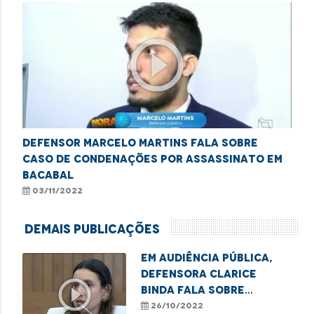
play_circle_outline
Defensor Marcelo Martins fala sobre
caso de condenações por assassinato em
Bacabal
03/11/2022
Demais Publicações
Em audiência pública,
defensora Clarice
play_circle_outline
Binda fala sobre
questão das carroças
26/10/2022