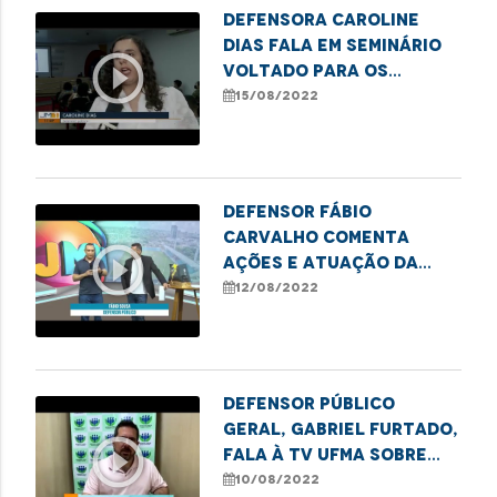
Defensora Caroline
Dias fala em seminário
play_circle_outline
voltado para os
direitos das mulheres
15/08/2022
trans em Imperatriz
Defensor Fábio
Carvalho comenta
play_circle_outline
ações e atuação da
DPE-MA em Imperatriz
12/08/2022
Defensor Público
Geral, Gabriel Furtado,
play_circle_outline
fala à TV UFMA sobre
campanhas de incentivo
10/08/2022