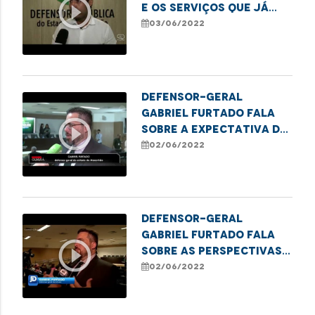
play_circle_outline
e os serviços que já
estão em
03/06/2022
funcionamento no
local
Defensor-geral
Gabriel Furtado fala
play_circle_outline
sobre a expectativa do
trabalho e ações da
02/06/2022
Defensoria
Defensor-geral
Gabriel Furtado fala
play_circle_outline
sobre as perspectivas
para a gestão dos
02/06/2022
próximos dois anos