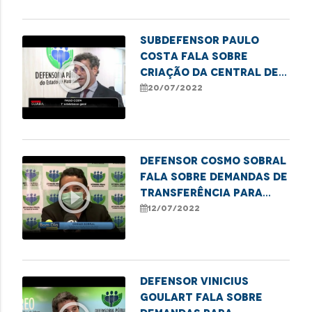
Subdefensor Paulo
Costa fala sobre
play_circle_outline
criação da Central de
Regulação de Vagas
20/07/2022
Prisionais no MA
Defensor Cosmo Sobral
fala sobre demandas de
play_circle_outline
transferência para
leitos de UTI
12/07/2022
Defensor Vinicius
Goulart fala sobre