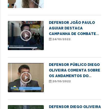
em São Luís
Defensor João Paulo
Aguiar destaca
play_circle_outline
campanha de combate
ao sub-registro em
24/10/2022
Imperatriz
Defensor público Diego
Oliveira comenta sobre
play_circle_outline
os andamentos do
processo contra a Vivo
20/10/2022
Defensor Diego Oliveira