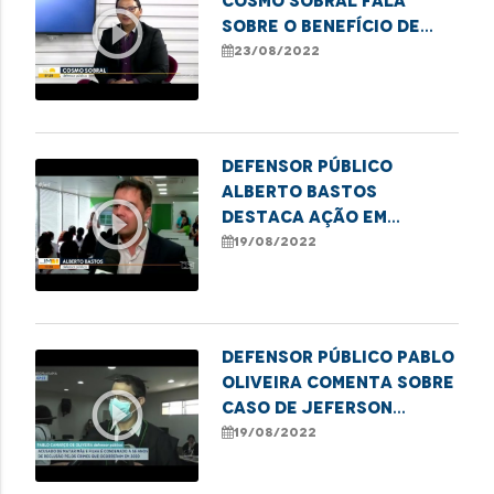
Cosmo Sobral fala
play_circle_outline
sobre o Benefício de
Prestação Continuada
23/08/2022
Defensor Público
Alberto Bastos
play_circle_outline
destaca ação em
escola pública que
19/08/2022
marcou o lançamento
da campanha da DPE de
combate à violência
infantil
Defensor Público Pablo
Oliveira comenta sobre
play_circle_outline
caso de Jeferson
Serpa, condenado a 56
19/08/2022
anos de reclusão