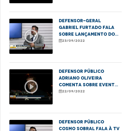
Defensor-geral
Gabriel Furtado fala
play_circle_outline
sobre lançamento do
Plano para
23/09/2022
erradicação do sub-
registro de nascimento
Defensor Público
Adriano Oliveira
play_circle_outline
comenta sobre evento
para os
22/09/2022
empreendedores em
Imperatriz
Defensor público
Cosmo Sobral fala à TV