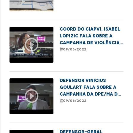
Coord do CIAPVI, Isabel
Lopizic fala sobre a
play_circle_outline
Campanha de Violência
contra os idosos
09/06/2022
Defensor Vinicius
Goulart fala sobre a
play_circle_outline
campanha da DPE/MA de
combate a violência
09/06/2022
contra os idosos
Defensor-Geral