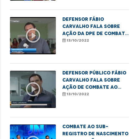
Defensor Fábio
Carvalho fala sobre
play_circle_outline
ação da DPE de combate
ao sub-registro civil
13/10/2022
em Imperatriz
Defensor público Fábio
Carvalho fala sobre
play_circle_outline
ação de combate ao
sub-registro da DPE de
13/10/2022
Imperatriz
Combate ao sub-
registro de nascimento