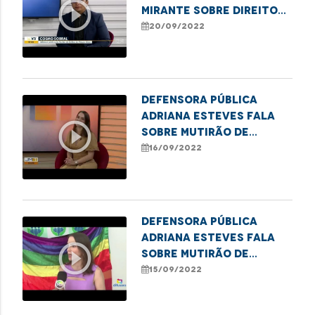
play_circle_outline
Mirante sobre direitos
dos idosos
20/09/2022
Defensora pública
Adriana Esteves fala
play_circle_outline
sobre mutirão de
retificação de nome em
16/09/2022
Açailândia
Defensora Pública
Adriana Esteves fala
play_circle_outline
sobre mutirão de
retificação de nomes
15/09/2022
social e gênero para
pessoas trans em