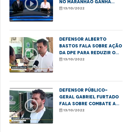
play_circle_outline
no Maranhão ganha
destaque no Jornal
13/10/2022
Nacional
Defensor Alberto
Bastos fala sobre ação
play_circle_outline
da DPE para reduzir o
sub-registro civil em
13/10/2022
Belágua
Defensor público-
geral Gabriel Furtado
play_circle_outline
fala sobre combate ao
sub-registro no
13/10/2022
Maranhão