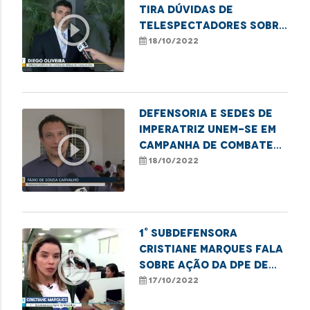
tira dúvidas de
play_circle_outline
telespectadores sobre
direito do consumidor
18/10/2022
Defensoria e SEDES de
Imperatriz unem-se em
play_circle_outline
campanha de combate
ao sub-registro
18/10/2022
1° Subdefensora
Cristiane Marques fala
play_circle_outline
sobre ação da DPE de
combate ao sub-
17/10/2022
registro no Maranhão