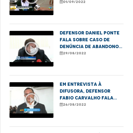
sobre a ação da
01/09/2022
Carreta dos Direitos
na Cidade Operária
Defensor Daniel Ponte
fala sobre caso de
play_circle_outline
denúncia de abandono e
sequestro em Caxias
29/08/2022
Em entrevista à
Difusora, Defensor
play_circle_outline
Fabio Carvalho fala
sobre termo de
26/08/2022
cooperação em
Imperatriz