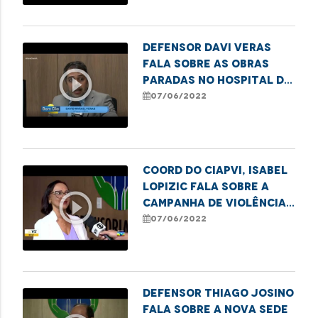
Pessoa Idosa
Defensor Davi Veras
fala sobre as obras
play_circle_outline
paradas no Hospital da
Criança, prejudicando
07/06/2022
o atendimento
Coord do CIAPVI, Isabel
Lopizic fala sobre a
play_circle_outline
Campanha de Violência
contra os idosos
07/06/2022
Defensor Thiago Josino
fala sobre a nova sede