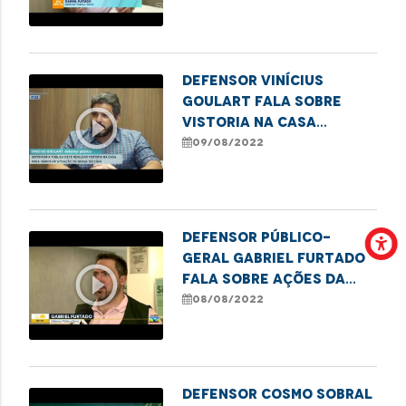
ao reconhecimento de
paternidade no
Maranhão
Defensor Vinícius
Goulart fala sobre
play_circle_outline
vistoria na Casa
Camélia Rosa
09/08/2022
Defensor Público-
Geral Gabriel Furtado
play_circle_outline
fala sobre ações da
Carreta dos Direitos
08/08/2022
Defensor Cosmo Sobral