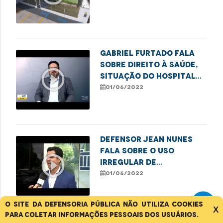
Gabriel Furtado fala
sobre direito à saúde,
play_circle_outline
situação do Hospital
da Criança, dentre
01/06/2022
outros assuntos.
Defensor Jean Nunes
fala sobre o uso
play_circle_outline
irregular de
agrotóxicos no
01/06/2022
interior do Maranhão
O site da Defensoria Pública não utiliza cookies
X
para coletar informações pessoais dos usuários.