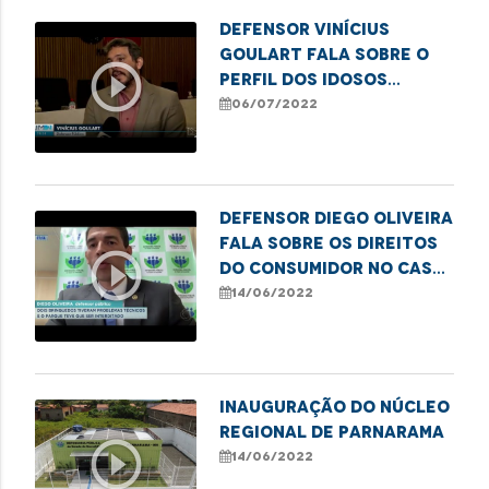
Defensor Vinícius
Goulart fala sobre o
play_circle_outline
perfil dos idosos
vítimas de violência no
06/07/2022
MA
Defensor Diego Oliveira
fala sobre os direitos
play_circle_outline
do consumidor no caso
do parque de diversões
14/06/2022
que apresentou
problemas técnicos
nos seus brinquedos
Inauguração do Núcleo
Regional de Parnarama
play_circle_outline
14/06/2022