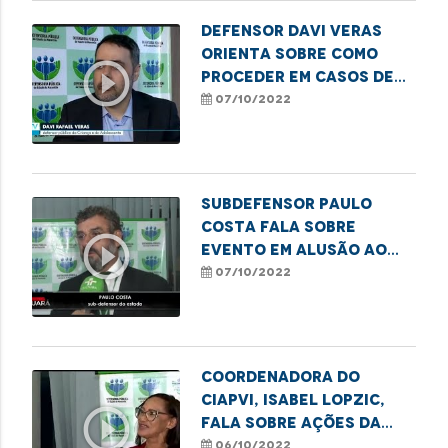
Defensor Davi Veras
orienta sobre como
play_circle_outline
proceder em casos de
violência sexual
07/10/2022
contra crianças
Subdefensor Paulo
Costa fala sobre
play_circle_outline
evento em alusão ao
Dia Nacional do Idoso
07/10/2022
Coordenadora do
Ciapvi, Isabel Lopzic,
play_circle_outline
fala sobre ações da
Semana do Idoso
06/10/2022