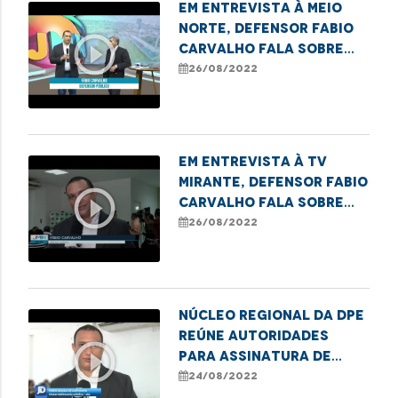
Em entrevista à Meio
Norte, Defensor Fabio
play_circle_outline
Carvalho fala sobre
termo de cooperação
26/08/2022
em Imperatriz
Em entrevista à TV
Mirante, Defensor Fabio
play_circle_outline
Carvalho fala sobre
termo de cooperação
26/08/2022
firmado em Imperatriz
Núcleo Regional da DPE
reúne autoridades
play_circle_outline
para assinatura de
Termo de Cooperação
24/08/2022
em Imperatriz