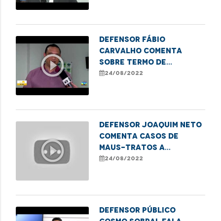
Defensor Fábio
Carvalho comenta
play_circle_outline
sobre termo de
cooperação que
24/08/2022
beneficia pessoas em
situação de rua
DEFENSOR JOAQUIM NETO
COMENTA CASOS DE
play_circle_outline
MAUS-TRATOS A
CRIANÇAS NO MARANHÃO
24/08/2022
Defensor Público