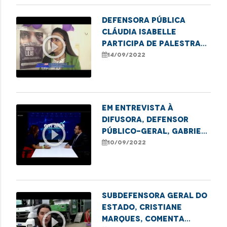
Açailândia.
Defensora pública
Cláudia Isabelle
play_circle_outline
participa de palestra
em Alusão ao Agosto
14/09/2022
Lilás, em Santa Inês
Em entrevista à
Difusora, defensor
play_circle_outline
público-geral, Gabriel
Furtado, fala sobre
10/09/2022
projeto Maranhão
Verde
Subdefensora Geral do
Estado, Cristiane
play_circle_outline
Marques, comenta