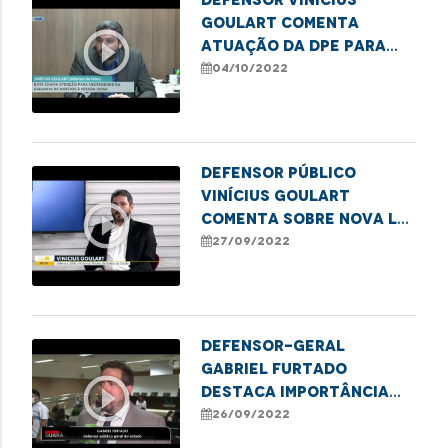
Goulart comenta
play_circle_outline
atuação da DPE para
garantir direitos dos
04/10/2022
idosos no MA
Defensor público
Vinícius Goulart
play_circle_outline
comenta sobre nova lei
referente ao rol
27/09/2022
taxativo da ANS
Defensor-geral
Gabriel Furtado
play_circle_outline
destaca importância
do registro de
26/09/2022
nascimento