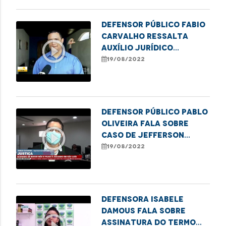
Defensor Público Fabio
Carvalho ressalta
play_circle_outline
auxílio jurídico
oferecido pela DPE
19/08/2022
para pessoas em
situação de rua em
Imperatriz
Defensor Público Pablo
Oliveira fala sobre
play_circle_outline
caso de Jefferson
Serpa, acusado de
19/08/2022
matar mãe e filha
Defensora Isabele
Damous fala sobre
play_circle_outline
assinatura do termo