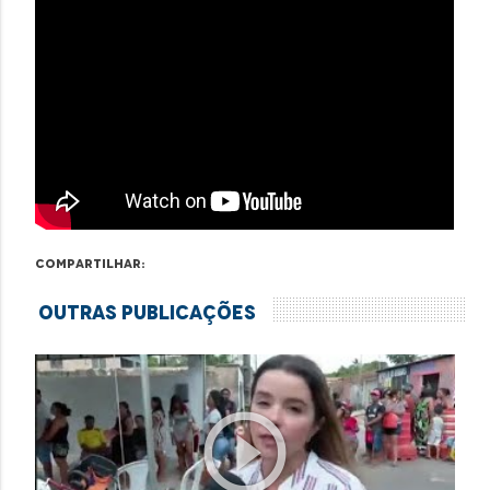
Compartilhar:
Outras Publicações
play_circle_outline