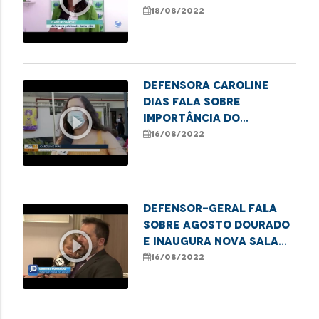
que garante o direito à
18/08/2022
saúde em Santa Inês
Defensora Caroline
Dias fala sobre
play_circle_outline
importância do
combate à violência
16/08/2022
contra a mulher em
Imperatriz
DEFENSOR-GERAL FALA
SOBRE AGOSTO DOURADO
play_circle_outline
E INAUGURA NOVA SALA
DE AMAMENTAÇÃO
16/08/2022