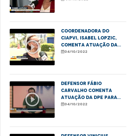
Coordenadora do
Ciapvi, Isabel Lopzic,
play_circle_outline
comenta atuação da
DPE para garantir
04/10/2022
direitos dos idosos no
MA
Defensor Fábio
Carvalho comenta
play_circle_outline
atuação da DPE para
garantir direitos dos
04/10/2022
idosos no MA
Defensor Vinicius