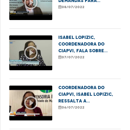
play_circle_outline
demandas para
transferência para
08/07/2022
leitos de terapia
intensiva
Isabel Lopizic,
coordenadora do
play_circle_outline
Ciapvi, fala sobre
casos de violência
07/07/2022
contra o idoso na
Grande Ilha
Coordenadora do
Ciapvi, Isabel Lopizic,
play_circle_outline
ressalta a
subnotificação dos
06/07/2022
casos de violência
contra os idosos
durante a pandemia