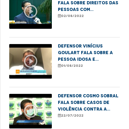
fala sobre direitos das
play_circle_outline
pessoas com
deficiência em relação
02/08/2022
a planos de saúde
Defensor Vinícius
Goulart fala sobre a
play_circle_outline
pessoa idosa e
atividades laborais
01/08/2022
Defensor Cosmo Sobral
fala sobre casos de
play_circle_outline
violência contra a
pessoa idosa
22/07/2022