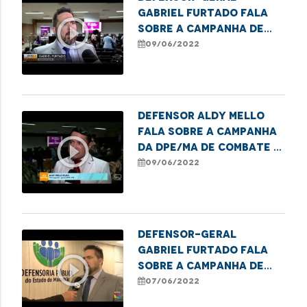
Gabriel Furtado fala
play_circle_outline
sobre a Campanha de
Conscientização da
09/06/2022
Violência Contra a
Pessoa Idosa
Defensor Aldy Mello
fala sobre a campanha
play_circle_outline
da DPE/MA de combate a
violência contra os
09/06/2022
idosos
Defensor-Geral
Gabriel Furtado fala
play_circle_outline
sobre a Campanha de
Conscientização da
07/06/2022
Violência Contra a