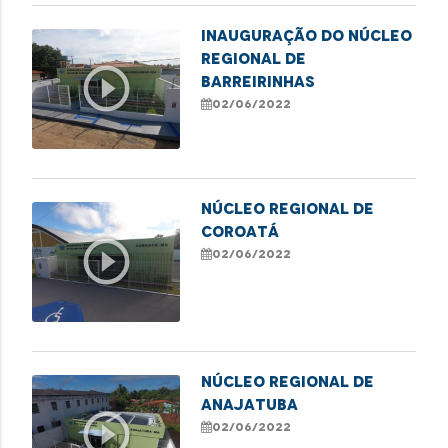
INAUGURAÇÃO DO NÚCLEO
REGIONAL DE
play_circle_outline
BARREIRINHAS
02/06/2022
NÚCLEO REGIONAL DE
COROATÁ
play_circle_outline
02/06/2022
NÚCLEO REGIONAL DE
ANAJATUBA
play_circle_outline
02/06/2022