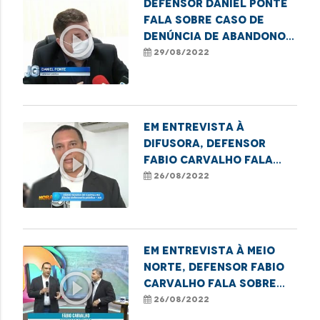
Defensor Daniel Ponte
fala sobre caso de
play_circle_outline
denúncia de abandono e
sequestro em Caxias
29/08/2022
Em entrevista à
Difusora, Defensor
play_circle_outline
Fabio Carvalho fala
sobre termo de
26/08/2022
cooperação em
Imperatriz
Em entrevista à Meio
Norte, Defensor Fabio
play_circle_outline
Carvalho fala sobre
termo de cooperação
26/08/2022
em Imperatriz