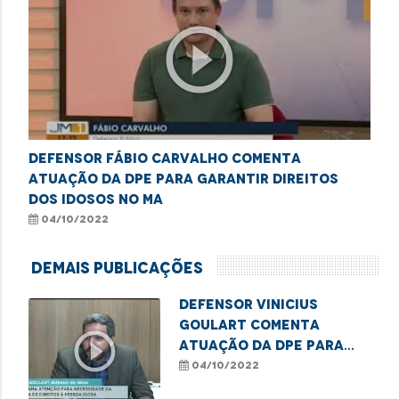
play_circle_outline
Defensor Fábio Carvalho comenta
atuação da DPE para garantir direitos
dos idosos no MA
04/10/2022
Demais Publicações
Defensor Vinicius
Goulart comenta
play_circle_outline
atuação da DPE para
garantir direitos dos
04/10/2022
idosos no MA