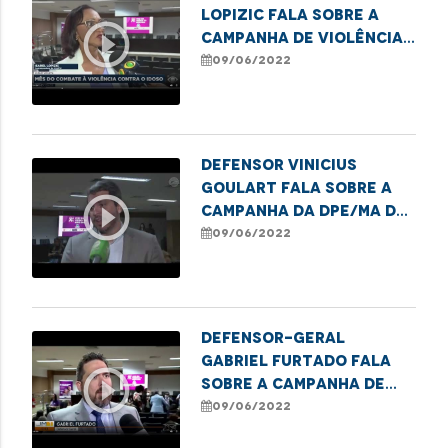
Lopizic fala sobre a
play_circle_outline
Campanha de Violência
contra os idosos
09/06/2022
Defensor Vinicius
Goulart fala sobre a
play_circle_outline
campanha da DPE/MA de
combate a violência
09/06/2022
contra os idosos
Defensor-Geral
Gabriel Furtado fala
play_circle_outline
sobre a Campanha de
Conscientização da
09/06/2022
Violência Contra a