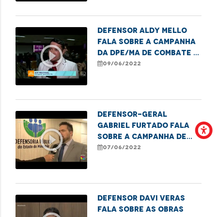
Pessoa Idosa
Defensor Aldy Mello
fala sobre a campanha
play_circle_outline
da DPE/MA de combate a
violência contra os
09/06/2022
idosos
Defensor-Geral
Gabriel Furtado fala
play_circle_outline
sobre a Campanha de
Conscientização da
07/06/2022
Violência Contra a
Pessoa Idosa
Defensor Davi Veras
fala sobre as obras