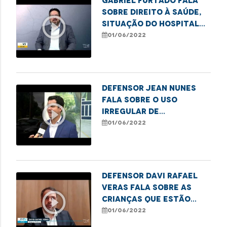
Gabriel Furtado fala
sobre direito à saúde,
play_circle_outline
situação do Hospital
da Criança, dentre
01/06/2022
outros assuntos.
Defensor Jean Nunes
fala sobre o uso
play_circle_outline
irregular de
agrotóxicos no
01/06/2022
interior do Maranhão
Defensor Davi Rafael
Veras fala sobre as
play_circle_outline
crianças que estão
enfrentando
01/06/2022
dificuldades no