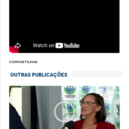
Compartilhar:
Outras Publicações
play_circle_outline