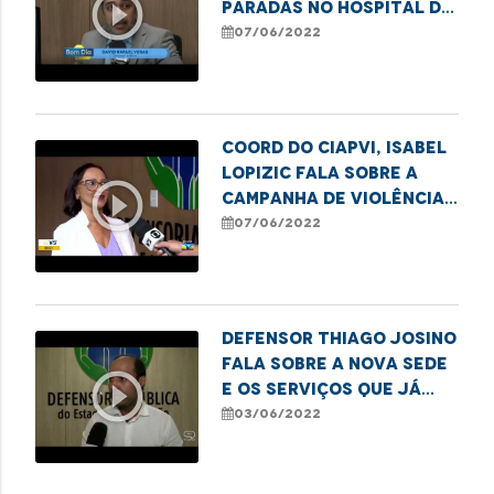
play_circle_outline
paradas no Hospital da
Criança, prejudicando
07/06/2022
o atendimento
Coord do CIAPVI, Isabel
Lopizic fala sobre a
play_circle_outline
Campanha de Violência
contra os idosos
07/06/2022
Defensor Thiago Josino
fala sobre a nova sede
play_circle_outline
e os serviços que já
estão em
03/06/2022
funcionamento no
local