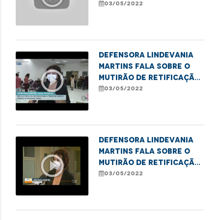
de nome social para
03/05/2022
pessoas trans
Defensora Lindevania
Martins fala sobre o
play_circle_outline
mutirão de retificação
de nome social para
03/05/2022
pessoas trans
Defensora Lindevania
Martins fala sobre o
play_circle_outline
mutirão de retificação
de nome social para
03/05/2022
pessoas trans