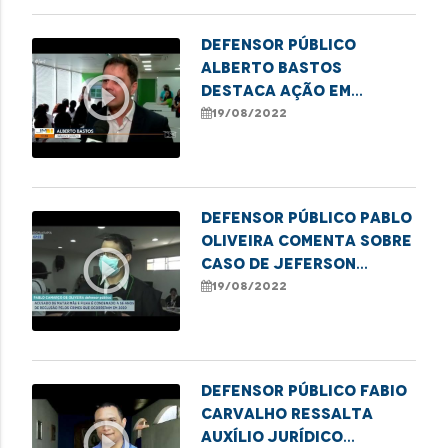
Defensor Público
Alberto Bastos
play_circle_outline
destaca ação em
escola pública que
19/08/2022
marcou o lançamento
da campanha da DPE de
combate à violência
infantil
Defensor Público Pablo
Oliveira comenta sobre
play_circle_outline
caso de Jeferson
Serpa, condenado a 56
19/08/2022
anos de reclusão
Defensor Público Fabio
Carvalho ressalta
play_circle_outline
auxílio jurídico