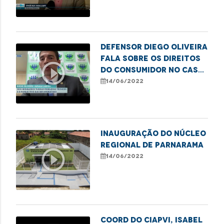
MA
Defensor Diego Oliveira
fala sobre os direitos
play_circle_outline
do consumidor no caso
do parque de diversões
14/06/2022
que apresentou
problemas técnicos
nos seus brinquedos
Inauguração do Núcleo
Regional de Parnarama
play_circle_outline
14/06/2022
Coord do CIAPVI, Isabel