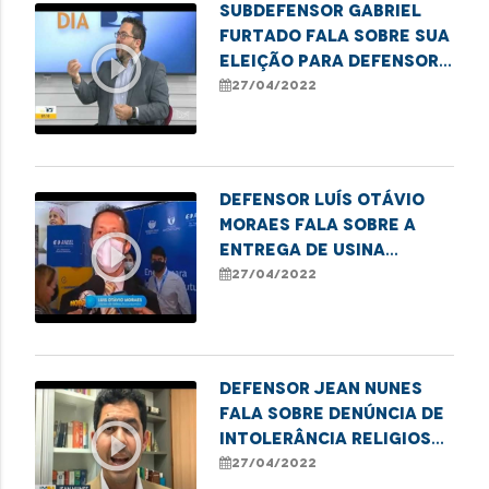
Subdefensor Gabriel
Furtado fala sobre sua
play_circle_outline
eleição para defensor-
geral, prioridades do
27/04/2022
próximo mandato, além
de informações gerais
sobre os serviços
Defensor Luís Otávio
Moraes fala sobre a
play_circle_outline
entrega de usina
elétrica para o
27/04/2022
hospital Aldenora Belo
Defensor Jean Nunes
fala sobre denúncia de
play_circle_outline
intolerância religiosa
em São Luís
27/04/2022