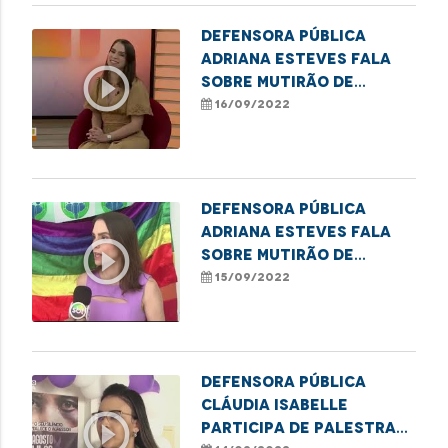
Defensora pública
Adriana Esteves fala
play_circle_outline
sobre mutirão de
retificação de nome em
16/09/2022
Açailândia
Defensora Pública
Adriana Esteves fala
play_circle_outline
sobre mutirão de
retificação de nomes
15/09/2022
social e gênero para
pessoas trans em
Açailândia.
Defensora pública
Cláudia Isabelle
play_circle_outline
participa de palestra