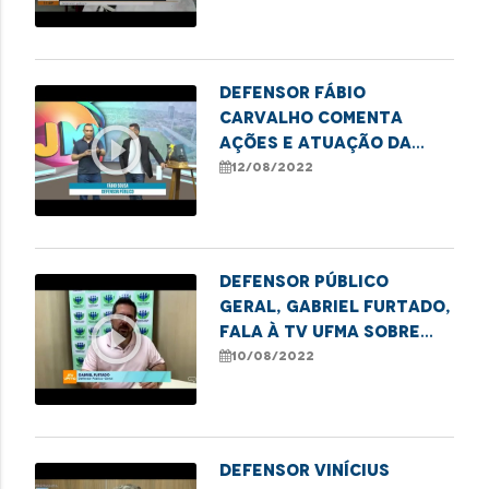
trans em Imperatriz
Defensor Fábio
Carvalho comenta
play_circle_outline
ações e atuação da
DPE-MA em Imperatriz
12/08/2022
Defensor Público
Geral, Gabriel Furtado,
play_circle_outline
fala à TV UFMA sobre
campanhas de incentivo
10/08/2022
ao reconhecimento de
paternidade no
Maranhão
Defensor Vinícius