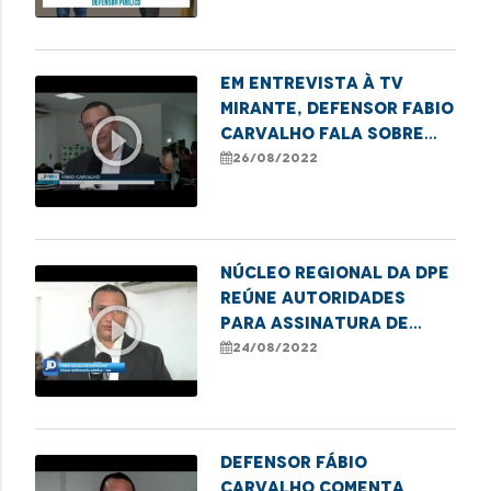
Em entrevista à TV
Mirante, Defensor Fabio
play_circle_outline
Carvalho fala sobre
termo de cooperação
26/08/2022
firmado em Imperatriz
Núcleo Regional da DPE
reúne autoridades
play_circle_outline
para assinatura de
Termo de Cooperação
24/08/2022
em Imperatriz
Defensor Fábio
Carvalho comenta