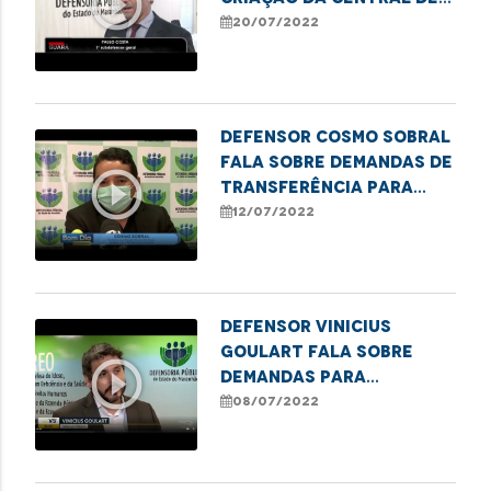
play_circle_outline
Regulação de Vagas
20/07/2022
Prisionais no MA
Defensor Cosmo Sobral
fala sobre demandas de
play_circle_outline
transferência para
leitos de UTI
12/07/2022
Defensor Vinicius
Goulart fala sobre
play_circle_outline
demandas para
transferência para
08/07/2022
leitos de terapia
intensiva