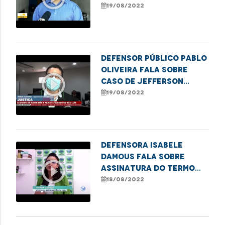
oferecido pela DPE
19/08/2022
para pessoas em
situação de rua em
Imperatriz
Defensor Público Pablo
Oliveira fala sobre
play_circle_outline
caso de Jefferson
Serpa, acusado de
19/08/2022
matar mãe e filha
Defensora Isabele
Damous fala sobre
play_circle_outline
assinatura do termo
que garante o direito à
18/08/2022
saúde em Santa Inês