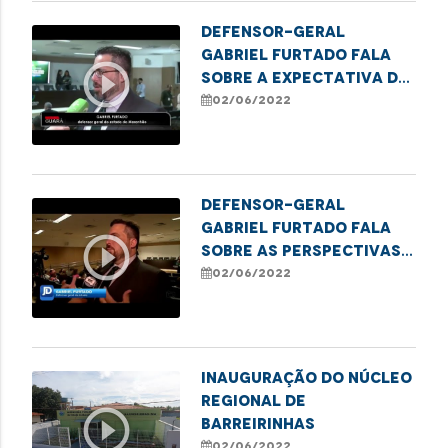
Defensor-geral
Gabriel Furtado fala
play_circle_outline
sobre a expectativa do
trabalho e ações da
02/06/2022
Defensoria
Defensor-geral
Gabriel Furtado fala
play_circle_outline
sobre as perspectivas
para a gestão dos
02/06/2022
próximos dois anos
INAUGURAÇÃO DO NÚCLEO
REGIONAL DE
play_circle_outline
BARREIRINHAS
02/06/2022