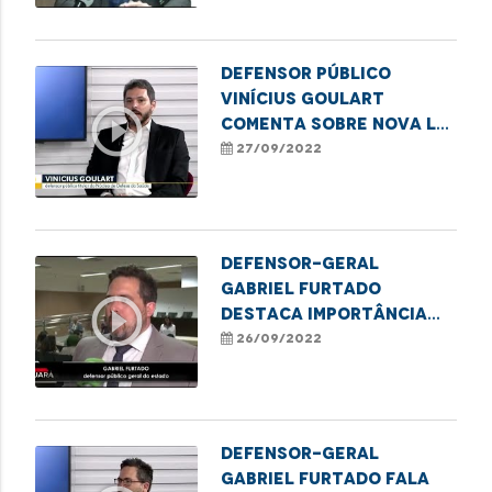
Defensor público
Vinícius Goulart
play_circle_outline
comenta sobre nova lei
referente ao rol
27/09/2022
taxativo da ANS
Defensor-geral
Gabriel Furtado
play_circle_outline
destaca importância
do registro de
26/09/2022
nascimento
Defensor-geral
Gabriel Furtado fala