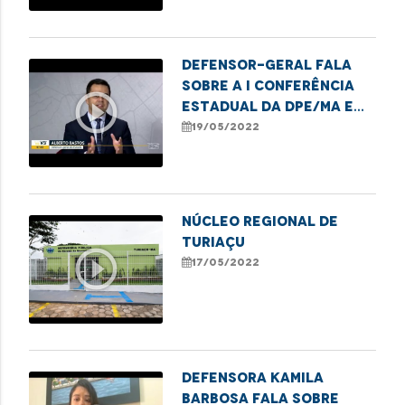
Hospital da Criança
Defensor-geral fala
sobre a I Conferência
play_circle_outline
Estadual da DPE/MA e
destaca avanços e
19/05/2022
desafios da gestão.
NÚCLEO REGIONAL DE
TURIAÇU
play_circle_outline
17/05/2022
Defensora Kamila
Barbosa fala sobre