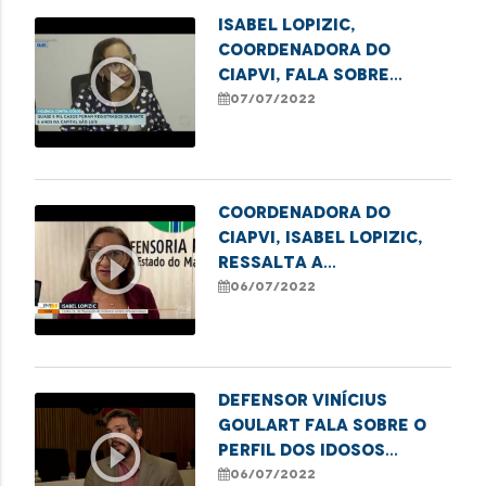
Isabel Lopizic,
coordenadora do
play_circle_outline
Ciapvi, fala sobre
casos de violência
07/07/2022
contra o idoso na
Grande Ilha
Coordenadora do
Ciapvi, Isabel Lopizic,
play_circle_outline
ressalta a
subnotificação dos
06/07/2022
casos de violência
contra os idosos
durante a pandemia
Defensor Vinícius
Goulart fala sobre o
play_circle_outline
perfil dos idosos
vítimas de violência no
06/07/2022