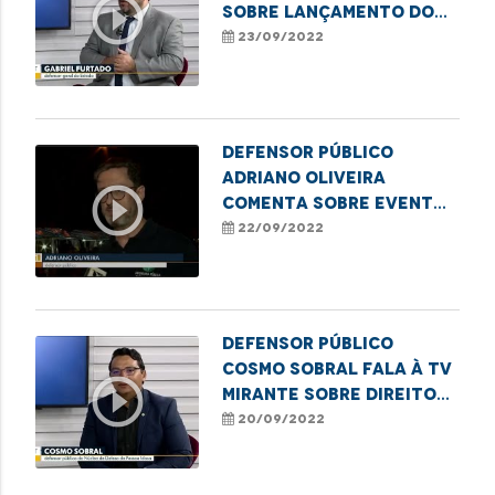
play_circle_outline
sobre lançamento do
Plano para
23/09/2022
erradicação do sub-
registro de nascimento
Defensor Público
Adriano Oliveira
play_circle_outline
comenta sobre evento
para os
22/09/2022
empreendedores em
Imperatriz
Defensor público
Cosmo Sobral fala à TV
play_circle_outline
Mirante sobre direitos
dos idosos
20/09/2022