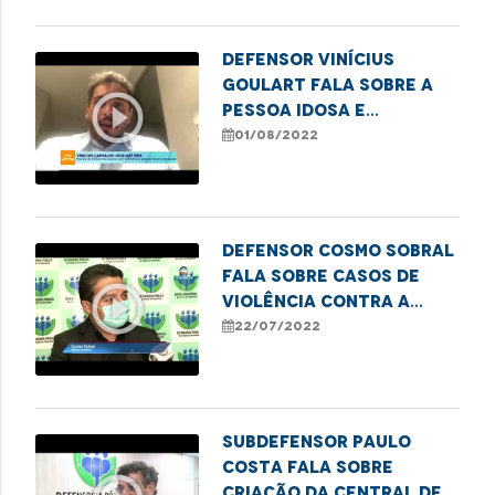
Defensor Vinícius
Goulart fala sobre a
play_circle_outline
pessoa idosa e
atividades laborais
01/08/2022
Defensor Cosmo Sobral
fala sobre casos de
play_circle_outline
violência contra a
pessoa idosa
22/07/2022
Subdefensor Paulo
Costa fala sobre
criação da Central de