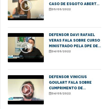
play_circle_outline
caso de esgoto aberto
em São Luís e explica
05/05/2022
que é dever do
município manter as
vias públicas em bom
estado
Defensor Davi Rafael
Veras fala sobre curso
play_circle_outline
ministrado pela DPE de
proteção de estupro
04/05/2022
de vulnerável
Defensor Vinicius
Goulart fala sobre
play_circle_outline
cumprimento de
transferência para UTI
04/05/2022
após decisão judicial