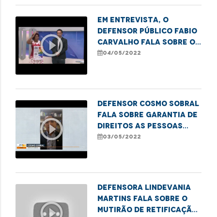
Em entrevista, o
defensor público Fabio
play_circle_outline
Carvalho fala sobre os
preparativos para a 1ª
04/05/2022
Feira do
Empreendedorismo
LGBTQIA+ em Imperatriz.
Defensor Cosmo Sobral
fala sobre garantia de
play_circle_outline
direitos as pessoas
com Transtorno do
03/05/2022
Espectro Autista
Defensora Lindevania
Martins fala sobre o
play_circle_outline
mutirão de retificação