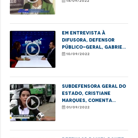
em Alusão ao Agosto
14/09/2022
Lilás, em Santa Inês
Em entrevista à
Difusora, defensor
play_circle_outline
público-geral, Gabriel
Furtado, fala sobre
10/09/2022
projeto Maranhão
Verde
Subdefensora Geral do
Estado, Cristiane
play_circle_outline
Marques, comenta
sobre a ação da
01/09/2022
Carreta dos Direitos
na Cidade Operária