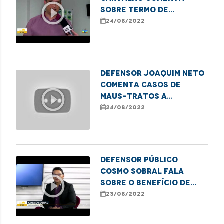
play_circle_outline
sobre termo de
cooperação que
24/08/2022
beneficia pessoas em
situação de rua
DEFENSOR JOAQUIM NETO
COMENTA CASOS DE
play_circle_outline
MAUS-TRATOS A
CRIANÇAS NO MARANHÃO
24/08/2022
Defensor Público
Cosmo Sobral fala
play_circle_outline
sobre o Benefício de
Prestação Continuada
23/08/2022