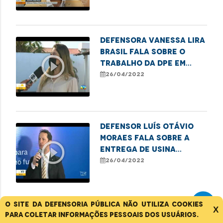
Defensora Vanessa Lira
Brasil fala sobre o
play_circle_outline
trabalho da DPE em
prol do
26/04/2022
reconhecimento da
paternidade
Defensor Luís Otávio
Moraes fala sobre a
play_circle_outline
entrega de usina
elétrica para o
26/04/2022
hospital Aldenora Belo
O site da Defensoria Pública não utiliza cookies
X
Defensor-geral
para coletar informações pessoais dos usuários.