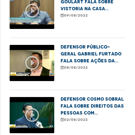
Goulart fala sobre
play_circle_outline
vistoria na Casa
Camélia Rosa
09/08/2022
Defensor Público-
Geral Gabriel Furtado
play_circle_outline
fala sobre ações da
Carreta dos Direitos
08/08/2022
Defensor Cosmo Sobral
fala sobre direitos das
play_circle_outline
pessoas com
deficiência em relação
02/08/2022
a planos de saúde