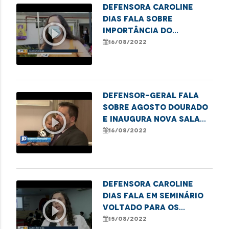
Defensora Caroline
Dias fala sobre
play_circle_outline
importância do
combate à violência
16/08/2022
contra a mulher em
Imperatriz
DEFENSOR-GERAL FALA
SOBRE AGOSTO DOURADO
play_circle_outline
E INAUGURA NOVA SALA
DE AMAMENTAÇÃO
16/08/2022
Defensora Caroline
Dias fala em seminário
play_circle_outline
voltado para os
direitos das mulheres
15/08/2022