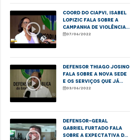
Coord do CIAPVI, Isabel
Lopizic fala sobre a
play_circle_outline
Campanha de Violência
contra os idosos
07/06/2022
Defensor Thiago Josino
fala sobre a nova sede
play_circle_outline
e os serviços que já
estão em
03/06/2022
funcionamento no
local
Defensor-geral
Gabriel Furtado fala
play_circle_outline
sobre a expectativa do