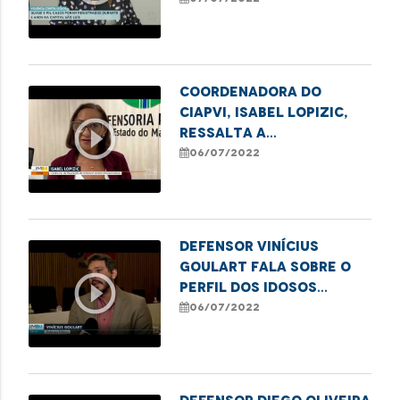
contra o idoso na
Grande Ilha
Coordenadora do
Ciapvi, Isabel Lopizic,
play_circle_outline
ressalta a
subnotificação dos
06/07/2022
casos de violência
contra os idosos
durante a pandemia
Defensor Vinícius
Goulart fala sobre o
play_circle_outline
perfil dos idosos
vítimas de violência no
06/07/2022
MA