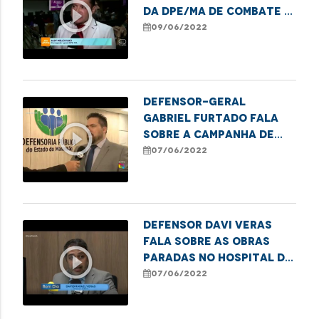
play_circle_outline
da DPE/MA de combate a
violência contra os
09/06/2022
idosos
Defensor-Geral
Gabriel Furtado fala
play_circle_outline
sobre a Campanha de
Conscientização da
07/06/2022
Violência Contra a
Pessoa Idosa
Defensor Davi Veras
fala sobre as obras
play_circle_outline
paradas no Hospital da
Criança, prejudicando
07/06/2022
o atendimento