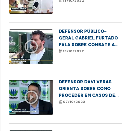
sub-registro civil em
13/10/2022
Belágua
Defensor público-
geral Gabriel Furtado
play_circle_outline
fala sobre combate ao
sub-registro no
13/10/2022
Maranhão
Defensor Davi Veras
orienta sobre como
play_circle_outline
proceder em casos de
violência sexual
07/10/2022
contra crianças