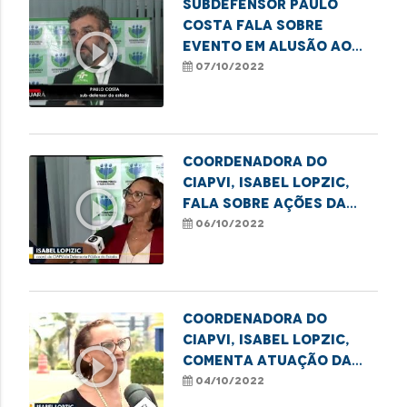
Subdefensor Paulo
Costa fala sobre
play_circle_outline
evento em alusão ao
Dia Nacional do Idoso
07/10/2022
Coordenadora do
Ciapvi, Isabel Lopzic,
play_circle_outline
fala sobre ações da
Semana do Idoso
06/10/2022
Coordenadora do
Ciapvi, Isabel Lopzic,
play_circle_outline
comenta atuação da
DPE para garantir
04/10/2022
direitos dos idosos no