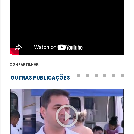
Compartilhar:
Outras Publicações
play_circle_outline