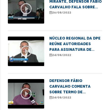
Mirante, Defensor Fabio
play_circle_outline
Carvalho fala sobre
termo de cooperação
26/08/2022
firmado em Imperatriz
Núcleo Regional da DPE
reúne autoridades
play_circle_outline
para assinatura de
Termo de Cooperação
24/08/2022
em Imperatriz
Defensor Fábio
Carvalho comenta
play_circle_outline
sobre termo de
cooperação que
24/08/2022
beneficia pessoas em
situação de rua