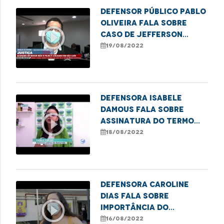
Defensor Público Pablo
Oliveira fala sobre
play_circle_outline
caso de Jefferson
Serpa, acusado de
19/08/2022
matar mãe e filha
Defensora Isabele
Damous fala sobre
play_circle_outline
assinatura do termo
que garante o direito à
18/08/2022
saúde em Santa Inês
Defensora Caroline
Dias fala sobre
play_circle_outline
importância do
combate à violência
16/08/2022