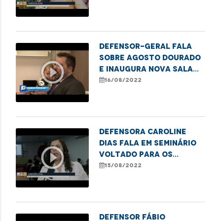
contra a mulher em
Imperatriz
DEFENSOR-GERAL FALA
SOBRE AGOSTO DOURADO
play_circle_outline
E INAUGURA NOVA SALA
DE AMAMENTAÇÃO
16/08/2022
Defensora Caroline
Dias fala em seminário
play_circle_outline
voltado para os
direitos das mulheres
15/08/2022
trans em Imperatriz
Defensor Fábio