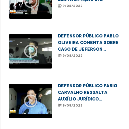
play_circle_outline
escola pública que
19/08/2022
marcou o lançamento
da campanha da DPE de
combate à violência
infantil
Defensor Público Pablo
Oliveira comenta sobre
play_circle_outline
caso de Jeferson
Serpa, condenado a 56
19/08/2022
anos de reclusão
Defensor Público Fabio
Carvalho ressalta
play_circle_outline
auxílio jurídico
oferecido pela DPE
19/08/2022
para pessoas em
situação de rua em
Imperatriz