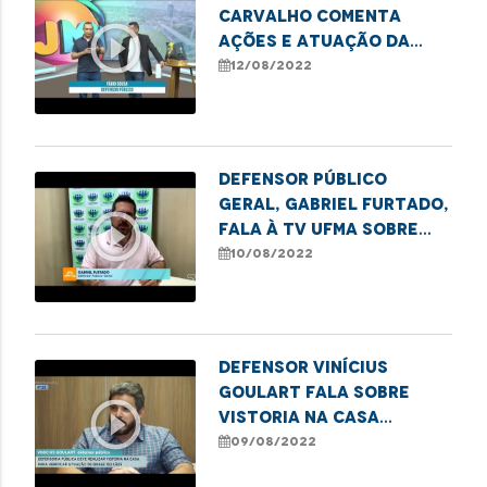
Carvalho comenta
play_circle_outline
ações e atuação da
DPE-MA em Imperatriz
12/08/2022
Defensor Público
Geral, Gabriel Furtado,
play_circle_outline
fala à TV UFMA sobre
campanhas de incentivo
10/08/2022
ao reconhecimento de
paternidade no
Maranhão
Defensor Vinícius
Goulart fala sobre
play_circle_outline
vistoria na Casa
Camélia Rosa
09/08/2022