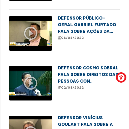
Defensor Público-
Geral Gabriel Furtado
play_circle_outline
fala sobre ações da
Carreta dos Direitos
08/08/2022
Defensor Cosmo Sobral
fala sobre direitos das
play_circle_outline
pessoas com
deficiência em relação
02/08/2022
a planos de saúde
Defensor Vinícius
Goulart fala sobre a