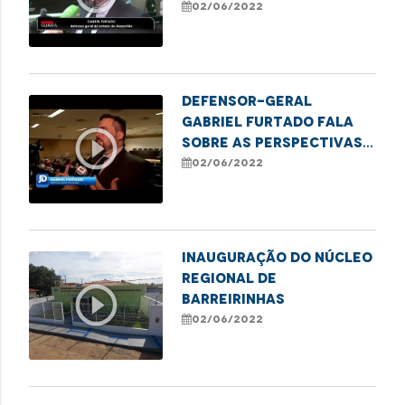
trabalho e ações da
02/06/2022
Defensoria
Defensor-geral
Gabriel Furtado fala
play_circle_outline
sobre as perspectivas
para a gestão dos
02/06/2022
próximos dois anos
INAUGURAÇÃO DO NÚCLEO
REGIONAL DE
play_circle_outline
BARREIRINHAS
02/06/2022