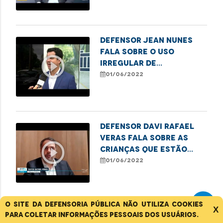
Defensor Jean Nunes
fala sobre o uso
play_circle_outline
irregular de
agrotóxicos no
01/06/2022
interior do Maranhão
Defensor Davi Rafael
Veras fala sobre as
play_circle_outline
crianças que estão
enfrentando
01/06/2022
dificuldades no
Hospital da Criança
O site da Defensoria Pública não utiliza cookies
X
Defensor-geral fala
para coletar informações pessoais dos usuários.