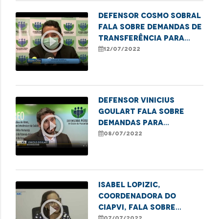
Defensor Cosmo Sobral
fala sobre demandas de
play_circle_outline
transferência para
leitos de UTI
12/07/2022
Defensor Vinicius
Goulart fala sobre
play_circle_outline
demandas para
transferência para
08/07/2022
leitos de terapia
intensiva
Isabel Lopizic,
coordenadora do
play_circle_outline
Ciapvi, fala sobre
casos de violência
07/07/2022