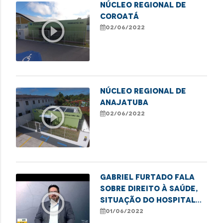
NÚCLEO REGIONAL DE
COROATÁ
play_circle_outline
02/06/2022
NÚCLEO REGIONAL DE
ANAJATUBA
play_circle_outline
02/06/2022
Gabriel Furtado fala
sobre direito à saúde,
play_circle_outline
situação do Hospital
da Criança, dentre
01/06/2022
outros assuntos.