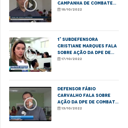
play_circle_outline
campanha de combate
ao sub-registro
18/10/2022
1° Subdefensora
Cristiane Marques fala
play_circle_outline
sobre ação da DPE de
combate ao sub-
17/10/2022
registro no Maranhão
Defensor Fábio
Carvalho fala sobre
play_circle_outline
ação da DPE de combate
ao sub-registro civil
13/10/2022
em Imperatriz