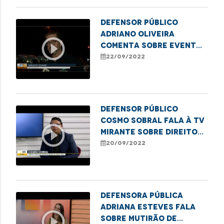
Defensor Público
Adriano Oliveira
play_circle_outline
comenta sobre evento
para os
22/09/2022
empreendedores em
Imperatriz
Defensor público
Cosmo Sobral fala à TV
play_circle_outline
Mirante sobre direitos
dos idosos
20/09/2022
Defensora pública
Adriana Esteves fala
play_circle_outline
sobre mutirão de