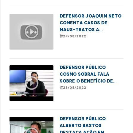
DEFENSOR JOAQUIM NETO
COMENTA CASOS DE
play_circle_outline
MAUS-TRATOS A
CRIANÇAS NO MARANHÃO
24/08/2022
Defensor Público
Cosmo Sobral fala
play_circle_outline
sobre o Benefício de
Prestação Continuada
23/08/2022
Defensor Público
Alberto Bastos
destaca ação em