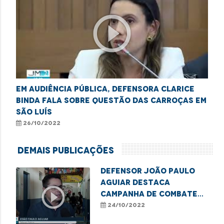
play_circle_outline
Em audiência pública, defensora Clarice
Binda fala sobre questão das carroças em
São Luís
26/10/2022
Demais Publicações
Defensor João Paulo
Aguiar destaca
play_circle_outline
campanha de combate
ao sub-registro em
24/10/2022
Imperatriz