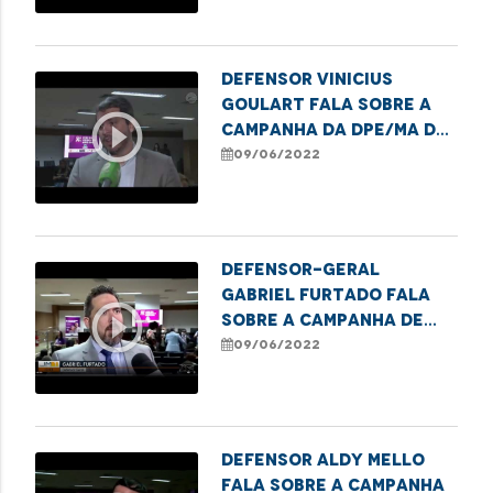
Defensor Vinicius
Goulart fala sobre a
play_circle_outline
campanha da DPE/MA de
combate a violência
09/06/2022
contra os idosos
Defensor-Geral
Gabriel Furtado fala
play_circle_outline
sobre a Campanha de
Conscientização da
09/06/2022
Violência Contra a
Pessoa Idosa
Defensor Aldy Mello
fala sobre a campanha