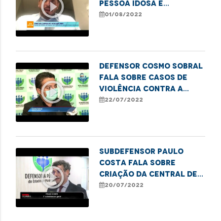
play_circle_outline
pessoa idosa e
atividades laborais
01/08/2022
Defensor Cosmo Sobral
fala sobre casos de
play_circle_outline
violência contra a
pessoa idosa
22/07/2022
Subdefensor Paulo
Costa fala sobre
play_circle_outline
criação da Central de
Regulação de Vagas
20/07/2022
Prisionais no MA