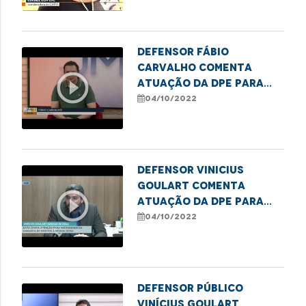
MA
Defensor Fábio
Carvalho comenta
play_circle_outline
atuação da DPE para
garantir direitos dos
04/10/2022
idosos no MA
Defensor Vinicius
Goulart comenta
play_circle_outline
atuação da DPE para
garantir direitos dos
04/10/2022
idosos no MA
Defensor público
Vinícius Goulart