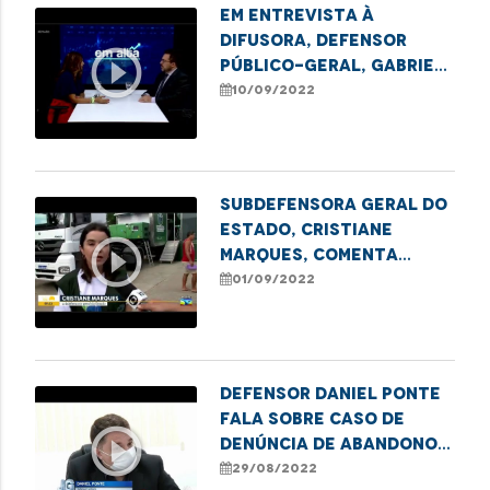
Em entrevista à
Difusora, defensor
play_circle_outline
público-geral, Gabriel
Furtado, fala sobre
10/09/2022
projeto Maranhão
Verde
Subdefensora Geral do
Estado, Cristiane
play_circle_outline
Marques, comenta
sobre a ação da
01/09/2022
Carreta dos Direitos
na Cidade Operária
Defensor Daniel Ponte
fala sobre caso de
play_circle_outline
denúncia de abandono e
sequestro em Caxias
29/08/2022