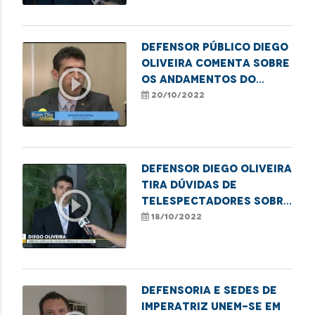
Defensor público Diego
Oliveira comenta sobre
play_circle_outline
os andamentos do
processo contra a Vivo
20/10/2022
Defensor Diego Oliveira
tira dúvidas de
play_circle_outline
telespectadores sobre
direito do consumidor
18/10/2022
Defensoria e SEDES de
Imperatriz unem-se em