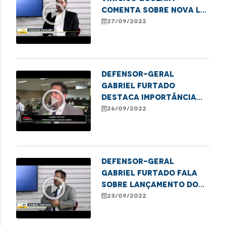
play_circle_outline
comenta sobre nova lei
referente ao rol
27/09/2022
taxativo da ANS
Defensor-geral
Gabriel Furtado
play_circle_outline
destaca importância
do registro de
26/09/2022
nascimento
Defensor-geral
Gabriel Furtado fala
play_circle_outline
sobre lançamento do
Plano para
23/09/2022
erradicação do sub-
registro de nascimento