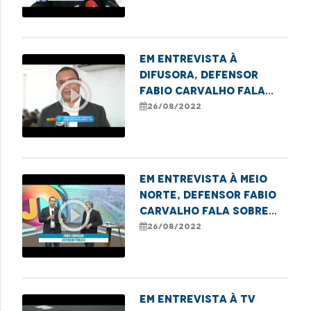
Em entrevista à
Difusora, Defensor
play_circle_outline
Fabio Carvalho fala
sobre termo de
26/08/2022
cooperação em
Imperatriz
Em entrevista à Meio
Norte, Defensor Fabio
play_circle_outline
Carvalho fala sobre
termo de cooperação
26/08/2022
em Imperatriz
Em entrevista à TV