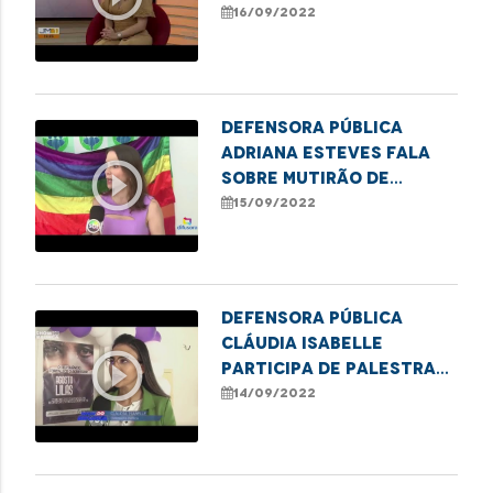
retificação de nome em
16/09/2022
Açailândia
Defensora Pública
Adriana Esteves fala
play_circle_outline
sobre mutirão de
retificação de nomes
15/09/2022
social e gênero para
pessoas trans em
Açailândia.
Defensora pública
Cláudia Isabelle
play_circle_outline
participa de palestra
em Alusão ao Agosto
14/09/2022
Lilás, em Santa Inês