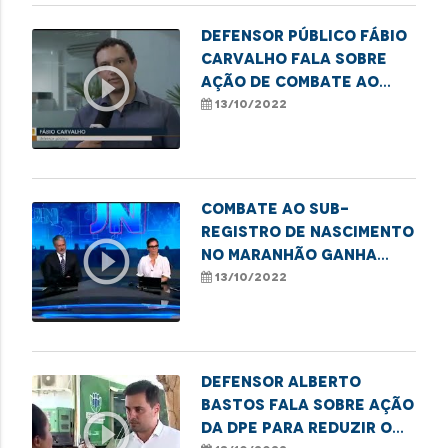
Defensor público Fábio
Carvalho fala sobre
play_circle_outline
ação de combate ao
sub-registro da DPE de
13/10/2022
Imperatriz
Combate ao sub-
registro de nascimento
play_circle_outline
no Maranhão ganha
destaque no Jornal
13/10/2022
Nacional
Defensor Alberto
Bastos fala sobre ação
play_circle_outline
da DPE para reduzir o