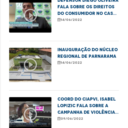
Defensor Diego Oliveira
fala sobre os direitos
play_circle_outline
do consumidor no caso
do parque de diversões
14/06/2022
que apresentou
problemas técnicos
nos seus brinquedos
Inauguração do Núcleo
Regional de Parnarama
play_circle_outline
14/06/2022
Coord do CIAPVI, Isabel
Lopizic fala sobre a
play_circle_outline
Campanha de Violência
contra os idosos
09/06/2022