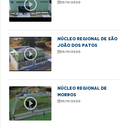
play_circle_outline
10/11/2020
Núcleo Regional de São
João dos Patos
play_circle_outline
10/11/2020
Núcleo Regional de
Morros
play_circle_outline
10/11/2020