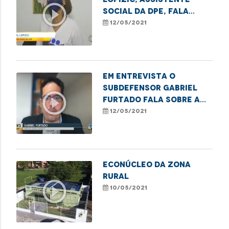
play_circle_outline
social da DPE, fala
sobre casos de
12/05/2021
violência contra
idosos
Em entrevista o
subdefensor Gabriel
play_circle_outline
Furtado fala sobre a
Tarifa Social de
12/05/2021
Energia Elétrica
Econúcleo da Zona
Rural
play_circle_outline
10/05/2021