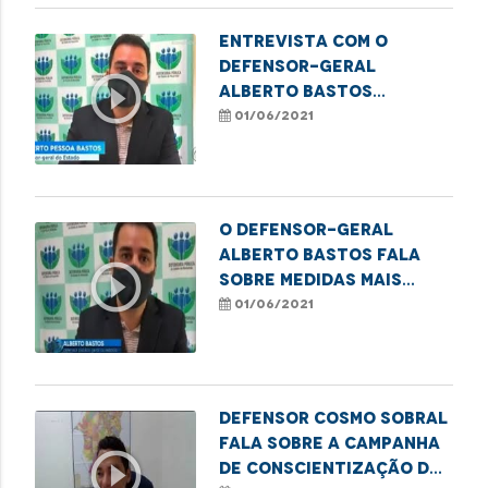
Entrevista com o
defensor-geral
play_circle_outline
Alberto Bastos
falando sobre a taxa
01/06/2021
de ocupação dos
leitos.
O defensor-geral
Alberto Bastos fala
play_circle_outline
sobre medidas mais
restritivas de
01/06/2021
enfrentamento à
pandemia
Defensor Cosmo Sobral
fala sobre a Campanha
play_circle_outline
de Conscientização da