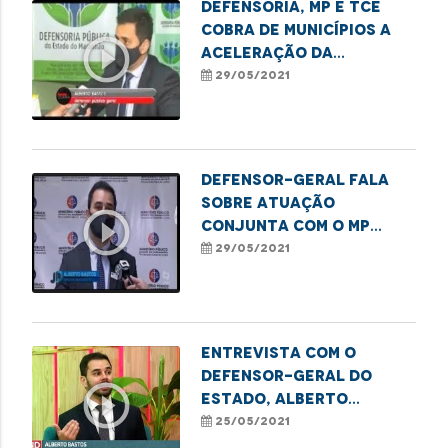
Defensoria, MP e TCE
cobra de municípios a
play_circle_outline
aceleração da
imunização no Estado
29/05/2021
Defensor-geral fala
sobre atuação
play_circle_outline
conjunta com o MP
para acelerar
29/05/2021
imunização no MA
Entrevista com o
defensor-geral do
play_circle_outline
Estado, Alberto
Bastos falando sobre
25/05/2021
os Núcleos Ecológicos