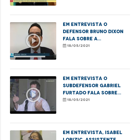
Em entrevista o
defensor Bruno Dixon
play_circle_outline
fala sobre a
superlotação nos
18/05/2021
presídios do Maranhão.
Em entrevista o
subdefensor Gabriel
play_circle_outline
Furtado fala sobre
Projeto de
18/05/2021
acolhimento a
crianças.
Em entrevista, Isabel
Lopizic, assistente