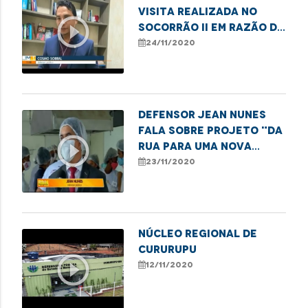
visita realizada no
play_circle_outline
Socorrão II em razão da
demora na realização
24/11/2020
de cirurgias
Defensor Jean Nunes
fala sobre projeto "Da
play_circle_outline
rua para uma nova
vida"
23/11/2020
Núcleo Regional de
Cururupu
play_circle_outline
12/11/2020