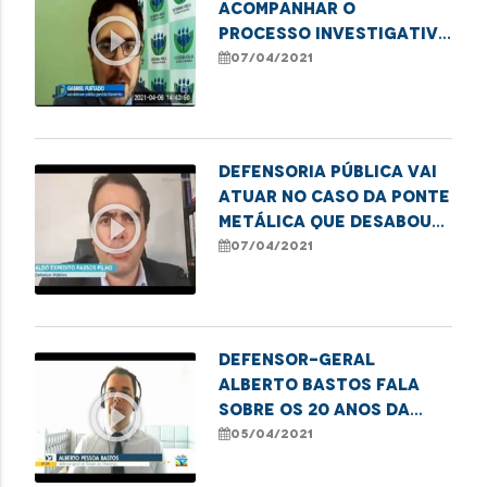
acompanhar o
play_circle_outline
processo investigativo
sobre queda da ponte
07/04/2021
em Bacabal
Defensoria Pública vai
atuar no caso da ponte
play_circle_outline
metálica que desabou
na cidade de Bacabal
07/04/2021
Defensor-geral
Alberto Bastos fala
play_circle_outline
sobre os 20 anos da
Defensoria Pública
05/04/2021