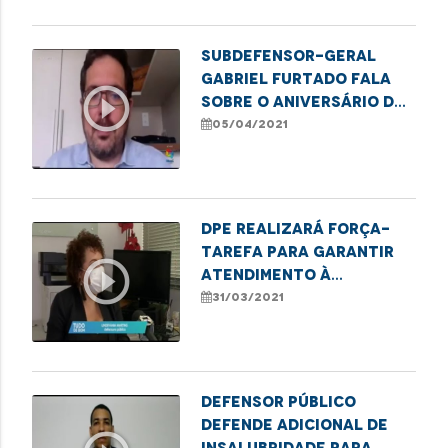
Subdefensor-geral
Gabriel Furtado fala
play_circle_outline
sobre o aniversário da
Defensoria Pública
05/04/2021
DPE realizará força-
tarefa para garantir
play_circle_outline
atendimento à
mulheres vítimas de
31/03/2021
violência doméstica
Defensor Público
defende adicional de
insalubridade para