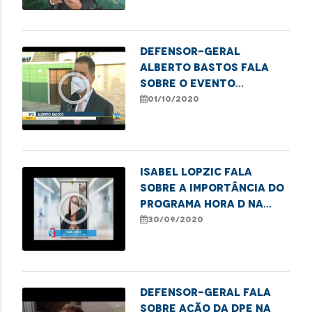
Idoso
Defensor-geral
Alberto Bastos fala
play_circle_outline
sobre o evento
realizado para
01/10/2020
comemorar o Dia do
Idoso
Isabel Lopzic fala
sobre a importância do
play_circle_outline
programa Hora D na
luta contra a
30/09/2020
violência ao idoso
Defensor-geral fala
sobre ação da DPE na