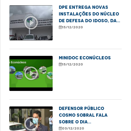
DPE entrega novas
instalações do Núcleo
play_circle_outline
de Defesa do Idoso, da
Pessoa com Deficiência
15/12/2020
e da Saúde
MINIDOC ECONÚCLEOS
15/12/2020
play_circle_outline
Defensor Público
Cosmo Sobral fala
play_circle_outline
sobre o Dia
Internacional da
03/12/2020