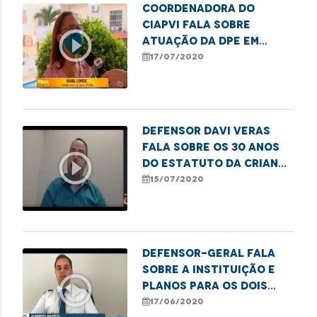
Coordenadora do
Ciapvi fala sobre
play_circle_outline
atuação da DPE em
casos de abuso
17/07/2020
financeiro contra a
pessoa idosa
Defensor Davi Veras
fala sobre os 30 anos
play_circle_outline
do Estatuto da Criança
e do Adolescente
15/07/2020
Defensor-geral fala
sobre a instituição e
play_circle_outline
planos para os dois
próximos anos de
17/06/2020