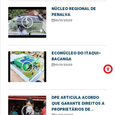
Núcleo Regional de
Penalva
play_circle_outline
10/11/2020
Econúcleo do Itaqui-
Bacanga
play_circle_outline
10/11/2020
DPE articula acordo
que garante direitos a
play_circle_outline
proprietários de