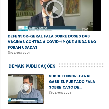
play_circle_outline
Defensor-geral fala sobre doses das
vacinas contra a covid-19 que ainda não
foram usadas
08/06/2021
Demais Publicações
Subdefensor-geral
Gabriel Furtado fala
play_circle_outline
sobre caso de
homofobia no Maranhão
08/06/2021