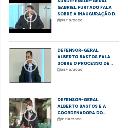
Subdefensor-geral
Gabriel Furtado fala
play_circle_outline
sobre a inauguração de
novos núcleos da DPE
08/10/2020
Defensor-geral
Alberto Bastos fala
play_circle_outline
sobre o processo de
expansão da Defensoria
08/10/2020
Pública no estado
Defensor-geral
Alberto Bastos e a
play_circle_outline
coordenadora do
Ciapvi Isabel Lopzic
01/10/2020
falam sobre o Dia do