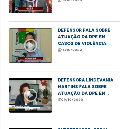
bancas de revistas a
16/10/2020
serem removidas
Defensor fala sobre
atuação da DPE em
play_circle_outline
casos de violência
sexual contra
16/10/2020
crianças e
adolescentes
Defensora Lindevania
Martins fala sobre
play_circle_outline
atuação da DPE em
casos de violência
09/10/2020
LGBTQI+