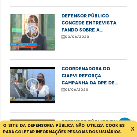
Defensor público
concede entrevista
play_circle_outline
fando sobre a
Campanha de Combate a
02/06/2020
Violência Contra o
Idoso
Coordenadora do
Ciapvi reforça
play_circle_outline
campanha da DPE de
conscientização da
01/06/2020
violência contra a
pessoa idosa
Defensor público fala
O site da Defensoria Pública não utiliza cookies
sobre lançamento da
X
para coletar informações pessoais dos usuários.
campanha de