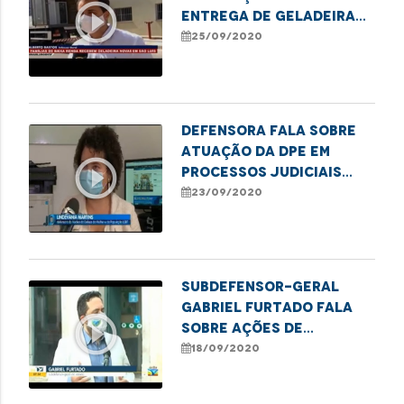
play_circle_outline
entrega de geladeiras
novas a famílias de
25/09/2020
baixa renda
Defensora fala sobre
atuação da DPE em
play_circle_outline
processos judiciais
com pedidos de
23/09/2020
mudança de nome e
gênero
Subdefensor-geral
Gabriel Furtado fala
play_circle_outline
sobre ações de
combate à violência
18/09/2020
contra a mulher