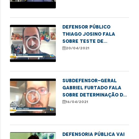
elétrica
Defensor público
Thiago Josino fala
play_circle_outline
sobre teste de
paternidade em
20/04/2021
parentes próximos ao
suposto pai
Subdefensor-geral
Gabriel Furtado fala
play_circle_outline
sobre determinação da
ANS sobre teste de
16/04/2021
Covid-19
Defensoria Pública vai