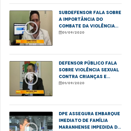
Subdefensor fala sobre
a importância do
play_circle_outline
combate da violência
sexual contra a
01/09/2020
criança e o
adolescente
Defensor público fala
sobre violência sexual
play_circle_outline
contra crianças e
adolescentes
01/09/2020
DPE assegura embarque
imediato de família
play_circle_outline
maranhense impedida de