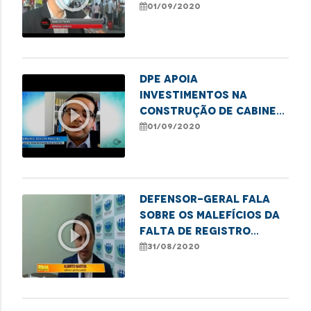
viajar
01/09/2020
DPE apoia
investimentos na
play_circle_outline
construção de cabines
íntimas no Complexo
01/09/2020
Penitenciário do
Maranhão
Defensor-geral fala
sobre os malefícios da
play_circle_outline
falta de registro
paterno em nome de
31/08/2020
crianças