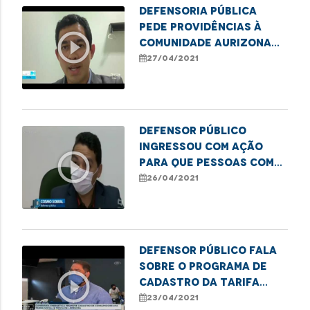
Defensoria Pública
pede providências à
play_circle_outline
Comunidade Aurizona
em Godofredo Viana
27/04/2021
Defensor Público
ingressou com ação
play_circle_outline
para que pessoas com
deficiência possam ser
26/04/2021
vacinadas.
Defensor Público fala
sobre o programa de
play_circle_outline
cadastro da tarifa
social de energia
23/04/2021