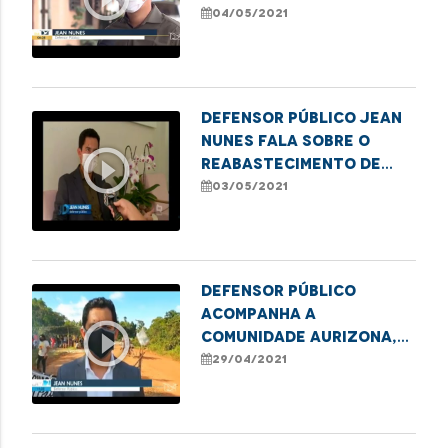
rompimento da
04/05/2021
barragem em
Godofredo Viana
Defensor Público Jean
Nunes fala sobre o
play_circle_outline
reabastecimento de
água da comunidade
03/05/2021
Aurizona.
Defensor público
acompanha a
play_circle_outline
comunidade Aurizona,
após rompimento de
29/04/2021
barragem de uma
mineradora