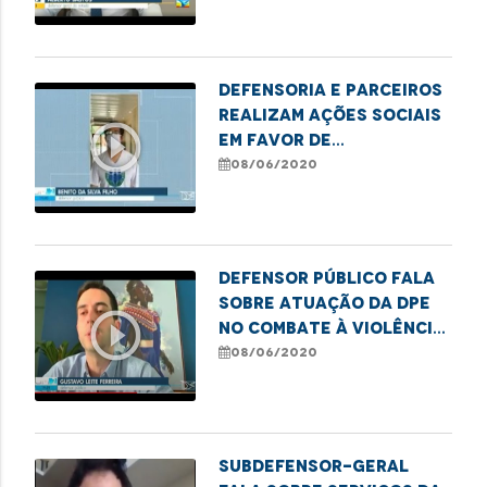
gestão
Defensoria e parceiros
realizam ações sociais
play_circle_outline
em favor de
vulneráveis durante a
08/06/2020
pandemia
Defensor público fala
sobre atuação da DPE
play_circle_outline
no combate à violência
contra a pessoa idosa
08/06/2020
Subdefensor-geral