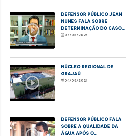
Defensor Público Jean
Nunes fala sobre
play_circle_outline
determinação do caso
do avião pulverizador
07/05/2021
de agrotóxicos.
Núcleo Regional de
Grajaú
play_circle_outline
04/05/2021
Defensor Público fala
sobre a qualidade da
play_circle_outline
água após o