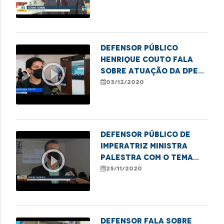
Pessoa com Deficiência
Defensor Público
Henrique Couto fala
play_circle_outline
sobre atuação da DPE
na Semana de
03/12/2020
Conciliação
Defensor Público de
Imperatriz ministra
play_circle_outline
palestra com o tema
"Os desafios da mulher
25/11/2020
preta"
Defensor fala sobre