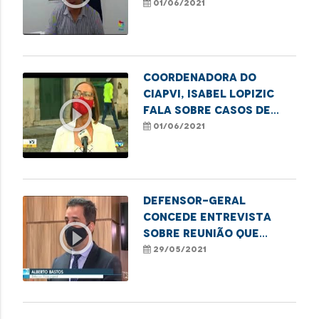
Violência contra a
01/06/2021
Pessoa Idosa
Coordenadora do
CIAPVI, Isabel Lopizic
play_circle_outline
fala sobre casos de
violência contra
01/06/2021
idosos
Defensor-geral
concede entrevista
play_circle_outline
sobre reunião que
decidiu cobrar
29/05/2021
celeridade na
imunização no MA