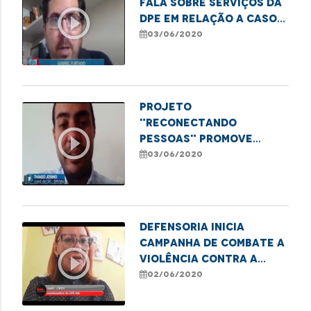
fala sobre serviços da
play_circle_outline
DPE em relação a casos
de violência contra
03/06/2020
idosos no MA
Projeto
"Reconectando
play_circle_outline
Pessoas" promove
audiências virtuais de
03/06/2020
conciliação
Defensoria inicia
Campanha de Combate a
play_circle_outline
Violência Contra a
Pessoa Idosa
02/06/2020