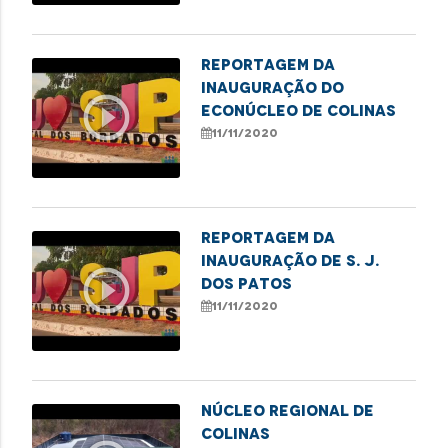
Reportagem da
inauguração do
play_circle_outline
Econúcleo de Colinas
11/11/2020
Reportagem da
inauguração de S. J.
play_circle_outline
dos Patos
11/11/2020
Núcleo Regional de
Colinas