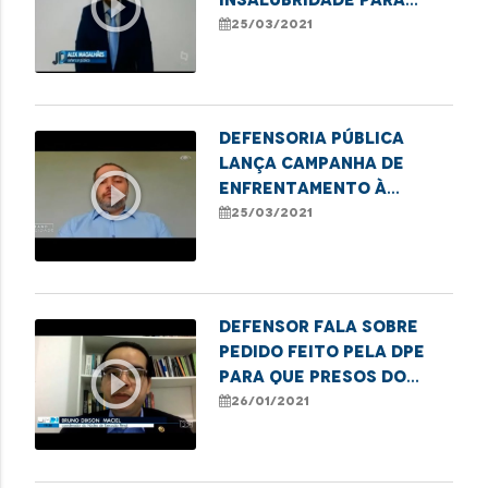
play_circle_outline
profissionais de saúde
25/03/2021
da linha de frente no
combate à Covid
Defensoria Pública
lança campanha de
play_circle_outline
enfrentamento à
violência sexual
25/03/2021
contra crianças e
adolescentes
Defensor fala sobre
pedido feito pela DPE
play_circle_outline
para que presos do
grupo de risco cumpram
26/01/2021
pena domiciliar