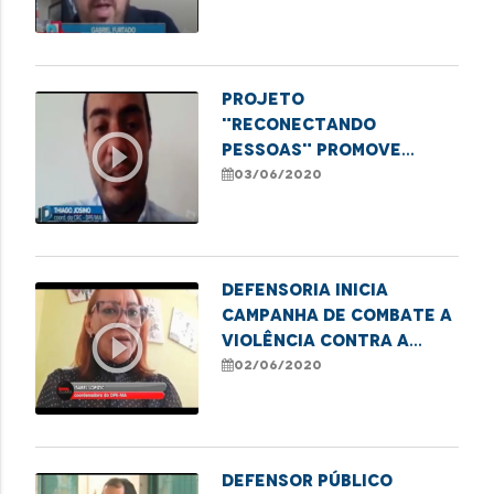
idosos no MA
Projeto
"Reconectando
play_circle_outline
Pessoas" promove
audiências virtuais de
03/06/2020
conciliação
Defensoria inicia
Campanha de Combate a
play_circle_outline
Violência Contra a
Pessoa Idosa
02/06/2020
Defensor público