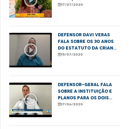
play_circle_outline
casos de abuso
17/07/2020
financeiro contra a
pessoa idosa
Defensor Davi Veras
fala sobre os 30 anos
play_circle_outline
do Estatuto da Criança
e do Adolescente
15/07/2020
Defensor-geral fala
sobre a instituição e
play_circle_outline
planos para os dois
próximos anos de
17/06/2020
gestão