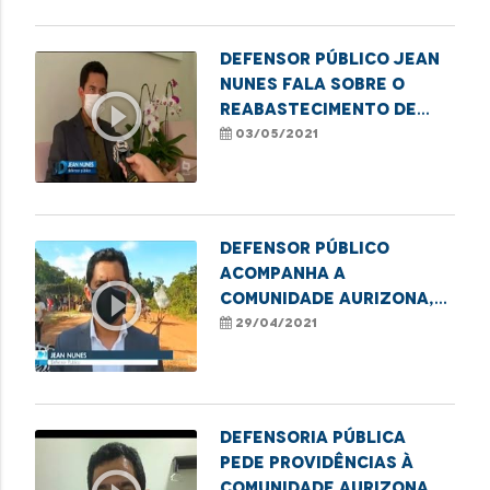
Defensor Público Jean
Nunes fala sobre o
play_circle_outline
reabastecimento de
água da comunidade
03/05/2021
Aurizona.
Defensor público
acompanha a
play_circle_outline
comunidade Aurizona,
após rompimento de
29/04/2021
barragem de uma
mineradora
Defensoria Pública
pede providências à
Comunidade Aurizona