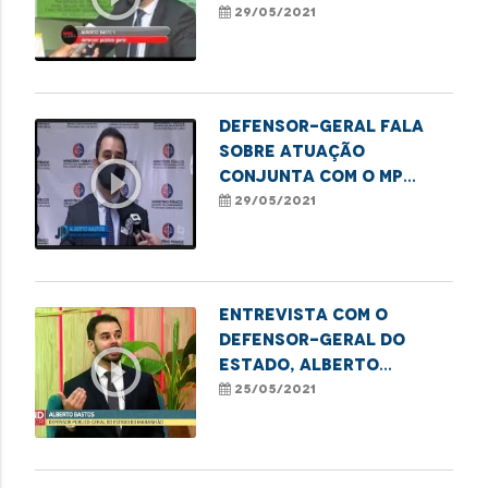
imunização no Estado
29/05/2021
Defensor-geral fala
sobre atuação
play_circle_outline
conjunta com o MP
para acelerar
29/05/2021
imunização no MA
Entrevista com o
defensor-geral do
play_circle_outline
Estado, Alberto
Bastos falando sobre
25/05/2021
os Núcleos Ecológicos