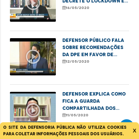
play_circle_outline
decrete o lockdown em
Imperatriz
16/05/2020
Defensor público fala
sobre recomendações
play_circle_outline
da DPE em favor de
idosos e PCD durante a
12/05/2020
pandemia
Defensor explica como
fica a Guarda
play_circle_outline
Compartilhada dos
filhos no
11/05/2020
distanciamento social
O site da Defensoria Pública não utiliza cookies
X
para coletar informações pessoais dos usuários.