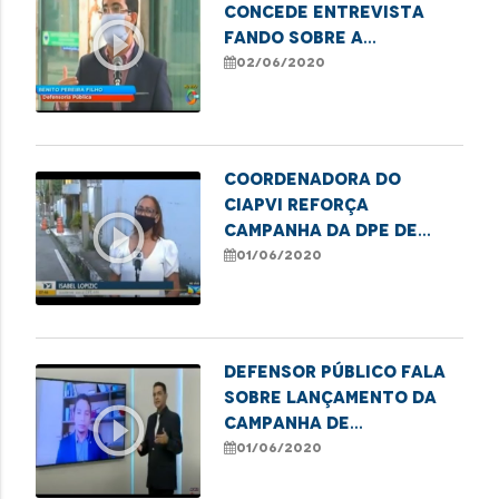
concede entrevista
play_circle_outline
fando sobre a
Campanha de Combate a
02/06/2020
Violência Contra o
Idoso
Coordenadora do
Ciapvi reforça
play_circle_outline
campanha da DPE de
conscientização da
01/06/2020
violência contra a
pessoa idosa
Defensor público fala
sobre lançamento da
play_circle_outline
campanha de
conscientização da
01/06/2020
violência contra o