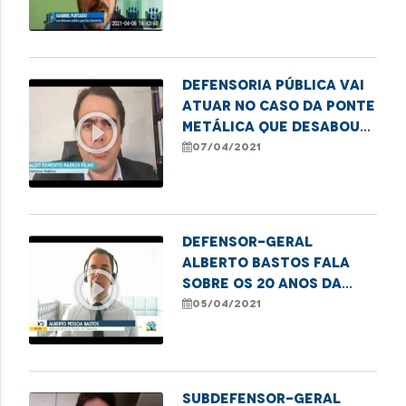
em Bacabal
Defensoria Pública vai
atuar no caso da ponte
play_circle_outline
metálica que desabou
na cidade de Bacabal
07/04/2021
Defensor-geral
Alberto Bastos fala
play_circle_outline
sobre os 20 anos da
Defensoria Pública
05/04/2021
Subdefensor-geral