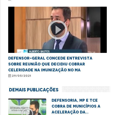
play_circle_outline
Defensor-geral concede entrevista
sobre reunião que decidiu cobrar
celeridade na imunização no MA
29/05/2021
Demais Publicações
Defensoria, MP e TCE
cobra de municípios a
play_circle_outline
aceleração da