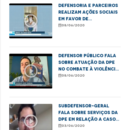
Defensoria e parceiros
realizam ações sociais
play_circle_outline
em favor de
vulneráveis durante a
08/06/2020
pandemia
Defensor público fala
sobre atuação da DPE
play_circle_outline
no combate à violência
contra a pessoa idosa
08/06/2020
Subdefensor-geral
fala sobre serviços da
play_circle_outline
DPE em relação a casos
de violência contra
03/06/2020