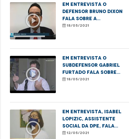
Em entrevista o
defensor Bruno Dixon
play_circle_outline
fala sobre a
superlotação nos
18/05/2021
presídios do Maranhão.
Em entrevista o
subdefensor Gabriel
play_circle_outline
Furtado fala sobre
Projeto de
18/05/2021
acolhimento a
crianças.
Em entrevista, Isabel
Lopizic, assistente
play_circle_outline
social da DPE, fala
sobre casos de
12/05/2021