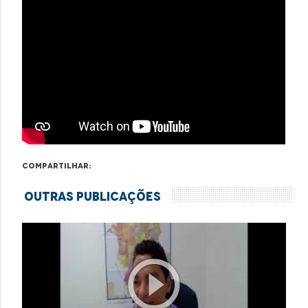
Compartilhar:
Outras Publicações
play_circle_outline