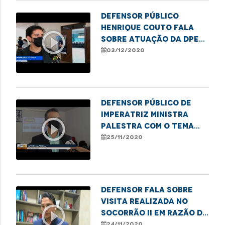
Defensor Público
Henrique Couto fala
play_circle_outline
sobre atuação da DPE
na Semana de
03/12/2020
Conciliação
Defensor Público de
Imperatriz ministra
play_circle_outline
palestra com o tema
"Os desafios da mulher
25/11/2020
preta"
Defensor fala sobre
visita realizada no
play_circle_outline
Socorrão II em razão da
demora na realização
24/11/2020