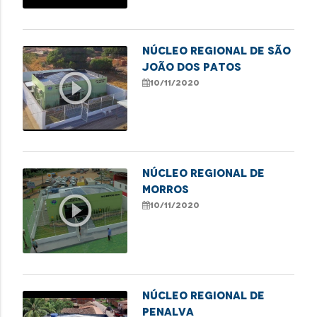
Núcleo Regional de São
João dos Patos
play_circle_outline
10/11/2020
Núcleo Regional de
Morros
play_circle_outline
10/11/2020
Núcleo Regional de
Penalva