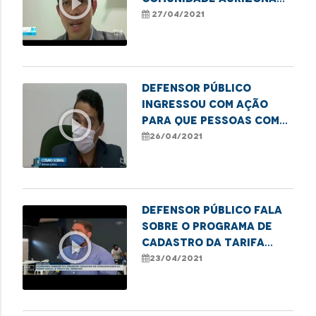
play_circle_outline
em Godofredo Viana
27/04/2021
Defensor Público
ingressou com ação
play_circle_outline
para que pessoas com
deficiência possam ser
26/04/2021
vacinadas.
Defensor Público fala
sobre o programa de
play_circle_outline
cadastro da tarifa
social de energia
23/04/2021
elétrica