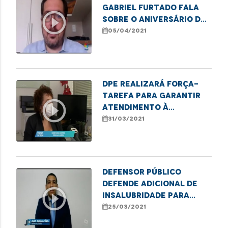
Gabriel Furtado fala
play_circle_outline
sobre o aniversário da
Defensoria Pública
05/04/2021
DPE realizará força-
tarefa para garantir
play_circle_outline
atendimento à
mulheres vítimas de
31/03/2021
violência doméstica
Defensor Público
defende adicional de
play_circle_outline
insalubridade para
profissionais de saúde
25/03/2021
da linha de frente no