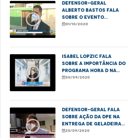
Defensor-geral
Alberto Bastos fala
play_circle_outline
sobre o evento
realizado para
01/10/2020
comemorar o Dia do
Idoso
Isabel Lopzic fala
sobre a importância do
play_circle_outline
programa Hora D na
luta contra a
30/09/2020
violência ao idoso
Defensor-geral fala
sobre ação da DPE na
play_circle_outline
entrega de geladeiras
novas a famílias de
25/09/2020
baixa renda