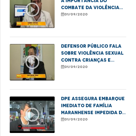
a importância do
play_circle_outline
combate da violência
sexual contra a
01/09/2020
criança e o
adolescente
Defensor público fala
sobre violência sexual
play_circle_outline
contra crianças e
adolescentes
01/09/2020
DPE assegura embarque
imediato de família
play_circle_outline
maranhense impedida de
viajar
01/09/2020