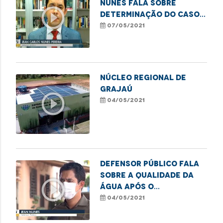
Nunes fala sobre
play_circle_outline
determinação do caso
do avião pulverizador
07/05/2021
de agrotóxicos.
Núcleo Regional de
Grajaú
play_circle_outline
04/05/2021
Defensor Público fala
sobre a qualidade da
play_circle_outline
água após o
rompimento da
04/05/2021
barragem em
Godofredo Viana