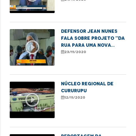
de cirurgias
Defensor Jean Nunes
fala sobre projeto "Da
play_circle_outline
rua para uma nova
vida"
23/11/2020
Núcleo Regional de
Cururupu
play_circle_outline
12/11/2020