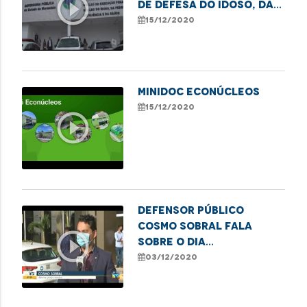
play_circle_outline
de Defesa do Idoso, da
Pessoa com Deficiência
15/12/2020
e da Saúde
MINIDOC ECONÚCLEOS
15/12/2020
play_circle_outline
Defensor Público
Cosmo Sobral fala
play_circle_outline
sobre o Dia
Internacional da
03/12/2020
Pessoa com Deficiência