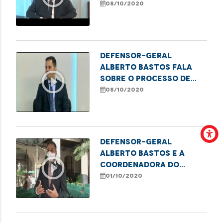
novos núcleos da DPE
08/10/2020
Defensor-geral
Alberto Bastos fala
play_circle_outline
sobre o processo de
expansão da Defensoria
08/10/2020
Pública no estado
Defensor-geral
Alberto Bastos e a
play_circle_outline
coordenadora do
Ciapvi Isabel Lopzic
01/10/2020
falam sobre o Dia do
Idoso