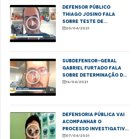
Defensor público
Thiago Josino fala
play_circle_outline
sobre teste de
paternidade em
20/04/2021
parentes próximos ao
suposto pai
Subdefensor-geral
Gabriel Furtado fala
play_circle_outline
sobre determinação da
ANS sobre teste de
16/04/2021
Covid-19
Defensoria Pública vai
acompanhar o
play_circle_outline
processo investigativo
sobre queda da ponte
07/04/2021