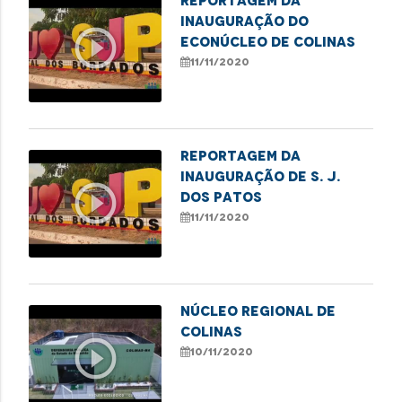
Reportagem da
inauguração do
play_circle_outline
Econúcleo de Colinas
11/11/2020
Reportagem da
inauguração de S. J.
play_circle_outline
dos Patos
11/11/2020
Núcleo Regional de
Colinas
play_circle_outline
10/11/2020