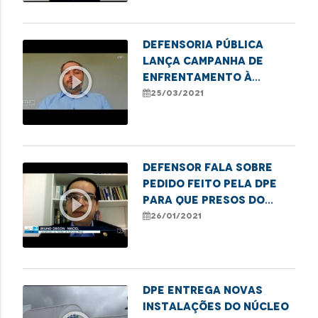
combate à Covid
Defensoria Pública
lança campanha de
play_circle_outline
enfrentamento à
violência sexual
25/03/2021
contra crianças e
adolescentes
Defensor fala sobre
pedido feito pela DPE
play_circle_outline
para que presos do
grupo de risco cumpram
26/01/2021
pena domiciliar
DPE entrega novas
instalações do Núcleo