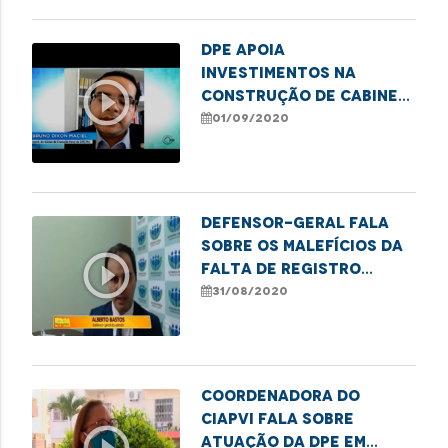
DPE apoia
investimentos na
play_circle_outline
construção de cabines
íntimas no Complexo
01/09/2020
Penitenciário do
Maranhão
Defensor-geral fala
sobre os malefícios da
play_circle_outline
falta de registro
paterno em nome de
31/08/2020
crianças
Coordenadora do
Ciapvi fala sobre
atuação da DPE em