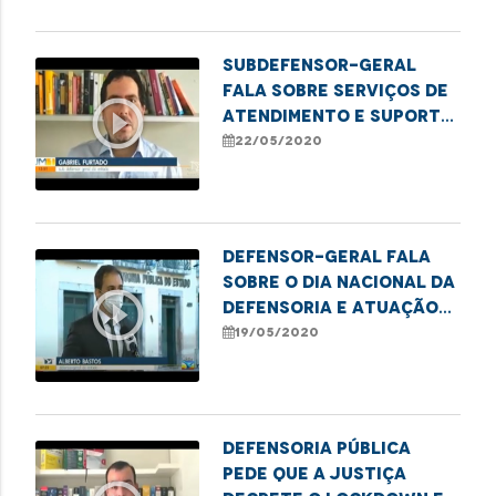
idoso
Subdefensor-geral
fala sobre serviços de
play_circle_outline
atendimento e suporte
a saúde mental da
22/05/2020
população
Defensor-geral fala
sobre o Dia Nacional da
play_circle_outline
Defensoria e atuação
da instituição durante
19/05/2020
a Pandemia
Defensoria Pública
pede que a Justiça