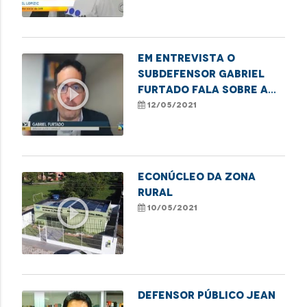
violência contra
idosos
Em entrevista o
subdefensor Gabriel
play_circle_outline
Furtado fala sobre a
Tarifa Social de
12/05/2021
Energia Elétrica
Econúcleo da Zona
Rural
play_circle_outline
10/05/2021
Defensor Público Jean