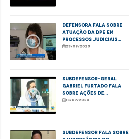
Defensora fala sobre
atuação da DPE em
play_circle_outline
processos judiciais
com pedidos de
23/09/2020
mudança de nome e
gênero
Subdefensor-geral
Gabriel Furtado fala
play_circle_outline
sobre ações de
combate à violência
18/09/2020
contra a mulher
Subdefensor fala sobre