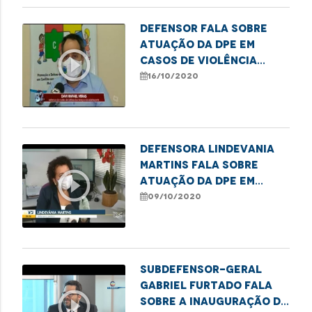
Defensor fala sobre
atuação da DPE em
play_circle_outline
casos de violência
sexual contra
16/10/2020
crianças e
adolescentes
Defensora Lindevania
Martins fala sobre
play_circle_outline
atuação da DPE em
casos de violência
09/10/2020
LGBTQI+
Subdefensor-geral
Gabriel Furtado fala
play_circle_outline
sobre a inauguração de