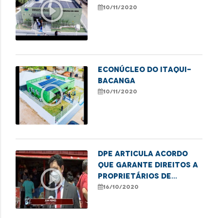
play_circle_outline
10/11/2020
Econúcleo do Itaqui-
Bacanga
play_circle_outline
10/11/2020
DPE articula acordo
que garante direitos a
play_circle_outline
proprietários de
bancas de revistas a
16/10/2020
serem removidas