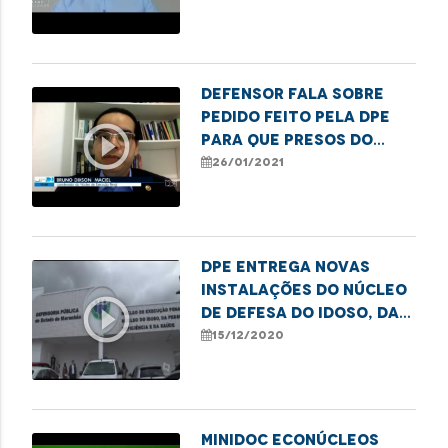
contra crianças e
adolescentes
Defensor fala sobre
pedido feito pela DPE
play_circle_outline
para que presos do
grupo de risco cumpram
26/01/2021
pena domiciliar
DPE entrega novas
instalações do Núcleo
play_circle_outline
de Defesa do Idoso, da
Pessoa com Deficiência
15/12/2020
e da Saúde
MINIDOC ECONÚCLEOS