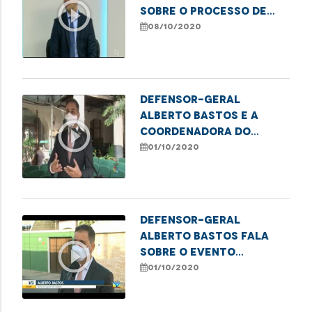
play_circle_outline
sobre o processo de
expansão da Defensoria
08/10/2020
Pública no estado
Defensor-geral
Alberto Bastos e a
play_circle_outline
coordenadora do
Ciapvi Isabel Lopzic
01/10/2020
falam sobre o Dia do
Idoso
Defensor-geral
Alberto Bastos fala
play_circle_outline
sobre o evento
realizado para
01/10/2020
comemorar o Dia do
Idoso