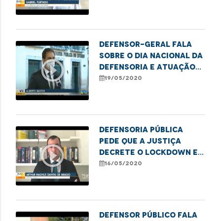
população
Defensor-geral fala
sobre o Dia Nacional da
play_circle_outline
Defensoria e atuação
da instituição durante
19/05/2020
a Pandemia
Defensoria Pública
pede que a Justiça
play_circle_outline
decrete o lockdown em
Imperatriz
16/05/2020
Defensor público fala