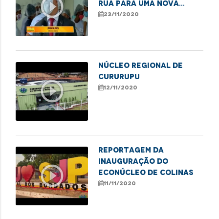
play_circle_outline
rua para uma nova
vida"
23/11/2020
Núcleo Regional de
Cururupu
play_circle_outline
12/11/2020
Reportagem da
inauguração do
play_circle_outline
Econúcleo de Colinas
11/11/2020