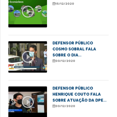
15/12/2020
play_circle_outline
Defensor Público
Cosmo Sobral fala
play_circle_outline
sobre o Dia
Internacional da
03/12/2020
Pessoa com Deficiência
Defensor Público
Henrique Couto fala
play_circle_outline
sobre atuação da DPE
na Semana de
03/12/2020
Conciliação