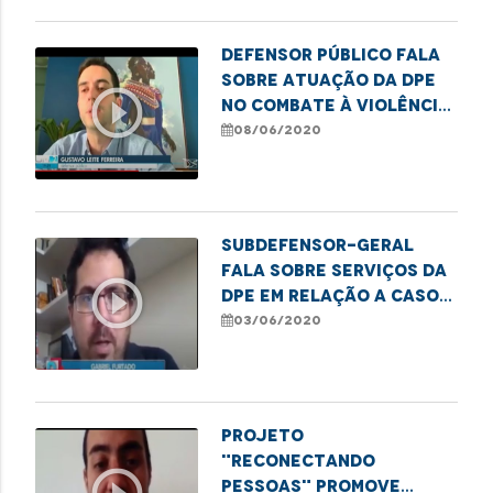
Defensor público fala
sobre atuação da DPE
play_circle_outline
no combate à violência
contra a pessoa idosa
08/06/2020
Subdefensor-geral
fala sobre serviços da
play_circle_outline
DPE em relação a casos
de violência contra
03/06/2020
idosos no MA
Projeto
"Reconectando
Pessoas" promove