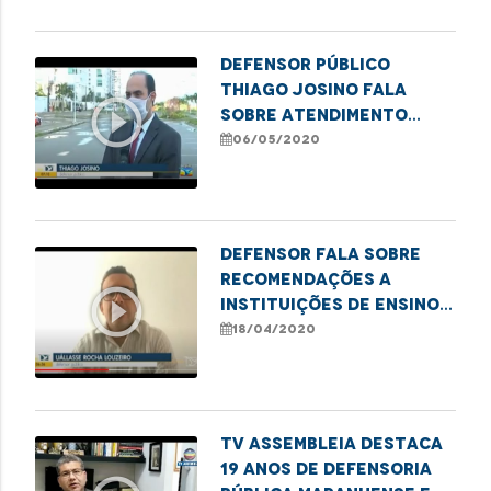
Defensor público
Thiago Josino fala
play_circle_outline
sobre atendimento
remoto da DPE durante
06/05/2020
isolamento social
Defensor fala sobre
recomendações a
play_circle_outline
instituições de ensino
visando resguardar
18/04/2020
direitos de estudantes
em Santa Inês
TV Assembleia destaca
19 anos de Defensoria