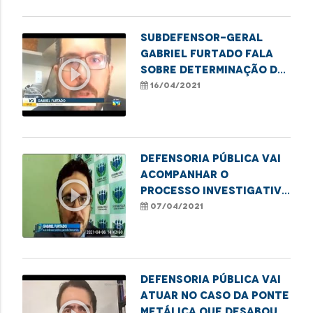
Subdefensor-geral
Gabriel Furtado fala
play_circle_outline
sobre determinação da
ANS sobre teste de
16/04/2021
Covid-19
Defensoria Pública vai
acompanhar o
play_circle_outline
processo investigativo
sobre queda da ponte
07/04/2021
em Bacabal
Defensoria Pública vai
atuar no caso da ponte
metálica que desabou