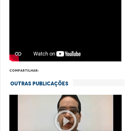
Compartilhar:
Outras Publicações
play_circle_outline