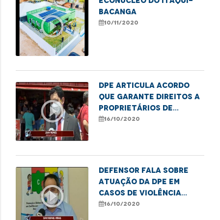
Econúcleo do Itaqui-
Bacanga
play_circle_outline
10/11/2020
DPE articula acordo
que garante direitos a
play_circle_outline
proprietários de
bancas de revistas a
16/10/2020
serem removidas
Defensor fala sobre
atuação da DPE em
play_circle_outline
casos de violência
sexual contra
16/10/2020
crianças e