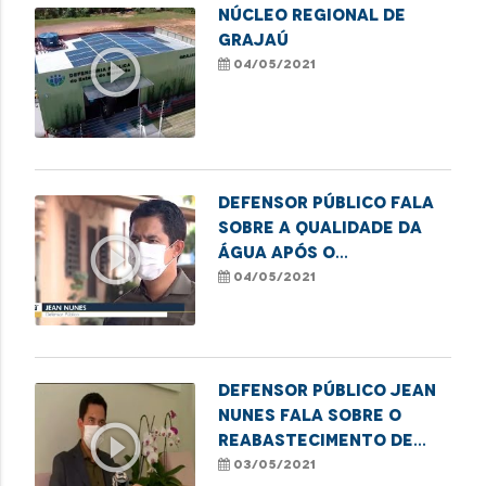
Núcleo Regional de
Grajaú
play_circle_outline
04/05/2021
Defensor Público fala
sobre a qualidade da
play_circle_outline
água após o
rompimento da
04/05/2021
barragem em
Godofredo Viana
Defensor Público Jean
Nunes fala sobre o
play_circle_outline
reabastecimento de
água da comunidade
03/05/2021