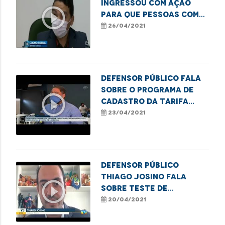
ingressou com ação
play_circle_outline
para que pessoas com
deficiência possam ser
26/04/2021
vacinadas.
Defensor Público fala
sobre o programa de
play_circle_outline
cadastro da tarifa
social de energia
23/04/2021
elétrica
Defensor público
Thiago Josino fala
play_circle_outline
sobre teste de
paternidade em
20/04/2021
parentes próximos ao
suposto pai