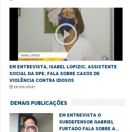
play_circle_outline
Em entrevista, Isabel Lopizic, assistente
social da DPE, fala sobre casos de
violência contra idosos
12/05/2021
Demais Publicações
Em entrevista o
subdefensor Gabriel
play_circle_outline
Furtado fala sobre a