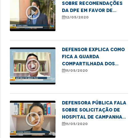
sobre recomendações
play_circle_outline
da DPE em favor de
idosos e PCD durante a
12/05/2020
pandemia
Defensor explica como
fica a Guarda
play_circle_outline
Compartilhada dos
filhos no
11/05/2020
distanciamento social
Defensora pública fala
sobre solicitação de
play_circle_outline
Hospital de Campanha
em Santa Inês
11/05/2020