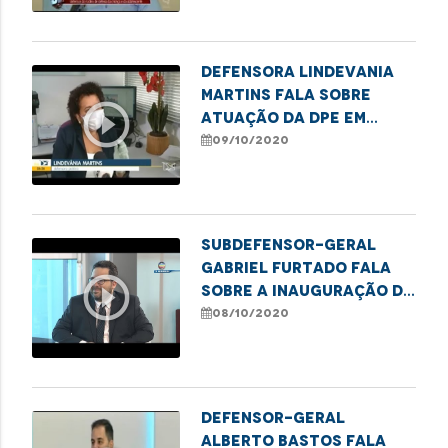
adolescentes
Defensora Lindevania
Martins fala sobre
play_circle_outline
atuação da DPE em
casos de violência
09/10/2020
LGBTQI+
Subdefensor-geral
Gabriel Furtado fala
play_circle_outline
sobre a inauguração de
novos núcleos da DPE
08/10/2020
Defensor-geral
Alberto Bastos fala