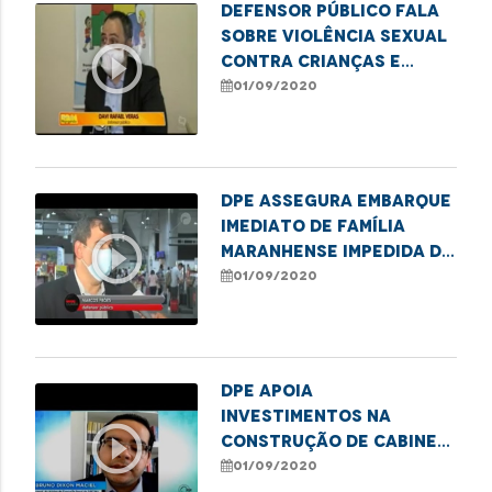
Defensor público fala
sobre violência sexual
play_circle_outline
contra crianças e
adolescentes
01/09/2020
DPE assegura embarque
imediato de família
play_circle_outline
maranhense impedida de
viajar
01/09/2020
DPE apoia
investimentos na
play_circle_outline
construção de cabines
íntimas no Complexo
01/09/2020
Penitenciário do