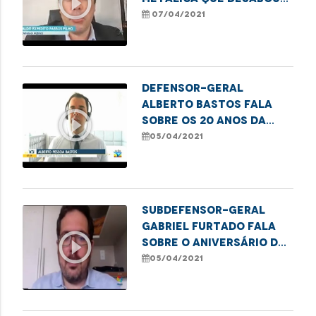
play_circle_outline
na cidade de Bacabal
07/04/2021
Defensor-geral
Alberto Bastos fala
play_circle_outline
sobre os 20 anos da
Defensoria Pública
05/04/2021
Subdefensor-geral
Gabriel Furtado fala
play_circle_outline
sobre o aniversário da
Defensoria Pública
05/04/2021