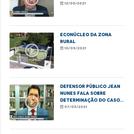
Tarifa Social de
12/05/2021
Energia Elétrica
Econúcleo da Zona
Rural
play_circle_outline
10/05/2021
Defensor Público Jean
Nunes fala sobre
play_circle_outline
determinação do caso
do avião pulverizador
07/05/2021
de agrotóxicos.