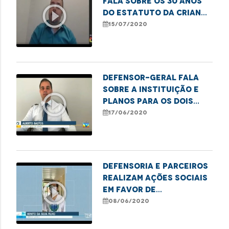
fala sobre os 30 anos
play_circle_outline
do Estatuto da Criança
e do Adolescente
15/07/2020
Defensor-geral fala
sobre a instituição e
play_circle_outline
planos para os dois
próximos anos de
17/06/2020
gestão
Defensoria e parceiros
realizam ações sociais
play_circle_outline
em favor de
vulneráveis durante a
08/06/2020
pandemia