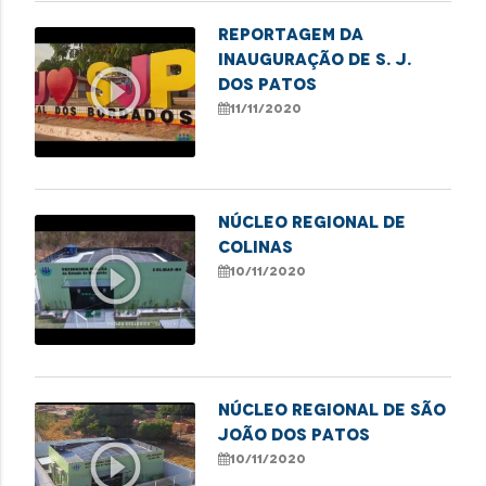
Reportagem da
inauguração de S. J.
play_circle_outline
dos Patos
11/11/2020
Núcleo Regional de
Colinas
play_circle_outline
10/11/2020
Núcleo Regional de São
João dos Patos
play_circle_outline
10/11/2020