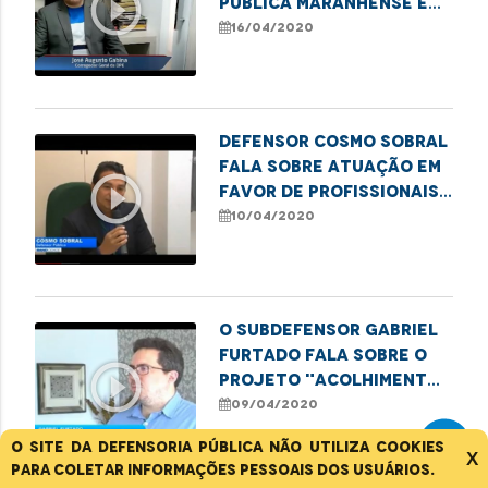
play_circle_outline
Pública maranhense e
fala sobre serviços
16/04/2020
prestados à Sociedade
Defensor Cosmo Sobral
fala sobre atuação em
play_circle_outline
favor de profissionais
de saúde em tempos de
10/04/2020
Covid 19
O subdefensor Gabriel
Furtado fala sobre o
play_circle_outline
projeto "Acolhimento
Psicológico" da
09/04/2020
instituição
O site da Defensoria Pública não utiliza cookies
X
para coletar informações pessoais dos usuários.