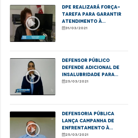
DPE realizará força-
tarefa para garantir
play_circle_outline
atendimento à
mulheres vítimas de
31/03/2021
violência doméstica
Defensor Público
defende adicional de
play_circle_outline
insalubridade para
profissionais de saúde
25/03/2021
da linha de frente no
combate à Covid
Defensoria Pública
lança campanha de
play_circle_outline
enfrentamento à
violência sexual
25/03/2021