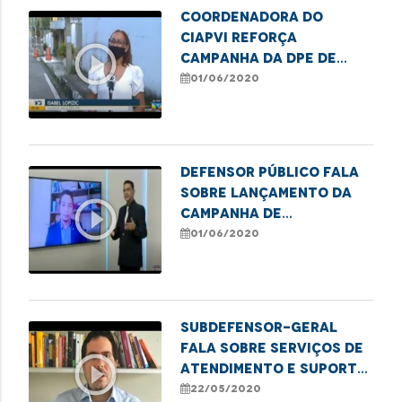
Coordenadora do
Ciapvi reforça
play_circle_outline
campanha da DPE de
conscientização da
01/06/2020
violência contra a
pessoa idosa
Defensor público fala
sobre lançamento da
play_circle_outline
campanha de
conscientização da
01/06/2020
violência contra o
idoso
Subdefensor-geral
fala sobre serviços de
play_circle_outline
atendimento e suporte
a saúde mental da
22/05/2020