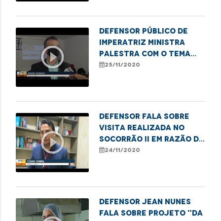
Defensor Público de
Imperatriz ministra
play_circle_outline
palestra com o tema
"Os desafios da mulher
25/11/2020
preta"
Defensor fala sobre
visita realizada no
play_circle_outline
Socorrão II em razão da
demora na realização
24/11/2020
de cirurgias
Defensor Jean Nunes
fala sobre projeto "Da