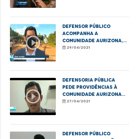
Aurizona.
Defensor público
acompanha a
play_circle_outline
comunidade Aurizona,
após rompimento de
29/04/2021
barragem de uma
mineradora
Defensoria Pública
pede providências à
play_circle_outline
Comunidade Aurizona
em Godofredo Viana
27/04/2021
Defensor Público