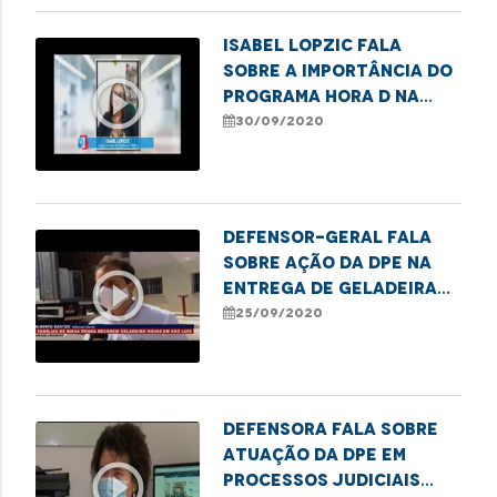
Isabel Lopzic fala
sobre a importância do
play_circle_outline
programa Hora D na
luta contra a
30/09/2020
violência ao idoso
Defensor-geral fala
sobre ação da DPE na
play_circle_outline
entrega de geladeiras
novas a famílias de
25/09/2020
baixa renda
Defensora fala sobre
atuação da DPE em
play_circle_outline
processos judiciais