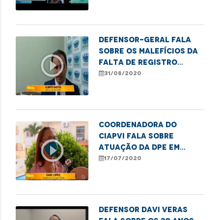
Maranhão
Defensor-geral fala
sobre os malefícios da
play_circle_outline
falta de registro
paterno em nome de
31/08/2020
crianças
Coordenadora do
Ciapvi fala sobre
play_circle_outline
atuação da DPE em
casos de abuso
17/07/2020
financeiro contra a
pessoa idosa
Defensor Davi Veras