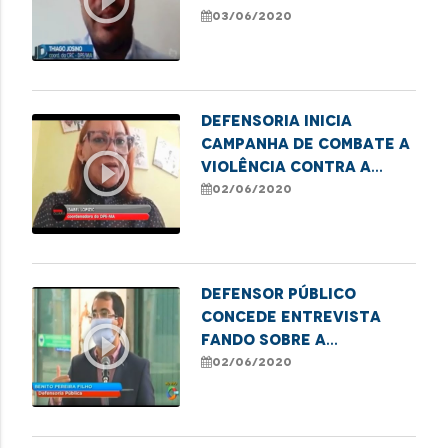
play_circle_outline
audiências virtuais de
03/06/2020
conciliação
Defensoria inicia
Campanha de Combate a
play_circle_outline
Violência Contra a
Pessoa Idosa
02/06/2020
Defensor público
concede entrevista
play_circle_outline
fando sobre a
Campanha de Combate a
02/06/2020
Violência Contra o
Idoso