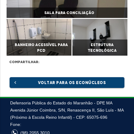
Sala para Conciliação
Banheiro acessível para
Estrutura
PcD
tecnológica
Compartilhar:
chevron_left
VOLTAR PARA OS ECONÚCLEOS
Defensoria Pública do Estado do Maranhão - DPE MA
Avenida Júnior Coimbra, S/N, Renascença II, São Luís - MA
(Próximo à Escola Reino Infantil) - CEP: 65075-696
Fone:
(98) 2055.3010