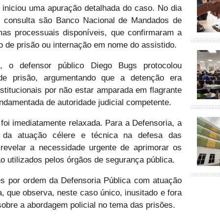
a iniciou uma apuração detalhada do caso. No dia
as consulta são Banco Nacional de Mandados de
as processuais disponíveis, que confirmaram a
o de prisão ou internação em nome do assistido.
te, o defensor público Diego Bugs protocolou
de prisão, argumentando que a detenção era
onstitucionais por não estar amparada em flagrante
undamentada de autoridade judicial competente.
o foi imediatamente relaxada. Para a Defensoria, a
a da atuação célere e técnica na defesa das
e revelar a necessidade urgente de aprimorar os
o utilizados pelos órgãos de segurança pública.
s por ordem da Defensoria Pública com atuação
a, que observa, neste caso único, inusitado e fora
sobre a abordagem policial no tema das prisões.