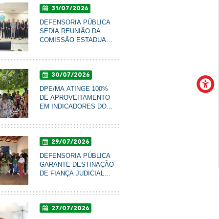
31/07/2026
AXÉ EM IMPERATRIZ
DEFENSORIA PÚBLICA
SEDIA REUNIÃO DA
COMISSÃO ESTADUAL
DE PREVENÇÃO À
VIOLÊNCIA NO CAMPO
E NA CIDADE
30/07/2026
DPE/MA ATINGE 100%
DE APROVEITAMENTO
EM INDICADORES DO
ÍNDICE DE
DEMOCRACIA
AMBIENTAL
29/07/2026
DEFENSORIA PÚBLICA
GARANTE DESTINAÇÃO
DE FIANÇA JUDICIAL
PARA CLIMATIZAÇÃO
DE ESCOLA AGRÍCOLA
EM SUCUPIRA DO
27/07/2026
NORTE