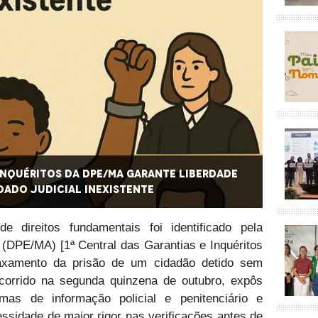
 Inquéritos da DPE/MA garante liberdade
1ª Cen
dado judicial inexistente
de ass
 direitos fundamentais foi identificado pela
(DPE/MA) [1ª Central das Garantias e Inquéritos
laxamento da prisão de um cidadão detido sem
ocorrido na segunda quinzena de outubro, expôs
mas de informação policial e penitenciário e
ssidade de maior rigor nas verificações antes de