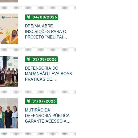
RESSOCIALIZAÇÃO DE
COROATÁ PARA
ACOMPANHAR
04/08/2026
CONDIÇÕES DO
SISTEMA PRISIONAL
DPE/MA ABRE
INSCRIÇÕES PARA O
PROJETO “MEU PAI
TEM NOME” DE
RECONHECIMENTO DE
PATERNIDADE E
03/08/2026
GARANTIA DE DIREITOS
DEFENSORIA DO
MARANHÃO LEVA BOAS
tral das Garantias e Inquéritos da DPE/MA garante li
PRÁTICAS DE
istido preso por mandado judicial inexistente
COMUNICAÇÃO AO
CONBRASCOM E É
FINALISTA DE PRÊMIO
31/07/2026
NACIONAL
MUTIRÃO DA
DEFENSORIA PÚBLICA
GARANTE ACESSO A
DIREITOS E PROMOVE
RODA DE CONVERSA
COM MULHERES DO