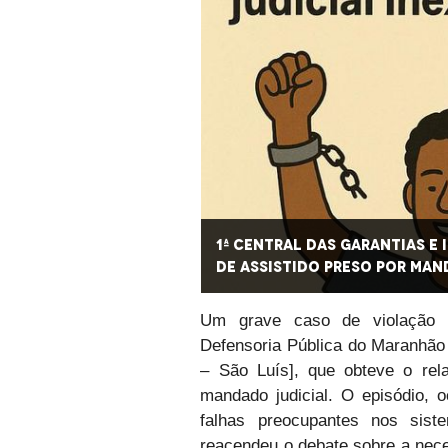
A garante liberdade
1ª Central das Garantias e
stente
de assistido preso por man
Um grave caso de violação de
Defensoria Pública do Maranhão 
– São Luís], que obteve o re
mandado judicial. O episódio, 
falhas preocupantes nos siste
reacendeu o debate sobre a nece