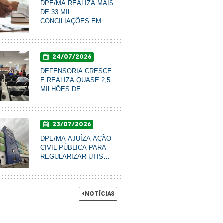
DPE/MA REALIZA MAIS
DE 33 MIL
CONCILIAÇÕES EM
DOIS ANOS E
FORTALECE ACESSO À
JUSTIÇA
24/07/2026
DEFENSORIA CRESCE
E REALIZA QUASE 2,5
MILHÕES DE
ATENDIMENTOS EM
TODO O ESTADO
23/07/2026
DPE/MA AJUÍZA AÇÃO
CIVIL PÚBLICA PARA
REGULARIZAR UTIS
PEDIÁTRICAS DO
HOSPITAL DA CRIANÇA
EM SÃO LUÍS
+Notícias