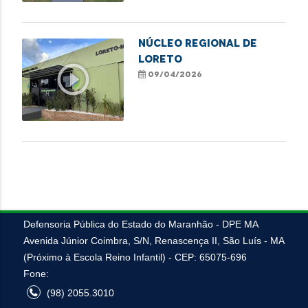
Núcleo Regional de
Loreto
play_circle_outline
09/04/2026
VEJA MAIS
Defensoria Pública do Estado do Maranhão - DPE MA
Avenida Júnior Coimbra, S/N, Renascença II, São Luís - MA
(Próximo à Escola Reino Infantil) - CEP: 65075-696
Fone:
(98) 2055.3010