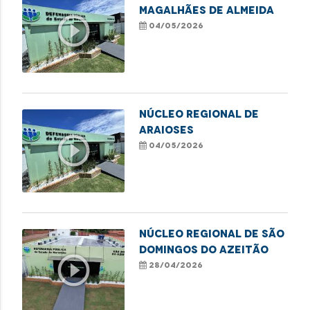
MAGALHÃES DE ALMEIDA
play_circle_outline
04/05/2026
NÚCLEO REGIONAL DE
ARAIOSES
play_circle_outline
04/05/2026
Núcleo Regional de São
Domingos do Azeitão
play_circle_outline
28/04/2026