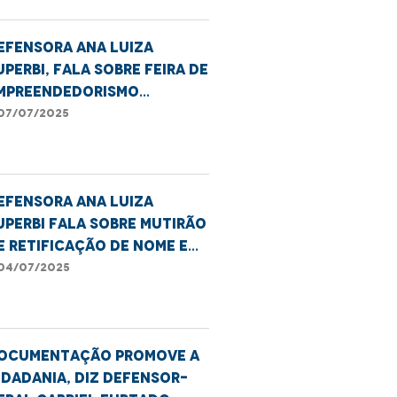
efensora Ana Luiza
uperbi, fala sobre feira de
mpreendedorismo
romovida pela DPE/MA em
07/07/2025
mperatriz
efensora Ana Luiza
uperbi fala sobre mutirão
e retificação de nome e
exo em Imperatriz
04/07/2025
Documentação promove a
idadania, diz defensor-