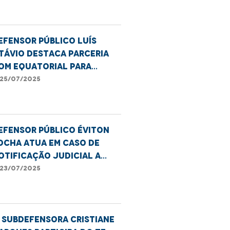
efensor público Luís
távio destaca parceria
om Equatorial para
mpliar atendimento
25/07/2025
irtual no MA
efensor público Éviton
ocha atua em caso de
otificação judicial a
oradores de prédio
23/07/2025
ª Subdefensora Cristiane