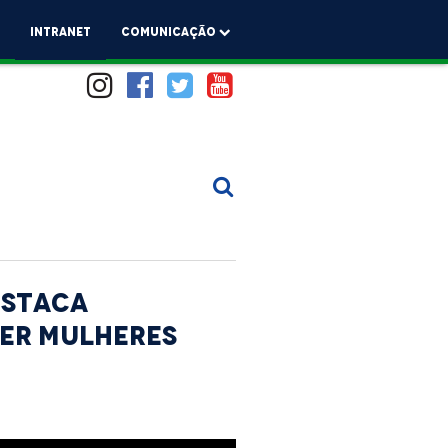
a
Intranet
comunicação
estaca
her mulheres