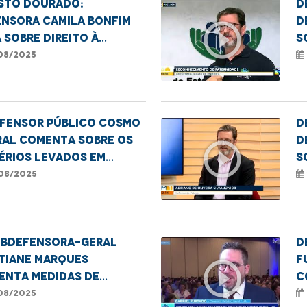
sto Dourado:
D
ensora Camila Bonfim
d
play_circle_outline
 sobre direito à
s
mentação no trabalho
T
08/2025
efensor público Cosmo
D
ral comenta sobre os
d
play_circle_outline
érios levados em
s
sideração da
M
08/2025
angência da SAMU
I
Subdefensora-geral
D
tiane Marques
F
play_circle_outline
enta medidas de
C
rentamento à
08/2025