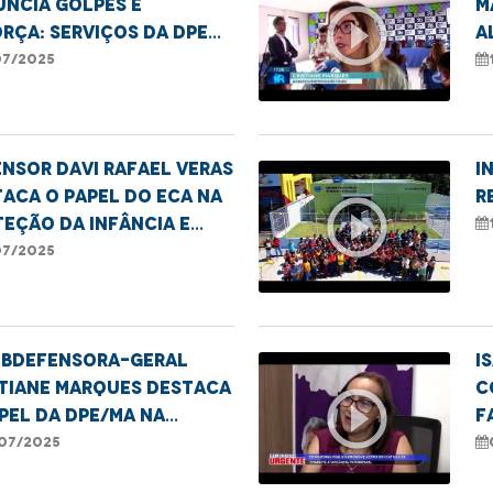
ncia golpes e
M
play_circle_outline
rça: serviços da DPE
A
 totalmente gratuitos
e
07/2025
d
nsor Davi Rafael Veras
I
aca o papel do ECA na
R
play_circle_outline
eção da infância e
entude
07/2025
subdefensora-geral
I
stiane Marques destaca
c
play_circle_outline
pel da DPE/MA na
f
eção de direitos
v
07/2025
e