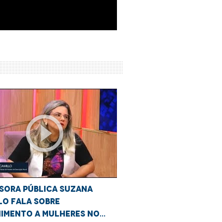
play_circle_outline
sora Pública Suzana
lo fala sobre
imento a mulheres no