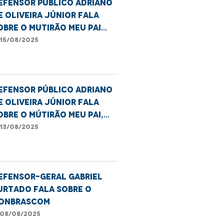
efensor Público Adriano
e Oliveira Júnior fala
obre o mutirão Meu Pai
em Nome em Imperatriz
15/08/2025
efensor Público Adriano
e Oliveira Júnior fala
obre o mútirão Meu Pai,
eu Nome realizado em
13/08/2025
mperatriz
efensor-Geral Gabriel
urtado fala sobre o
onbrascom
08/08/2025