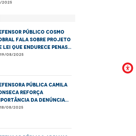
ma prisional
/2025
efensor público Cosmo
obral fala sobre projeto
e lei que endurece penas
or maus-tratos a idosos
19/08/2025
efensora pública Camila
onseca reforça
mportância da denúncia
ontra violência à mulher
18/08/2025