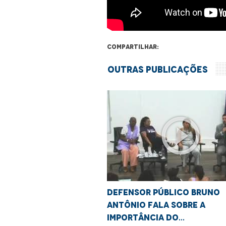
Compartilhar:
Outras Publicações
play_circle_outline
Defensor público Bruno
Antônio fala sobre a
importância do