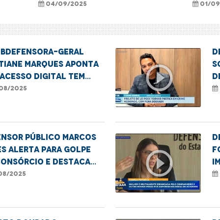
no no
siste
04/09/2025
01/09
cias
subdefensora-geral
D
stiane Marques aponta
S
play_circle_outline
acesso digital tem
d
 crucial para que mais
p
08/2025
heres denunciem a
ência e busquem
idas prot
ensor público Marcos
D
s alerta para golpe
F
play_circle_outline
consórcio e destaca
i
o dos órgãos de defesa
c
08/2025