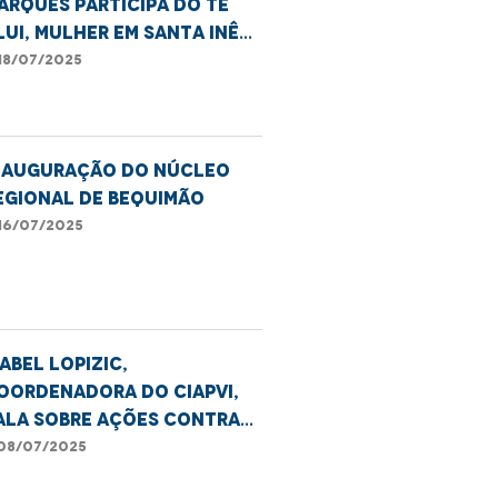
arques participa do Te
lui, Mulher em Santa Inês
 alerta sobre violência
18/07/2025
o estado do Maranhão
nauguração do Núcleo
egional de Bequimão
16/07/2025
sabel Lopizic,
oordenadora do CIAPVI,
ala sobre ações contra
iolência a idosos no
08/07/2025
stado