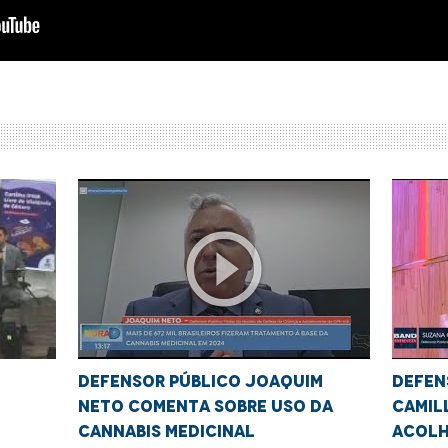
play_circle_outline
Defensor público Joaquim
Defen
Neto comenta sobre uso da
Camil
Cannabis medicinal
acolh