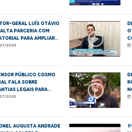
ência contra a mulher
Maranhão
tor-Geral Luís Otávio
D
alta parceria com
O
play_circle_outline
torial para ampliar
c
dimentos virtuais.
a
07/2025
v
ensor público Cosmo
D
al fala sobre
R
play_circle_outline
ntias legais para
n
teção da pessoa idosa
m
07/2025
onel Augusta Andrade
1