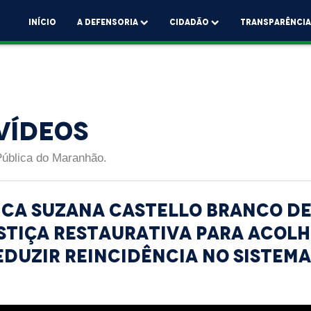
Início
A Defensoria
Cidadão
Transparênci
Vídeos
Pública do Maranhão.
ica Suzana Castello Branco d
stiça restaurativa para acol
eduzir reincidência no sistema