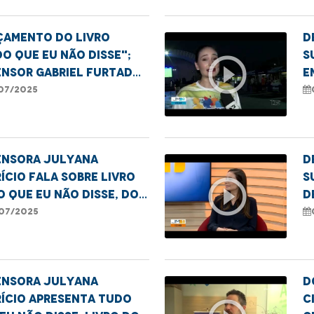
çamento do livro
D
o que eu não disse";
S
play_circle_outline
ensor Gabriel Furtado
e
taca ressocialização
p
07/2025
mulheres que cumprem
I
a
ensora Julyana
D
ício fala sobre livro
S
play_circle_outline
 Que Eu Não Disse, do
d
jeto Escrita que
s
07/2025
rta.
ensora Julyana

ício apresenta Tudo
c