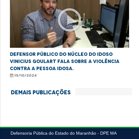
play_circle_outline
Defensor público do Núcleo do Idoso
Vinicius Goulart fala sobre a violência
contra a pessoa idosa.
15/10/2024
Demais Publicações
VEJA MAIS
Defensoria Pública do Estado do Maranhão - DPE MA