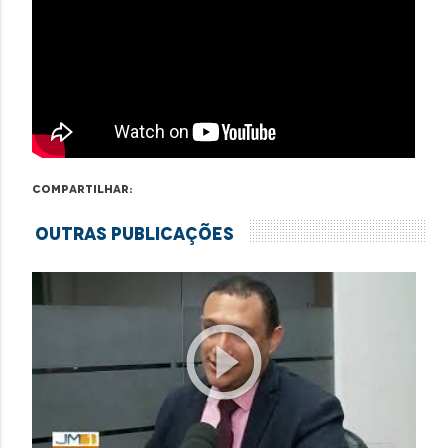
Compartilhar:
Outras Publicações
play_circle_outline