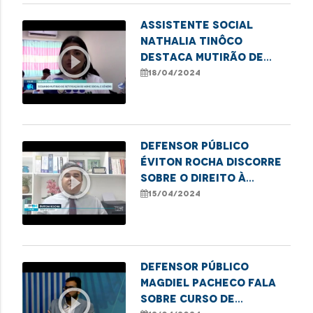
Assistente social
Nathalia Tinôco
play_circle_outline
destaca mutirão de
retificação de nome e
18/04/2024
gênero em Santa Inês
Defensor público
Éviton Rocha discorre
play_circle_outline
sobre o direito à
moradia e insegurança
15/04/2024
vivenciada em áreas de
risco
Defensor público
Magdiel Pacheco fala
play_circle_outline
sobre curso de