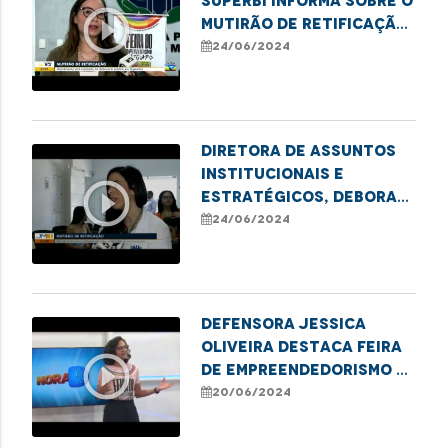
Superbi informa sobre o
play_circle_outline
mutirão de retificação
de nome e gênero em
24/06/2024
Imperatriz
Diretora de Assuntos
Institucionais e
play_circle_outline
Estratégicos, Debora
Alcântara, destaca
24/06/2024
mutirão de retificação
de nome e gênero em
Imperatriz
Defensora Jessica
Oliveira destaca Feira
play_circle_outline
de Empreendedorismo e
mutirão de retificação
20/06/2024
de nome e gênero em
Imperatriz