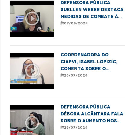
Defensora pública
Suellen Weber destaca
play_circle_outline
medidas de combate à
violência contra a
07/08/2024
mulher
Coordenadora do
CIAPVI, Isabel Lopizic,
play_circle_outline
comenta sobre o
aumento de violência
26/07/2024
contra idosos
Defensora pública
Débora Alcântara fala
play_circle_outline
sobre o aumento nos
casos de feminicídio.
26/07/2024