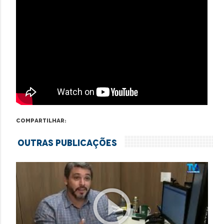
Compartilhar:
Outras Publicações
play_circle_outline