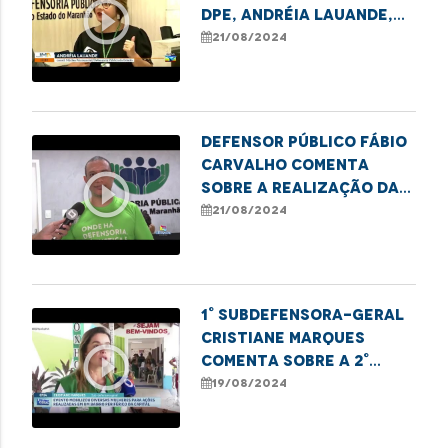
play_circle_outline
DPE, Andréia Lauande,
fala sobre a população
21/08/2024
de rua no Brasil
Defensor público Fábio
Carvalho comenta
play_circle_outline
sobre a realização da
edição do programa
21/08/2024
1° Subdefensora-geral
Cristiane Marques
play_circle_outline
comenta sobre a 2°
edição do projeto Te
19/08/2024
Alui Mulher