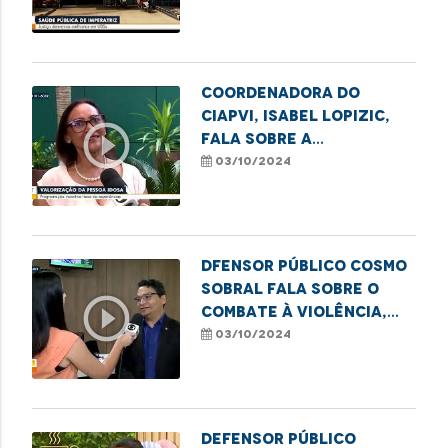
Coordenadora do
CIAPVI, Isabel Lopizic,
play_circle_outline
fala sobre a
programação do Dia
03/10/2024
Internacional do Idoso.
Dfensor público Cosmo
Sobral fala sobre o
play_circle_outline
combate à violência,
especialmente no dia em
03/10/2024
alusão ao Dia Nacional
da Pessoa Idosa.
Defensor público