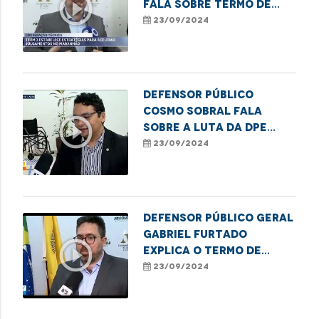
play_circle_outline
fala sobre termo de
cooperação com a
23/09/2024
Corregedoria Geral do
MA
Defensor público
Cosmo Sobral fala
play_circle_outline
sobre a luta da DPE
pela garantia de
23/09/2024
acessibilidade
Defensor público geral
Gabriel Furtado
play_circle_outline
explica o termo de
cooperação entre
23/09/2024
TJMA, o MP e a DPE