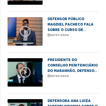
Defensor público
Magdiel Pacheco fala
play_circle_outline
sobre o Curso de
Lideranças Populares
22/07/2024
em Imperatriz-MA
Presidente do
Conselho Penitenciário
play_circle_outline
do Maranhão, defensor
Thiago Josino, destaca
25/06/2024
a importância da
reinserção social dos
apenados
Defensora Ana Luiza