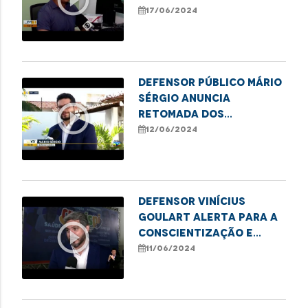
paciente renal de Codó
17/06/2024
para São Luis
Defensor público Mário
Sérgio anuncia
play_circle_outline
retomada dos
atendimentos
12/06/2024
presenciais em Codó
Defensor Vinícius
Goulart alerta para a
play_circle_outline
conscientização e
combate à violência
11/06/2024
contra a pessoa idosa