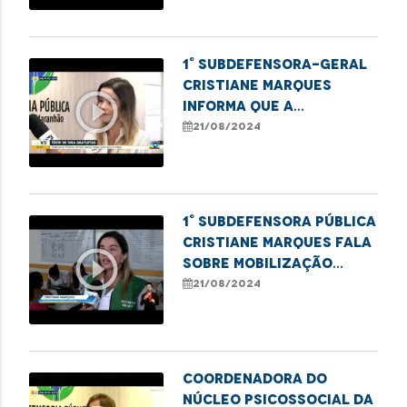
1° Subdefensora-geral
Cristiane Marques
play_circle_outline
informa que a
Defensoria Pública
21/08/2024
está realizando exames
de DNA
1° Subdefensora Pública
Cristiane Marques fala
play_circle_outline
sobre mobilização
realizada na Cidade
21/08/2024
Olímpica
Coordenadora do
Núcleo Psicossocial da