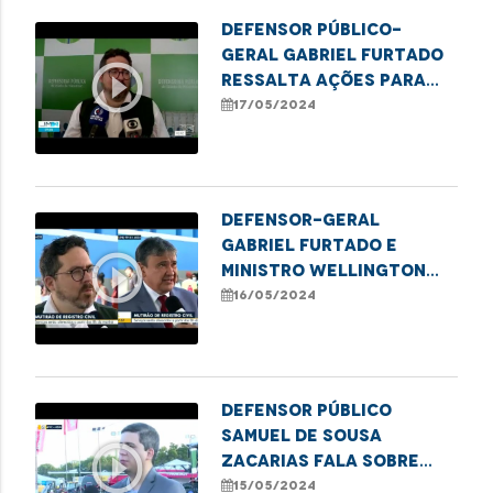
público no Estado
Defensor público-
geral Gabriel Furtado
play_circle_outline
ressalta ações para
erradicação do sub-
17/05/2024
registro de nascimento
no Maranhão
Defensor-geral
Gabriel Furtado e
play_circle_outline
Ministro Wellington
Dias destacam ações
16/05/2024
para erradicação do
sub-registro no
Maranhão
Defensor público
Samuel de Sousa
play_circle_outline
Zacarias fala sobre
mutirão de combate ao
15/05/2024