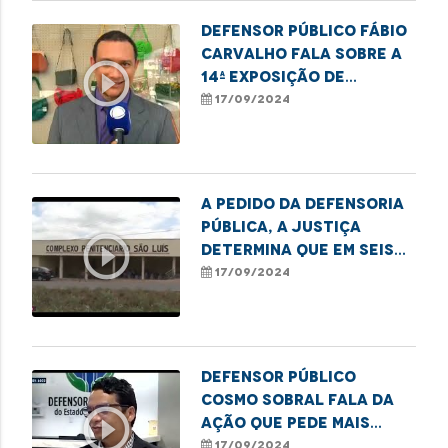
Defensor público Fábio
Carvalho fala sobre a
play_circle_outline
14ª Exposição de
Desenhos Afro,
17/09/2024
realizada pelo Centro
Cultural Tatajuba e
CEIRI de Imperatriz
A pedido da Defensoria
Pública, a Justiça
play_circle_outline
determina que em seis
meses, o Estado deve
17/09/2024
promover melhorias no
Complexo Penitenciário
de Pedrinhas.
Defensor público
Cosmo Sobral fala da
play_circle_outline
ação que pede mais
leitos para cirurgias
17/09/2024