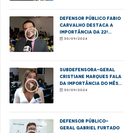
Defensor público Fabio
Carvalho destaca a
play_circle_outline
importância da 22ª
Semana do Idoso, em
30/09/2024
Imperatriz.
Subdefensora-geral
Cristiane Marques fala
play_circle_outline
da importância do mês
das pessoas com
30/09/2024
deficiência.
Defensor público-
geral Gabriel Furtado