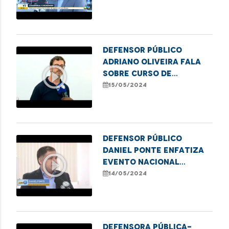
sub-registro em Balsas
Defensor público
Adriano Oliveira fala
play_circle_outline
sobre curso de
formação de
15/05/2024
lideranças populares
em Imperatriz
Defensor público
Daniel Ponte enfatiza
play_circle_outline
evento nacional
"Direito de Existir" em
14/05/2024
Caxias
Defensora Pública-