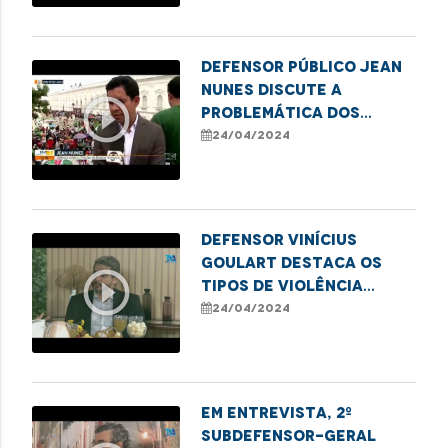
Imperatriz
Defensor Público Jean
Nunes discute a
play_circle_outline
problemática dos
conflitos fundiários
24/04/2024
no Maranhão
Defensor Vinícius
Goulart destaca os
play_circle_outline
tipos de violência
contra idosos e ações
24/04/2024
protetivas
Em entrevista, 2º
Subdefensor-Geral