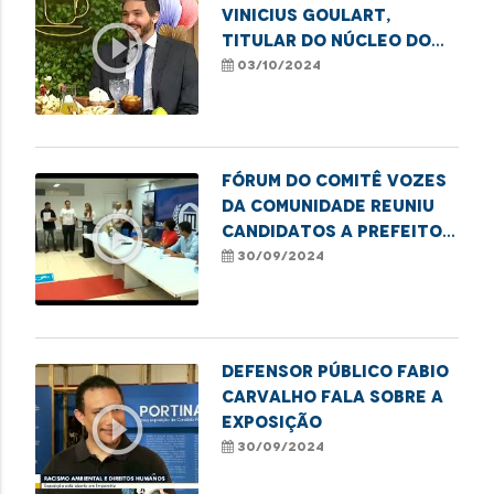
Vinicius Goulart,
play_circle_outline
titular do Núcleo do
Idoso, fala sobre
03/10/2024
formas de combate ao
etarismo.
Fórum do Comitê Vozes
da Comunidade reuniu
play_circle_outline
candidatos a Prefeito
para debate,
30/09/2024
juntamente à DPE-MA.
Defensor público Fabio
Carvalho fala sobre a
play_circle_outline
exposição
30/09/2024