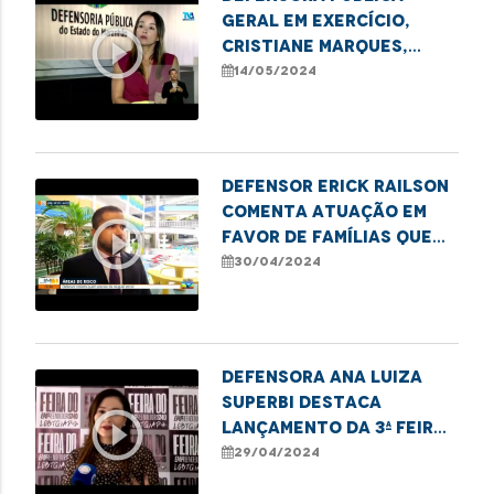
Geral em exercício,
play_circle_outline
Cristiane Marques,
destaca lei que exige a
14/05/2024
notificação de
nascimentos sem
identificação paterna
à DPE
Defensor Erick Railson
comenta atuação em
play_circle_outline
favor de famílias que
residem em áreas de
30/04/2024
risco na capital
Defensora Ana Luiza
Superbi destaca
play_circle_outline
lançamento da 3ª Feira
de Empreendedorismo
29/04/2024
LGBTQIAPN+ em