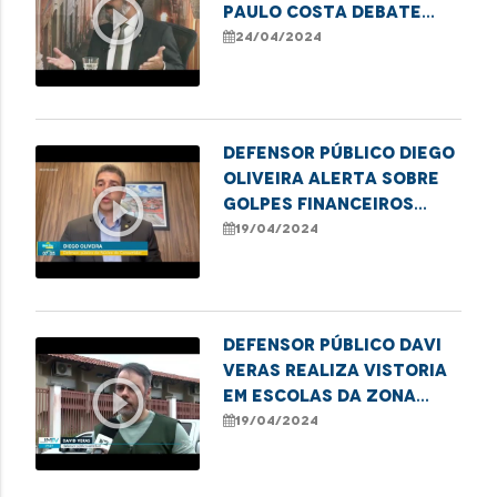
play_circle_outline
Paulo Costa debate
controle e
24/04/2024
fiscalização do
patrimônio público
Defensor público Diego
Oliveira alerta sobre
play_circle_outline
golpes financeiros
contra idosos
19/04/2024
Defensor público Davi
Veras realiza vistoria
play_circle_outline
em escolas da Zona
Rural de São Luís
19/04/2024