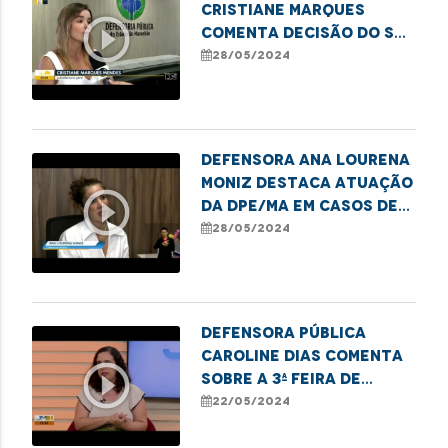
Cristiane Marques
play_circle_outline
comenta decisão do STF
que proíbe
28/05/2024
desqualificação de
vítimas
Defensora Ana Lourena
Moniz destaca atuação
play_circle_outline
da DPE/MA em casos de
adoção
28/05/2024
Defensora pública
Caroline Dias comenta
play_circle_outline
sobre a 3ª Feira de
Empreendedorismo
22/05/2024
LGBTQIAPN+ em
Imperatriz