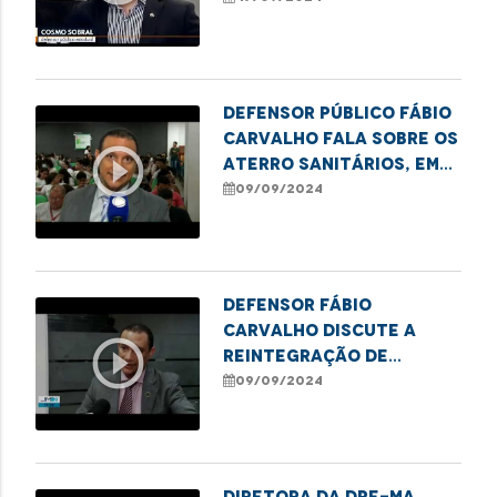
cardiovasculares em
São Luís.
Defensor público Fábio
Carvalho fala sobre os
play_circle_outline
Aterro Sanitários, em
debate no IFMA de
09/09/2024
Imperatriz
Defensor Fábio
Carvalho discute a
play_circle_outline
reintegração de
crianças com autismo
09/09/2024
nas escolas de
Imperatriz
Diretora da DPE-MA,