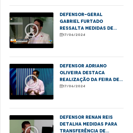
Defensor-geral
Gabriel Furtado
play_circle_outline
ressalta medidas de
combate à violência
17/06/2024
contra a pessoa Idosa
Defensor Adriano
Oliveira destaca
play_circle_outline
realização da Feira de
Empreendedorismo e do
17/06/2024
mutirão de retificação
de nome e gênero em
Imperatriz
Defensor Renan Reis
detalha medidas para
play_circle_outline
transferência de