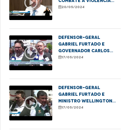
play_circle_outline
combate à violência
contra crianças e
20/05/2024
adolescentes
Defensor-geral
Gabriel Furtado e
play_circle_outline
governador Carlos
Brandão apontam
17/05/2024
medidas de combate ao
sub-registro no
Estado
Defensor-geral
Gabriel Furtado e
play_circle_outline
ministro Wellington
Dias celebram Acordo
17/05/2024
de Cooperação Técnica
para ampliação de
ações de registro