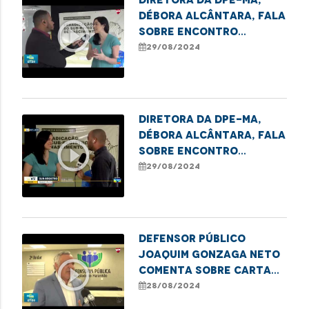
Débora Alcântara, fala
play_circle_outline
sobre Encontro
Estadual para
29/08/2024
Erradicar o Sub-
Registro
Diretora da DPE-MA,
Débora Alcântara, fala
play_circle_outline
sobre Encontro
Estadual para
29/08/2024
Erradicar o Sub-
Registro
Defensor Público
Joaquim Gonzaga Neto
play_circle_outline
comenta sobre carta
aberta da UNICEF
28/08/2024