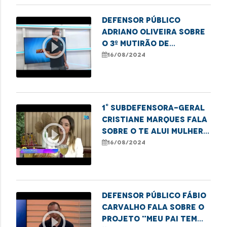
Defensor público
Adriano Oliveira sobre
play_circle_outline
o 3º Mutirão de
Registro de
16/08/2024
Paternidade, em
Imperatriz.
1° Subdefensora-geral
Cristiane Marques fala
play_circle_outline
sobre o Te Alui Mulher
ao Programa Café com
16/08/2024
Notícia.
Defensor público Fábio
Carvalho fala sobre o
play_circle_outline
projeto "Meu Pai tem