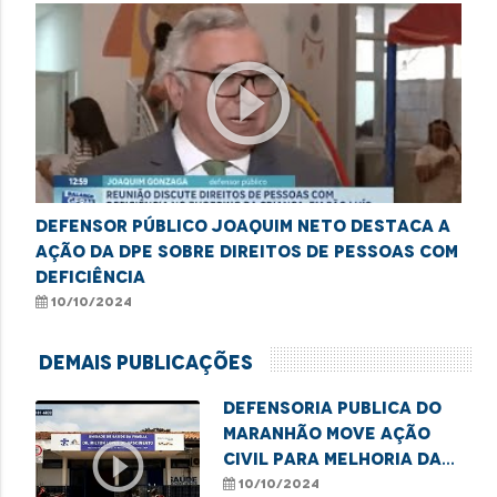
play_circle_outline
Defensor público Joaquim Neto destaca a
ação da DPE sobre direitos de pessoas com
deficiência
10/10/2024
Demais Publicações
Defensoria Publica do
Maranhão move ação
play_circle_outline
civil para melhoria das
UBS de Imperatriz
10/10/2024