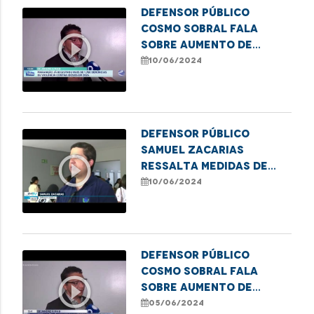
Defensor público
Cosmo Sobral fala
play_circle_outline
sobre aumento de
casos de violência
10/06/2024
contra idosos no MA
Defensor público
Samuel Zacarias
play_circle_outline
ressalta medidas de
combate à violência
10/06/2024
contra a pessoa idosa
Defensor público
Cosmo Sobral fala
play_circle_outline
sobre aumento de
casos de violência
05/06/2024