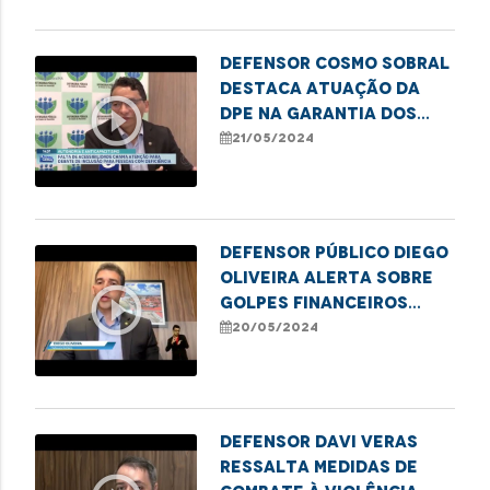
Defensor Cosmo Sobral
destaca atuação da
play_circle_outline
DPE na garantia dos
direitos das pessoas
21/05/2024
com deficiência
Defensor público Diego
Oliveira alerta sobre
play_circle_outline
golpes financeiros
contra idosos
20/05/2024
Defensor Davi Veras
ressalta medidas de