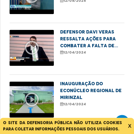
formação de
12/04/2024
lideranças populares
em Imperatriz
Defensor Davi Veras
ressalta ações para
play_circle_outline
combater a falta de
vagas nas escolas
12/04/2024
públicas de São Luís
Inauguração do
Econúcleo Regional de
play_circle_outline
Mirinzal
12/04/2024
O site da Defensoria Pública não utiliza cookies
X
para coletar informações pessoais dos usuários.