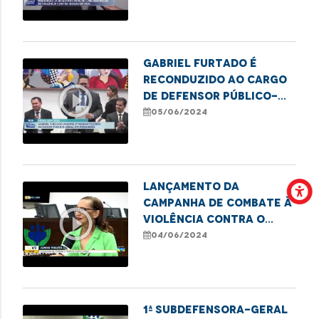
contra idosos no MA
Gabriel Furtado é
reconduzido ao cargo
play_circle_outline
de defensor público-
geral do Estado
05/06/2024
Lançamento da
Campanha de Combate à
play_circle_outline
Violência Contra o
Idoso
04/06/2024
1ª Subdefensora-geral