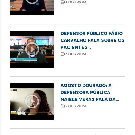
Nome"
16/08/2024
Defensor público Fábio
Carvalho fala sobre os
play_circle_outline
pacientes
encaminhados para
16/08/2024
fora de Imperatriz.
Agosto Dourado: A
defensora pública
play_circle_outline
Maiele Veras fala da
sua experiência
12/08/2024
pessoal com a
amamentação.