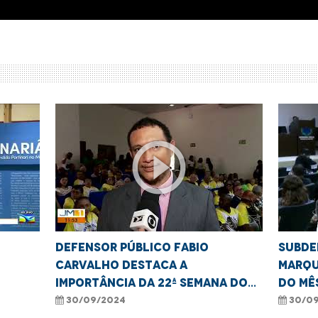
play_circle_outline
Defensor público Fabio
Subde
Carvalho destaca a
Marqu
importância da 22ª Semana do
do mê
Idoso, em Imperatriz.
defici
30/09/2024
30/09