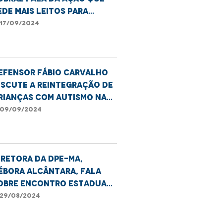
ede mais leitos para
irurgias
17/09/2024
ardiovasculares em São
uís.
efensor Fábio Carvalho
iscute a reintegração de
rianças com autismo nas
scolas de Imperatriz
09/09/2024
iretora da DPE-MA,
ébora Alcântara, fala
obre Encontro Estadual
ara Erradicar o Sub-
29/08/2024
egistro