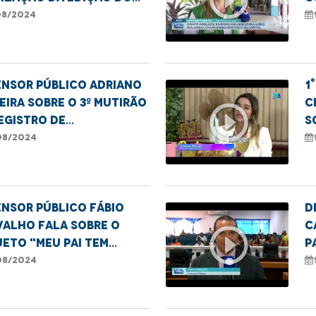
grama
d
08/2024
ensor público Adriano
1
eira sobre o 3º Mutirão
C
play_circle_outline
egistro de
s
rnidade, em Imperatriz.
P
08/2024
N
nsor público Fábio
D
valho fala sobre o
C
play_circle_outline
eto "Meu Pai tem
p
e"
p
08/2024