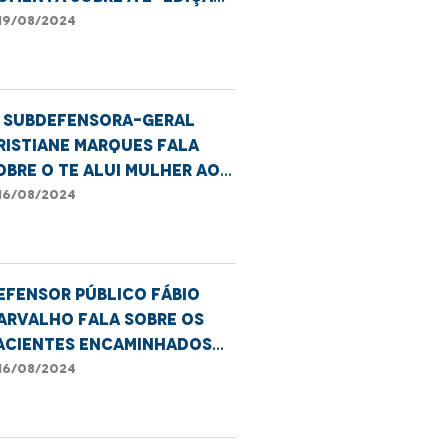
o projeto Te Alui Mulher
19/08/2024
° Subdefensora-geral
ristiane Marques fala
obre o Te Alui Mulher ao
rograma Café com
16/08/2024
otícia.
efensor público Fábio
arvalho fala sobre os
acientes encaminhados
ara fora de Imperatriz.
16/08/2024