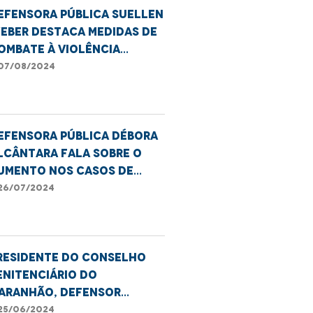
efensora pública Suellen
eber destaca medidas de
ombate à violência
ontra a mulher
07/08/2024
efensora pública Débora
lcântara fala sobre o
umento nos casos de
eminicídio.
26/07/2024
residente do Conselho
enitenciário do
aranhão, defensor
hiago Josino, destaca a
25/06/2024