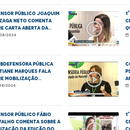
ensor Público Joaquim
1
zaga Neto comenta
C
play_circle_outline
e carta aberta da
q
CEF
e
08/2024
D
ubdefensora Pública
C
tiane Marques fala
P
play_circle_outline
re mobilização
A
izada na Cidade
s
08/2024
pica
n
nsor público Fábio
1
valho comenta sobre a
C
play_circle_outline
ização da edição do
c