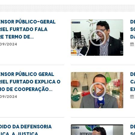
ensor público-geral
D
iel Furtado fala
S
play_circle_outline
re termo de
d
peração com a
a
09/2024
regedoria Geral do MA
ensor público geral
D
iel Furtado explica o
C
play_circle_outline
mo de cooperação
E
e TJMA, o MP e a DPE
A
09/2024
C
e
dido da Defensoria
D
ica, a Justiça
S