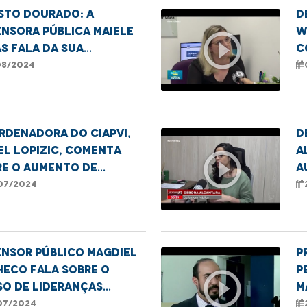
sto Dourado: A
D
nsora pública Maiele
W
play_circle_outline
s fala da sua
c
riência pessoal com a
c
08/2024
mentação.
rdenadora do CIAPVI,
D
el Lopizic, comenta
A
play_circle_outline
re o aumento de
a
ência contra idosos
f
07/2024
ensor público Magdiel
P
heco fala sobre o
P
play_circle_outline
so de Lideranças
M
lares em Imperatriz-
T
07/2024