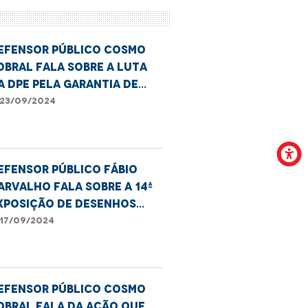
efensor público Cosmo
obral fala sobre a luta
a DPE pela garantia de
cessibilidade
23/09/2024
efensor público Fábio
arvalho fala sobre a 14ª
xposição de Desenhos
fro, realizada pelo
17/09/2024
entro Cultural Tatajuba
 CEIRI de Imperatriz
efensor público Cosmo
obral fala da ação que