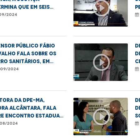
play_circle_outline
rmina que em seis
p
s, o Estado deve
c
09/2024
mover melhorias no
c
lexo Penitenciário de
L
inhas.
nsor público Fábio
D
valho fala sobre os
d
play_circle_outline
ro Sanitários, em
c
te no IFMA de
e
09/2024
ratriz
tora da DPE-MA,
D
ora Alcântara, fala
D
play_circle_outline
re Encontro Estadual
s
 Erradicar o Sub-
p
08/2024
istro
R