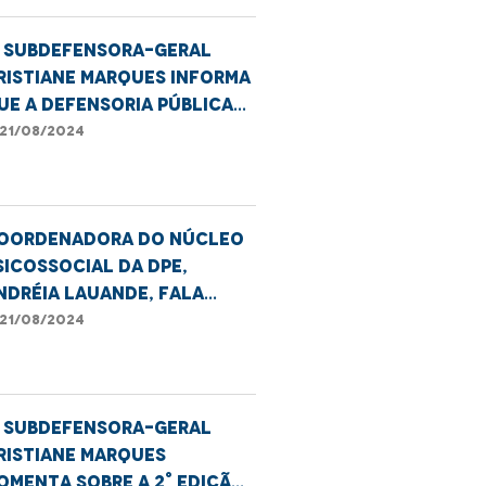
° Subdefensora-geral
ristiane Marques informa
ue a Defensoria Pública
stá realizando exames de
21/08/2024
NA
oordenadora do Núcleo
sicossocial da DPE,
ndréia Lauande, fala
obre a população de rua
21/08/2024
o Brasil
° Subdefensora-geral
ristiane Marques
omenta sobre a 2° edição