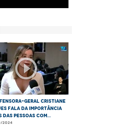
play_circle_outline
fensora-geral Cristiane
es fala da importância
s das pessoas com
ência.
/2024