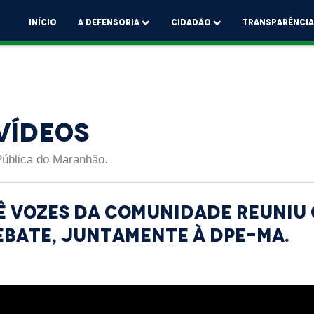
Início
A Defensoria
Cidadão
Transparênci
Vídeos
Pública do Maranhão.
ê Vozes da Comunidade reuniu
ebate, juntamente à DPE-MA.