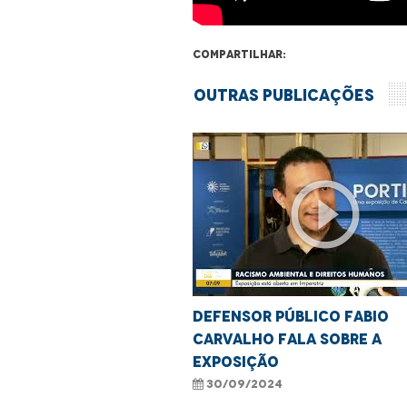
Compartilhar:
Outras Publicações
play_circle_outline
Defensor público Fabio
Carvalho fala sobre a
exposição
30/09/2024