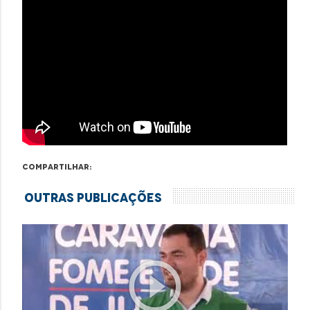
Compartilhar:
Outras Publicações
play_circle_outline