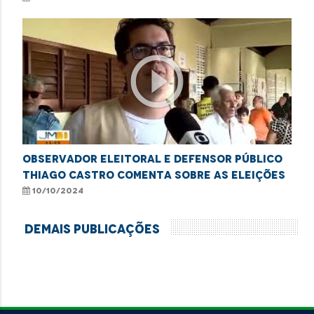
play_circle_outline
Observador eleitoral e defensor público
Thiago Castro comenta sobre as eleições
10/10/2024
Demais Publicações
VEJA MAIS