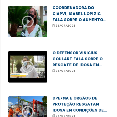
Coordenadora do
CIAPVI, Isabel Lopizic
play_circle_outline
fala sobre o aumento
de denúncias de
26/07/2021
abandono contra o
idoso
O defensor Vinicius
Goulart fala sobre o
play_circle_outline
resgate de idosa em
condições de extrema
26/07/2021
vulnerabilidade.
DPE/MA e órgãos de
proteção resgatam
play_circle_outline
idosa em condições de
extrema
26/07/2021