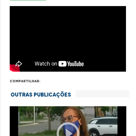
Compartilhar:
Outras Publicações
play_circle_outline