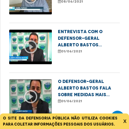
homofobia no Maranhão
08/06/2021
Entrevista com o
defensor-geral
play_circle_outline
Alberto Bastos
falando sobre a taxa
01/06/2021
de ocupação dos
leitos.
O defensor-geral
Alberto Bastos fala
play_circle_outline
sobre medidas mais
restritivas de
01/06/2021
enfrentamento à
pandemia
O site da Defensoria Pública não utiliza cookies
X
para coletar informações pessoais dos usuários.