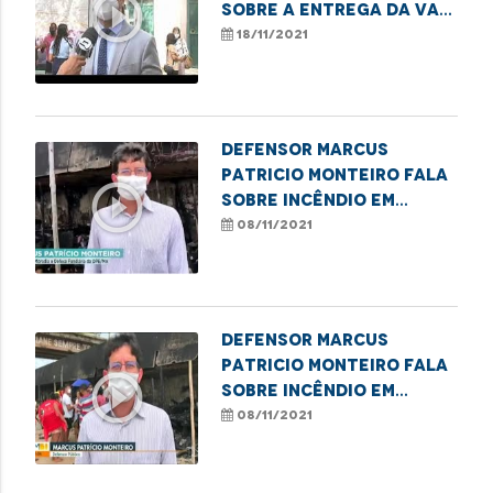
play_circle_outline
sobre a entrega da van
dos direitos
18/11/2021
Defensor Marcus
Patricio Monteiro fala
play_circle_outline
sobre incêndio em
casebres debaixo da
08/11/2021
Ponte do São Francisco
Defensor Marcus
Patricio Monteiro fala
play_circle_outline
sobre incêndio em
casebres debaixo da
08/11/2021
Ponte do São Francisco