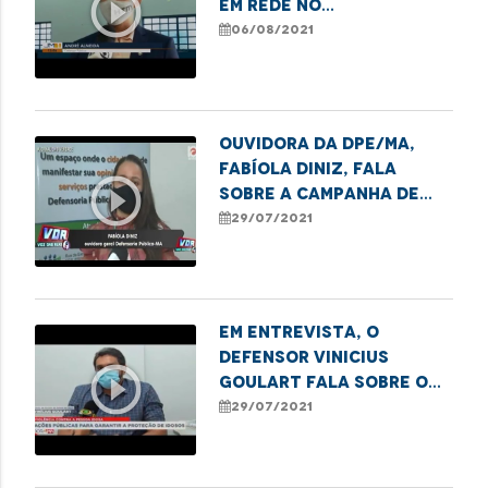
play_circle_outline
em rede no
enfrentamento à
06/08/2021
violência contra a
mulher
Ouvidora da DPE/MA,
Fabíola Diniz, fala
play_circle_outline
sobre a campanha de
combate à violência
29/07/2021
menstrual
Em entrevista, o
defensor Vinicius
play_circle_outline
Goulart fala sobre o
trabalho que o CIAPVI
29/07/2021
realiza em São Luís.