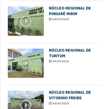
NÚCLEO REGIONAL DE
PINDARÉ MIRIM
play_circle_outline
04/11/2021
NÚCLEO REGIONAL DE
TUNTUM
play_circle_outline
04/11/2021
NÚCLEO REGIONAL DE
VITORINO FREIRE
play_circle_outline
04/11/2021