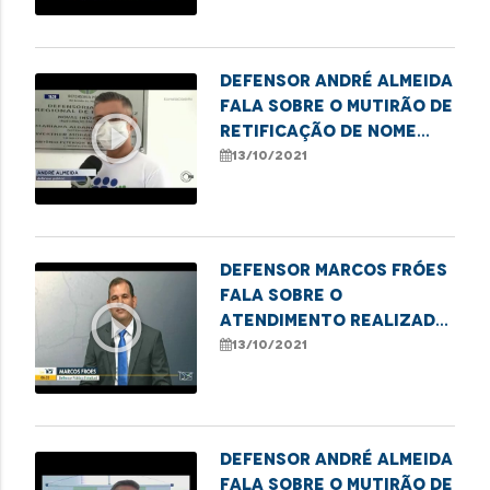
Defensor André Almeida
fala sobre o mutirão de
play_circle_outline
retificação de nome
social e gênero em
13/10/2021
Imperatriz
Defensor Marcos Fróes
fala sobre o
play_circle_outline
atendimento realizado
pelo Núcleo de Defesa
13/10/2021
do Consumidor
Defensor André Almeida
fala sobre o mutirão de