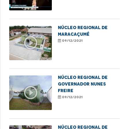
da instituição na
Campanha Papai Noel
dos Correios deste ano
NÚCLEO REGIONAL DE
MARACAÇUMÉ
play_circle_outline
09/12/2021
NÚCLEO REGIONAL DE
GOVERNADOR NUNES
play_circle_outline
FREIRE
09/12/2021
NÚCLEO REGIONAL DE