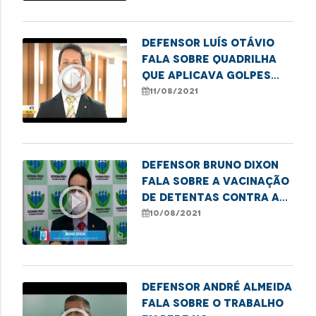
Defensor Luís Otávio
fala sobre quadrilha
play_circle_outline
que aplicava golpes
contra consumidores
11/08/2021
em São Luís
Defensor Bruno Dixon
fala sobre a vacinação
play_circle_outline
de detentas contra a
Covid-19 em São Luís
10/08/2021
Defensor André Almeida
fala sobre o trabalho