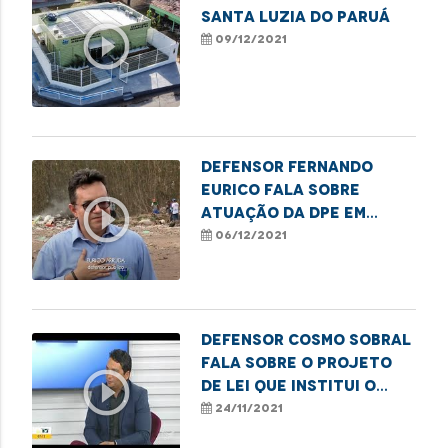
SANTA LUZIA DO PARUÁ
play_circle_outline
09/12/2021
Defensor Fernando
Eurico fala sobre
play_circle_outline
atuação da DPE em
favor das famílias de
06/12/2021
catadores em Pinheiro.
Defensor Cosmo Sobral
fala sobre o projeto
play_circle_outline
de lei que institui o
Estatuto da Pessoa
24/11/2021
com Câncer