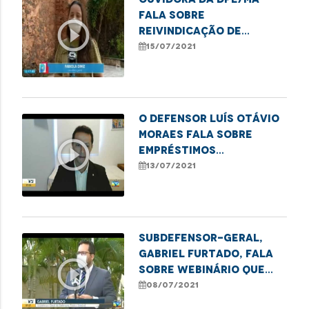
fala sobre
play_circle_outline
reivindicação de
melhorias no
15/07/2021
transporte publico da
área Itaqui Bacanga.
O defensor Luís Otávio
Moraes fala sobre
play_circle_outline
empréstimos
consignados,
13/07/2021
consórcios e venda
casada.
Subdefensor-geral,
Gabriel Furtado, fala
play_circle_outline
sobre webinário que
está debatendo
08/07/2021
questões étnico-