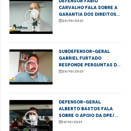
Defensor Fábio
Carvalho fala sobre a
play_circle_outline
garantia dos direitos
da criança e do
20/10/2021
adolescente
Subdefensor-geral
Gabriel Furtado
play_circle_outline
responde perguntas de
telespectadores sobre
20/10/2021
relações de consumo
Defensor-geral
Alberto Bastos fala
play_circle_outline
sobre o apoio da DPE/MA
ao Ministério Público
14/10/2021
contra a PEC 05