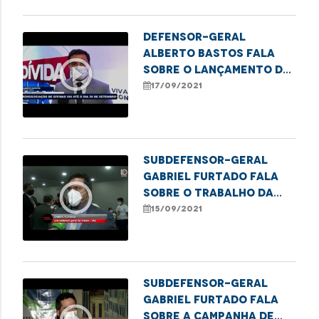
Defensor-geral
Alberto Bastos fala
play_circle_outline
sobre o lançamento do
Programa Dívida Zero
17/09/2021
Subdefensor-geral
Gabriel furtado fala
play_circle_outline
sobre o trabalho da
Campanha de Combate a
15/09/2021
violência menstrual
Subdefensor-geral
Gabriel furtado fala
sobre a Campanha de