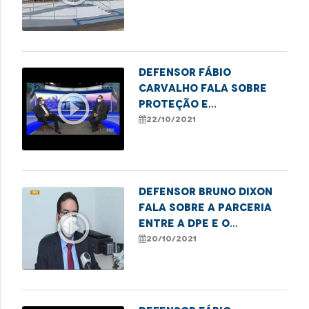
Defensor Fábio
Carvalho fala sobre
play_circle_outline
proteção e
qualificação de
22/10/2021
adolescente.
Defensor Bruno Dixon
fala sobre a parceria
play_circle_outline
entre a DPE e o
departamento
20/10/2021
penitenciário