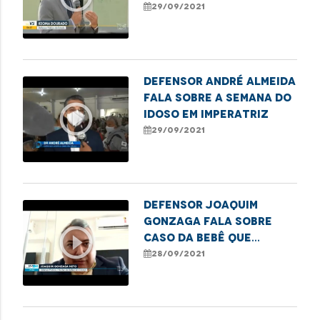
titularidade das
29/09/2021
terras dos
quilombolas em Matões
Defensor André Almeida
fala sobre a Semana do
play_circle_outline
Idoso em Imperatriz
29/09/2021
Defensor Joaquim
Gonzaga fala sobre
play_circle_outline
caso da bebê que
aguarda uma cirurgia e
28/09/2021
o ressalta o TFD