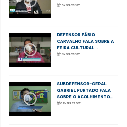
play_circle_outline
combate a violência
15/09/2021
menstrual
Defensor Fábio
Carvalho fala sobre a
play_circle_outline
Feira Cultural
realizada pela Funac
13/09/2021
de Imperatriz
Subdefensor-geral
Gabriel furtado fala
play_circle_outline
sobre o acolhimento
psicológico da
09/09/2021
Defensoria Pública.