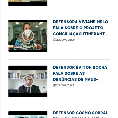
Defensora Viviane Melo
fala sobre o Projeto
play_circle_outline
Conciliação Itinerante
realizado em São João
23/09/2021
do Sóter
Defensor Éviton Rocha
fala sobre as
play_circle_outline
denúncias de maus-
tratos em clínica
23/09/2021
psiquiátrica em São Luís
Defensor Cosmo Sobral