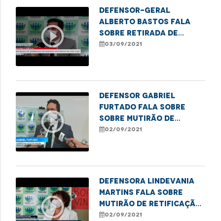
Defensor-geral
Alberto Bastos fala
play_circle_outline
sobre retirada de
barracas no centro de
03/09/2021
São Luís
Defensor Gabriel
Furtado fala sobre
play_circle_outline
sobre mutirão de
retificação de nome e
02/09/2021
gênero para pessoas
trans
Defensora Lindevania
Martins fala sobre
play_circle_outline
mutirão de retificação
de nome e gênero para
02/09/2021