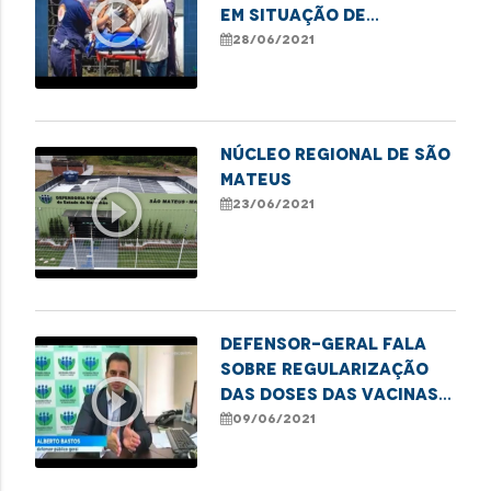
play_circle_outline
em situação de
vulnerabilidade e
28/06/2021
negligência familiar em
São Luís
NÚCLEO REGIONAL DE SÃO
MATEUS
play_circle_outline
23/06/2021
Defensor-geral fala
sobre regularização
play_circle_outline
das doses das vacinas
contra a covid-19 nos
09/06/2021
municípios do MA