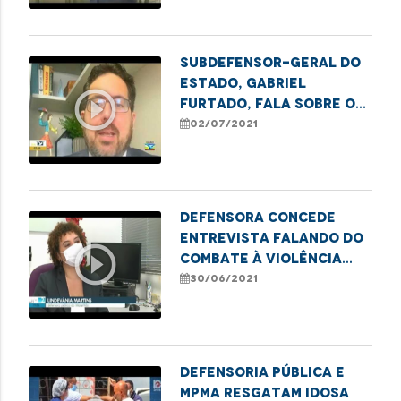
raciais.
Subdefensor-geral do
Estado, Gabriel
play_circle_outline
Furtado, fala sobre o
cadastramento no
02/07/2021
CadÚnico, entre eles, a
tarifa social de
energia elétrica
Defensora concede
entrevista falando do
play_circle_outline
combate à violência
contra população
30/06/2021
LGBTQIA+
Defensoria Pública e
MPMA resgatam idosa