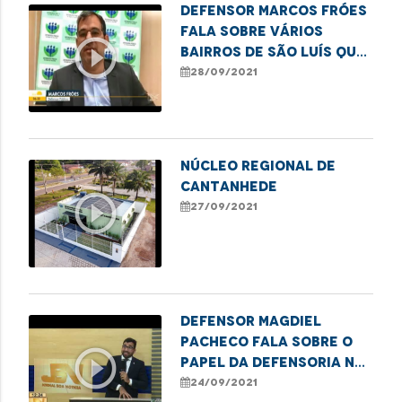
Defensor Marcos Fróes
fala sobre vários
play_circle_outline
bairros de São Luís que
sofrem com a falta
28/09/2021
dágua.
NÚCLEO REGIONAL DE
CANTANHEDE
play_circle_outline
27/09/2021
Defensor Magdiel
Pacheco fala sobre o
play_circle_outline
papel da Defensoria na
sociedade
24/09/2021