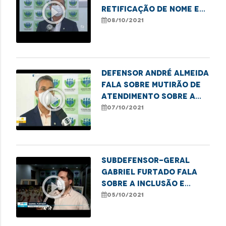
play_circle_outline
retificação de nome e
gênero para pessoas
08/10/2021
trans
Defensor André Almeida
fala sobre mutirão de
play_circle_outline
atendimento sobre a
retificação de nome
07/10/2021
social e gênero
Subdefensor-geral
Gabriel Furtado fala
play_circle_outline
sobre a inclusão e
acessibilidade no dia
05/10/2021
Mundial do Idoso