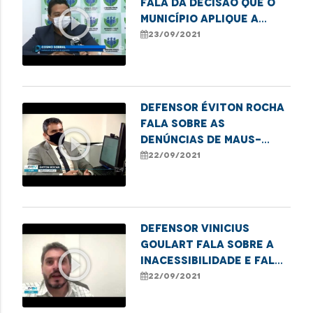
fala da decisão que o
play_circle_outline
município aplique a
vacina contra a COVID-
23/09/2021
19 para todos
Defensor Éviton Rocha
fala sobre as
play_circle_outline
denúncias de maus-
tratos em clínica
22/09/2021
psiquiátrica em São Luís
Defensor Vinicius
Goulart fala sobre a
play_circle_outline
inacessibilidade e falta
de oportunidade de
22/09/2021
trabalho para PCD