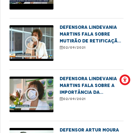
pessoas trans
Defensora Lindevania
Martins fala sobre
play_circle_outline
mutirão de retificação
de nome social e
02/09/2021
gênero para pessoas
trans
Defensora Lindevania
Martins fala sobre a
play_circle_outline
importância da
retificação do nome
02/09/2021
social e gênero para a
comunidade trans
Defensor Artur Moura