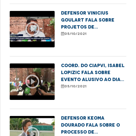
Defensor Vinicius
Goulart fala sobre
play_circle_outline
projetos de
valorização e inclusão
05/10/2021
da pessoa idosa da DPE
Coord. do CIAPVI, Isabel
Lopizic fala sobre
play_circle_outline
evento alusivo ao Dia
Mundial do Idoso
05/10/2021
Defensor Keoma
Dourado fala sobre o
play_circle_outline
processo de