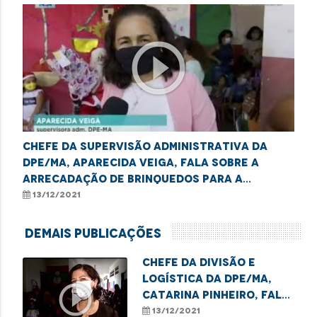
play_circle_outline
Chefe da Supervisão Administrativa da
DPE/MA, Aparecida Veiga, fala sobre a
arrecadação de brinquedos para a
Campanha Papai Noel dos Correios deste
13/12/2021
an
Demais Publicações
Chefe da Divisão e
Logística da DPE/MA,
play_circle_outline
Catarina Pinheiro, fala
sobre a participação
13/12/2021