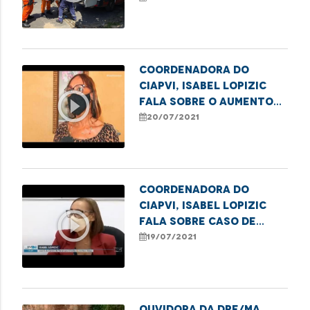
vulnerabilidade em São
Luís
Coordenadora do
CIAPVI, Isabel Lopizic
play_circle_outline
fala sobre o aumento
de denúncias de
20/07/2021
violência contra a
pessoa idosa
Coordenadora do
CIAPVI, Isabel Lopizic
play_circle_outline
fala sobre caso de
violência de idosa de 94
19/07/2021
anos.
Ouvidora da DPE/MA