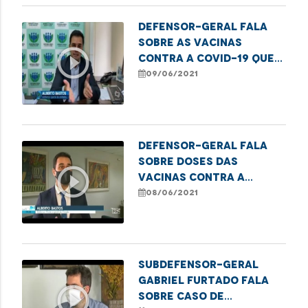
Defensor-geral fala
sobre as vacinas
play_circle_outline
contra a covid-19 que
ainda não foram usadas
09/06/2021
nos municípios.
Defensor-geral fala
sobre doses das
play_circle_outline
vacinas contra a
covid-19 que ainda não
08/06/2021
foram usadas
Subdefensor-geral
Gabriel Furtado fala
play_circle_outline
sobre caso de