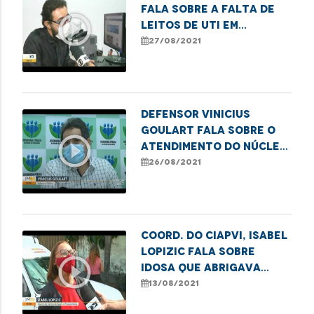
fala sobre a falta de
play_circle_outline
leitos de UTI em
Imperatriz
27/08/2021
Defensor Vinicius
Goulart fala sobre o
play_circle_outline
atendimento do Núcleo
da Saúde
26/08/2021
Coord. do CIAPVI, Isabel
Lopizic fala sobre
play_circle_outline
idosa que abrigava
cães e vivia em
13/08/2021
condições insalubres