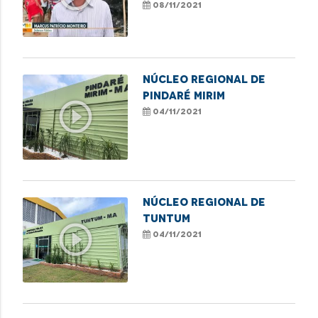
casebres debaixo da
08/11/2021
Ponte do São Francisco
NÚCLEO REGIONAL DE
PINDARÉ MIRIM
play_circle_outline
04/11/2021
NÚCLEO REGIONAL DE
TUNTUM
play_circle_outline
04/11/2021