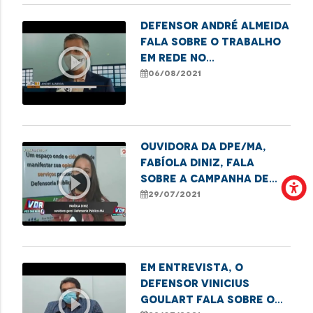
Defensor André Almeida
fala sobre o trabalho
play_circle_outline
em rede no
enfrentamento à
06/08/2021
violência contra a
mulher
Ouvidora da DPE/MA,
Fabíola Diniz, fala
play_circle_outline
sobre a campanha de
combate à violência
29/07/2021
menstrual
Em entrevista, o
defensor Vinicius
play_circle_outline
Goulart fala sobre o