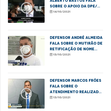
Alberto Bastos fala
play_circle_outline
sobre o apoio da DPE/MA
ao Ministério Público
14/10/2021
contra a PEC 05
Defensor André Almeida
fala sobre o mutirão de
play_circle_outline
retificação de nome
social e gênero em
13/10/2021
Imperatriz
Defensor Marcos Fróes
fala sobre o
play_circle_outline
atendimento realizado
pelo Núcleo de Defesa
13/10/2021
do Consumidor