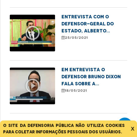
Entrevista com o
defensor-geral do
play_circle_outline
Estado, Alberto
Bastos falando sobre
25/05/2021
os Núcleos Ecológicos
Em entrevista o
defensor Bruno Dixon
play_circle_outline
fala sobre a
superlotação nos
18/05/2021
presídios do Maranhão.
Em entrevista o
O site da Defensoria Pública não utiliza cookies
X
subdefensor Gabriel
para coletar informações pessoais dos usuários.
Furtado fala sobre