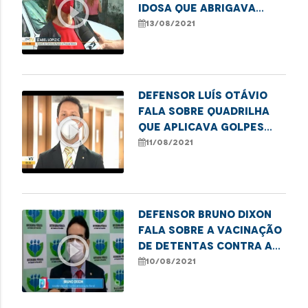
play_circle_outline
idosa que abrigava
cães e vivia em
13/08/2021
condições insalubres
Defensor Luís Otávio
fala sobre quadrilha
play_circle_outline
que aplicava golpes
contra consumidores
11/08/2021
em São Luís
Defensor Bruno Dixon
fala sobre a vacinação
play_circle_outline
de detentas contra a
Covid-19 em São Luís
10/08/2021