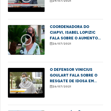
trabalho que o CIAPVI
29/07/2021
realiza em São Luís.
Coordenadora do
CIAPVI, Isabel Lopizic
play_circle_outline
fala sobre o aumento
de denúncias de
26/07/2021
abandono contra o
idoso
O defensor Vinicius
Goulart fala sobre o
play_circle_outline
resgate de idosa em
condições de extrema
26/07/2021
vulnerabilidade.