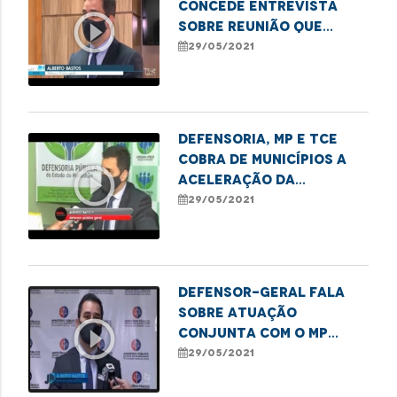
concede entrevista
play_circle_outline
sobre reunião que
decidiu cobrar
29/05/2021
celeridade na
imunização no MA
Defensoria, MP e TCE
cobra de municípios a
play_circle_outline
aceleração da
imunização no Estado
29/05/2021
Defensor-geral fala
sobre atuação
play_circle_outline
conjunta com o MP
para acelerar
29/05/2021
imunização no MA