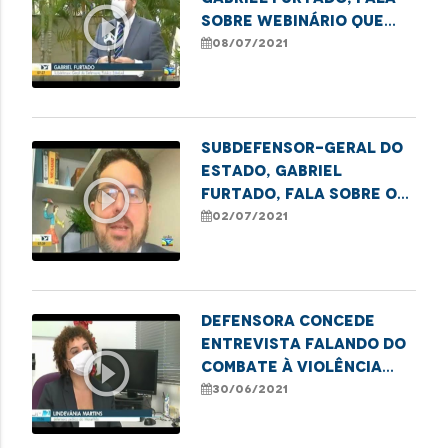
play_circle_outline
sobre webinário que
está debatendo
08/07/2021
questões étnico-
raciais.
Subdefensor-geral do
Estado, Gabriel
play_circle_outline
Furtado, fala sobre o
cadastramento no
02/07/2021
CadÚnico, entre eles, a
tarifa social de
energia elétrica
Defensora concede
entrevista falando do
play_circle_outline
combate à violência
contra população
30/06/2021
LGBTQIA+