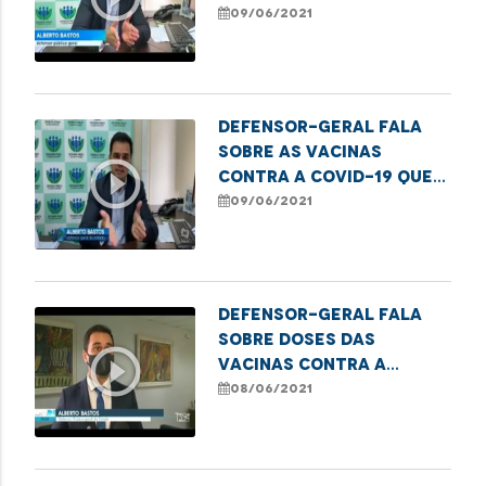
contra a covid-19 nos
09/06/2021
municípios do MA
Defensor-geral fala
sobre as vacinas
play_circle_outline
contra a covid-19 que
ainda não foram usadas
09/06/2021
nos municípios.
Defensor-geral fala
sobre doses das
play_circle_outline
vacinas contra a
covid-19 que ainda não
08/06/2021
foram usadas