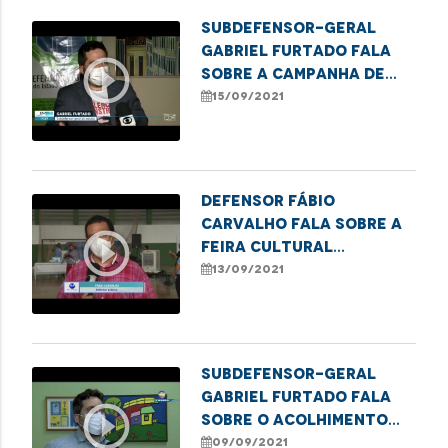
Subdefensor-geral
Gabriel furtado fala
play_circle_outline
sobre a Campanha de
combate a violência
15/09/2021
menstrual
Defensor Fábio
Carvalho fala sobre a
play_circle_outline
Feira Cultural
realizada pela Funac
13/09/2021
de Imperatriz
Subdefensor-geral
Gabriel furtado fala
play_circle_outline
sobre o acolhimento
psicológico da
09/09/2021