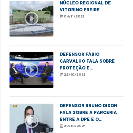
NÚCLEO REGIONAL DE
VITORINO FREIRE
play_circle_outline
04/11/2021
Defensor Fábio
Carvalho fala sobre
play_circle_outline
proteção e
qualificação de
22/10/2021
adolescente.
Defensor Bruno Dixon
fala sobre a parceria
play_circle_outline
entre a DPE e o
departamento
20/10/2021
penitenciário