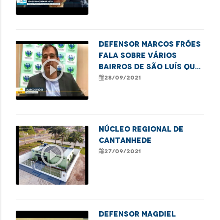
o ressalta o TFD
Defensor Marcos Fróes
fala sobre vários
play_circle_outline
bairros de São Luís que
sofrem com a falta
28/09/2021
dágua.
NÚCLEO REGIONAL DE
CANTANHEDE
play_circle_outline
27/09/2021
Defensor Magdiel