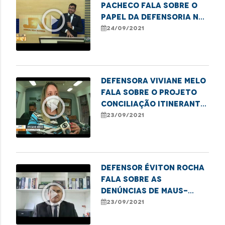
Pacheco fala sobre o
play_circle_outline
papel da Defensoria na
sociedade
24/09/2021
Defensora Viviane Melo
fala sobre o Projeto
play_circle_outline
Conciliação Itinerante
realizado em São João
23/09/2021
do Sóter
Defensor Éviton Rocha
fala sobre as
play_circle_outline
denúncias de maus-
tratos em clínica
23/09/2021
psiquiátrica em São Luís