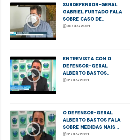
Subdefensor-geral
Gabriel Furtado fala
play_circle_outline
sobre caso de
homofobia no Maranhão
08/06/2021
Entrevista com o
defensor-geral
play_circle_outline
Alberto Bastos
falando sobre a taxa
01/06/2021
de ocupação dos
leitos.
O defensor-geral
Alberto Bastos fala
play_circle_outline
sobre medidas mais
restritivas de
01/06/2021