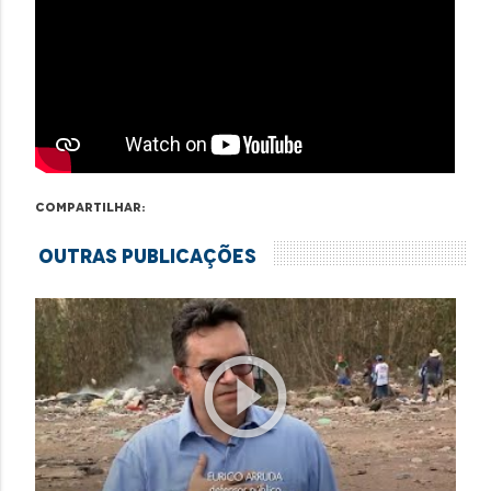
Compartilhar:
Outras Publicações
play_circle_outline