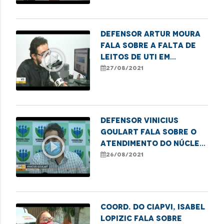
comunidade trans
Defensor Artur Moura
fala sobre a falta de
play_circle_outline
leitos de UTI em
Imperatriz
27/08/2021
Defensor Vinicius
Goulart fala sobre o
play_circle_outline
atendimento do Núcleo
da Saúde
26/08/2021
Coord. do CIAPVI, Isabel
Lopizic fala sobre