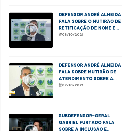
Defensor André Almeida
fala sobre o mutirão de
play_circle_outline
retificação de nome e
gênero para pessoas
08/10/2021
trans
Defensor André Almeida
fala sobre mutirão de
play_circle_outline
atendimento sobre a
retificação de nome
07/10/2021
social e gênero
Subdefensor-geral
Gabriel Furtado fala
sobre a inclusão e