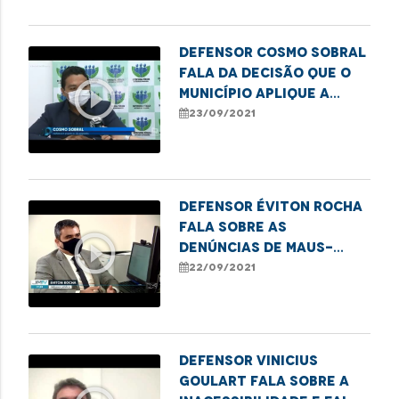
Defensor Cosmo Sobral
fala da decisão que o
play_circle_outline
município aplique a
vacina contra a COVID-
23/09/2021
19 para todos
Defensor Éviton Rocha
fala sobre as
play_circle_outline
denúncias de maus-
tratos em clínica
22/09/2021
psiquiátrica em São Luís
Defensor Vinicius
Goulart fala sobre a