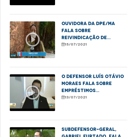
Ouvidora da DPE/MA
fala sobre
play_circle_outline
reivindicação de
melhorias no
15/07/2021
transporte publico da
área Itaqui Bacanga.
O defensor Luís Otávio
Moraes fala sobre
play_circle_outline
empréstimos
consignados,
13/07/2021
consórcios e venda
casada.
Subdefensor-geral,
Gabriel Furtado, fala