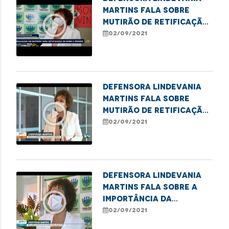
Martins fala sobre
play_circle_outline
mutirão de retificação
de nome e gênero para
02/09/2021
pessoas trans
Defensora Lindevania
Martins fala sobre
play_circle_outline
mutirão de retificação
de nome social e
02/09/2021
gênero para pessoas
trans
Defensora Lindevania
Martins fala sobre a
play_circle_outline
importância da
retificação do nome
02/09/2021
social e gênero para a