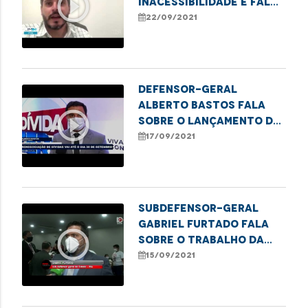
play_circle_outline
inacessibilidade e falta
de oportunidade de
22/09/2021
trabalho para PCD
Defensor-geral
Alberto Bastos fala
play_circle_outline
sobre o lançamento do
Programa Dívida Zero
17/09/2021
Subdefensor-geral
Gabriel furtado fala
play_circle_outline
sobre o trabalho da
Campanha de Combate a
15/09/2021
violência menstrual