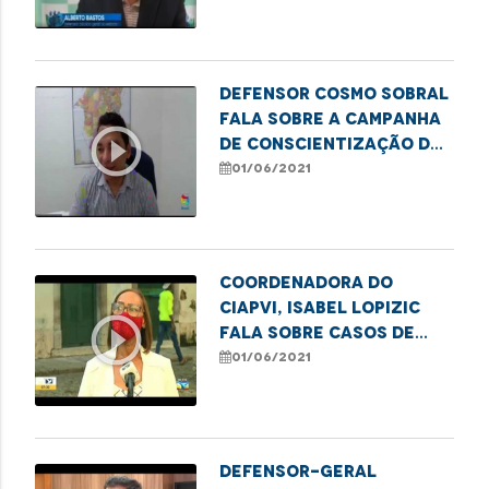
enfrentamento à
pandemia
Defensor Cosmo Sobral
fala sobre a Campanha
play_circle_outline
de Conscientização da
Violência contra a
01/06/2021
Pessoa Idosa
Coordenadora do
CIAPVI, Isabel Lopizic
play_circle_outline
fala sobre casos de
violência contra
01/06/2021
idosos
Defensor-geral