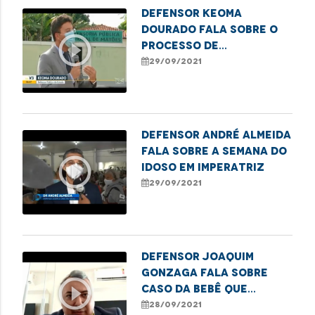
Defensor Keoma
Dourado fala sobre o
play_circle_outline
processo de
titularidade das
29/09/2021
terras dos
quilombolas em Matões
Defensor André Almeida
fala sobre a Semana do
play_circle_outline
Idoso em Imperatriz
29/09/2021
Defensor Joaquim
Gonzaga fala sobre
play_circle_outline
caso da bebê que
aguarda uma cirurgia e
28/09/2021