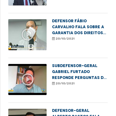
Defensor Fábio
Carvalho fala sobre a
play_circle_outline
garantia dos direitos
da criança e do
20/10/2021
adolescente
Subdefensor-geral
Gabriel Furtado
play_circle_outline
responde perguntas de
telespectadores sobre
20/10/2021
relações de consumo
Defensor-geral