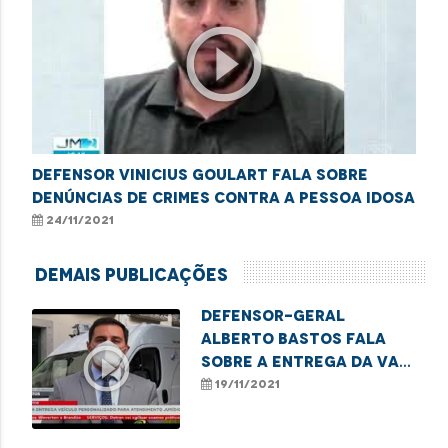
play_circle_outline
Defensor Vinicius Goulart fala sobre
denúncias de crimes contra a pessoa idosa
24/11/2021
Demais Publicações
Defensor-geral
Alberto Bastos fala
play_circle_outline
sobre a entrega da Van
dos Direitos
19/11/2021