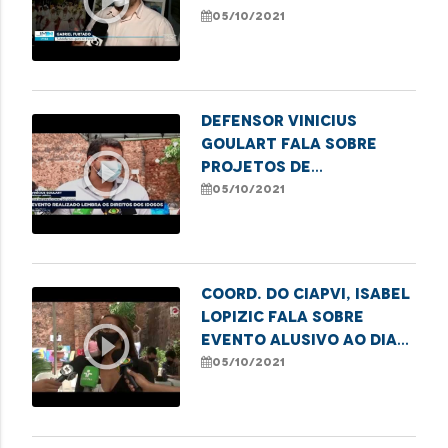
play_circle_outline
acessibilidade no dia
05/10/2021
Mundial do Idoso
Defensor Vinicius
Goulart fala sobre
play_circle_outline
projetos de
valorização e inclusão
05/10/2021
da pessoa idosa da DPE
Coord. do CIAPVI, Isabel
Lopizic fala sobre
play_circle_outline
evento alusivo ao Dia
Mundial do Idoso
05/10/2021