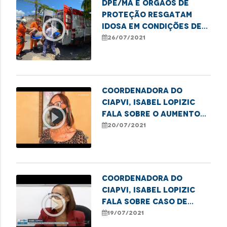
DPE/MA e órgãos de
proteção resgatam
play_circle_outline
idosa em condições de
extrema
26/07/2021
vulnerabilidade em São
Luís
Coordenadora do
CIAPVI, Isabel Lopizic
play_circle_outline
fala sobre o aumento
de denúncias de
20/07/2021
violência contra a
pessoa idosa
Coordenadora do
CIAPVI, Isabel Lopizic
play_circle_outline
fala sobre caso de
violência de idosa de 94
19/07/2021
anos.