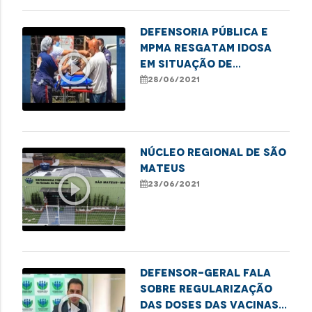
Defensoria Pública e
MPMA resgatam idosa
play_circle_outline
em situação de
vulnerabilidade e
28/06/2021
negligência familiar em
São Luís
NÚCLEO REGIONAL DE SÃO
MATEUS
play_circle_outline
23/06/2021
Defensor-geral fala
sobre regularização
play_circle_outline
das doses das vacinas