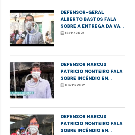
Defensor-geral
Alberto Bastos fala
play_circle_outline
sobre a entrega da van
dos direitos
18/11/2021
Defensor Marcus
Patricio Monteiro fala
play_circle_outline
sobre incêndio em
casebres debaixo da
08/11/2021
Ponte do São Francisco
Defensor Marcus
Patricio Monteiro fala
play_circle_outline
sobre incêndio em