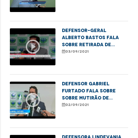
Defensoria Pública.
Defensor-geral
Alberto Bastos fala
play_circle_outline
sobre retirada de
barracas no centro de
03/09/2021
São Luís
Defensor Gabriel
Furtado fala sobre
play_circle_outline
sobre mutirão de
retificação de nome e
02/09/2021
gênero para pessoas
trans
Defensora Lindevania