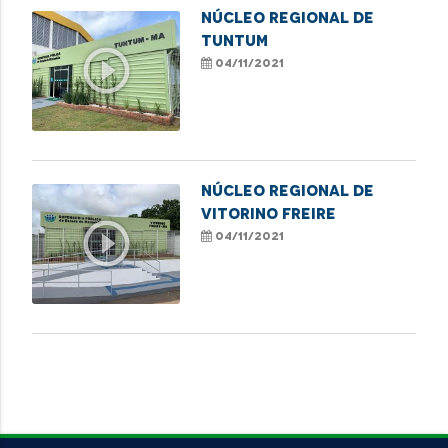
NÚCLEO REGIONAL DE
TUNTUM
play_circle_outline
04/11/2021
NÚCLEO REGIONAL DE
VITORINO FREIRE
play_circle_outline
04/11/2021
VEJA MAIS