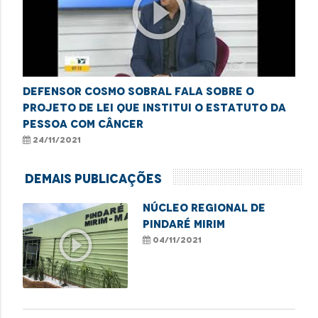
play_circle_outline
Defensor Cosmo Sobral fala sobre o
projeto de lei que institui o Estatuto da
Pessoa com Câncer
24/11/2021
Demais Publicações
NÚCLEO REGIONAL DE
PINDARÉ MIRIM
play_circle_outline
04/11/2021