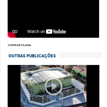
Compartilhar:
Outras Publicações
play_circle_outline