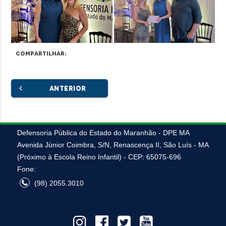
Compartilhar:
chevron_left
ANTERIOR
Defensoria Pública do Estado do Maranhão - DPE MA
Avenida Júnior Coimbra, S/N, Renascença II, São Luís - MA
(Próximo à Escola Reino Infantil) - CEP: 65075-696
Fone:
(98) 2055.3010