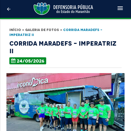
menu
arrow_back
Início
>
Galeria de Fotos
>
Corrida MaraDefs -
Imperatriz II
Corrida MaraDefs - Imperatriz
II
24/05/2026