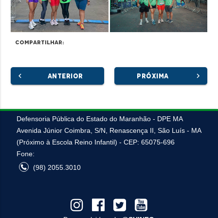
Compartilhar:
chevron_left
chevron_right
ANTERIOR
PRÓXIMA
Defensoria Pública do Estado do Maranhão - DPE MA
Avenida Júnior Coimbra, S/N, Renascença II, São Luís - MA
(Próximo à Escola Reino Infantil) - CEP: 65075-696
Fone:
(98) 2055.3010