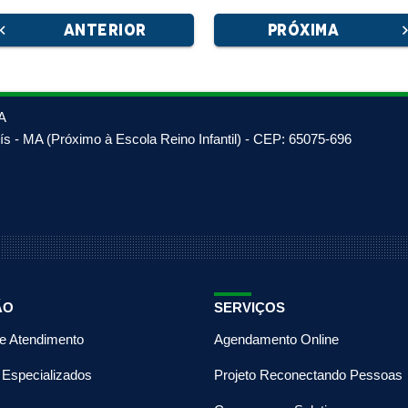
ron_left
ANTERIOR
PRÓXIMA
chevron_
A
s - MA (Próximo à Escola Reino Infantil) - CEP: 65075-696
ÃO
SERVIÇOS
de Atendimento
Agendamento Online
 Especializados
Projeto Reconectando Pessoas