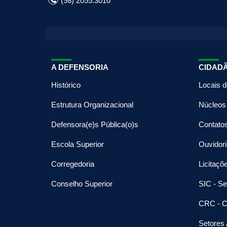
(98) 2055.3010
A DEFENSORIA
CIDAD
Histórico
Locais 
Estrutura Organizacional
Núcleos
Defensora(e)s Pública(o)s
Contato
Escola Superior
Ouvidori
Corregedoria
Licitaçõ
Conselho Superior
SIC - Se
CRC - C
Setores 