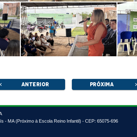
ron_left
ANTERIOR
PRÓXIMA
chevron_
A
s - MA (Próximo à Escola Reino Infantil) - CEP: 65075-696