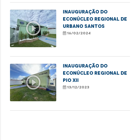
Inauguração do
Econúcleo Regional de
play_circle_outline
Urbano Santos
16/02/2024
Inauguração do
Econúcleo Regional de
play_circle_outline
Pio XII
13/12/2023
VEJA MAIS