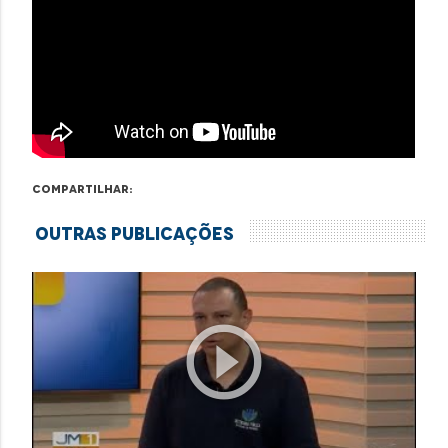
Compartilhar:
Outras Publicações
play_circle_outline