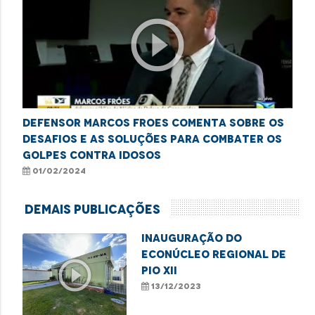
play_circle_outline
Defensor Marcos Froes comenta sobre os
desafios e as soluções para combater os
golpes contra idosos
01/02/2024
Demais Publicações
Inauguração do
Econúcleo Regional de
play_circle_outline
Pio XII
13/12/2023