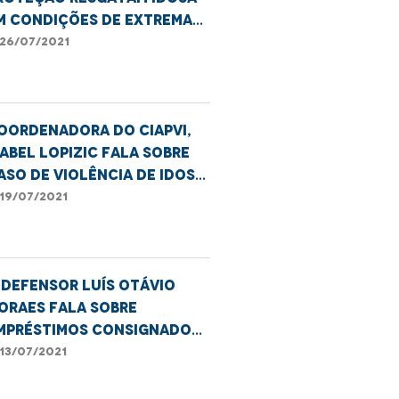
m condições de extrema
ulnerabilidade em São
26/07/2021
uís
oordenadora do CIAPVI,
sabel Lopizic fala sobre
aso de violência de idosa
e 94 anos.
19/07/2021
 defensor Luís Otávio
oraes fala sobre
mpréstimos consignados,
onsórcios e venda
13/07/2021
asada.