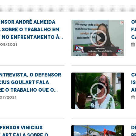
ensor André Almeida
O
 sobre o trabalho em
F
play_circle_outline
e no enfrentamento à
c
ência contra a mulher
v
08/2021
ntrevista, o defensor
C
cius Goulart fala
I
play_circle_outline
e o trabalho que o
a
VI realiza em São Luís.
a
07/2021
fensor Vinicius
D
art fala sobre o
p