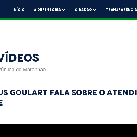
Início
A Defensoria
Cidadão
Transparênci
Vídeos
Pública do Maranhão.
us Goulart fala sobre o atend
e