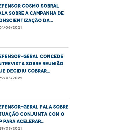
efensor Cosmo Sobral
ala sobre a Campanha de
onscientização da
iolência contra a Pessoa
01/06/2021
dosa
efensor-geral concede
ntrevista sobre reunião
ue decidiu cobrar
eleridade na imunização
29/05/2021
o MA
efensor-geral fala sobre
tuação conjunta com o
P para acelerar
munização no MA
29/05/2021