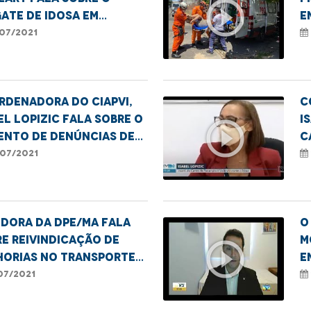
play_circle_outline
ate de idosa em
e
dições de extrema
v
07/2021
erabilidade.
L
rdenadora do CIAPVI,
C
el Lopizic fala sobre o
I
play_circle_outline
ento de denúncias de
c
ência contra a pessoa
d
07/2021
sa
dora da DPE/MA fala
O
e reivindicação de
M
play_circle_outline
horias no transporte
e
ico da área Itaqui
c
07/2021
anga.
c