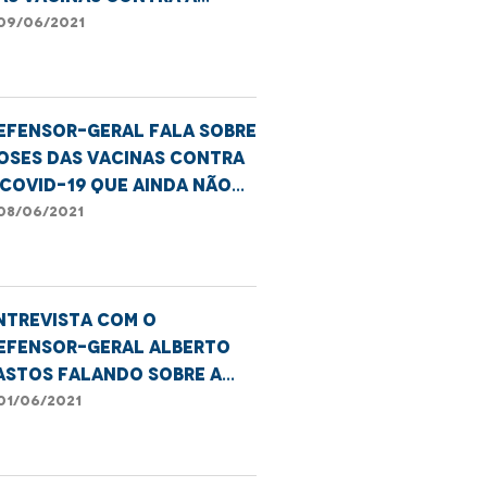
ovid-19 nos municípios do
09/06/2021
A
efensor-geral fala sobre
oses das vacinas contra
 covid-19 que ainda não
oram usadas
08/06/2021
ntrevista com o
efensor-geral Alberto
astos falando sobre a
axa de ocupação dos
01/06/2021
eitos.