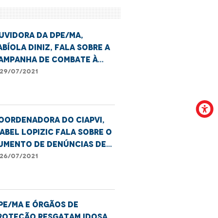
uvidora da DPE/MA,
abíola Diniz, fala sobre a
ampanha de combate à
iolência menstrual
29/07/2021
oordenadora do CIAPVI,
sabel Lopizic fala sobre o
umento de denúncias de
bandono contra o idoso
26/07/2021
PE/MA e órgãos de
roteção resgatam idosa