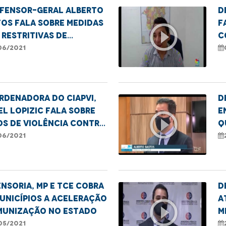
efensor-geral Alberto
D
os fala sobre medidas
f
play_circle_outline
 restritivas de
C
rentamento à pandemia
V
06/2021
I
rdenadora do CIAPVI,
D
el Lopizic fala sobre
e
play_circle_outline
s de violência contra
q
sos
c
06/2021
n
nsoria, MP e TCE cobra
D
unicípios a aceleração
a
play_circle_outline
imunização no Estado
M
i
05/2021