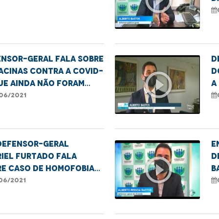
c
M
ensor-geral fala sobre
D
acinas contra a covid-
d
play_circle_outline
ue ainda não foram
a
as nos municípios.
f
06/2021
defensor-geral
E
iel Furtado fala
d
play_circle_outline
re caso de homofobia
B
Maranhão
t
06/2021
l