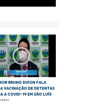
play_circle_outline
sor Bruno Dixon fala
 a vacinação de detentas
a a Covid-19 em São Luís
/2021