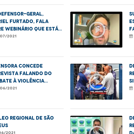
defensor-geral,
S
iel Furtado, fala
E
play_circle_outline
e webinário que está
f
atendo questões
c
07/2021
co-raciais.
C
t
e
ensora concede
D
revista falando do
r
play_circle_outline
ate à violência
s
tra população
v
06/2021
TQIA+
n
S
LEO REGIONAL DE SÃO
D
EUS
r
play_circle_outline
d
06/2021