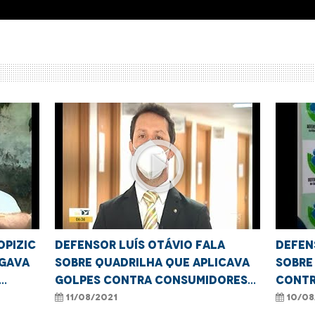
play_circle_outline
opizic
Defensor Luís Otávio fala
Defen
igava
sobre quadrilha que aplicava
sobre
golpes contra consumidores
contr
em São Luís
11/08/2021
10/08