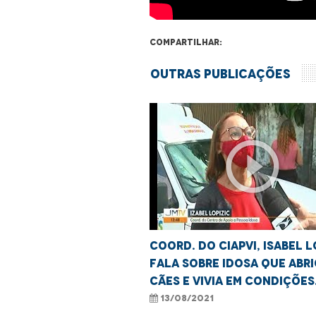
Compartilhar:
Outras Publicações
play_circle_outline
Coord. do CIAPVI, Isabel L
fala sobre idosa que abr
cães e vivia em condições
insalubres
13/08/2021