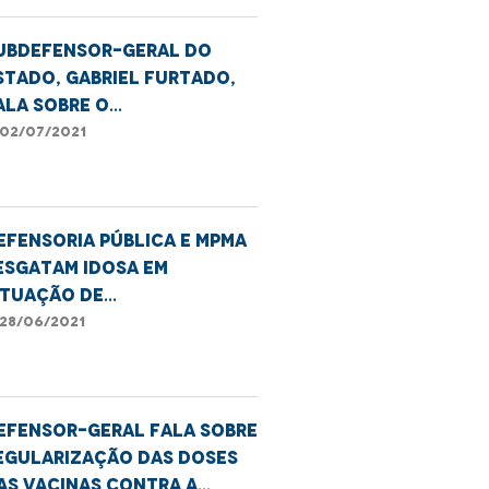
ubdefensor-geral do
stado, Gabriel Furtado,
ala sobre o
adastramento no
02/07/2021
adÚnico, entre eles, a
arifa social de energia
létrica
efensoria Pública e MPMA
esgatam idosa em
ituação de
ulnerabilidade e
28/06/2021
egligência familiar em
ão Luís
efensor-geral fala sobre
egularização das doses
as vacinas contra a